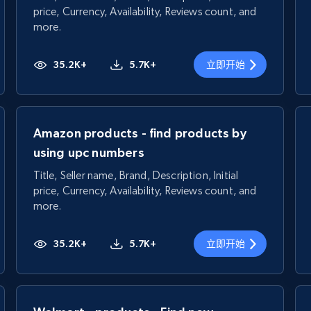
price, Currency, Availability, Reviews count, and
more.
35.2K+
5.7K+
立即开始
Amazon products - find products by
using upc numbers
Title, Seller name, Brand, Description, Initial
price, Currency, Availability, Reviews count, and
more.
35.2K+
5.7K+
立即开始