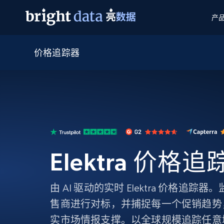
产
价格追踪器
网页数据抓取 API
多模态训练
网页数据抓取 API
工具
网页解锁 API
视频与媒体数据
网页解锁 API
起价
$1/ 每1 次
告别封锁和验证码
获得取之不尽的视频，图片及更多内
免费套餐
第三方工具集成
Discover API
视频信息流——为 VLA 准备就绪
免费
起价
爬虫 API
$1/1k请求
始终在线的代理实时网页发现
获取持续、定向的网页视频，用于训
浏览器扩展
器人策略
搜索引擎结果页 API
搜索引擎 API
起价
数据包
代理网络检查
按需获取多引擎搜索结果
$1/ 每1 次
免费套餐
为各行各业生成可直接用于LLM的数据
Elektra 价格追
Google
Bing
Duckduckgo
Yandex
起价
网站地图
爬虫浏览器 API
爬虫浏览器 API
$5/GB
键启动内置隐匿模式的远程浏览器
由 AI 驱动的实时 Elektra 价格追
代理基础设施
售商进行对标，并捕捉每一个促销趋势
代理服务
实市场情报支撑。以全球规模追踪任意