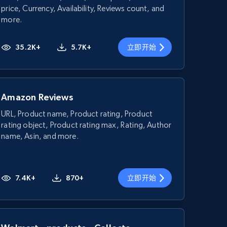
price, Currency, Availability, Reviews count, and
more.
35.2K+
5.7K+
立即开始
Amazon Reviews
URL, Product name, Product rating, Product
rating object, Product rating max, Rating, Author
name, Asin, and more.
7.4K+
870+
立即开始