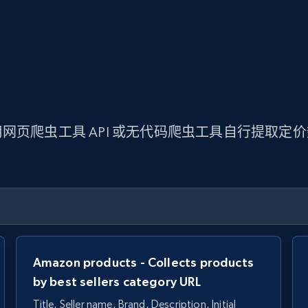
网页爬虫工具 API 或无代码爬虫工具自行提取定
Amazon products - Collects products
by best sellers category URL
Title, Seller name, Brand, Description, Initial