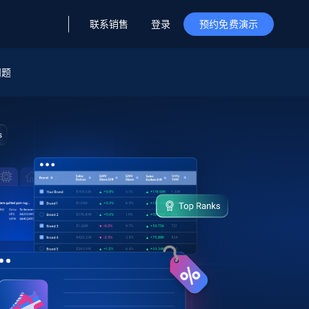
联系销售
登录
预约免费演示
问题
据与洞察
据及洞察
源
公司
初创企业计划
零售情报
零售
新
起价
$2000/月
解锁实时电商洞察与AI驱动的业务推荐
洞察
联盟推荐
演示智能体
企业级数据服务
托管式数据
起价
为企业级数据收集量身定制
$1500/月
采集
信任中心
集成
Deep Lookup
测试版
Bright SDK
在海量级网页数据上运行复杂
查询