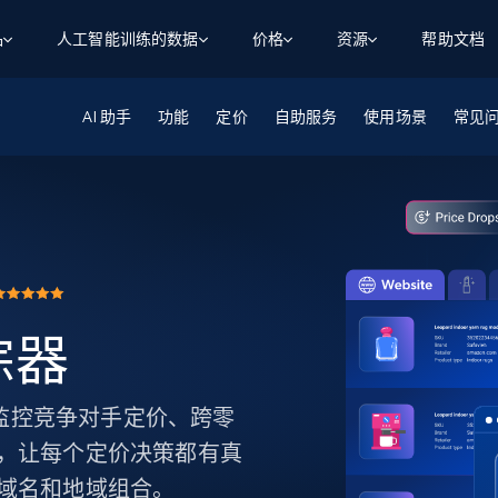
品
人工智能训练的数据
价格
资源
帮助文档
AI 助手
智能体 WEB 执行
数据源
数据源
功能
定价
自助服务
使用场景
常见
数
数
资
学习中心
搜索及提取
抓取APIs
抓取APIs
起价
$1
$0.75/1k 记录条
请求
容
让 AI 应用具备搜索与爬取整个网络的能力
从 600+ 个网站获取实时数据
免费套餐
博客
领英
电商
社交媒体
ChatGPT
智能体浏览器
爬虫工作室定价
起价
爬虫工作室
练人形机
让智能体浏览网站并自动执行任务
$1/1k请求
案例研究
免费套餐
将任何网站转化为数据管道
亮数据 MCP
免费
起价
数据集
数据集
网络研讨会
站式工具包，全面解锁网页
请求
$250/100K 记录条
集
来自 600+ 个域名的预收集数据
踪器
起价
领英
电商
社交媒体
房地产
代理位置
缓存速递
$0.2/1k HTML
缓存速递
实时网页数据，采集即交付
产品技术视频
踪器。监控竞争对手定价、跨零
，让每个定价决策都有真
域名和地域组合。