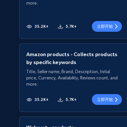
more.
35.2K+
5.7K+
立即开始
Amazon products - Collects products
by specific keywords
Title, Seller name, Brand, Description, Initial
price, Currency, Availability, Reviews count, and
more.
35.2K+
5.7K+
立即开始