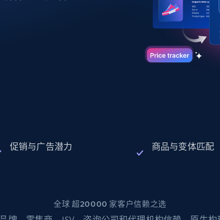
起价
数据中心代理
$0.9/IP
B
静态ISP代理
130万+ 超高速静态住宅代理
促销与广告潜力
商品与变体匹配
全球 超20000 家客户信赖之选
品牌、零售商、ISV、咨询公司和代理机构信赖。原生