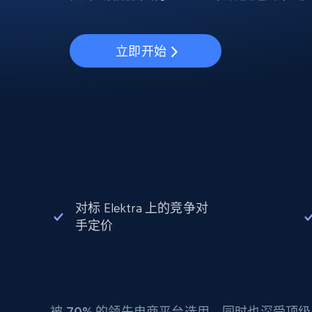
动态代理
起价
$5
$2.5/G
免费套餐
动态代理
5折
超40000万 万高速真人住宅代理
起价
ISP 代理
$1.3/IP
立即开始
数据中心代理
用于数据获取的高速代理
对标 Elektra 上的竞争对
手定价
被
70%
的领先电商平台选用，同时也深受顶级