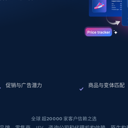
起价
数据中心代理
$0.9/IP
B
静态ISP代理
130万+ 超高速静态住宅代理
促销与广告潜力
商品与变体匹配
全球 超20000 家客户信赖之选
品牌、零售商、ISV、咨询公司和代理机构信赖。原生