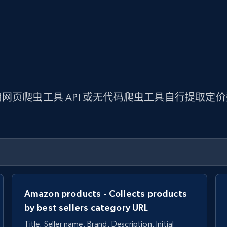
网页爬虫工具 API 或无代码爬虫工具自行提取定
Amazon products - Collects products
by best sellers category URL
Title, Seller name, Brand, Description, Initial