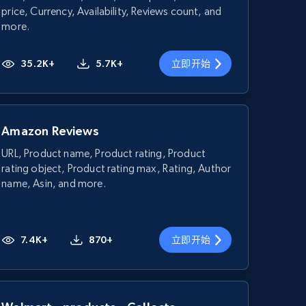
price, Currency, Availability, Reviews count, and
more.
35.2K+
5.7K+
立即开始
Amazon Reviews
URL, Product name, Product rating, Product
rating object, Product rating max, Rating, Author
name, Asin, and more.
7.4K+
870+
立即开始