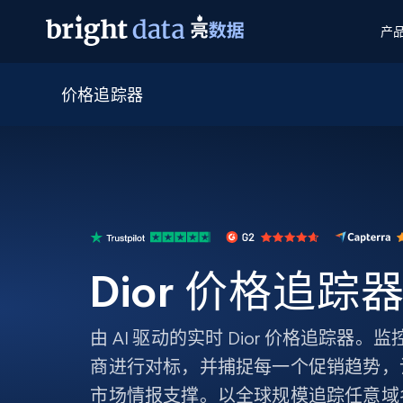
产
价格追踪器
网页数据抓取 API
多模态训练
网页数据抓取 API
工具
网页解锁 API
视频与媒体数据
网页解锁 API
起价
$1/ 每1 次
告别封锁和验证码
获得取之不尽的视频，图片及更多内
免费套餐
第三方工具集成
Discover API
视频信息流——为 VLA 准备就绪
免费
起价
爬虫 API
$1/1k请求
始终在线的代理实时网页发现
获取持续、定向的网页视频，用于训
浏览器扩展
器人策略
搜索引擎结果页 API
搜索引擎 API
起价
数据包
代理网络检查
按需获取多引擎搜索结果
$1/ 每1 次
免费套餐
为各行各业生成可直接用于LLM的数据
Dior 价格追踪
Google
Bing
Duckduckgo
Yandex
起价
网站地图
爬虫浏览器 API
爬虫浏览器 API
$5/GB
键启动内置隐匿模式的远程浏览器
由 AI 驱动的实时 Dior 价格追踪器
代理基础设施
商进行对标，并捕捉每一个促销趋势，
代理服务
市场情报支撑。以全球规模追踪任意域