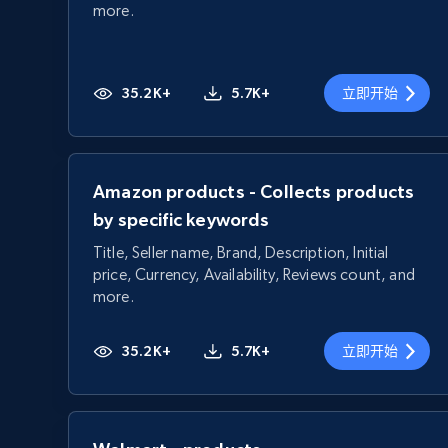
more.
35.2K+
5.7K+
立即开始
Amazon products - Collects products
by specific keywords
Title, Seller name, Brand, Description, Initial
price, Currency, Availability, Reviews count, and
more.
35.2K+
5.7K+
立即开始