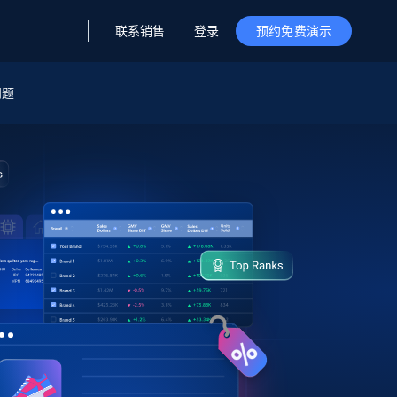
联系销售
登录
预约免费演示
问题
据与洞察
据及洞察
源
公司
初创企业计划
零售情报
零售
新
起价
$2000/月
解锁实时电商洞察与AI驱动的业务推荐
洞察
联盟推荐
演示智能体
企业级数据服务
托管式数据
起价
为企业级数据收集量身定制
$1500/月
采集
信任中心
集成
Deep Lookup
测试版
Bright SDK
在海量级网页数据上运行复杂
查询