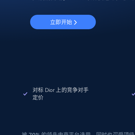
动态代理
起价
$5
$2.5/G
免费套餐
动态代理
5折
超40000万 万高速真人住宅代理
起价
ISP 代理
$1.3/IP
立即开始
数据中心代理
用于数据获取的高速代理
对标 Dior 上的竞争对手
定价
被
70%
的领先电商平台选用，同时也深受顶级