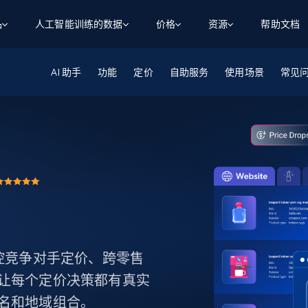
品
人工智能训练的数据
价格
资源
帮助文档
AI 助手
智能体 WEB 执行
数据源
数据源
功能
定价
自助服务
使用场景
常见
数
数
资
学习中心
搜索及提取
抓取APIs
抓取APIs
起价
$1
$0.75/1k 记录条
请求
容
让 AI 应用具备搜索与爬取整个网络的能力
从 600+ 个网站获取实时数据
免费套餐
博客
领英
电商
社交媒体
ChatGPT
智能体浏览器
爬虫工作室定价
起价
爬虫工作室
练人形机
让智能体浏览网站并自动执行任务
$1/1k请求
案例研究
免费套餐
将任何网站转化为数据管道
亮数据 MCP
免费
起价
数据集
数据集
网络研讨会
站式工具包，全面解锁网页
请求
$250/100K 记录条
集
来自 600+ 个域名的预收集数据
器
起价
领英
电商
社交媒体
房地产
代理位置
缓存速递
$0.2/1k HTML
缓存速递
实时网页数据，采集即交付
产品技术视频
。监控竞争对手定价、跨零售
让每个定价决策都有真实
名和地域组合。