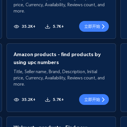
price, Currency, Availability, Reviews count, and
more.
35.2K+
5.7K+
立即开始
Amazon products - find products by
using upc numbers
Title, Seller name, Brand, Description, Initial
price, Currency, Availability, Reviews count, and
more.
35.2K+
5.7K+
立即开始