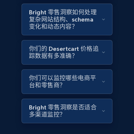
2.1K+
355+
立即开始
Bright 零售洞察如何处理
复杂网站结构、schema
变化和动态内容？
Home Depot US - Discover products by
specified UPC
你们的 Desertcart 价格追
URL, Domain, Country code, Model number,
踪数据有多准确？
Sku, Product id, Product name, Manufacturer,
and more.
你们可以监控哪些电商平
2.1K+
355+
立即开始
台和零售商？
Bright 零售洞察是否适合
Home Depot US - Discovery products by
多渠道监控？
specific category URL
URL, Domain, Country code, Model number,