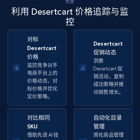
优势
Walmart - products - Collects products by
利用 Desertcart 价格追踪与监
specific keywords
控
URL, Final price, Sku, Currency, Gtin,
Specifications, Image urls, Top reviews, and
more.
对标
Desertcart
Desertcart
促销动态
5.6K+
875+
立即开始
价格
洞察
监控竞争对手
Desertcart 促
电商平台上的
销活动，复制
价格动态，对
Walmart - products - Discover products by
成功策略并推
标价格并优化
using sku numbers
动销售增长。
定价策略。
URL, Final price, Sku, Currency, Gtin,
Specifications, Image urls, Top reviews, and
more.
对比相同
自动化目录
SKU
管理
5.6K+
875+
立即开始
借助先进 AI 技
简化商品管理