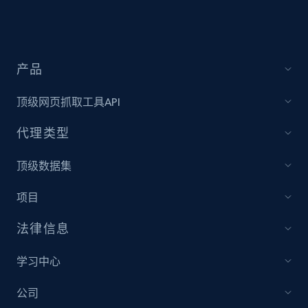
Sku, Product id, Product name, Manufacturer,
and more.
2.1K+
355+
立即开始
产品
顶级网页抓取工具API
Amazon products global dataset
代理类型
Title, Seller name, Brand, Description, Initial
price, Currency, Availability, Reviews count, and
顶级数据集
more.
项目
2.1K+
375+
立即开始
法律信息
学习中心
Amazon products global dataset - Collects
公司
products by specific category URL