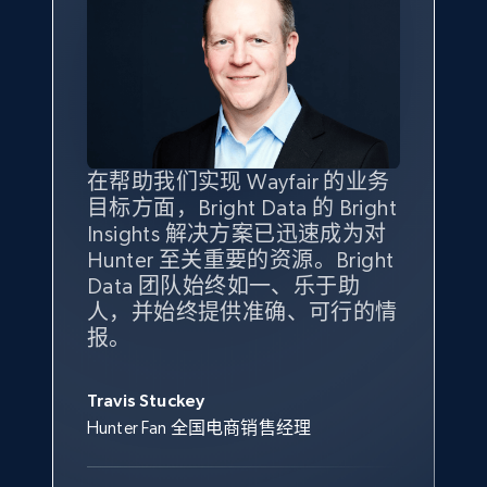
eBay - Gather data on products using
specified keywords
URL, Product id, Title, Seller name, Seller rating,
Seller reviews, Breadcrumbs, Root category, and
more.
2.5K+
359+
立即开始
在帮助我们实现 Wayfair 的业务
Bright Insights 的数据极大地支
我们之所以选择 Bright
借助 Bright Data 的解决方案，
目标方面，Bright Data 的 Bright
持了我们公司的目标。每个产品
Insights，是因为它能够跟踪销
我们获得了对市场领域、产品、
Insights 解决方案已迅速成为对
类别的市场份额帮助我们以主要
售情况，并绘制对我们业务至关
竞争格局以及消费者行为趋势的
Hunter 至关重要的资源。Bright
竞争对手为基准，而供应商的销
重要的竞争产品类别图。
独特且全面的洞察。
eBay - Collect products from shops on eBay
Data 团队始终如一、乐于助
售情况则从战术上帮助我们的营
URL, Product id, Title, Seller name, Seller rating,
人，并始终提供准确、可行的情
销团队扩大产品种类。
Yael Fridman
Beverly Taylor
Seller reviews, Breadcrumbs, Root category, and
报。
Keter 的市场总监
Kingston Brass, Inc. 商品规划总监
more.
Jonathan Lo
Travis Stuckey
Overstock 的客户战略与洞察总监
2.5K+
359+
立即开始
Hunter Fan 全国电商销售经理