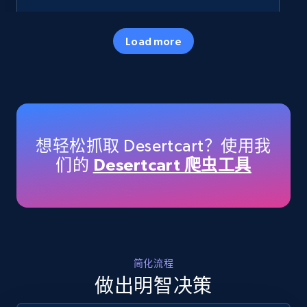
35.3K+
5.7K+
立即开始
Load more
Amazon products - Collects products by
specific keywords
Title, Seller name, Brand, Description, Initial
想轻松抓取 Desertcart？使用我
price, Currency, Availability, Reviews count, and
们的
Desertcart 爬虫工具
more.
35.3K+
5.7K+
立即开始
简化流程
Amazon products - find products by using
做出明智决策
upc numbers