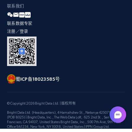
Title, Seller name, Brand, Description, Initial
联系我们
price, Currency, Availability, Reviews count, and
more.
联系数据专家
注册／登录
2.1K+
375+
立即开始
Amazon products global dataset -
Collecting products by keyword search
Title, Seller name, Brand, Description, Initial
蜀ICP备18023585号
price, Currency, Availability, Reviews count, and
more.
© Copyright 2026 Bright Data Ltd. | 版权所有
2.1K+
375+
立即开始
Bright Data Ltd. (Headquarters), 4 Hamahshev St., Netanya 4250714, Israel
(POB 8025) | Bright Data, Inc., The Web Data Loft, 625 2nd St., San
Francisco, CA 94107, United States Bright Data, Inc., 500 7th Ave, 9th Floor
Office 9A1234, New York, NY 10018, United States | IPPN Group Ltd.