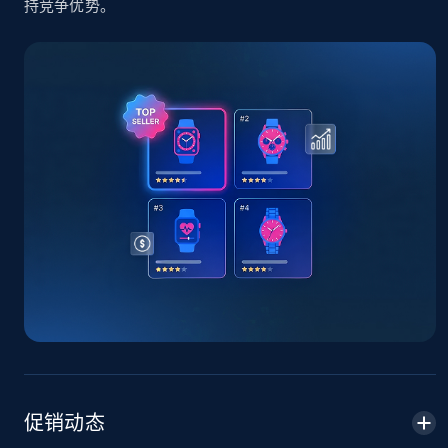
持竞争优势。
TikTok Shop - Collect TikTok shop products
by keywords search
URL, Title, Available, Description, Currency, Initial
price, Final price, Discount percent, and more.
5.4K+
668+
立即开始
TikTok Shop - discover records by shop url
URL, Title, Available, Description, Currency, Initial
price, Final price, Discount percent, and more.
5.4K+
668+
立即开始
促销动态