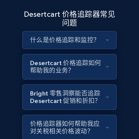
Google Shopping - collects products from
Desertcart 价格追踪器常见
web using keywords
问题
URL, Product id, Title, Product description,
Rating, Reviews count, Images, Variations, and
什么是价格追踪和监控？
more.
2.4K+
200+
立即开始
Desertcart 价格追踪如何
帮助我的业务？
Home Depot US
Bright 零售洞察能否追踪
URL, Domain, Country code, Model number,
Desertcart 促销和折扣？
Sku, Product id, Product name, Manufacturer,
and more.
价格追踪器如何帮助我应
2.1K+
355+
立即开始
对关税相关价格波动？