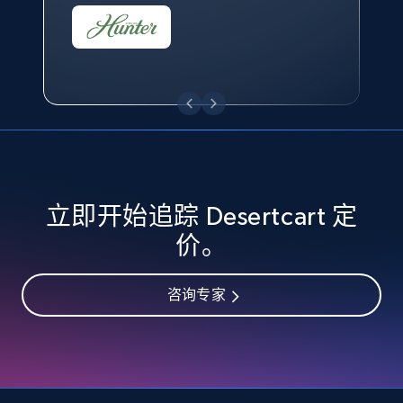
eBay - Collect records by category
URL, Product id, Title, Seller name, Seller rating,
Seller reviews, Breadcrumbs, Root category, and
more.
2.5K+
359+
立即开始
立即开始追踪 Desertcart 定
Google Shopping
价。
URL, Product id, Title, Product description,
Rating, Reviews count, Images, Variations, and
咨询专家
more.
2.4K+
200+
立即开始