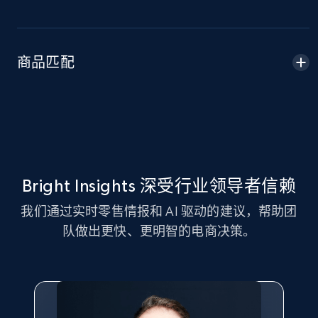
Amazon sellers info
Seller id, URL, Seller name, Description, Detailed
info, Stars, Feedbacks, Return policy, and more.
商品匹配
2.5K+
378+
立即开始
eBay
URL, Product id, Title, Seller name, Seller rating,
Bright Insights 深受行业领导者信赖
Seller reviews, Breadcrumbs, Root category, and
我们通过实时零售情报和 AI 驱动的建议，帮助团
more.
队做出更快、更明智的电商决策。
2.5K+
359+
立即开始