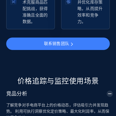
术克服商品匹
并优化库存策
配挑战，获得
略，从而提升
准确且全面的
效率和竞争
TikTok Shop
数据。
力。
URL, Title, Available, Description, Currency, Initial
price, Final price, Discount percent, and more.
联系销售团队
5.4K+
668+
立即开始
TikTok Shop - category
URL, Title, Available, Description, Currency, Initial
价格追踪与监控使用场景
price, Final price, Discount percent, and more.
竞品分析
5.4K+
668+
立即开始
了解竞争对手电商平台上的价格动态，评估吸引力并发现趋
势。 利用可执行洞察优化定价策略、最大化利润率，从而保