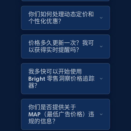
你们如何处理动态定价和
Home Depot US - Gather data on products
个性化优惠？
using specified keywords
URL, Domain, Country code, Model number,
价格多久更新一次？我可
Sku, Product id, Product name, Manufacturer,
and more.
以获得实时提醒吗？
2.1K+
355+
立即开始
我多快可以开始使用
Bright 零售洞察价格追踪
器？
Home Depot US - Discover products by
specified URL
你们是否提供关于
URL, Domain, Country code, Model number,
MAP（最低广告价格）违
Sku, Product id, Product name, Manufacturer,
规的信息？
and more.