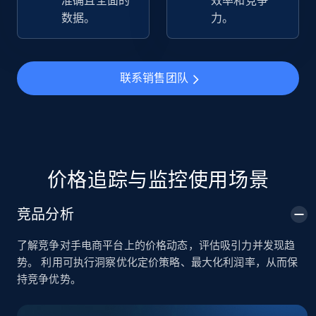
准确且全面的
效率和竞争
数据。
力。
TikTok Shop
URL, Title, Available, Description, Currency, Initial
price, Final price, Discount percent, and more.
联系销售团队
5.4K+
667+
立即开始
TikTok Shop - category
价格追踪与监控使用场景
URL, Title, Available, Description, Currency, Initial
price, Final price, Discount percent, and more.
竞品分析
了解竞争对手电商平台上的价格动态，评估吸引力并发现趋
5.4K+
667+
立即开始
势。 利用可执行洞察优化定价策略、最大化利润率，从而保
持竞争优势。