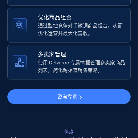
Specifications, Image urls, Top reviews, and
more.
优化商品组合
通过监控竞争对手微调商品组合，从而
5.6K+
875+
立即开始
优化运营并最大化营收。
多卖家管理
Walmart - products - Find new products by
使用 Deliveroo 专属情报管理多卖家商品
using specific category URL
列表，简化跨渠道销售策略。
URL, Final price, Sku, Currency, Gtin,
Specifications, Image urls, Top reviews, and
more.
咨询专家
5.6K+
875+
立即开始
优势
Walmart - products - Collects products by