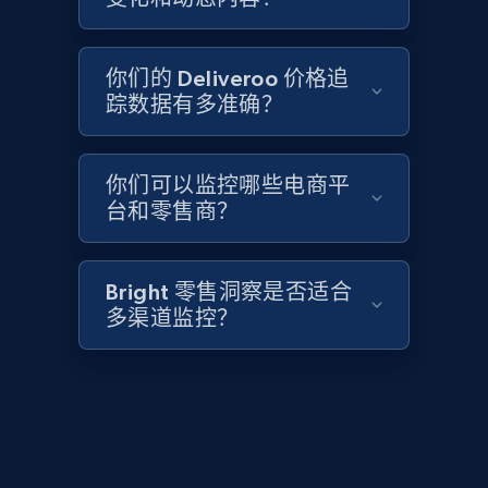
2.1K+
375+
立即开始
你们的 Deliveroo 价格追
踪数据有多准确？
Amazon products global dataset - Collects
products by best sellers category URL
Title, Seller name, Brand, Description, Initial
你们可以监控哪些电商平
price, Currency, Availability, Reviews count, and
台和零售商？
more.
2.1K+
375+
立即开始
Bright 零售洞察是否适合
多渠道监控？
Amazon products global dataset - Collect
Amazon products by seller URL
Title, Seller name, Brand, Description, Initial
price, Currency, Availability, Reviews count, and