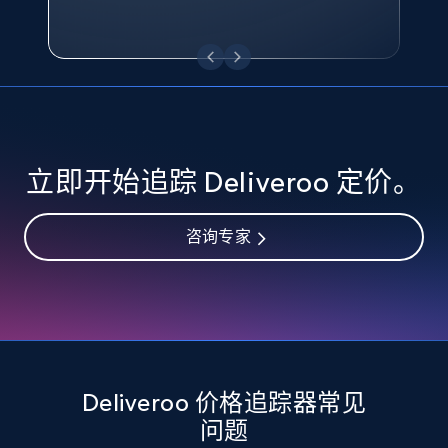
eBay - Collect records by category
URL, Product id, Title, Seller name, Seller rating,
Seller reviews, Breadcrumbs, Root category, and
more.
2.5K+
359+
立即开始
立即开始追踪 Deliveroo 定价。
Google Shopping
咨询专家
URL, Product id, Title, Product description,
Rating, Reviews count, Images, Variations, and
more.
2.4K+
199+
立即开始
Deliveroo 价格追踪器常见
问题