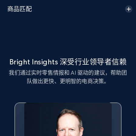
Seller id, URL, Seller name, Description, Detailed
商品匹配
info, Stars, Feedbacks, Return policy, and more.
2.5K+
378+
立即开始
eBay
Bright Insights 深受行业领导者信赖
URL, Product id, Title, Seller name, Seller rating,
我们通过实时零售情报和 AI 驱动的建议，帮助团
Seller reviews, Breadcrumbs, Root category, and
队做出更快、更明智的电商决策。
more.
2.5K+
359+
立即开始
eBay - Gather data on products using