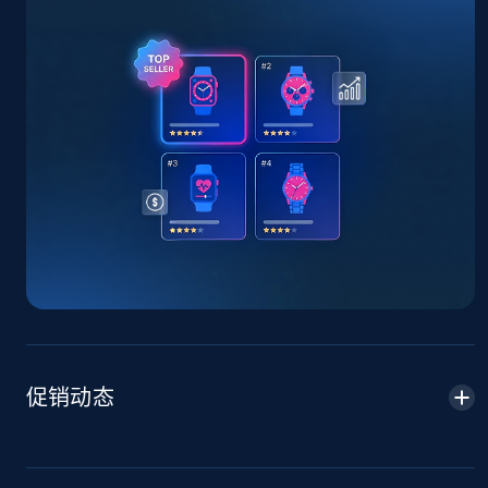
TikTok Shop - Collect TikTok shop products
by keywords search
URL, Title, Available, Description, Currency, Initial
price, Final price, Discount percent, and more.
5.4K+
667+
立即开始
TikTok Shop - discover records by shop url
URL, Title, Available, Description, Currency, Initial
price, Final price, Discount percent, and more.
5.4K+
667+
立即开始
促销动态
Amazon sellers info