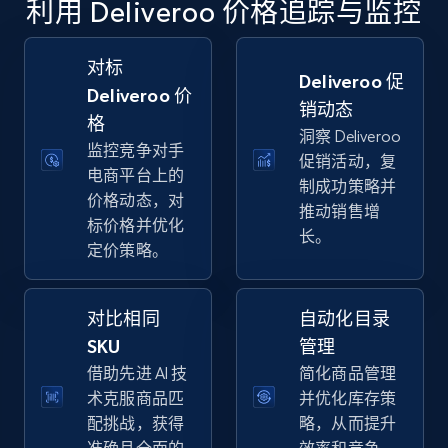
利用 Deliveroo 价格追踪与监控
specific keywords
URL, Final price, Sku, Currency, Gtin,
Specifications, Image urls, Top reviews, and
对标
Deliveroo 促
more.
Deliveroo 价
销动态
格
洞察 Deliveroo
5.6K+
875+
立即开始
监控竞争对手
促销活动，复
电商平台上的
制成功策略并
价格动态，对
推动销售增
标价格并优化
长。
Walmart - products - Discover products by
定价策略。
using sku numbers
URL, Final price, Sku, Currency, Gtin,
Specifications, Image urls, Top reviews, and
对比相同
自动化目录
more.
SKU
管理
借助先进 AI 技
简化商品管理
5.6K+
875+
立即开始
术克服商品匹
并优化库存策
配挑战，获得
略，从而提升