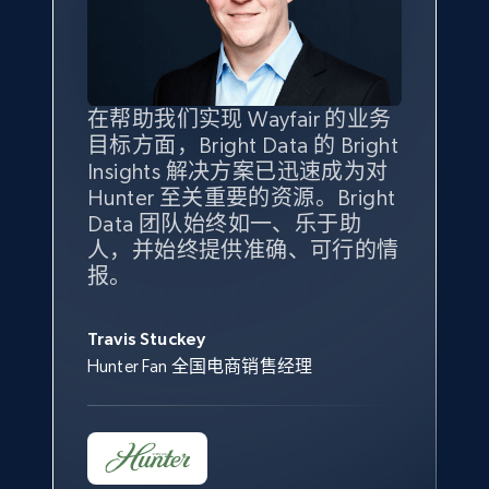
specified keywords
URL, Product id, Title, Seller name, Seller rating,
Seller reviews, Breadcrumbs, Root category, and
more.
在帮助我们实现 Wayfair 的业务
Bright Insights 的数据极大地支
我们之所以选择 Bright
借助 Bright Data 的解决方案，
目标方面，Bright Data 的 Bright
持了我们公司的目标。每个产品
Insights，是因为它能够跟踪销
我们获得了对市场领域、产品、
2.5K+
359+
立即开始
Insights 解决方案已迅速成为对
类别的市场份额帮助我们以主要
售情况，并绘制对我们业务至关
竞争格局以及消费者行为趋势的
Hunter 至关重要的资源。Bright
竞争对手为基准，而供应商的销
重要的竞争产品类别图。
独特且全面的洞察。
Data 团队始终如一、乐于助
售情况则从战术上帮助我们的营
人，并始终提供准确、可行的情
销团队扩大产品种类。
eBay - Collect products from shops on eBay
Yael Fridman
Beverly Taylor
报。
URL, Product id, Title, Seller name, Seller rating,
Keter 的市场总监
Kingston Brass, Inc. 商品规划总监
Seller reviews, Breadcrumbs, Root category, and
Jonathan Lo
more.
Travis Stuckey
Overstock 的客户战略与洞察总监
Hunter Fan 全国电商销售经理
2.5K+
359+
立即开始