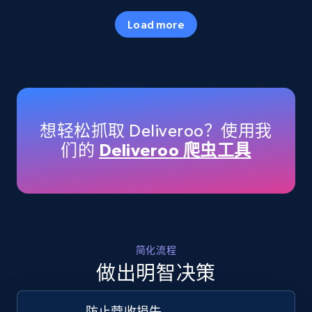
35.2K+
5.7K+
立即开始
Load more
Amazon products - Collects products by
specific keywords
Title, Seller name, Brand, Description, Initial
想轻松抓取 Deliveroo？使用我
price, Currency, Availability, Reviews count, and
们的
Deliveroo 爬虫工具
more.
35.2K+
5.7K+
立即开始
简化流程
Amazon products - find products by using
做出明智决策
upc numbers
Title, Seller name, Brand, Description, Initial
防止营收损失