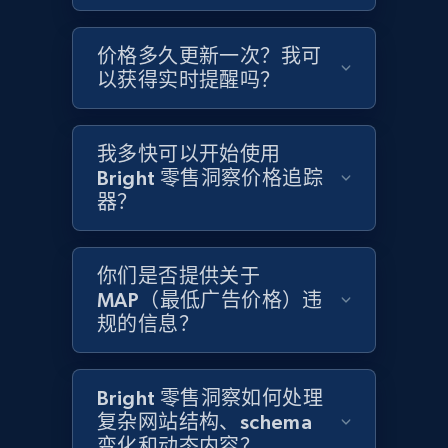
Amazon products global dataset - Collects
价格多久更新一次？我可
products by specific category URL
以获得实时提醒吗？
Title, Seller name, Brand, Description, Initial
price, Currency, Availability, Reviews count, and
more.
我多快可以开始使用
Bright 零售洞察价格追踪
2.1K+
375+
立即开始
器？
你们是否提供关于
Amazon products global dataset -
MAP（最低广告价格）违
Collecting products by keyword search
规的信息？
Title, Seller name, Brand, Description, Initial
price, Currency, Availability, Reviews count, and
more.
Bright 零售洞察如何处理
复杂网站结构、schema
变化和动态内容？