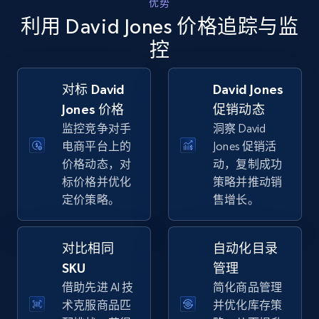
优势
Walmart - products - Collects products by
利用 David Jones 价格追踪与监
specific keywords
控
URL, Final price, Sku, Currency, Gtin,
Specifications, Image urls, Top reviews, and
more.
对标 David
David Jones
Jones 价格
促销动态
5.6K+
875+
立即开始
监控竞争对手
洞察 David
电商平台上的
Jones 促销活
价格动态，对
动，复制成功
标价格并优化
策略并推动销
Walmart - products - Discover products by
定价策略。
售增长。
using sku numbers
URL, Final price, Sku, Currency, Gtin,
Specifications, Image urls, Top reviews, and
对比相同
自动化目录
more.
SKU
管理
借助先进 AI 技
简化商品管理
5.6K+
875+
立即开始
术克服商品匹
并优化库存策