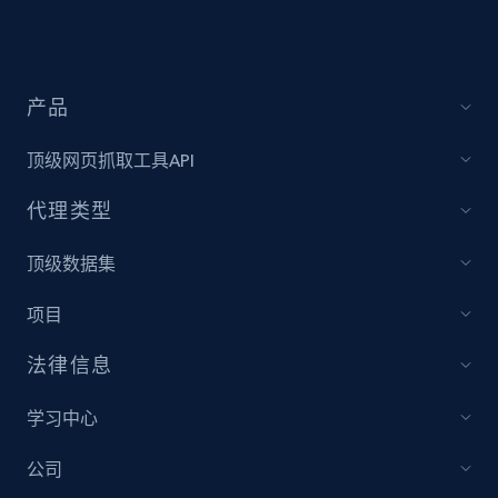
Sku, Product id, Product name, Manufacturer,
and more.
2.1K+
355+
立即开始
产品
顶级网页抓取工具API
Amazon products global dataset
代理类型
Title, Seller name, Brand, Description, Initial
price, Currency, Availability, Reviews count, and
顶级数据集
more.
项目
2.1K+
375+
立即开始
法律信息
学习中心
Amazon products global dataset - Collects
公司
products by specific category URL