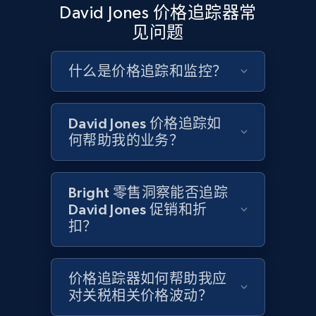
David Jones 价格追踪器常
Google Shopping - collects products from
见问题
web using keywords
URL, Product id, Title, Product description,
什么是价格追踪和监控？
Rating, Reviews count, Images, Variations, and
more.
David Jones 价格追踪如
2.4K+
199+
立即开始
何帮助我的业务？
Bright 零售洞察能否追踪
Home Depot US
David Jones 促销和折
扣？
URL, Domain, Country code, Model number,
Sku, Product id, Product name, Manufacturer,
and more.
价格追踪器如何帮助我应
对关税相关价格波动？
2.1K+
355+
立即开始