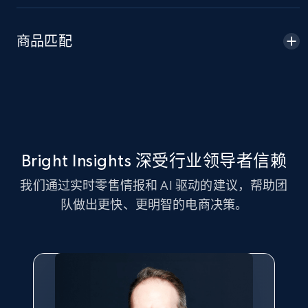
Amazon sellers info
Seller id, URL, Seller name, Description, Detailed
商品匹配
info, Stars, Feedbacks, Return policy, and more.
2.5K+
378+
立即开始
eBay
Bright Insights 深受行业领导者信赖
URL, Product id, Title, Seller name, Seller rating,
我们通过实时零售情报和 AI 驱动的建议，帮助团
Seller reviews, Breadcrumbs, Root category, and
more.
队做出更快、更明智的电商决策。
2.5K+
359+
立即开始