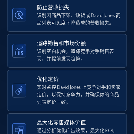
Title, Seller name, Brand, Description, Initial
防止营收损失
price, Currency, Availability, Reviews count, and
more.
识别因商品下架、缺货或 David Jones 商
品列表可见度下降造成的营收损失。
35.2K+
5.7K+
立即开始
追踪销售和市场份额
识别空白机会，追踪竞争对手销售表
现，并提前发现趋势。
Amazon Reviews
URL, Product name, Product rating, Product
rating object, Product rating max, Rating,
优化定价
Author name, Asin, and more.
实时监控 David Jones 上竞争对手和卖家
定价，以保持竞争力，并确保你的商品
7.4K+
870+
立即开始
列表定价一致。
最大化零售媒体价值
Walmart - products
通过分析优化广告效果，最大化 ROI，