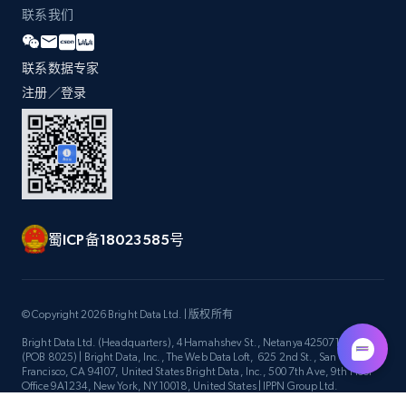
Title, Seller name, Brand, Description, Initial
联系我们
price, Currency, Availability, Reviews count, and
more.
联系数据专家
注册／登录
2.1K+
375+
立即开始
Amazon products global dataset -
Collecting products by keyword search
蜀ICP备18023585号
Title, Seller name, Brand, Description, Initial
price, Currency, Availability, Reviews count, and
more.
© Copyright 2026 Bright Data Ltd. | 版权所有
2.1K+
375+
立即开始
Bright Data Ltd. (Headquarters), 4 Hamahshev St., Netanya 4250714, Israel
(POB 8025) | Bright Data, Inc., The Web Data Loft, 625 2nd St., San
Francisco, CA 94107, United States Bright Data, Inc., 500 7th Ave, 9th Floor
Office 9A1234, New York, NY 10018, United States | IPPN Group Ltd.