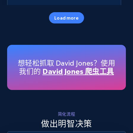
35.2K+
5.7K+
立即开始
Load more
Amazon products - Collects products by
specific keywords
Title, Seller name, Brand, Description, Initial
想轻松抓取 David Jones？使用
price, Currency, Availability, Reviews count, and
我们的
David Jones 爬虫工具
more.
35.2K+
5.7K+
立即开始
简化流程
Amazon products - find products by using
做出明智决策
upc numbers