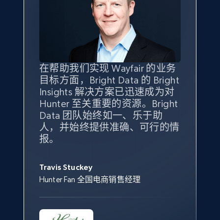
eBay - Gather data on products using
specified keywords
URL, Product id, Title, Seller name, Seller rating,
Seller reviews, Breadcrumbs, Root category, and
more.
在帮助我们实现 Wayfair 的业务
Bright Insights 的数据极大地支
我们之所以选择 Bright
借助 Bright Data 的解决方案，
2.5K+
359+
立即开始
目标方面，Bright Data 的 Bright
持了我们公司的目标。每个产品
Insights，是因为它能够跟踪销
我们获得了对市场领域、产品、
Insights 解决方案已迅速成为对
类别的市场份额帮助我们以主要
售情况，并绘制对我们业务至关
竞争格局以及消费者行为趋势的
Hunter 至关重要的资源。Bright
竞争对手为基准，而供应商的销
重要的竞争产品类别图。
独特且全面的洞察。
Data 团队始终如一、乐于助
售情况则从战术上帮助我们的营
eBay - Collect products from shops on eBay
人，并始终提供准确、可行的情
销团队扩大产品种类。
Yael Fridman
Beverly Taylor
报。
URL, Product id, Title, Seller name, Seller rating,
Keter 的市场总监
Kingston Brass, Inc. 商品规划总监
Seller reviews, Breadcrumbs, Root category, and
Jonathan Lo
more.
Travis Stuckey
Overstock 的客户战略与洞察总监
Hunter Fan 全国电商销售经理
2.5K+
359+
立即开始