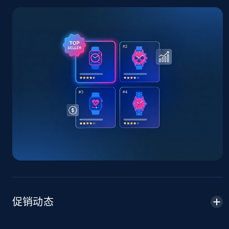
TikTok Shop - Collect TikTok shop products
by keywords search
URL, Title, Available, Description, Currency, Initial
price, Final price, Discount percent, and more.
5.4K+
668+
立即开始
TikTok Shop - discover records by shop url
URL, Title, Available, Description, Currency, Initial
price, Final price, Discount percent, and more.
5.4K+
668+
立即开始
促销动态