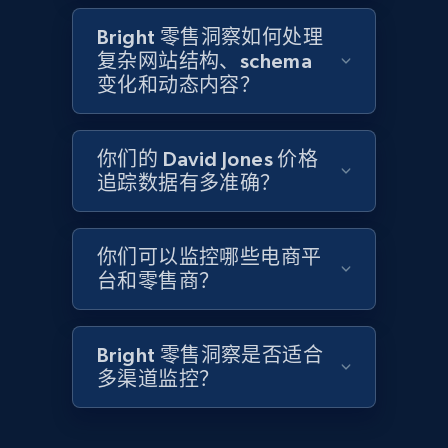
2.1K+
355+
立即开始
Bright 零售洞察如何处理
复杂网站结构、schema
变化和动态内容？
Home Depot US - Discover products by
specified UPC
你们的 David Jones 价格
URL, Domain, Country code, Model number,
追踪数据有多准确？
Sku, Product id, Product name, Manufacturer,
and more.
你们可以监控哪些电商平
台和零售商？
2.1K+
355+
立即开始
Bright 零售洞察是否适合
Home Depot US - Discovery products by
多渠道监控？
specific category URL
URL, Domain, Country code, Model number,