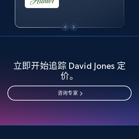
eBay - Collect records by category
URL, Product id, Title, Seller name, Seller rating,
Seller reviews, Breadcrumbs, Root category, and
more.
2.5K+
359+
立即开始
立即开始追踪 David Jones 定
价。
Google Shopping
URL, Product id, Title, Product description,
咨询专家
Rating, Reviews count, Images, Variations, and
more.
2.4K+
199+
立即开始