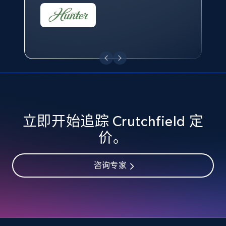
eBay - Collect records by category
URL, Product id, Title, Seller name, Seller rating,
Seller reviews, Breadcrumbs, Root category, and
more.
2.5K+
359+
立即开始
立即开始追踪 Crutchfield 定
Google Shopping
价。
URL, Product id, Title, Product description,
Rating, Reviews count, Images, Variations, and
咨询专家
more.
2.4K+
202+
立即开始