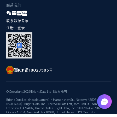
Title, Seller name, Brand, Description, Initial
联系我们
price, Currency, Availability, Reviews count, and
more.
联系数据专家
注册／登录
2.1K+
375+
立即开始
Amazon products global dataset -
Collecting products by keyword search
Title, Seller name, Brand, Description, Initial
蜀ICP备18023585号
price, Currency, Availability, Reviews count, and
more.
© Copyright 2026 Bright Data Ltd. | 版权所有
2.1K+
375+
立即开始
Bright Data Ltd. (Headquarters), 4 Hamahshev St., Netanya 4250714, Israel
(POB 8025) | Bright Data, Inc., The Web Data Loft, 625 2nd St., San
Francisco, CA 94107, United States Bright Data, Inc., 500 7th Ave, 9th Floor
Office 9A1234, New York, NY 10018, United States | IPPN Group Ltd.