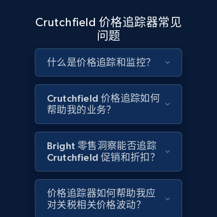
Google Shopping - collects products from
Crutchfield 价格追踪器常见
web using keywords
问题
URL, Product id, Title, Product description,
Rating, Reviews count, Images, Variations, and
什么是价格追踪和监控？
more.
2.4K+
202+
立即开始
Crutchfield 价格追踪如何
帮助我的业务？
Home Depot US
Bright 零售洞察能否追踪
URL, Domain, Country code, Model number,
Crutchfield 促销和折扣？
Sku, Product id, Product name, Manufacturer,
and more.
价格追踪器如何帮助我应
2.1K+
355+
立即开始
对关税相关价格波动？