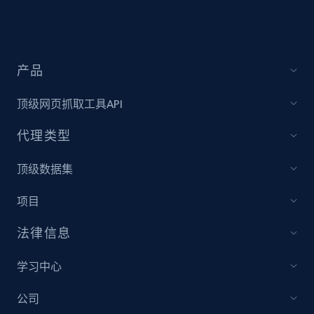
Sku, Product id, Product name, Manufacturer,
and more.
2.1K+
355+
立即开始
产品
顶级网页抓取工具API
Amazon products global dataset
代理类型
Title, Seller name, Brand, Description, Initial
price, Currency, Availability, Reviews count, and
顶级数据集
more.
项目
2.1K+
375+
立即开始
法律信息
学习中心
Amazon products global dataset - Collects
公司
products by specific category URL