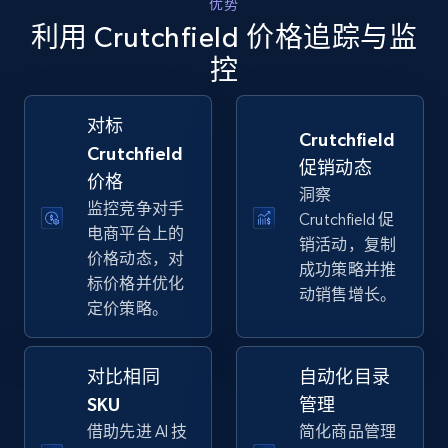
优势
Walmart - products - Collects products by
利用 Crutchfield 价格追踪与监
specific keywords
控
URL, Final price, Sku, Currency, Gtin,
Specifications, Image urls, Top reviews, and
more.
对标
Crutchfield
Crutchfield
促销动态
5.6K+
877+
立即开始
价格
洞察
监控竞争对手
Crutchfield 促
电商平台上的
销活动，复制
价格动态，对
Walmart - products - Discover products by
成功策略并推
标价格并优化
using sku numbers
动销售增长。
定价策略。
URL, Final price, Sku, Currency, Gtin,
Specifications, Image urls, Top reviews, and
more.
对比相同
自动化目录
SKU
管理
5.6K+
877+
立即开始
借助先进 AI 技
简化商品管理