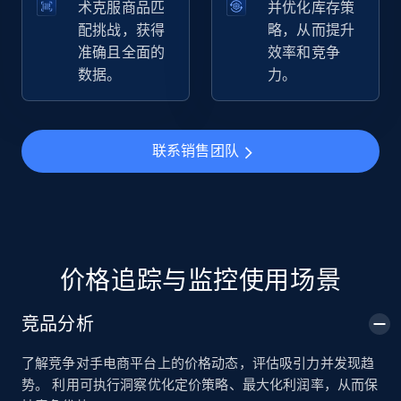
术克服商品匹
并优化库存策
配挑战，获得
略，从而提升
准确且全面的
效率和竞争
TikTok Shop
数据。
力。
URL, Title, Available, Description, Currency, Initial
price, Final price, Discount percent, and more.
联系销售团队
5.4K+
668+
立即开始
TikTok Shop - category
URL, Title, Available, Description, Currency, Initial
价格追踪与监控使用场景
price, Final price, Discount percent, and more.
竞品分析
5.4K+
668+
立即开始
了解竞争对手电商平台上的价格动态，评估吸引力并发现趋
势。 利用可执行洞察优化定价策略、最大化利润率，从而保