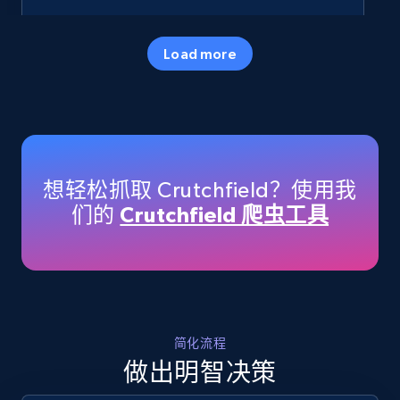
35.3K+
5.7K+
立即开始
Load more
Amazon products - Collects products by
specific keywords
Title, Seller name, Brand, Description, Initial
想轻松抓取 Crutchfield？使用我
price, Currency, Availability, Reviews count, and
们的
Crutchfield 爬虫工具
more.
35.3K+
5.7K+
立即开始
简化流程
Amazon products - find products by using
做出明智决策
upc numbers