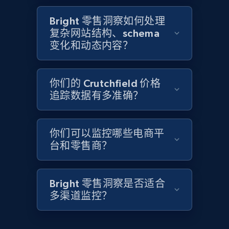
2.1K+
355+
立即开始
Bright 零售洞察如何处理
复杂网站结构、schema
变化和动态内容？
Home Depot US - Discover products by
specified UPC
你们的 Crutchfield 价格
URL, Domain, Country code, Model number,
追踪数据有多准确？
Sku, Product id, Product name, Manufacturer,
and more.
你们可以监控哪些电商平
2.1K+
355+
立即开始
台和零售商？
Bright 零售洞察是否适合
Home Depot US - Discovery products by
多渠道监控？
specific category URL
URL, Domain, Country code, Model number,