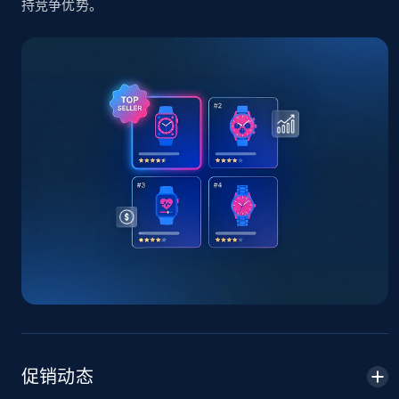
持竞争优势。
TikTok Shop - Collect TikTok shop products
by keywords search
URL, Title, Available, Description, Currency, Initial
price, Final price, Discount percent, and more.
5.4K+
668+
立即开始
TikTok Shop - discover records by shop url
URL, Title, Available, Description, Currency, Initial
price, Final price, Discount percent, and more.
5.4K+
668+
立即开始
促销动态