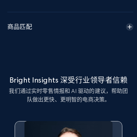
Amazon sellers info
Seller id, URL, Seller name, Description, Detailed
info, Stars, Feedbacks, Return policy, and more.
商品匹配
2.5K+
378+
立即开始
eBay
URL, Product id, Title, Seller name, Seller rating,
Bright Insights 深受行业领导者信赖
Seller reviews, Breadcrumbs, Root category, and
我们通过实时零售情报和 AI 驱动的建议，帮助团
more.
队做出更快、更明智的电商决策。
2.5K+
359+
立即开始