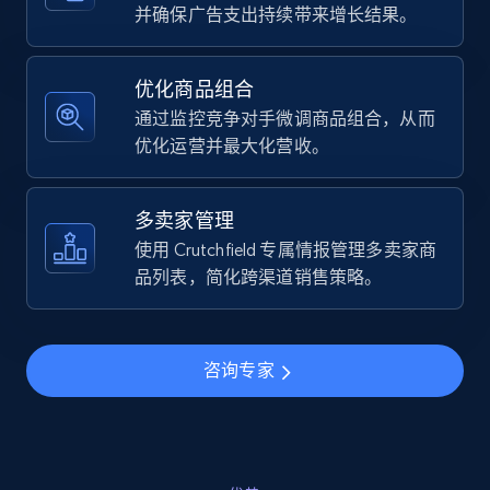
URL, Final price, Sku, Currency, Gtin,
并确保广告支出持续带来增长结果。
Specifications, Image urls, Top reviews, and
more.
优化商品组合
通过监控竞争对手微调商品组合，从而
5.6K+
877+
立即开始
优化运营并最大化营收。
多卖家管理
Walmart - products - Find new products by
使用 Crutchfield 专属情报管理多卖家商
using specific category URL
品列表，简化跨渠道销售策略。
URL, Final price, Sku, Currency, Gtin,
Specifications, Image urls, Top reviews, and
more.
咨询专家
5.6K+
877+
立即开始