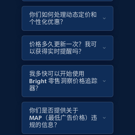
你们如何处理动态定价和
Home Depot US - Gather data on products
个性化优惠？
using specified keywords
URL, Domain, Country code, Model number,
价格多久更新一次？我可
Sku, Product id, Product name, Manufacturer,
and more.
以获得实时提醒吗？
2.1K+
355+
立即开始
我多快可以开始使用
Bright 零售洞察价格追踪
器？
Home Depot US - Discover products by
specified URL
你们是否提供关于
URL, Domain, Country code, Model number,
MAP（最低广告价格）违
Sku, Product id, Product name, Manufacturer,
规的信息？
and more.