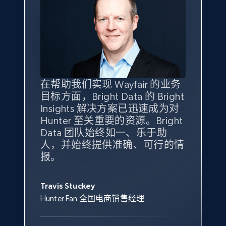
eBay - Gather data on products using
specified keywords
URL, Product id, Title, Seller name, Seller rating,
Seller reviews, Breadcrumbs, Root category, and
more.
2.5K+
359+
立即开始
在帮助我们实现 Wayfair 的业务
Bright Insights 的数据极大地支
我们之所以选择 Bright
借助 Bright Data 的解决方案，
目标方面，Bright Data 的 Bright
持了我们公司的目标。每个产品
Insights，是因为它能够跟踪销
我们获得了对市场领域、产品、
Insights 解决方案已迅速成为对
类别的市场份额帮助我们以主要
售情况，并绘制对我们业务至关
竞争格局以及消费者行为趋势的
Hunter 至关重要的资源。Bright
竞争对手为基准，而供应商的销
重要的竞争产品类别图。
独特且全面的洞察。
eBay - Collect products from shops on eBay
Data 团队始终如一、乐于助
售情况则从战术上帮助我们的营
URL, Product id, Title, Seller name, Seller rating,
人，并始终提供准确、可行的情
销团队扩大产品种类。
Yael Fridman
Beverly Taylor
Seller reviews, Breadcrumbs, Root category, and
报。
Keter 的市场总监
Kingston Brass, Inc. 商品规划总监
more.
Jonathan Lo
Travis Stuckey
Overstock 的客户战略与洞察总监
2.5K+
359+
立即开始
Hunter Fan 全国电商销售经理