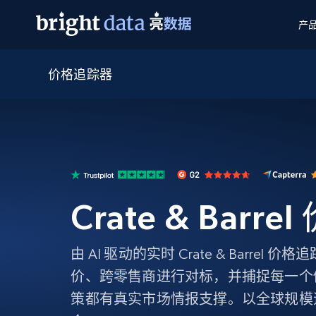
产
价格追踪器
网页数据抓取 API
多模态训练
网页数据抓取 API
工具
网页解锁 API
视频与媒体数据
网页解锁 API
起价
$1/ 每1 次
告别封锁和验证码
获得取之不尽的视频，图片及更多内
免费套餐
第三方工具集成
Discover API
视频信息流——为 VLA 准备就绪
免费
起价
爬虫 API
$1/1k请求
始终在线的代理实时网页发现
获取持续、定向的网页视频，用于训
浏览器扩展
器人策略
搜索引擎结果页 API
搜索引擎 API
起价
数据包
代理网络检查
按需获取多引擎搜索结果
$1/ 每1 次
免费套餐
Crate & Barr
为各行各业生成可直接用于LLM的数据
Google
Bing
Duckduckgo
Yandex
起价
网站地图
爬虫浏览器 API
爬虫浏览器 API
$5/GB
键启动内置隐匿模式的远程浏览器
由 AI 驱动的实时 Crate & Barrel
价、跨零售商进行对标，并捕捉每一个
代理基础设施
策都有真实市场情报支撑。以全球规模
代理服务