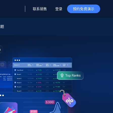
联系销售
登录
预约免费演示
问题
据与洞察
据及洞察
源
公司
初创企业计划
零售情报
零售
新
起价
$2000/月
解锁实时电商洞察与AI驱动的业务推荐
洞察
联盟推荐
演示智能体
企业级数据服务
托管式数据
起价
为企业级数据收集量身定制
$1500/月
采集
信任中心
集成
Deep Lookup
测试版
Bright SDK
在海量级网页数据上运行复杂
查询