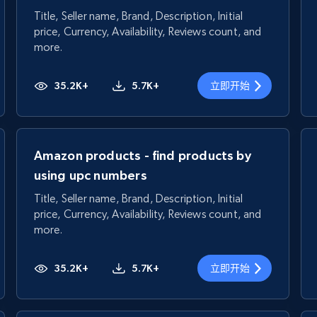
Title, Seller name, Brand, Description, Initial
price, Currency, Availability, Reviews count, and
more.
35.2K+
5.7K+
立即开始
Amazon products - find products by
using upc numbers
Title, Seller name, Brand, Description, Initial
price, Currency, Availability, Reviews count, and
more.
35.2K+
5.7K+
立即开始