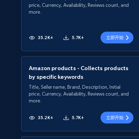
price, Currency, Availability, Reviews count, and
more.
35.2K+
5.7K+
立即开始
Amazon products - Collects products
by specific keywords
Title, Seller name, Brand, Description, Initial
price, Currency, Availability, Reviews count, and
more.
35.2K+
5.7K+
立即开始