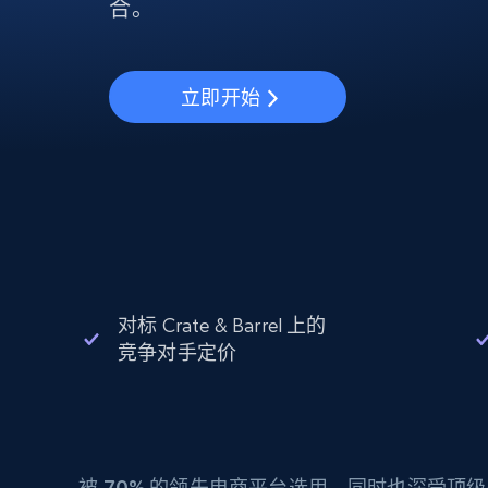
动态代理
起价
合。
$5
$2.5/G
免费套餐
动态代理
5折
超40000万 万高速真人住宅代理
起价
ISP 代理
$1.3/IP
数据中心代理
立即开始
用于数据获取的高速代理
对标 Crate & Barrel 上的
竞争对手定价
被
70%
的领先电商平台选用，同时也深受顶级