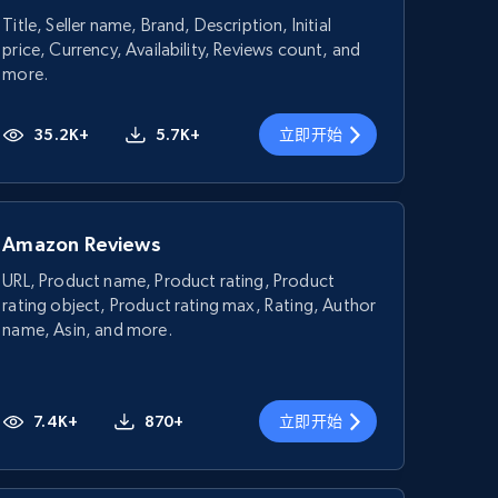
Title, Seller name, Brand, Description, Initial
price, Currency, Availability, Reviews count, and
more.
35.2K+
5.7K+
立即开始
Amazon Reviews
URL, Product name, Product rating, Product
rating object, Product rating max, Rating, Author
name, Asin, and more.
7.4K+
870+
立即开始