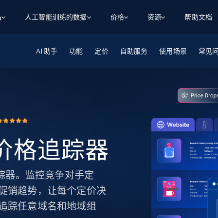
品
人工智能训练的数据
价格
资源
帮助文档
AI 助手
智能体 WEB 执行
数据源
数据源
功能
定价
自助服务
使用场景
常见
数
数
资
学习中心
搜索及提取
抓取APIs
抓取APIs
起价
$1
$0.75/1k 记录条
请求
容
让 AI 应用具备搜索与爬取整个网络的能力
从 600+ 个网站获取实时数据
免费套餐
博客
领英
电商
社交媒体
ChatGPT
智能体浏览器
爬虫工作室定价
起价
爬虫工作室
练人形机
让智能体浏览网站并自动执行任务
$1/1k请求
案例研究
免费套餐
将任何网站转化为数据管道
亮数据 MCP
免费
起价
数据集
数据集
网络研讨会
站式工具包，全面解锁网页
请求
$250/100K 记录条
el 价格追踪器
集
来自 600+ 个域名的预收集数据
起价
领英
电商
社交媒体
房地产
代理位置
缓存速递
$0.2/1k HTML
缓存速递
 价格追踪器。监控竞争对手定
实时网页数据，采集即交付
产品技术视频
促销趋势，让每个定价决
追踪任意域名和地域组