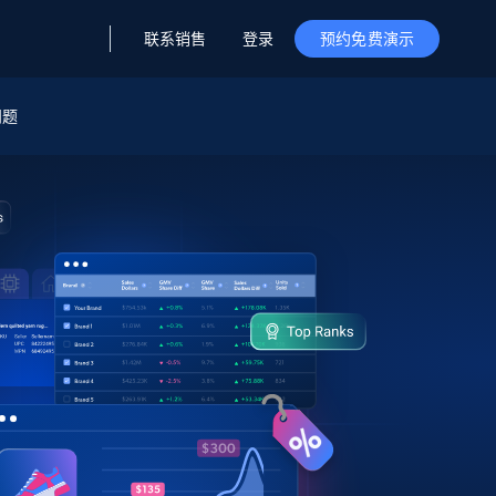
联系销售
登录
预约免费演示
问题
据与洞察
据及洞察
源
公司
初创企业计划
零售情报
零售
新
起价
$2000/月
解锁实时电商洞察与AI驱动的业务推荐
洞察
联盟推荐
演示智能体
企业级数据服务
托管式数据
起价
为企业级数据收集量身定制
$1500/月
采集
信任中心
集成
Deep Lookup
测试版
Bright SDK
在海量级网页数据上运行复杂
查询