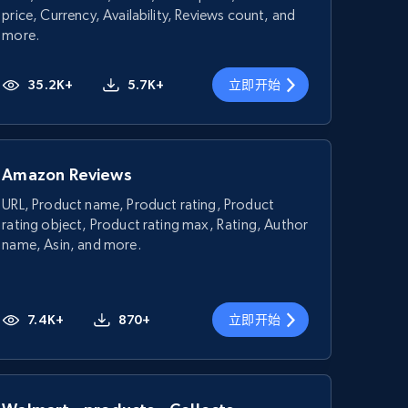
price, Currency, Availability, Reviews count, and
more.
35.2K+
5.7K+
立即开始
Amazon Reviews
URL, Product name, Product rating, Product
rating object, Product rating max, Rating, Author
name, Asin, and more.
7.4K+
870+
立即开始