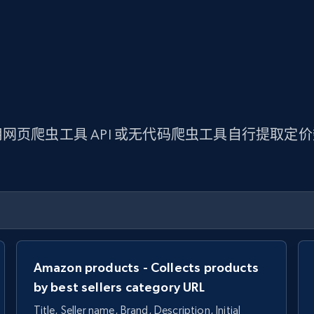
网页爬虫工具 API 或无代码爬虫工具自行提取定
Amazon products - Collects products
by best sellers category URL
Title, Seller name, Brand, Description, Initial