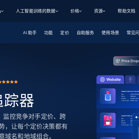
品
人工智能训练的数据
价格
资源
帮助文档
AI 助手
智能体 WEB 执行
数据源
数据源
功能
定价
自助服务
使用场景
常见
数
数
资
学习中心
搜索及提取
抓取APIs
抓取APIs
起价
$1
$0.75/1k 记录条
请求
容
让 AI 应用具备搜索与爬取整个网络的能力
从 600+ 个网站获取实时数据
免费套餐
博客
领英
电商
社交媒体
ChatGPT
智能体浏览器
爬虫工作室定价
起价
爬虫工作室
练人形机
让智能体浏览网站并自动执行任务
$1/1k请求
案例研究
免费套餐
将任何网站转化为数据管道
亮数据 MCP
免费
起价
数据集
数据集
网络研讨会
站式工具包，全面解锁网页
请求
$250/100K 记录条
集
来自 600+ 个域名的预收集数据
格追踪器
起价
领英
电商
社交媒体
房地产
代理位置
缓存速递
$0.2/1k HTML
缓存速递
实时网页数据，采集即交付
产品技术视频
追踪器。监控竞争对手定价、跨
势，让每个定价决策都有
意域名和地域组合。