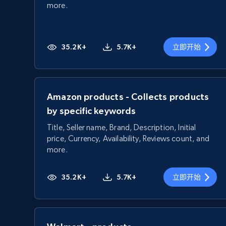
more.
35.2K+
5.7K+
立即开始
Amazon products - Collects products
by specific keywords
Title, Seller name, Brand, Description, Initial
price, Currency, Availability, Reviews count, and
more.
35.2K+
5.7K+
立即开始