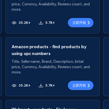
price, Currency, Availability, Reviews count, and
more.
35.2K+
5.7K+
立即开始
Amazon products - find products by
using upc numbers
Title, Seller name, Brand, Description, Initial
price, Currency, Availability, Reviews count, and
more.
35.2K+
5.7K+
立即开始