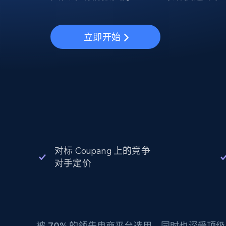
动态代理
起价
$5
$2.5/G
免费套餐
动态代理
5折
超40000万 万高速真人住宅代理
起价
ISP 代理
$1.3/IP
立即开始
数据中心代理
用于数据获取的高速代理
对标 Coupang 上的竞争
对手定价
被
70%
的领先电商平台选用，同时也深受顶级