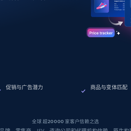
起价
数据中心代理
$0.9/IP
B
静态ISP代理
130万+ 超高速静态住宅代理
促销与广告潜力
商品与变体匹配
全球 超20000 家客户信赖之选
品牌、零售商、ISV、咨询公司和代理机构信赖。原生