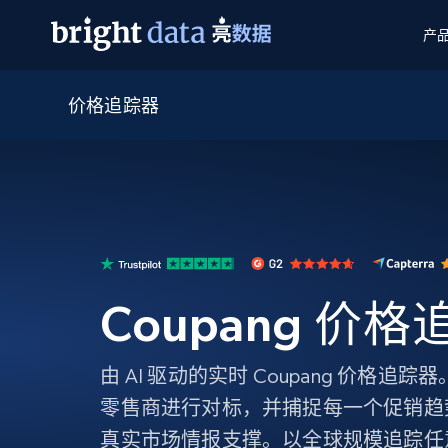
产
价格追踪器
网页数据抓取 API
多模态训练
网页数据抓取 API
工具
网页解锁 API
视频与媒体数据
网页解锁 API
起价
$1/ 每1 次
告别封锁和验证码
获得取之不尽的视频，图片及更多内
免费套餐
第三方工具集成
Discover API
视频信息流——为 VLA 准备就绪
免费
起价
爬虫 API
$1/1k请求
始终在线的代理实时网页发现
获取持续、定向的网页视频，用于训
浏览器扩展
器人策略
搜索引擎结果页 API
搜索引擎 API
起价
数据包
代理网络检查
按需获取多引擎搜索结果
$1/ 每1 次
免费套餐
为各行各业生成可直接用于LLM的数据
Coupang 价
Google
Bing
Duckduckgo
Yandex
起价
网站地图
爬虫浏览器 API
爬虫浏览器 API
$5/GB
键启动内置隐匿模式的远程浏览器
由 AI 驱动的实时 Coupang 价格
代理基础设施
零售商进行对标，并捕捉每一个促销趋
代理服务
真实市场情报支撑。以全球规模追踪任