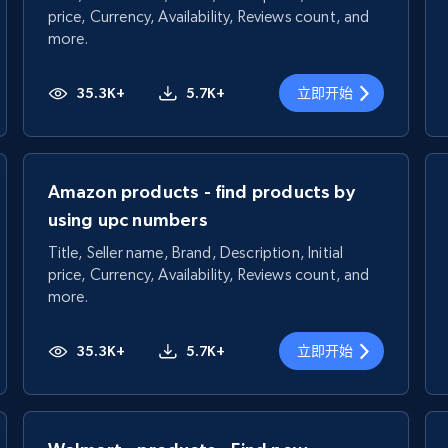
price, Currency, Availability, Reviews count, and
more.
35.3K+
5.7K+
立即开始
Amazon products - find products by
using upc numbers
Title, Seller name, Brand, Description, Initial
price, Currency, Availability, Reviews count, and
more.
35.3K+
5.7K+
立即开始