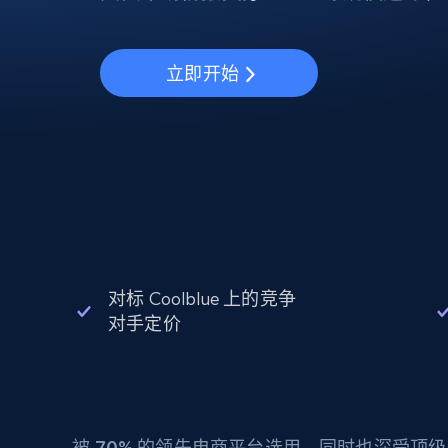
动态代理
起价
$5
$2.5/G
免费套餐
动态代理
5折
超40000万 万高速真人住宅代理
起价
ISP 代理
$1.3/IP
立即开始
数据中心代理
用于数据获取的高速代理
对标 Coolblue 上的竞争
对手定价
被
70%
的领先电商平台选用，同时也深受顶级