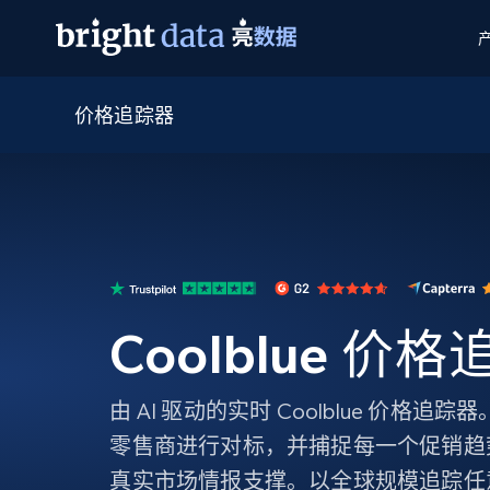
价格追踪器
网页数据抓取 API
多模态训练
网页数据抓取 API
工具
网页解锁 API
视频与媒体数据
网页解锁 API
起价
$1/ 每1 次
告别封锁和验证码
获得取之不尽的视频，图片及更多内
免费套餐
第三方工具集成
Discover API
视频信息流——为 VLA 准备就绪
免费
起价
爬虫 API
$1/1k请求
始终在线的代理实时网页发现
获取持续、定向的网页视频，用于训
浏览器扩展
器人策略
搜索引擎结果页 API
搜索引擎 API
起价
数据包
代理网络检查
按需获取多引擎搜索结果
$1/ 每1 次
免费套餐
为各行各业生成可直接用于LLM的数据
Coolblue 价
Google
Bing
Duckduckgo
Yandex
起价
网站地图
爬虫浏览器 API
爬虫浏览器 API
$5/GB
键启动内置隐匿模式的远程浏览器
由 AI 驱动的实时 Coolblue 价格
代理基础设施
零售商进行对标，并捕捉每一个促销趋
代理服务
真实市场情报支撑。以全球规模追踪任