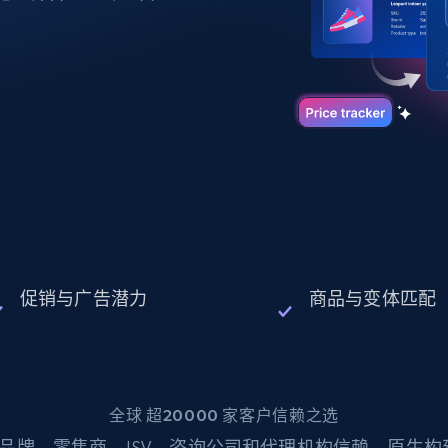
起价
数据中心代理
$0.9/IP
B
静态ISP代理
130万+ 超高速静态住宅代理
促销与广告潜力
商品与变体匹配
全球 超20000 家客户信赖之选
品牌、零售商、ISV、咨询公司和代理机构信赖。原生