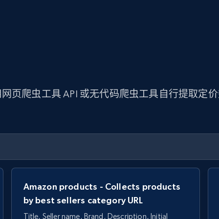
网页爬虫工具 API 或无代码爬虫工具自行提取定
Amazon products - Collects products
by best sellers category URL
Title, Seller name, Brand, Description, Initial