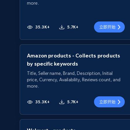
more.
35.3K+
5.7K+
立即开始
Amazon products - Collects products
by specific keywords
Title, Seller name, Brand, Description, Initial
price, Currency, Availability, Reviews count, and
more.
35.3K+
5.7K+
立即开始