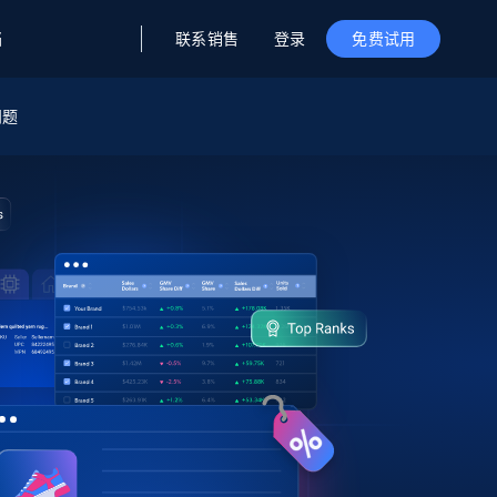
联系销售
登录
档
免费试用
问题
据与洞察
据及洞察
源
公司
初创企业计划
零售情报
零售
新
起价
$2000/月
解锁实时电商洞察与AI驱动的业务推荐
洞察
联盟推荐
演示智能体
企业级数据服务
托管式数据
起价
为企业级数据收集量身定制
$1500/月
采集
信任中心
集成
Deep Lookup
测试版
Bright SDK
在海量级网页数据上运行复杂
查询