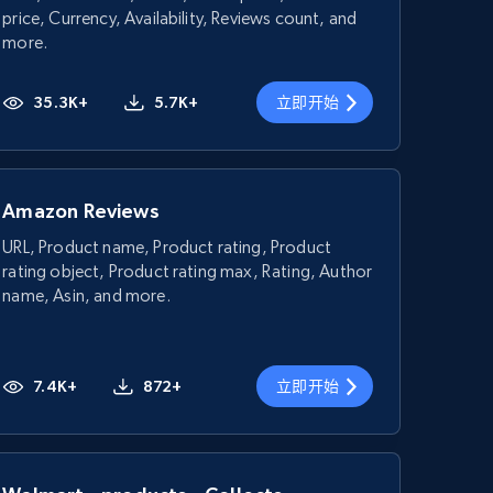
price, Currency, Availability, Reviews count, and
more.
35.3K+
5.7K+
立即开始
Amazon Reviews
URL, Product name, Product rating, Product
rating object, Product rating max, Rating, Author
name, Asin, and more.
7.4K+
872+
立即开始