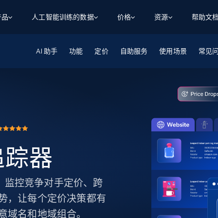
产品
人工智能训练的数据
价格
资源
帮助文
AI 助手
智能体 WEB 执行
数据源
数据源
功能
定价
自助服务
使用场景
常见
数
数
资
学习中心
搜索及提取
抓取APIs
抓取APIs
起价
$1
$0.75/1k 记录条
请求
容
让 AI 应用具备搜索与爬取整个网络的能力
从 600+ 个网站获取实时数据
免费套餐
博客
领英
电商
社交媒体
ChatGPT
智能体浏览器
爬虫工作室定价
起价
爬虫工作室
练人形机
让智能体浏览网站并自动执行任务
$1/1k请求
案例研究
免费套餐
将任何网站转化为数据管道
亮数据 MCP
免费
起价
数据集
数据集
网络研讨会
站式工具包，全面解锁网页
请求
$250/100K 记录条
集
来自 600+ 个域名的预收集数据
格追踪器
起价
领英
电商
社交媒体
房地产
代理位置
缓存速递
$0.2/1k HTML
缓存速递
实时网页数据，采集即交付
产品技术视频
追踪器。监控竞争对手定价、跨
势，让每个定价决策都有
意域名和地域组合。