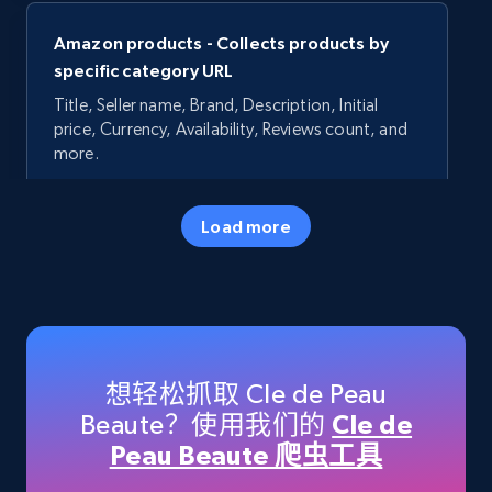
Amazon products - Collects products by
specific category URL
Title, Seller name, Brand, Description, Initial
price, Currency, Availability, Reviews count, and
more.
35.3K+
5.7K+
立即开始
Load more
Amazon products - Collects products by
specific keywords
Title, Seller name, Brand, Description, Initial
想轻松抓取 Cle de Peau
price, Currency, Availability, Reviews count, and
Beaute？使用我们的
Cle de
more.
Peau Beaute 爬虫工具
35.3K+
5.7K+
立即开始