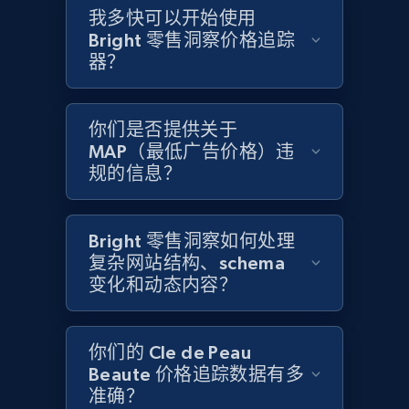
Home Depot US - Discover products by
我多快可以开始使用
Bright 零售洞察价格追踪
specified URL
器？
URL, Domain, Country code, Model number,
Sku, Product id, Product name, Manufacturer,
and more.
你们是否提供关于
MAP（最低广告价格）违
2.1K+
355+
立即开始
规的信息？
Bright 零售洞察如何处理
Home Depot US - Discover products by
复杂网站结构、schema
specified UPC
变化和动态内容？
URL, Domain, Country code, Model number,
Sku, Product id, Product name, Manufacturer,
and more.
你们的 Cle de Peau
Beaute 价格追踪数据有多
2.1K+
355+
立即开始
准确？