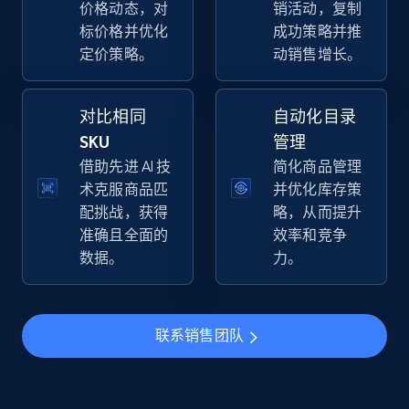
价格动态，对
销活动，复制
URL, Final price, Sku, Currency, Gtin,
标价格并优化
成功策略并推
Specifications, Image urls, Top reviews, and
定价策略。
动销售增长。
more.
5.6K+
877+
立即开始
对比相同
自动化目录
SKU
管理
借助先进 AI 技
简化商品管理
术克服商品匹
并优化库存策
TikTok Shop
配挑战，获得
略，从而提升
URL, Title, Available, Description, Currency, Initial
准确且全面的
效率和竞争
price, Final price, Discount percent, and more.
数据。
力。
5.4K+
668+
立即开始
联系销售团队
TikTok Shop - category