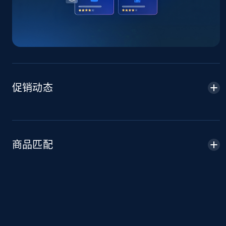
price, Final price, Discount percent, and more.
5.4K+
668+
立即开始
Amazon sellers info
促销动态
Seller id, URL, Seller name, Description, Detailed
info, Stars, Feedbacks, Return policy, and more.
2.5K+
378+
立即开始
商品匹配
eBay
URL, Product id, Title, Seller name, Seller rating,
Seller reviews, Breadcrumbs, Root category, and
more.