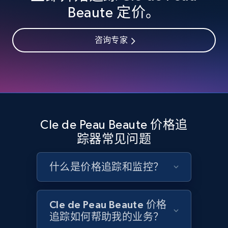
Rating, Reviews count, Images, Variations, and
Beaute 定价。
more.
咨询专家
2.4K+
202+
立即开始
Google Shopping - collects products from
web using keywords
URL, Product id, Title, Product description,
Cle de Peau Beaute 价格追
Rating, Reviews count, Images, Variations, and
踪器常见问题
more.
什么是价格追踪和监控？
2.4K+
202+
立即开始
Cle de Peau Beaute 价格
追踪如何帮助我的业务？
Home Depot US