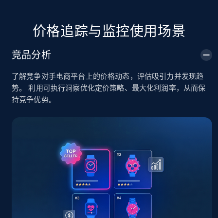
URL, Title, Available, Description, Currency, Initial
price, Final price, Discount percent, and more.
价格追踪与监控使用场景
5.4K+
668+
立即开始
竞品分析
了解竞争对手电商平台上的价格动态，评估吸引力并发现趋
TikTok Shop - Collect TikTok shop products
势。 利用可执行洞察优化定价策略、最大化利润率，从而保
by keywords search
持竞争优势。
URL, Title, Available, Description, Currency, Initial
price, Final price, Discount percent, and more.
5.4K+
668+
立即开始
TikTok Shop - discover records by shop url
URL, Title, Available, Description, Currency, Initial