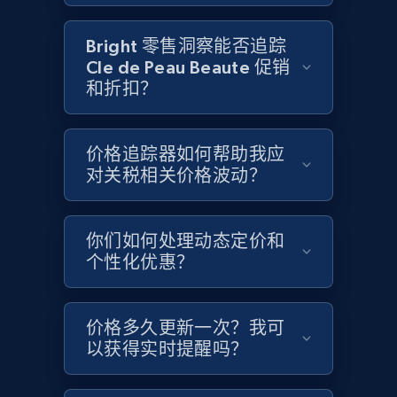
URL, Domain, Country code, Model number,
Sku, Product id, Product name, Manufacturer,
Bright 零售洞察能否追踪
and more.
Cle de Peau Beaute 促销
和折扣？
2.1K+
355+
立即开始
价格追踪器如何帮助我应
对关税相关价格波动？
Home Depot US - Gather data on products
using specified keywords
URL, Domain, Country code, Model number,
你们如何处理动态定价和
Sku, Product id, Product name, Manufacturer,
个性化优惠？
and more.
价格多久更新一次？我可
2.1K+
355+
立即开始
以获得实时提醒吗？