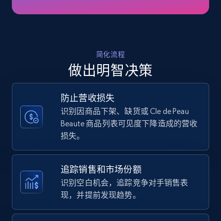
Amazon products - find products by using
简化流程
upc numbers
做出明智决策
Title, Seller name, Brand, Description, Initial
price, Currency, Availability, Reviews count, and
more.
防止营收损失
识别因商品下架、缺货或 Cle de Peau
Beaute 商品列表可见度下降造成的营收
35.3K+
5.7K+
立即开始
损失。
追踪销售和市场份额
Amazon Reviews
识别空白机会，追踪竞争对手销售表
URL, Product name, Product rating, Product
现，并提前发现趋势。
rating object, Product rating max, Rating,
Author name, Asin, and more.