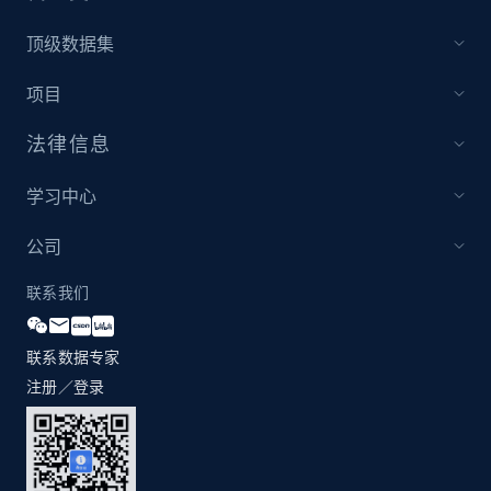
2.1K+
375+
立即开始
顶级数据集
项目
Amazon products global dataset - Collects
products by specific category URL
法律信息
Title, Seller name, Brand, Description, Initial
学习中心
price, Currency, Availability, Reviews count, and
more.
公司
2.1K+
375+
立即开始
联系我们
联系数据专家
注册／登录
Amazon products global dataset -
Collecting products by keyword search
Title, Seller name, Brand, Description, Initial
price, Currency, Availability, Reviews count, and