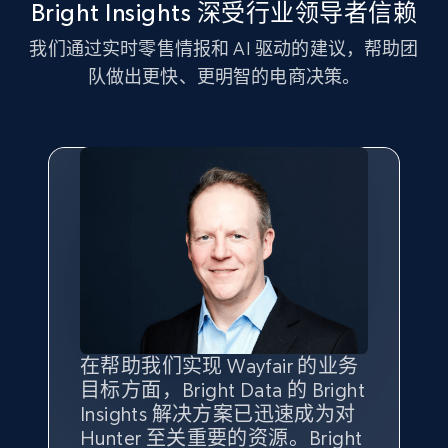
Bright Insights 深受行业领导者信赖
我们通过实时零售情报和 AI 驱动的建议，帮助团
2.5K+
359+
立即开始
队做出更快、更明智的电商决策。
eBay - Gather data on products using
specified keywords
URL, Product id, Title, Seller name, Seller rating,
Seller reviews, Breadcrumbs, Root category, and
more.
2.5K+
359+
立即开始
在帮助我们实现 Wayfair 的业务
Bright Insights 的数据极大地支
我们之所以选择 Bright
借助 Bright Data 的解决方案，
目标方面，Bright Data 的 Bright
持了我们公司的目标。每个产品
Insights，是因为它能够跟踪销
我们获得了对市场领域、产品、
eBay - Collect products from shops on eBay
Insights 解决方案已迅速成为对
类别的市场份额帮助我们以主要
售情况，并绘制对我们业务至关
竞争格局以及消费者行为趋势的
URL, Product id, Title, Seller name, Seller rating,
Hunter 至关重要的资源。Bright
竞争对手为基准，而供应商的销
重要的竞争产品类别图。
独特且全面的洞察。