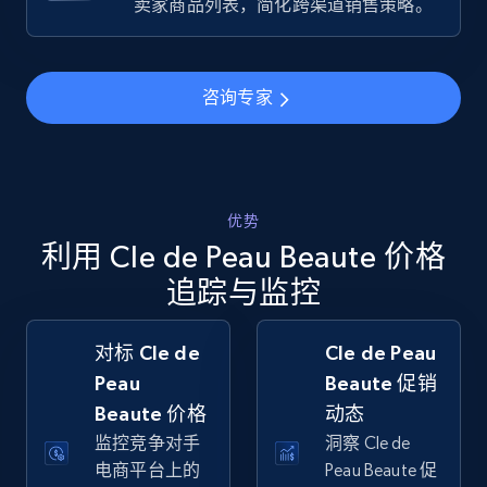
卖家商品列表，简化跨渠道销售策略。
more.
5.6K+
877+
立即开始
咨询专家
Walmart - products - Collects products by
specific keywords
优势
URL, Final price, Sku, Currency, Gtin,
利用 Cle de Peau Beaute 价格
Specifications, Image urls, Top reviews, and
more.
追踪与监控
5.6K+
877+
立即开始
对标 Cle de
Cle de Peau
Peau
Beaute 促销
Beaute 价格
动态
监控竞争对手
洞察 Cle de
Walmart - products - Discover products by
电商平台上的
Peau Beaute 促
using sku numbers