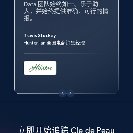
Seller reviews, Breadcrumbs, Root category, and
Data 团队始终如一、乐于助
售情况则从战术上帮助我们的营
more.
人，并始终提供准确、可行的情
销团队扩大产品种类。
Yael Fridman
Beverly Taylor
报。
Keter 的市场总监
Kingston Brass, Inc. 商品规划总监
2.5K+
359+
立即开始
Jonathan Lo
Travis Stuckey
Overstock 的客户战略与洞察总监
Hunter Fan 全国电商销售经理
eBay - Collect records by category
URL, Product id, Title, Seller name, Seller rating,
Seller reviews, Breadcrumbs, Root category, and
more.
2.5K+
359+
立即开始
Google Shopping
立即开始追踪 Cle de Peau
URL, Product id, Title, Product description,