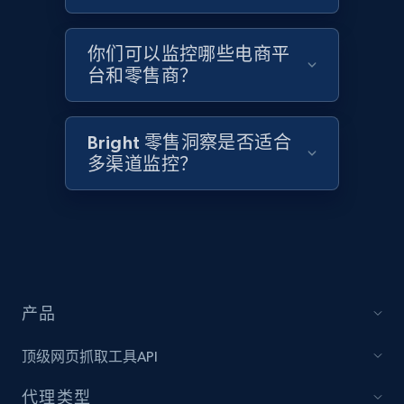
你们可以监控哪些电商平
Home Depot US - Discovery products by
台和零售商？
specific category URL
URL, Domain, Country code, Model number,
Sku, Product id, Product name, Manufacturer,
Bright 零售洞察是否适合
and more.
多渠道监控？
2.1K+
355+
立即开始
Amazon products global dataset
产品
Title, Seller name, Brand, Description, Initial
price, Currency, Availability, Reviews count, and
顶级网页抓取工具API
more.
代理类型