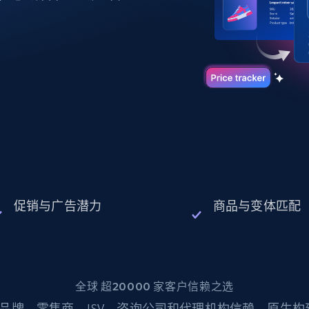
起价
数据中心代理
$0.9/IP
B
静态ISP代理
130万+ 超高速静态住宅代理
促销与广告潜力
商品与变体匹配
全球 超20000 家客户信赖之选
品牌、零售商、ISV、咨询公司和代理机构信赖。原生