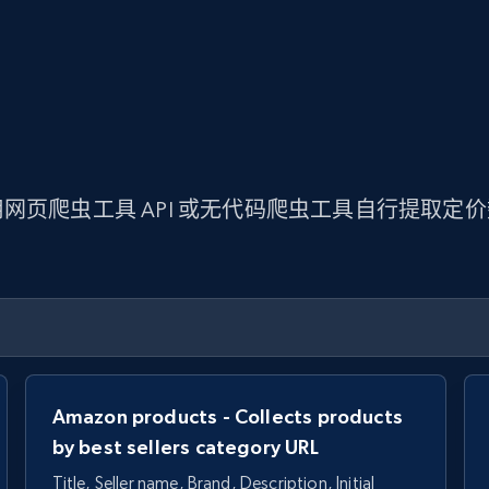
网页爬虫工具 API 或无代码爬虫工具自行提取定
Amazon products - Collects products
by best sellers category URL
Title, Seller name, Brand, Description, Initial