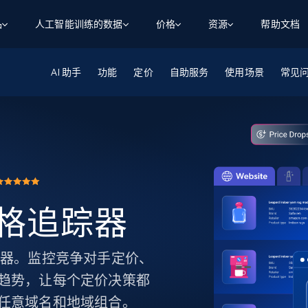
品
人工智能训练的数据
价格
资源
帮助文档
AI 助手
智能体 WEB 执行
数据源
数据源
功能
定价
自助服务
使用场景
常见
数
数
资
学习中心
搜索及提取
抓取APIs
抓取APIs
起价
$1
$0.75/1k 记录条
请求
容
让 AI 应用具备搜索与爬取整个网络的能力
从 600+ 个网站获取实时数据
免费套餐
博客
领英
电商
社交媒体
ChatGPT
智能体浏览器
爬虫工作室定价
起价
爬虫工作室
练人形机
让智能体浏览网站并自动执行任务
$1/1k请求
案例研究
免费套餐
将任何网站转化为数据管道
亮数据 MCP
免费
起价
数据集
数据集
网络研讨会
站式工具包，全面解锁网页
请求
$250/100K 记录条
集
来自 600+ 个域名的预收集数据
r 价格追踪器
起价
领英
电商
社交媒体
房地产
代理位置
缓存速递
$0.2/1k HTML
缓存速递
实时网页数据，采集即交付
产品技术视频
 价格追踪器。监控竞争对手定价、
趋势，让每个定价决策都
任意域名和地域组合。