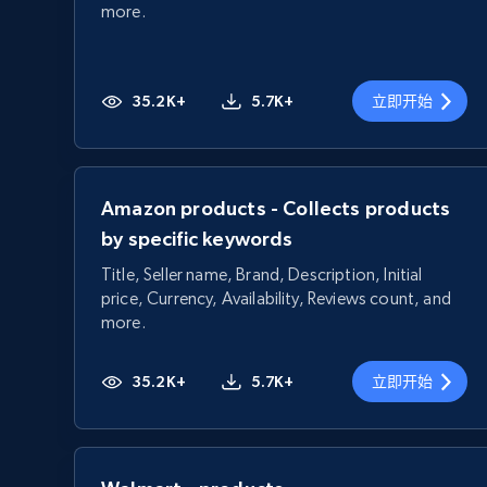
more.
35.2K+
5.7K+
立即开始
Amazon products - Collects products
by specific keywords
Title, Seller name, Brand, Description, Initial
price, Currency, Availability, Reviews count, and
more.
35.2K+
5.7K+
立即开始