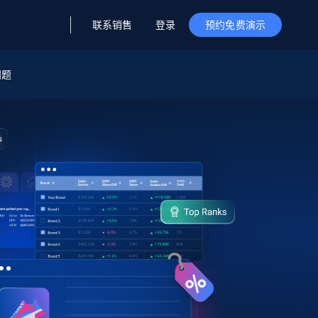
联系销售
登录
预约免费演示
问题
据与洞察
据及洞察
源
公司
初创企业计划
零售情报
零售
新
起价
$2000/月
解锁实时电商洞察与AI驱动的业务推荐
洞察
联盟推荐
演示智能体
企业级数据服务
托管式数据
起价
为企业级数据收集量身定制
$1500/月
采集
信任中心
集成
Deep Lookup
测试版
Bright SDK
在海量级网页数据上运行复杂
查询