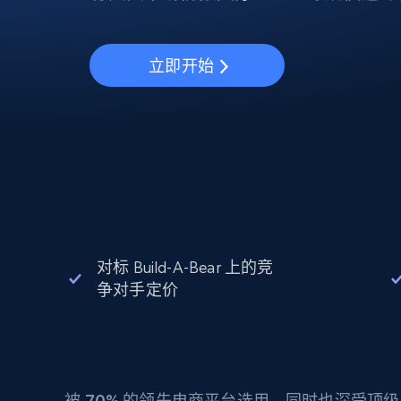
动态代理
起价
$5
$2.5/G
免费套餐
动态代理
5折
超40000万 万高速真人住宅代理
起价
ISP 代理
$1.3/IP
立即开始
数据中心代理
用于数据获取的高速代理
对标 Build-A-Bear 上的竞
争对手定价
被
70%
的领先电商平台选用，同时也深受顶级