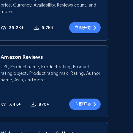
price, Currency, Availability, Reviews count, and
more.
35.2K+
5.7K+
立即开始
Amazon Reviews
URL, Product name, Product rating, Product
rating object, Product rating max, Rating, Author
name, Asin, and more.
7.4K+
870+
立即开始