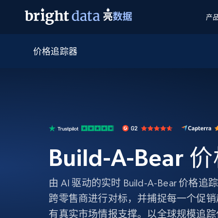
产
价格追踪器
网页数据抓取 API
多模态训练
网页数据抓取 API
工具
网页解锁 API
视频与媒体数据
网页解锁 API
起价
$1/ 每1 次
告别封锁和验证码
获得取之不尽的视频，图片及更多内
免费套餐
第三方工具集成
Discover API
视频信息流——为 VLA 准备就绪
免费
起价
爬虫 API
$1/1k请求
始终在线的代理实时网页发现
获取持续、定向的网页视频，用于训
浏览器扩展
器人策略
搜索引擎结果页 API
搜索引擎 API
起价
数据包
代理网络检查
按需获取多引擎搜索结果
$1/ 每1 次
免费套餐
为各行各业生成可直接用于LLM的数据
Build-A-Bea
Google
Bing
Duckduckgo
Yandex
起价
网站地图
爬虫浏览器 API
爬虫浏览器 API
$5/GB
键启动内置隐匿模式的远程浏览器
由 AI 驱动的实时 Build-A-Bear
代理基础设施
跨零售商进行对标，并捕捉每一个促销
代理服务
有真实市场情报支撑。以全球规模追踪