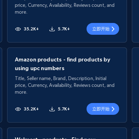
price, Currency, Availability, Reviews count, and
more.
35.2K+
5.7K+
立即开始
Amazon products - find products by
using upc numbers
Title, Seller name, Brand, Description, Initial
price, Currency, Availability, Reviews count, and
more.
35.2K+
5.7K+
立即开始