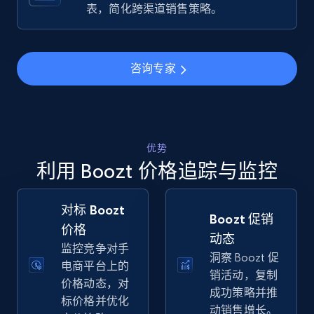
Specifications, Image urls, Top reviews, and
表，简化跨渠道销售策略。
more.
5.6K+
874+
立即开始
咨询专家
Walmart - products - Find new products by
using specific category URL
优势
利用 Boozt 价格追踪与监控
URL, Final price, Sku, Currency, Gtin,
Specifications, Image urls, Top reviews, and
more.
对标 Boozt
Boozt 促销
价格
5.6K+
874+
立即开始
动态
监控竞争对手
洞察 Boozt 促
电商平台上的
销活动，复制
价格动态，对
成功策略并推
标价格并优化
Walmart - products - Collects products by
动销售增长。