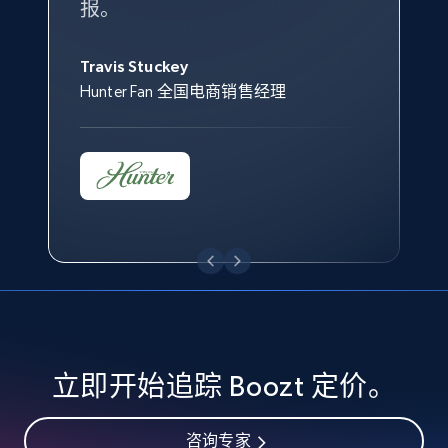
specified keywords
报。
Keter 的市场总监
Kingston Brass, Inc. 商品规划总监
URL, Product id, Title, Seller name, Seller rating,
Jonathan Lo
Seller reviews, Breadcrumbs, Root category, and
Travis Stuckey
Overstock 的客户战略与洞察总监
more.
Hunter Fan 全国电商销售经理
2.5K+
358+
立即开始
eBay - Collect products from shops on eBay
URL, Product id, Title, Seller name, Seller rating,
Seller reviews, Breadcrumbs, Root category, and
more.
2.5K+
358+
立即开始
立即开始追踪 Boozt 定价。
咨询专家