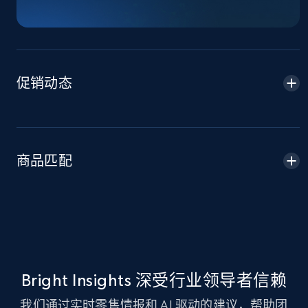
TikTok Shop - Collect TikTok shop products
by keywords search
URL, Title, Available, Description, Currency, Initial
price, Final price, Discount percent, and more.
促销动态
5.4K+
667+
立即开始
商品匹配
TikTok Shop - discover records by shop url
URL, Title, Available, Description, Currency, Initial
price, Final price, Discount percent, and more.
5.4K+
667+
立即开始
Bright Insights 深受行业领导者信赖
Amazon sellers info
我们通过实时零售情报和 AI 驱动的建议，帮助团