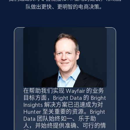
Seller id, URL, Seller name, Description, Detailed
队做出更快、更明智的电商决策。
info, Stars, Feedbacks, Return policy, and more.
2.5K+
378+
立即开始
eBay
URL, Product id, Title, Seller name, Seller rating,
Seller reviews, Breadcrumbs, Root category, and
more.
在帮助我们实现 Wayfair 的业务
Bright Insights 的数据极大地支
我们之所以选择 Bright
借助 Bright Data 的解决方案，
2.5K+
358+
立即开始
目标方面，Bright Data 的 Bright
持了我们公司的目标。每个产品
Insights，是因为它能够跟踪销
我们获得了对市场领域、产品、
Insights 解决方案已迅速成为对
类别的市场份额帮助我们以主要
售情况，并绘制对我们业务至关
竞争格局以及消费者行为趋势的
Hunter 至关重要的资源。Bright
竞争对手为基准，而供应商的销
重要的竞争产品类别图。
独特且全面的洞察。
Data 团队始终如一、乐于助
售情况则从战术上帮助我们的营
eBay - Gather data on products using
人，并始终提供准确、可行的情
销团队扩大产品种类。
Yael Fridman
Beverly Taylor