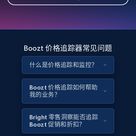
eBay - Collect records by category
URL, Product id, Title, Seller name, Seller rating,
Seller reviews, Breadcrumbs, Root category, and
more.
2.5K+
358+
立即开始
Boozt 价格追踪器常见问题
什么是价格追踪和监控？
Google Shopping
URL, Product id, Title, Product description,
Rating, Reviews count, Images, Variations, and
Boozt 价格追踪如何帮助
more.
我的业务？
2.4K+
199+
立即开始
Bright 零售洞察能否追踪
Boozt 促销和折扣？