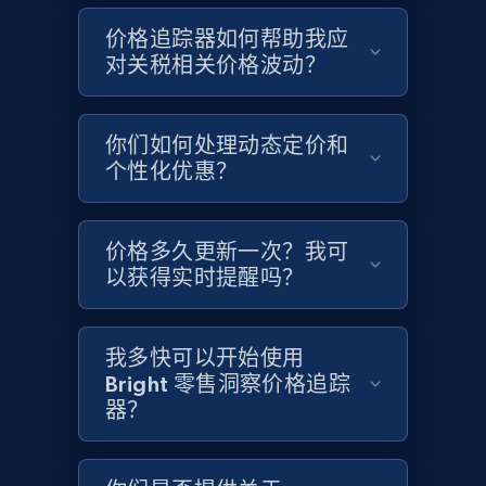
Google Shopping - collects products from
价格追踪器如何帮助我应
web using keywords
对关税相关价格波动？
URL, Product id, Title, Product description,
Rating, Reviews count, Images, Variations, and
more.
你们如何处理动态定价和
个性化优惠？
2.4K+
199+
立即开始
价格多久更新一次？我可
以获得实时提醒吗？
Amazon products global dataset
Title, Seller name, Brand, Description, Initial
price, Currency, Availability, Reviews count, and
我多快可以开始使用
more.
Bright 零售洞察价格追踪
器？
2.1K+
375+
立即开始