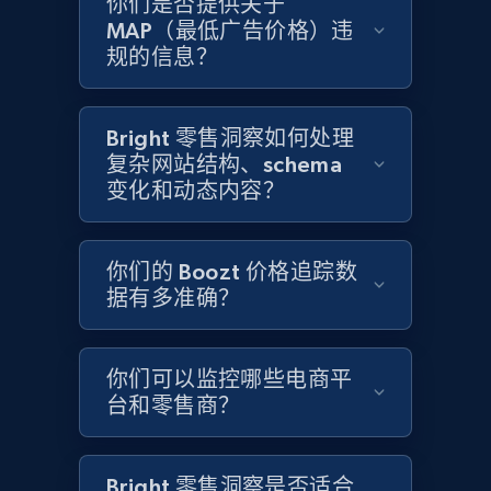
你们是否提供关于
MAP（最低广告价格）违
Amazon products global dataset - Collects
规的信息？
products by specific category URL
Title, Seller name, Brand, Description, Initial
price, Currency, Availability, Reviews count, and
Bright 零售洞察如何处理
more.
复杂网站结构、schema
变化和动态内容？
2.1K+
375+
立即开始
你们的 Boozt 价格追踪数
据有多准确？
Amazon products global dataset -
Collecting products by keyword search
你们可以监控哪些电商平
Title, Seller name, Brand, Description, Initial
台和零售商？
price, Currency, Availability, Reviews count, and
more.
Bright 零售洞察是否适合