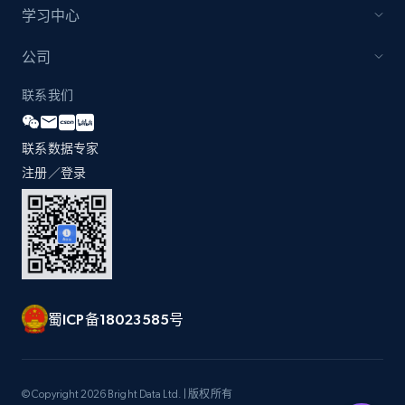
more.
学习中心
2.1K+
375+
立即开始
公司
联系我们
Amazon products global dataset - Collect
联系数据专家
products from Brands URLs
注册／登录
Title, Seller name, Brand, Description, Initial
price, Currency, Availability, Reviews count, and
more.
2.1K+
375+
立即开始
蜀ICP备18023585号
Home Depot US
URL, Domain, Country code, Model number,
© Copyright 2026 Bright Data Ltd. | 版权所有