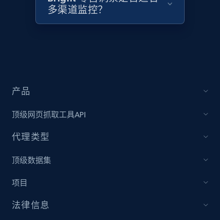
2.1K+
375+
立即开始
多渠道监控？
Amazon products global dataset - Collects
products by best sellers category URL
Title, Seller name, Brand, Description, Initial
price, Currency, Availability, Reviews count, and
产品
more.
顶级网页抓取工具API
2.1K+
375+
立即开始
代理类型
顶级数据集
Amazon products global dataset - Collect
项目
Amazon products by seller URL
Title, Seller name, Brand, Description, Initial
法律信息
price, Currency, Availability, Reviews count, and