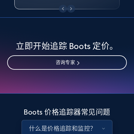
eBay - Collect records by category
URL, Product id, Title, Seller name, Seller rating,
Seller reviews, Breadcrumbs, Root category, and
more.
2.5K+
359+
立即开始
立即开始追踪 Boots 定价。
咨询专家
Google Shopping
URL, Product id, Title, Product description,
Rating, Reviews count, Images, Variations, and
more.
2.4K+
200+
立即开始
Boots 价格追踪器常见问题
什么是价格追踪和监控？