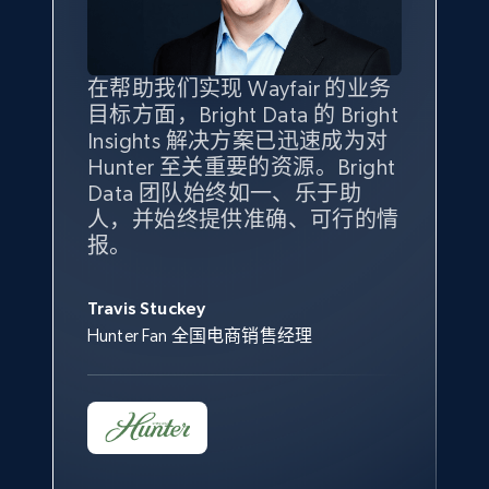
specified keywords
URL, Product id, Title, Seller name, Seller rating,
Seller reviews, Breadcrumbs, Root category, and
more.
在帮助我们实现 Wayfair 的业务
Bright Insights 的数据极大地支
我们之所以选择 Bright
借助 Bright Data 的解决方案，
目标方面，Bright Data 的 Bright
持了我们公司的目标。每个产品
Insights，是因为它能够跟踪销
我们获得了对市场领域、产品、
Insights 解决方案已迅速成为对
类别的市场份额帮助我们以主要
售情况，并绘制对我们业务至关
竞争格局以及消费者行为趋势的
2.5K+
359+
立即开始
Hunter 至关重要的资源。Bright
竞争对手为基准，而供应商的销
重要的竞争产品类别图。
独特且全面的洞察。
Data 团队始终如一、乐于助
售情况则从战术上帮助我们的营
人，并始终提供准确、可行的情
销团队扩大产品种类。
Yael Fridman
Beverly Taylor
报。
eBay - Collect products from shops on eBay
Keter 的市场总监
Kingston Brass, Inc. 商品规划总监
Jonathan Lo
URL, Product id, Title, Seller name, Seller rating,
Seller reviews, Breadcrumbs, Root category, and
Travis Stuckey
Overstock 的客户战略与洞察总监
more.
Hunter Fan 全国电商销售经理
2.5K+
359+
立即开始