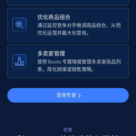
Specifications, Image urls, Top reviews, and
more.
优化商品组合
通过监控竞争对手微调商品组合，从而
5.6K+
876+
立即开始
优化运营并最大化营收。
多卖家管理
Walmart - products - Find new products by
使用 Boots 专属情报管理多卖家商品列
using specific category URL
表，简化跨渠道销售策略。
URL, Final price, Sku, Currency, Gtin,
Specifications, Image urls, Top reviews, and
more.
咨询专家
5.6K+
876+
立即开始
优势
Walmart - products - Collects products by