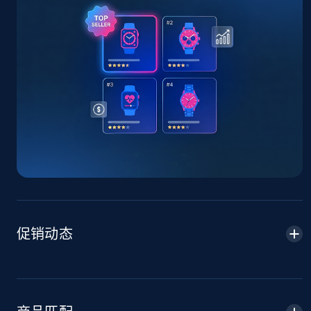
TikTok Shop - Collect TikTok shop products
by keywords search
URL, Title, Available, Description, Currency, Initial
price, Final price, Discount percent, and more.
5.4K+
668+
立即开始
TikTok Shop - discover records by shop url
URL, Title, Available, Description, Currency, Initial
price, Final price, Discount percent, and more.
促销动态
5.4K+
668+
立即开始
Amazon sellers info