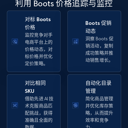
利用 Boots 价格追踪与监控
specific keywords
URL, Final price, Sku, Currency, Gtin,
Specifications, Image urls, Top reviews, and
对标 Boots
Boots 促销
more.
价格
动态
监控竞争对手
洞察 Boots 促
5.6K+
876+
立即开始
电商平台上的
销活动，复制
价格动态，对
成功策略并推
标价格并优化
动销售增长。
定价策略。
Walmart - products - Discover products by
using sku numbers
对比相同
自动化目录
URL, Final price, Sku, Currency, Gtin,
Specifications, Image urls, Top reviews, and
SKU
管理
more.
借助先进 AI 技
简化商品管理
术克服商品匹
并优化库存策
5.6K+
876+
立即开始
配挑战，获得
略，从而提升
准确且全面的
效率和竞争
数据。
力。