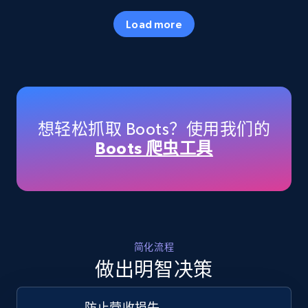
35.3K+
5.7K+
立即开始
Load more
Amazon products - Collects products by
specific keywords
Title, Seller name, Brand, Description, Initial
想轻松抓取 Boots？使用我们的
price, Currency, Availability, Reviews count, and
Boots 爬虫工具
more.
35.3K+
5.7K+
立即开始
简化流程
Amazon products - find products by using
做出明智决策
upc numbers
Title, Seller name, Brand, Description, Initial
防止营收损失