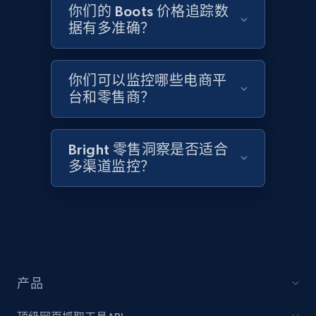
2.1K+
355+
立即开始
你们的 Boots 价格追踪数
据有多准确？
Home Depot US - Discover products by
你们可以监控哪些电商平
specified UPC
台和零售商？
URL, Domain, Country code, Model number,
Sku, Product id, Product name, Manufacturer,
and more.
Bright 零售洞察是否适合
多渠道监控？
2.1K+
355+
立即开始
Home Depot US - Discovery products by
specific category URL
产品
URL, Domain, Country code, Model number,
Sku, Product id, Product name, Manufacturer,