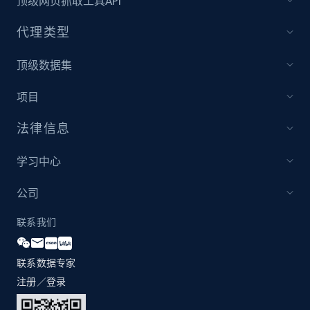
顶级网页抓取工具API
and more.
代理类型
2.1K+
355+
立即开始
顶级数据集
项目
Amazon products global dataset
法律信息
Title, Seller name, Brand, Description, Initial
price, Currency, Availability, Reviews count, and
more.
学习中心
公司
2.1K+
375+
立即开始
联系我们
联系数据专家
Amazon products global dataset - Collects
products by specific category URL
注册／登录
Title, Seller name, Brand, Description, Initial