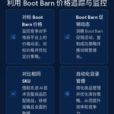
利用 Boot Barn 价格追踪与监控
specific keywords
URL, Final price, Sku, Currency, Gtin,
Specifications, Image urls, Top reviews, and
对标 Boot
Boot Barn 促
more.
Barn 价格
销动态
监控竞争对手
洞察 Boot Barn
5.6K+
877+
立即开始
电商平台上的
促销活动，复
价格动态，对
制成功策略并
标价格并优化
推动销售增
定价策略。
长。
Walmart - products - Discover products by
using sku numbers
对比相同
自动化目录
URL, Final price, Sku, Currency, Gtin,
Specifications, Image urls, Top reviews, and
SKU
管理
more.
借助先进 AI 技
简化商品管理
术克服商品匹
并优化库存策
5.6K+
877+
立即开始
配挑战，获得
略，从而提升
准确且全面的
效率和竞争
数据。
力。