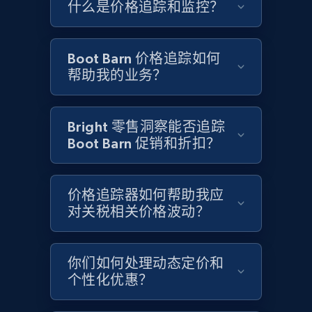
什么是价格追踪和监控？
Google Shopping - collects products from
web using keywords
URL, Product id, Title, Product description,
Boot Barn 价格追踪如何
Rating, Reviews count, Images, Variations, and
帮助我的业务？
more.
2.4K+
202+
立即开始
Bright 零售洞察能否追踪
Boot Barn 促销和折扣？
Home Depot US
价格追踪器如何帮助我应
URL, Domain, Country code, Model number,
对关税相关价格波动？
Sku, Product id, Product name, Manufacturer,
and more.
你们如何处理动态定价和
2.1K+
355+
立即开始
个性化优惠？