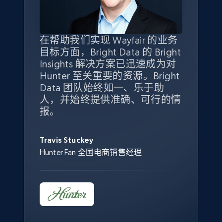
specified keywords
URL, Product id, Title, Seller name, Seller rating,
Seller reviews, Breadcrumbs, Root category, and
more.
在帮助我们实现 Wayfair 的业务
Bright Insights 的数据极大地支
我们之所以选择 Bright
借助 Bright Data 的解决方案，
目标方面，Bright Data 的 Bright
持了我们公司的目标。每个产品
Insights，是因为它能够跟踪销
我们获得了对市场领域、产品、
Insights 解决方案已迅速成为对
类别的市场份额帮助我们以主要
售情况，并绘制对我们业务至关
竞争格局以及消费者行为趋势的
2.5K+
359+
立即开始
Hunter 至关重要的资源。Bright
竞争对手为基准，而供应商的销
重要的竞争产品类别图。
独特且全面的洞察。
Data 团队始终如一、乐于助
售情况则从战术上帮助我们的营
人，并始终提供准确、可行的情
销团队扩大产品种类。
Yael Fridman
Beverly Taylor
报。
eBay - Collect products from shops on eBay
Keter 的市场总监
Kingston Brass, Inc. 商品规划总监
Jonathan Lo
URL, Product id, Title, Seller name, Seller rating,
Seller reviews, Breadcrumbs, Root category, and
Travis Stuckey
Overstock 的客户战略与洞察总监
more.
Hunter Fan 全国电商销售经理
2.5K+
359+
立即开始