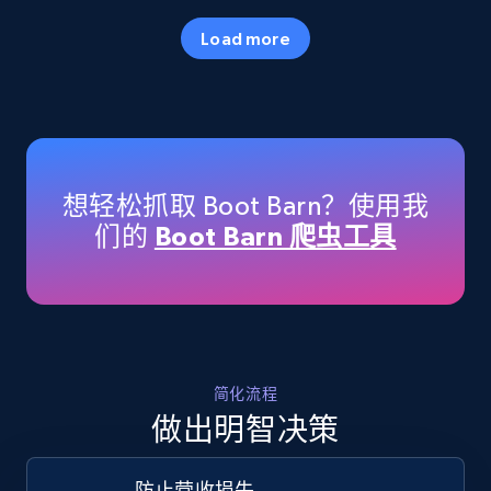
35.3K+
5.7K+
立即开始
Load more
Amazon products - Collects products by
specific keywords
Title, Seller name, Brand, Description, Initial
想轻松抓取 Boot Barn？使用我
price, Currency, Availability, Reviews count, and
们的
Boot Barn 爬虫工具
more.
35.3K+
5.7K+
立即开始
简化流程
Amazon products - find products by using
做出明智决策
upc numbers
Title, Seller name, Brand, Description, Initial
防止营收损失