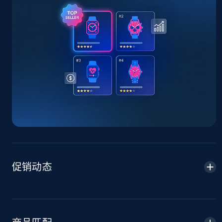
TikTok Shop - Collect TikTok shop products
by keywords search
URL, Title, Available, Description, Currency, Initial
price, Final price, Discount percent, and more.
5.4K+
668+
立即开始
TikTok Shop - discover records by shop url
URL, Title, Available, Description, Currency, Initial
price, Final price, Discount percent, and more.
促销动态
5.4K+
668+
立即开始
Amazon sellers info