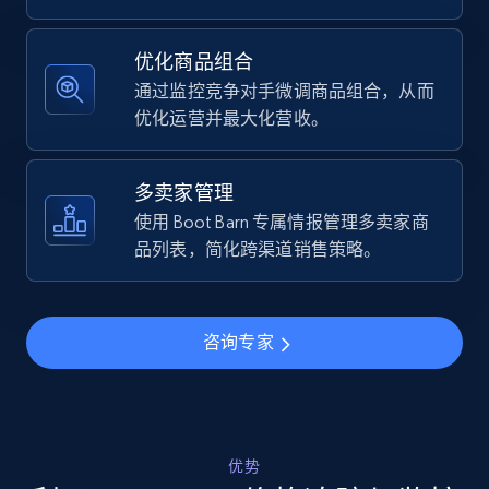
Specifications, Image urls, Top reviews, and
more.
优化商品组合
通过监控竞争对手微调商品组合，从而
5.6K+
877+
立即开始
优化运营并最大化营收。
多卖家管理
Walmart - products - Find new products by
使用 Boot Barn 专属情报管理多卖家商
using specific category URL
品列表，简化跨渠道销售策略。
URL, Final price, Sku, Currency, Gtin,
Specifications, Image urls, Top reviews, and
more.
咨询专家
5.6K+
877+
立即开始
优势
Walmart - products - Collects products by