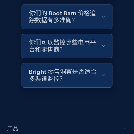
2.1K+
355+
立即开始
你们的 Boot Barn 价格追
踪数据有多准确？
Home Depot US - Discover products by
specified UPC
你们可以监控哪些电商平
URL, Domain, Country code, Model number,
台和零售商？
Sku, Product id, Product name, Manufacturer,
and more.
Bright 零售洞察是否适合
2.1K+
355+
立即开始
多渠道监控？
Home Depot US - Discovery products by
specific category URL
URL, Domain, Country code, Model number,
产品
Sku, Product id, Product name, Manufacturer,