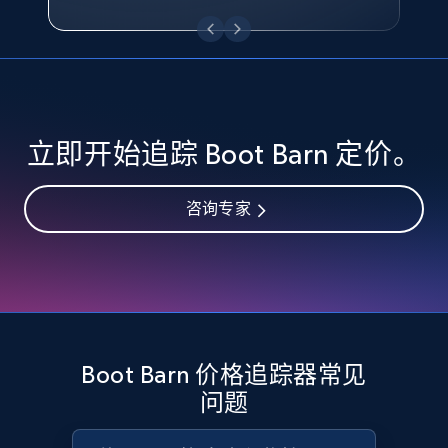
eBay - Collect records by category
URL, Product id, Title, Seller name, Seller rating,
Seller reviews, Breadcrumbs, Root category, and
more.
2.5K+
359+
立即开始
立即开始追踪 Boot Barn 定价。
咨询专家
Google Shopping
URL, Product id, Title, Product description,
Rating, Reviews count, Images, Variations, and
more.
2.4K+
202+
立即开始
Boot Barn 价格追踪器常见
问题