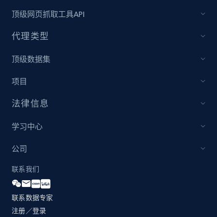
and more.
顶级网页抓取工具API
2.1K+
355+
立即开始
代理类型
顶级数据集
Amazon products global dataset
项目
Title, Seller name, Brand, Description, Initial
price, Currency, Availability, Reviews count, and
法律信息
more.
学习中心
2.1K+
375+
立即开始
公司
联系我们
Amazon products global dataset - Collects
products by specific category URL
联系数据专家
注册／登录
Title, Seller name, Brand, Description, Initial