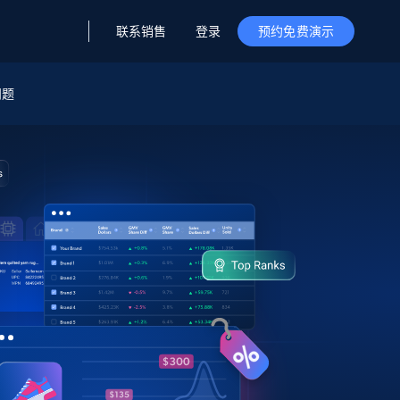
联系销售
登录
预约免费演示
问题
据与洞察
据及洞察
源
公司
初创企业计划
零售情报
零售
新
起价
$2000/月
解锁实时电商洞察与AI驱动的业务推荐
洞察
联盟推荐
演示智能体
企业级数据服务
托管式数据
起价
为企业级数据收集量身定制
$1500/月
采集
信任中心
集成
Deep Lookup
测试版
Bright SDK
在海量级网页数据上运行复杂
查询