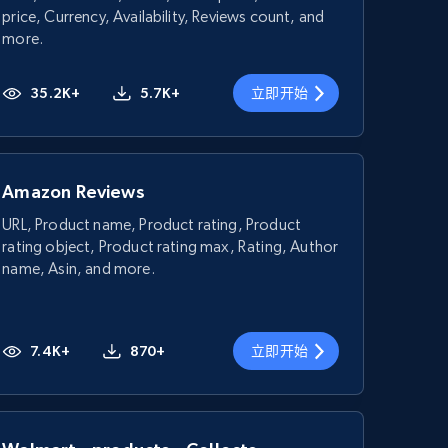
price, Currency, Availability, Reviews count, and
more.
35.2K+
5.7K+
立即开始
Amazon Reviews
URL, Product name, Product rating, Product
rating object, Product rating max, Rating, Author
name, Asin, and more.
7.4K+
870+
立即开始