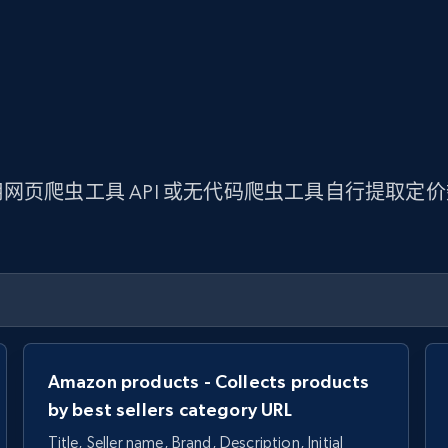
网页爬虫工具 API 或无代码爬虫工具自行提取定
Amazon products - Collects products
by best sellers category URL
Title, Seller name, Brand, Description, Initial