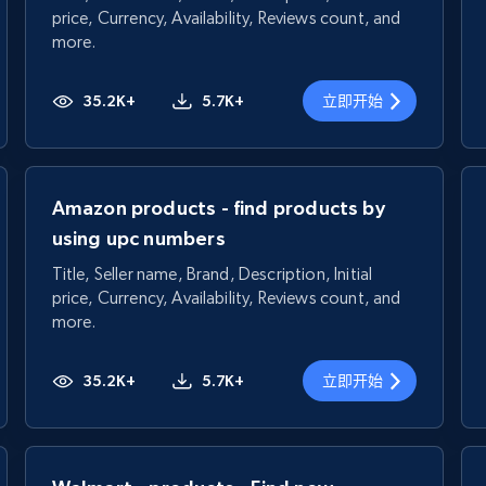
price, Currency, Availability, Reviews count, and
more.
35.2K+
5.7K+
立即开始
Amazon products - find products by
using upc numbers
Title, Seller name, Brand, Description, Initial
price, Currency, Availability, Reviews count, and
more.
35.2K+
5.7K+
立即开始