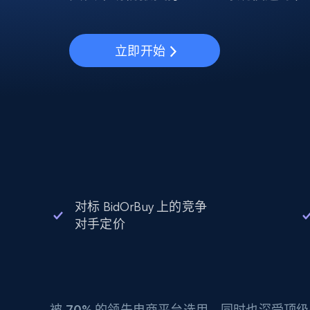
动态代理
起价
$5
$2.5/G
免费套餐
动态代理
5折
超40000万 万高速真人住宅代理
起价
ISP 代理
$1.3/IP
立即开始
数据中心代理
用于数据获取的高速代理
对标 BidOrBuy 上的竞争
对手定价
被
70%
的领先电商平台选用，同时也深受顶级