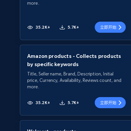
more.
35.2K+
5.7K+
立即开始
Amazon products - Collects products
by specific keywords
Title, Seller name, Brand, Description, Initial
price, Currency, Availability, Reviews count, and
more.
35.2K+
5.7K+
立即开始