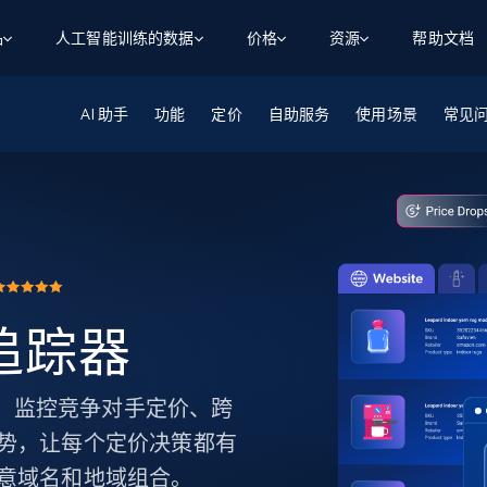
品
人工智能训练的数据
价格
资源
帮助文档
AI 助手
智能体 WEB 执行
数据源
数据源
功能
定价
自助服务
使用场景
常见
数
数
资
学习中心
搜索及提取
抓取APIs
抓取APIs
起价
$1
$0.75/1k 记录条
请求
容
让 AI 应用具备搜索与爬取整个网络的能力
从 600+ 个网站获取实时数据
免费套餐
博客
领英
电商
社交媒体
ChatGPT
智能体浏览器
爬虫工作室定价
起价
爬虫工作室
练人形机
让智能体浏览网站并自动执行任务
$1/1k请求
案例研究
免费套餐
将任何网站转化为数据管道
亮数据 MCP
免费
起价
数据集
数据集
网络研讨会
站式工具包，全面解锁网页
请求
$250/100K 记录条
集
来自 600+ 个域名的预收集数据
格追踪器
起价
领英
电商
社交媒体
房地产
代理位置
缓存速递
$0.2/1k HTML
缓存速递
实时网页数据，采集即交付
产品技术视频
追踪器。监控竞争对手定价、跨
势，让每个定价决策都有
意域名和地域组合。