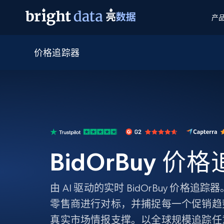
产
价格追踪器
网页数据抓取 API
多模态训练
网页数据抓取 API
工具
网页解锁 API
视频与媒体数据
网页解锁 API
起价
$1/ 每1 次
告别封锁和验证码
获得取之不尽的视频，图片及更多内
免费套餐
第三方工具集成
Discover API
视频信息流——为 VLA 准备就绪
免费
起价
爬虫 API
$1/1k请求
始终在线的代理实时网页发现
获取持续、定向的网页视频，用于训
浏览器扩展
器人策略
搜索引擎结果页 API
搜索引擎 API
起价
数据包
代理网络检查
按需获取多引擎搜索结果
$1/ 每1 次
免费套餐
为各行各业生成可直接用于LLM的数据
BidOrBuy 价
Google
Bing
Duckduckgo
Yandex
起价
网站地图
爬虫浏览器 API
爬虫浏览器 API
$5/GB
键启动内置隐匿模式的远程浏览器
由 AI 驱动的实时 BidOrBuy 价格
代理基础设施
零售商进行对标，并捕捉每一个促销趋
代理服务
真实市场情报支撑。以全球规模追踪任