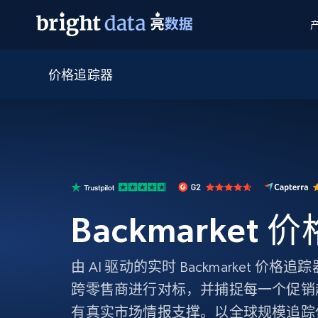
价格追踪器
网页数据抓取 API
多模态训练
网页数据抓取 API
工具
网页解锁 API
视频与媒体数据
网页解锁 API
起价
$1/ 每1 次
告别封锁和验证码
获得取之不尽的视频，图片及更多内
免费套餐
第三方工具集成
Discover API
视频信息流——为 VLA 准备就绪
免费
起价
爬虫 API
$1/1k请求
始终在线的代理实时网页发现
获取持续、定向的网页视频，用于训
浏览器扩展
器人策略
搜索引擎结果页 API
搜索引擎 API
起价
数据包
代理网络检查
按需获取多引擎搜索结果
$1/ 每1 次
免费套餐
为各行各业生成可直接用于LLM的数据
Backmarket
Google
Bing
Duckduckgo
Yandex
起价
网站地图
爬虫浏览器 API
爬虫浏览器 API
$5/GB
键启动内置隐匿模式的远程浏览器
由 AI 驱动的实时 Backmarket 
代理基础设施
跨零售商进行对标，并捕捉每一个促销
代理服务
有真实市场情报支撑。以全球规模追踪