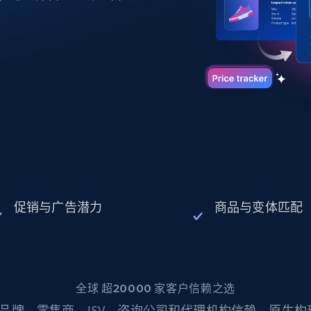
起价
数据中心代理
$0.9/IP
B
静态ISP代理
130万+ 超高速静态住宅代理
促销与广告潜力
商品与变体匹配
全球 超20000 家客户信赖之选
品牌、零售商、ISV、咨询公司和代理机构信赖。原生