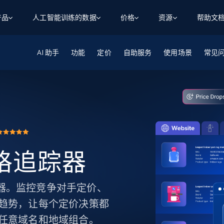
产品
人工智能训练的数据
价格
资源
帮助文
AI 助手
智能体 WEB 执行
数据源
数据源
功能
定价
自助服务
使用场景
常见
数
数
资
学习中心
搜索及提取
抓取APIs
抓取APIs
起价
$1
$0.75/1k 记录条
请求
容
让 AI 应用具备搜索与爬取整个网络的能力
从 600+ 个网站获取实时数据
免费套餐
博客
领英
电商
社交媒体
ChatGPT
智能体浏览器
爬虫工作室定价
起价
爬虫工作室
练人形机
让智能体浏览网站并自动执行任务
$1/1k请求
案例研究
免费套餐
将任何网站转化为数据管道
亮数据 MCP
免费
起价
数据集
数据集
网络研讨会
站式工具包，全面解锁网页
请求
$250/100K 记录条
集
来自 600+ 个域名的预收集数据
 价格追踪器
起价
领英
电商
社交媒体
房地产
代理位置
缓存速递
$0.2/1k HTML
缓存速递
实时网页数据，采集即交付
产品技术视频
价格追踪器。监控竞争对手定价、
趋势，让每个定价决策都
任意域名和地域组合。