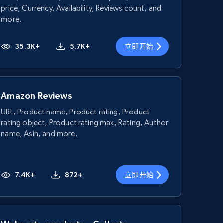
price, Currency, Availability, Reviews count, and
more.
35.3K+
5.7K+
立即开始
Amazon Reviews
URL, Product name, Product rating, Product
rating object, Product rating max, Rating, Author
name, Asin, and more.
7.4K+
872+
立即开始