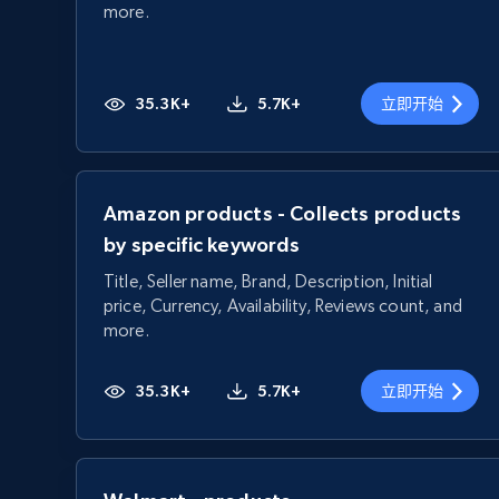
more.
35.3K+
5.7K+
立即开始
Amazon products - Collects products
by specific keywords
Title, Seller name, Brand, Description, Initial
price, Currency, Availability, Reviews count, and
more.
35.3K+
5.7K+
立即开始