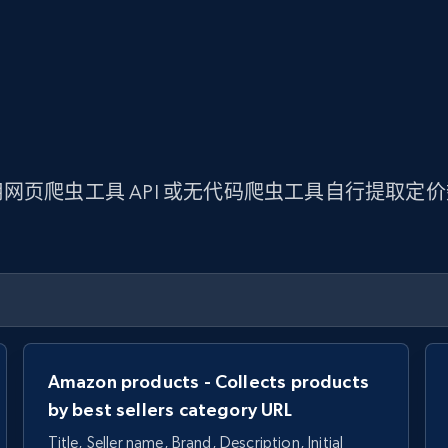
网页爬虫工具 API 或无代码爬虫工具自行提取定
Amazon products - Collects products
by best sellers category URL
Title, Seller name, Brand, Description, Initial