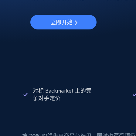
动态代理
起价
$5
$2.5/G
免费套餐
动态代理
5折
超40000万 万高速真人住宅代理
起价
ISP 代理
$1.3/IP
立即开始
数据中心代理
用于数据获取的高速代理
对标 Backmarket 上的竞
争对手定价
被
70%
的领先电商平台选用，同时也深受顶级