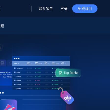
联系销售
登录
档
免费试用
问题
据与洞察
据及洞察
源
公司
初创企业计划
零售情报
零售
新
起价
$2000/月
解锁实时电商洞察与AI驱动的业务推荐
洞察
联盟推荐
演示智能体
企业级数据服务
托管式数据
起价
为企业级数据收集量身定制
$1500/月
采集
信任中心
集成
Deep Lookup
测试版
Bright SDK
在海量级网页数据上运行复杂
查询