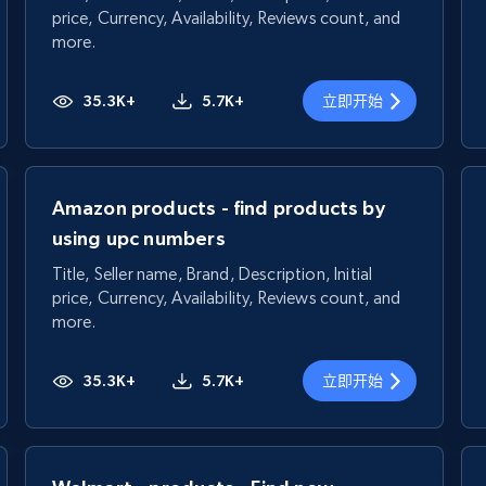
price, Currency, Availability, Reviews count, and
more.
35.3K+
5.7K+
立即开始
Amazon products - find products by
using upc numbers
Title, Seller name, Brand, Description, Initial
price, Currency, Availability, Reviews count, and
more.
35.3K+
5.7K+
立即开始