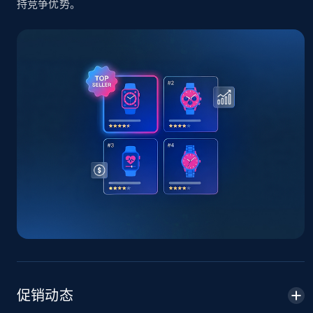
持竞争优势。
TikTok Shop - Collect TikTok shop products
by keywords search
URL, Title, Available, Description, Currency, Initial
price, Final price, Discount percent, and more.
5.4K+
667+
立即开始
TikTok Shop - discover records by shop url
URL, Title, Available, Description, Currency, Initial
price, Final price, Discount percent, and more.
5.4K+
667+
立即开始
促销动态