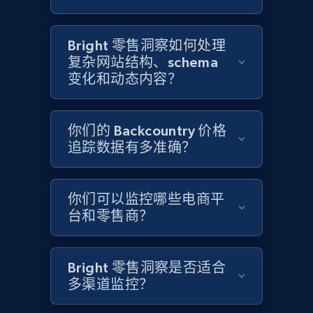
2.1K+
375+
立即开始
Bright 零售洞察如何处理
复杂网站结构、schema
变化和动态内容？
Amazon products global dataset - Collects
products by best sellers category URL
Title, Seller name, Brand, Description, Initial
你们的 Backcountry 价格
price, Currency, Availability, Reviews count, and
追踪数据有多准确？
more.
2.1K+
375+
立即开始
你们可以监控哪些电商平
台和零售商？
Amazon products global dataset - Collect
Bright 零售洞察是否适合
Amazon products by seller URL
多渠道监控？
Title, Seller name, Brand, Description, Initial