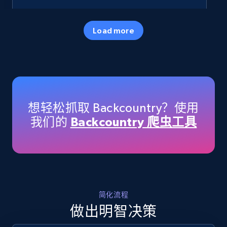
35.2K+
5.7K+
立即开始
Load more
Amazon products - Collects products by
specific keywords
Title, Seller name, Brand, Description, Initial
想轻松抓取 Backcountry？使用
price, Currency, Availability, Reviews count, and
我们的
Backcountry 爬虫工具
more.
35.2K+
5.7K+
立即开始
简化流程
Amazon products - find products by using
做出明智决策
upc numbers