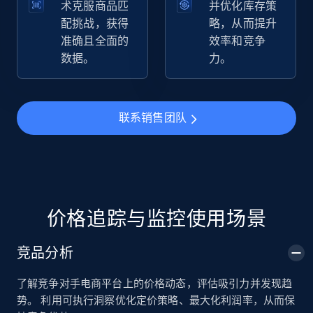
术克服商品匹
并优化库存策
配挑战，获得
略，从而提升
准确且全面的
效率和竞争
TikTok Shop
数据。
力。
URL, Title, Available, Description, Currency, Initial
price, Final price, Discount percent, and more.
联系销售团队
5.4K+
667+
立即开始
TikTok Shop - category
URL, Title, Available, Description, Currency, Initial
价格追踪与监控使用场景
price, Final price, Discount percent, and more.
竞品分析
5.4K+
667+
立即开始
了解竞争对手电商平台上的价格动态，评估吸引力并发现趋
势。 利用可执行洞察优化定价策略、最大化利润率，从而保