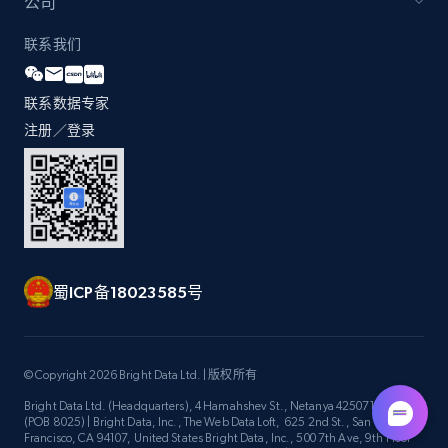
公司
URL, Domain, Country code, Model number,
Sku, Product id, Product name, Manufacturer,
联系我们
and more.
联系数据专家
2.1K+
352+
立即开始
注册／登录
Home Depot US - Gather data on products
using specified keywords
URL, Domain, Country code, Model number,
Sku, Product id, Product name, Manufacturer,
蜀ICP备18023585号
and more.
2.1K+
352+
立即开始
© Copyright 2026 Bright Data Ltd. | 版权所有
Bright Data Ltd. (Headquarters), 4 Hamahshev St., Netanya 4250714, Israel
(POB 8025) | Bright Data, Inc., The Web Data Loft, 625 2nd St., San
Francisco, CA 94107, United States Bright Data, Inc., 500 7th Ave, 9th Floor