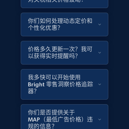
Amazon products global dataset - Collects
你们如何处理动态定价和
products by specific category URL
个性化优惠？
Title, Seller name, Brand, Description, Initial
price, Currency, Availability, Reviews count, and
more.
价格多久更新一次？我可
以获得实时提醒吗？
2.1K+
375+
立即开始
我多快可以开始使用
Bright 零售洞察价格追踪
器？
Amazon products global dataset -
Collecting products by keyword search
Title, Seller name, Brand, Description, Initial
你们是否提供关于
price, Currency, Availability, Reviews count, and
MAP（最低广告价格）违
more.
规的信息？