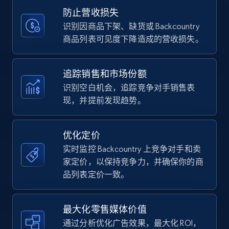
Title, Seller name, Brand, Description, Initial
防止营收损失
price, Currency, Availability, Reviews count, and
more.
识别因商品下架、缺货或 Backcountry
商品列表可见度下降造成的营收损失。
35.2K+
5.7K+
立即开始
追踪销售和市场份额
识别空白机会，追踪竞争对手销售表
现，并提前发现趋势。
Amazon Reviews
URL, Product name, Product rating, Product
rating object, Product rating max, Rating,
优化定价
Author name, Asin, and more.
实时监控 Backcountry 上竞争对手和卖
家定价，以保持竞争力，并确保你的商
7.4K+
870+
立即开始
品列表定价一致。
最大化零售媒体价值
Walmart - products
通过分析优化广告效果，最大化 ROI，