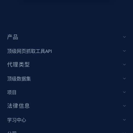
price, Currency, Availability, Reviews count, and
more.
2.1K+
375+
立即开始
产品
顶级网页抓取工具API
Amazon products global dataset - Collect
products from Brands URLs
代理类型
Title, Seller name, Brand, Description, Initial
price, Currency, Availability, Reviews count, and
顶级数据集
more.
项目
2.1K+
375+
立即开始
法律信息
学习中心
Home Depot US