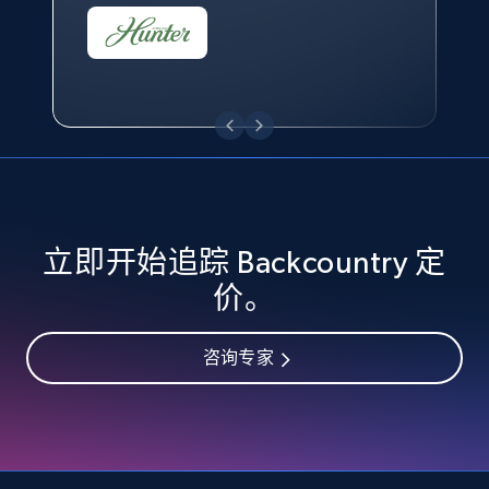
eBay - Collect records by category
URL, Product id, Title, Seller name, Seller rating,
Seller reviews, Breadcrumbs, Root category, and
more.
2.5K+
358+
立即开始
立即开始追踪 Backcountry 定
Google Shopping
价。
URL, Product id, Title, Product description,
Rating, Reviews count, Images, Variations, and
咨询专家
more.
2.4K+
199+
立即开始