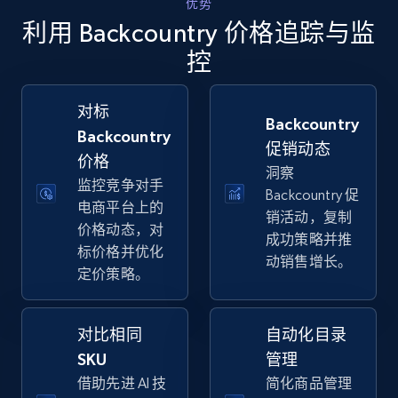
优势
Walmart - products - Collects products by
利用 Backcountry 价格追踪与监
specific keywords
控
URL, Final price, Sku, Currency, Gtin,
Specifications, Image urls, Top reviews, and
more.
对标
Backcountry
Backcountry
促销动态
5.6K+
874+
立即开始
价格
洞察
监控竞争对手
Backcountry 促
电商平台上的
销活动，复制
价格动态，对
Walmart - products - Discover products by
成功策略并推
标价格并优化
using sku numbers
动销售增长。
定价策略。
URL, Final price, Sku, Currency, Gtin,
Specifications, Image urls, Top reviews, and
more.
对比相同
自动化目录
SKU
管理
5.6K+
874+
立即开始
借助先进 AI 技
简化商品管理