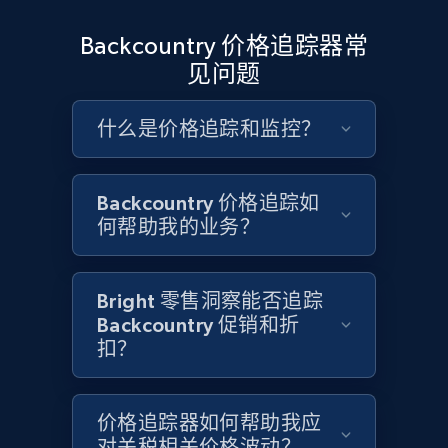
Google Shopping - collects products from
Backcountry 价格追踪器常
web using keywords
见问题
URL, Product id, Title, Product description,
Rating, Reviews count, Images, Variations, and
什么是价格追踪和监控？
more.
2.4K+
199+
立即开始
Backcountry 价格追踪如
何帮助我的业务？
Amazon products global dataset
Bright 零售洞察能否追踪
Title, Seller name, Brand, Description, Initial
Backcountry 促销和折
price, Currency, Availability, Reviews count, and
扣？
more.
2.1K+
375+
立即开始
价格追踪器如何帮助我应
对关税相关价格波动？