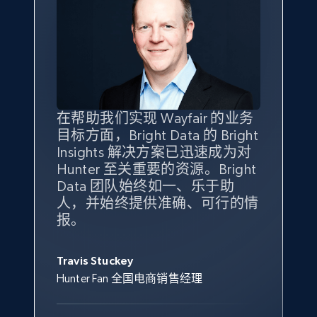
eBay - Gather data on products using
specified keywords
URL, Product id, Title, Seller name, Seller rating,
Seller reviews, Breadcrumbs, Root category, and
more.
2.5K+
358+
立即开始
在帮助我们实现 Wayfair 的业务
Bright Insights 的数据极大地支
我们之所以选择 Bright
借助 Bright Data 的解决方案，
目标方面，Bright Data 的 Bright
持了我们公司的目标。每个产品
Insights，是因为它能够跟踪销
我们获得了对市场领域、产品、
Insights 解决方案已迅速成为对
类别的市场份额帮助我们以主要
售情况，并绘制对我们业务至关
竞争格局以及消费者行为趋势的
Hunter 至关重要的资源。Bright
竞争对手为基准，而供应商的销
重要的竞争产品类别图。
独特且全面的洞察。
eBay - Collect products from shops on eBay
Data 团队始终如一、乐于助
售情况则从战术上帮助我们的营
URL, Product id, Title, Seller name, Seller rating,
人，并始终提供准确、可行的情
销团队扩大产品种类。
Yael Fridman
Beverly Taylor
Seller reviews, Breadcrumbs, Root category, and
报。
Keter 的市场总监
Kingston Brass, Inc. 商品规划总监
more.
Jonathan Lo
Travis Stuckey
Overstock 的客户战略与洞察总监
2.5K+
358+
立即开始
Hunter Fan 全国电商销售经理