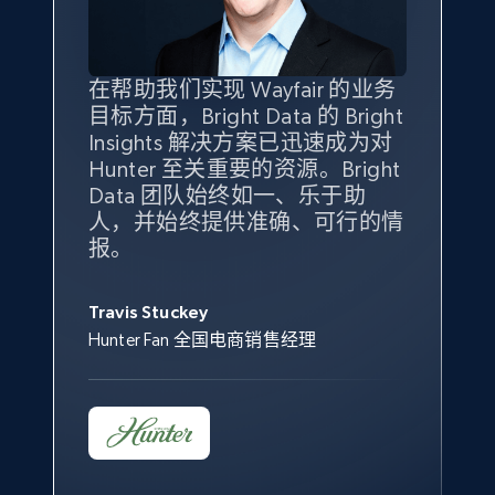
specified keywords
URL, Product id, Title, Seller name, Seller rating,
Seller reviews, Breadcrumbs, Root category, and
more.
在帮助我们实现 Wayfair 的业务
Bright Insights 的数据极大地支
我们之所以选择 Bright
借助 Bright Data 的解决方案，
目标方面，Bright Data 的 Bright
持了我们公司的目标。每个产品
Insights，是因为它能够跟踪销
我们获得了对市场领域、产品、
Insights 解决方案已迅速成为对
类别的市场份额帮助我们以主要
售情况，并绘制对我们业务至关
竞争格局以及消费者行为趋势的
2.5K+
359+
立即开始
Hunter 至关重要的资源。Bright
竞争对手为基准，而供应商的销
重要的竞争产品类别图。
独特且全面的洞察。
Data 团队始终如一、乐于助
售情况则从战术上帮助我们的营
人，并始终提供准确、可行的情
销团队扩大产品种类。
Yael Fridman
Beverly Taylor
报。
eBay - Collect products from shops on eBay
Keter 的市场总监
Kingston Brass, Inc. 商品规划总监
Jonathan Lo
URL, Product id, Title, Seller name, Seller rating,
Seller reviews, Breadcrumbs, Root category, and
Travis Stuckey
Overstock 的客户战略与洞察总监
more.
Hunter Fan 全国电商销售经理
2.5K+
359+
立即开始