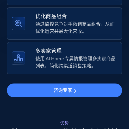
Specifications, Image urls, Top reviews, and
more.
优化商品组合
通过监控竞争对手微调商品组合，从而
5.6K+
876+
立即开始
优化运营并最大化营收。
多卖家管理
Walmart - products - Find new products by
使用 At Home 专属情报管理多卖家商品
using specific category URL
列表，简化跨渠道销售策略。
URL, Final price, Sku, Currency, Gtin,
Specifications, Image urls, Top reviews, and
more.
咨询专家
5.6K+
876+
立即开始
优势
Walmart - products - Collects products by