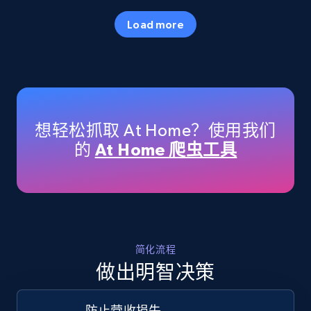
35.3K+
5.7K+
立即开始
Load more
Amazon products - Collects products by
specific keywords
Title, Seller name, Brand, Description, Initial
想轻松抓取 At Home？使用我们
price, Currency, Availability, Reviews count, and
的
At Home 爬虫工具
more.
35.3K+
5.7K+
立即开始
简化流程
Amazon products - find products by using
做出明智决策
upc numbers
Title, Seller name, Brand, Description, Initial
防止营收损失