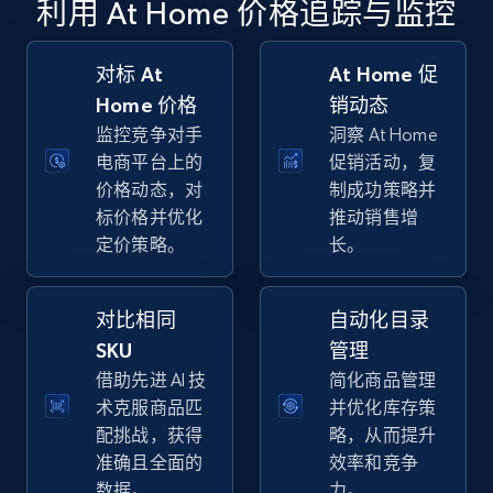
利用 At Home 价格追踪与监控
specific keywords
URL, Final price, Sku, Currency, Gtin,
Specifications, Image urls, Top reviews, and
对标 At
At Home 促
more.
Home 价格
销动态
监控竞争对手
洞察 At Home
5.6K+
876+
立即开始
电商平台上的
促销活动，复
价格动态，对
制成功策略并
标价格并优化
推动销售增
定价策略。
长。
Walmart - products - Discover products by
using sku numbers
对比相同
自动化目录
URL, Final price, Sku, Currency, Gtin,
Specifications, Image urls, Top reviews, and
SKU
管理
more.
借助先进 AI 技
简化商品管理
术克服商品匹
并优化库存策
5.6K+
876+
立即开始
配挑战，获得
略，从而提升
准确且全面的
效率和竞争
数据。
力。