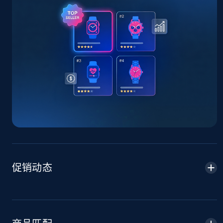
TikTok Shop - Collect TikTok shop products
by keywords search
URL, Title, Available, Description, Currency, Initial
price, Final price, Discount percent, and more.
5.4K+
668+
立即开始
TikTok Shop - discover records by shop url
URL, Title, Available, Description, Currency, Initial
price, Final price, Discount percent, and more.
促销动态
5.4K+
668+
立即开始
Amazon sellers info