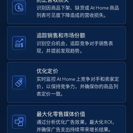
price, Currency, Availability, Reviews count, and
more.
识别因商品下架、缺货或 At Home 商品
列表可见度下降造成的营收损失。
35.3K+
5.7K+
立即开始
追踪销售和市场份额
识别空白机会，追踪竞争对手销售表
现，并提前发现趋势。
Amazon Reviews
URL, Product name, Product rating, Product
rating object, Product rating max, Rating,
优化定价
Author name, Asin, and more.
实时监控 At Home 上竞争对手和卖家定
价，以保持竞争力，并确保你的商品列
7.4K+
871+
立即开始
表定价一致。
最大化零售媒体价值
Walmart - products
通过分析优化广告效果，最大化 ROI，
URL, Final price, Sku, Currency, Gtin,
并确保广告支出持续带来增长结果。