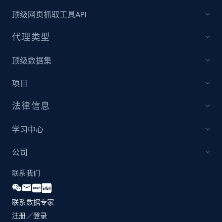
and more.
顶级网页抓取工具API
2.1K+
355+
立即开始
代理类型
顶级数据集
Amazon products global dataset
项目
Title, Seller name, Brand, Description, Initial
price, Currency, Availability, Reviews count, and
法律信息
more.
学习中心
2.1K+
375+
立即开始
公司
联系我们
Amazon products global dataset - Collects
products by specific category URL
联系数据专家
注册／登录
Title, Seller name, Brand, Description, Initial