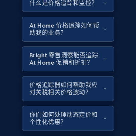
什么是价格追踪和监控？
Google Shopping - collects products from
web using keywords
URL, Product id, Title, Product description,
At Home 价格追踪如何帮
Rating, Reviews count, Images, Variations, and
助我的业务？
more.
2.4K+
200+
立即开始
Bright 零售洞察能否追踪
At Home 促销和折扣？
Home Depot US
价格追踪器如何帮助我应
URL, Domain, Country code, Model number,
对关税相关价格波动？
Sku, Product id, Product name, Manufacturer,
and more.
你们如何处理动态定价和
2.1K+
355+
立即开始
个性化优惠？