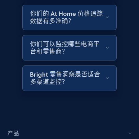
2.1K+
355+
立即开始
你们的 At Home 价格追踪
数据有多准确？
Home Depot US - Discover products by
specified UPC
你们可以监控哪些电商平
URL, Domain, Country code, Model number,
台和零售商？
Sku, Product id, Product name, Manufacturer,
and more.
Bright 零售洞察是否适合
2.1K+
355+
立即开始
多渠道监控？
Home Depot US - Discovery products by
specific category URL
URL, Domain, Country code, Model number,
产品
Sku, Product id, Product name, Manufacturer,