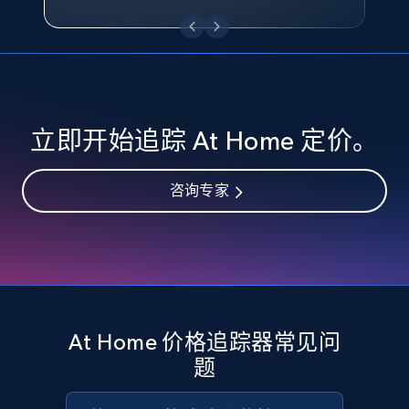
eBay - Collect records by category
URL, Product id, Title, Seller name, Seller rating,
Seller reviews, Breadcrumbs, Root category, and
more.
2.5K+
359+
立即开始
立即开始追踪 At Home 定价。
咨询专家
Google Shopping
URL, Product id, Title, Product description,
Rating, Reviews count, Images, Variations, and
more.
2.4K+
200+
立即开始
At Home 价格追踪器常见问
题