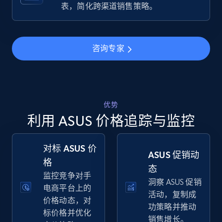
Specifications, Image urls, Top reviews, and
表，简化跨渠道销售策略。
more.
5.6K+
876+
立即开始
咨询专家
Walmart - products - Find new products by
using specific category URL
优势
利用 ASUS 价格追踪与监控
URL, Final price, Sku, Currency, Gtin,
Specifications, Image urls, Top reviews, and
more.
对标 ASUS 价
ASUS 促销动
格
5.6K+
876+
立即开始
态
监控竞争对手
洞察 ASUS 促销
电商平台上的
活动，复制成
价格动态，对
功策略并推动
标价格并优化
Walmart - products - Collects products by
销售增长。