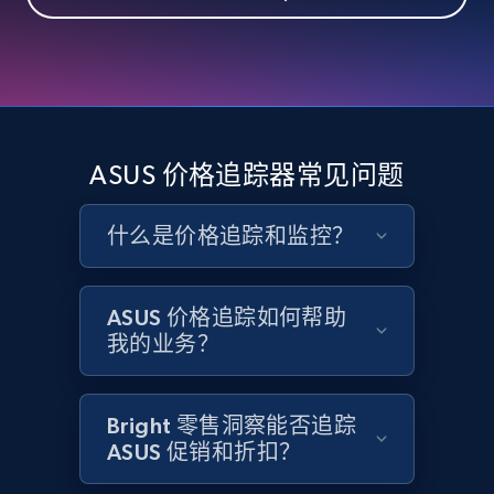
eBay - Collect records by category
URL, Product id, Title, Seller name, Seller rating,
Seller reviews, Breadcrumbs, Root category, and
more.
2.5K+
359+
立即开始
ASUS 价格追踪器常见问题
什么是价格追踪和监控？
Google Shopping
URL, Product id, Title, Product description,
Rating, Reviews count, Images, Variations, and
ASUS 价格追踪如何帮助
more.
我的业务？
2.4K+
200+
立即开始
Bright 零售洞察能否追踪
ASUS 促销和折扣？