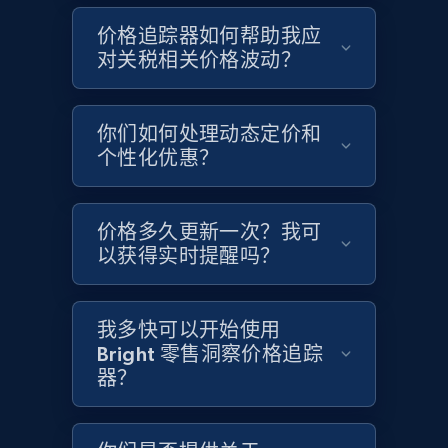
Google Shopping - collects products from
价格追踪器如何帮助我应
web using keywords
对关税相关价格波动？
URL, Product id, Title, Product description,
Rating, Reviews count, Images, Variations, and
more.
你们如何处理动态定价和
个性化优惠？
2.4K+
200+
立即开始
价格多久更新一次？我可
以获得实时提醒吗？
Home Depot US
URL, Domain, Country code, Model number,
Sku, Product id, Product name, Manufacturer,
我多快可以开始使用
and more.
Bright 零售洞察价格追踪
器？
2.1K+
355+
立即开始