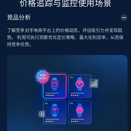
价格追踪与监控使用场景
TikTok Shop
竞品分析
URL, Title, Available, Description, Currency, Initial
price, Final price, Discount percent, and more.
了解竞争对手电商平台上的价格动态，评估吸引力并发现趋
势。 利用可执行洞察优化定价策略、最大化利润率，从而保
5.4K+
668+
立即开始
持竞争优势。
TikTok Shop - category
URL, Title, Available, Description, Currency, Initial
price, Final price, Discount percent, and more.
5.4K+
668+
立即开始