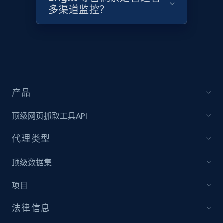
2.1K+
355+
立即开始
多渠道监控？
Home Depot US - Discover products by
specified UPC
URL, Domain, Country code, Model number,
Sku, Product id, Product name, Manufacturer,
产品
and more.
顶级网页抓取工具API
2.1K+
355+
立即开始
代理类型
顶级数据集
Home Depot US - Discovery products by
项目
specific category URL
URL, Domain, Country code, Model number,
法律信息
Sku, Product id, Product name, Manufacturer,