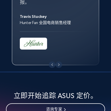
specified keywords
报。
Keter 的市场总监
Kingston Brass, Inc. 商品规划总监
URL, Product id, Title, Seller name, Seller rating,
Jonathan Lo
Seller reviews, Breadcrumbs, Root category, and
Travis Stuckey
Overstock 的客户战略与洞察总监
more.
Hunter Fan 全国电商销售经理
2.5K+
359+
立即开始
eBay - Collect products from shops on eBay
URL, Product id, Title, Seller name, Seller rating,
Seller reviews, Breadcrumbs, Root category, and
more.
2.5K+
359+
立即开始
立即开始追踪 ASUS 定价。
咨询专家