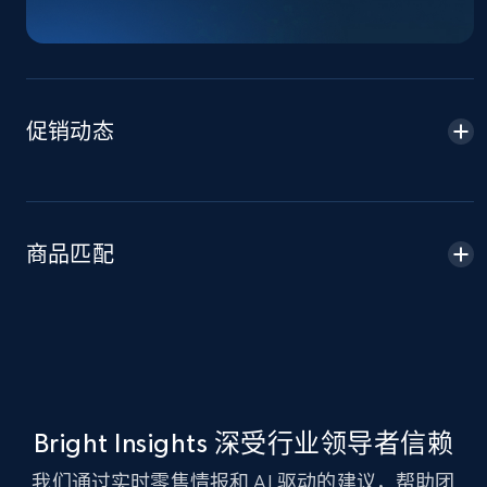
TikTok Shop - Collect TikTok shop products
by keywords search
URL, Title, Available, Description, Currency, Initial
price, Final price, Discount percent, and more.
促销动态
5.4K+
668+
立即开始
商品匹配
TikTok Shop - discover records by shop url
URL, Title, Available, Description, Currency, Initial
price, Final price, Discount percent, and more.
5.4K+
668+
立即开始
Bright Insights 深受行业领导者信赖
Amazon sellers info
我们通过实时零售情报和 AI 驱动的建议，帮助团