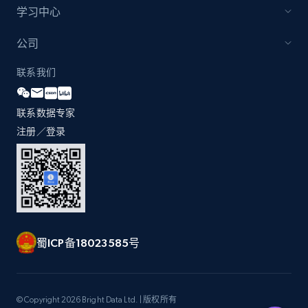
and more.
学习中心
2.1K+
355+
立即开始
公司
联系我们
Amazon products global dataset
联系数据专家
Title, Seller name, Brand, Description, Initial
注册／登录
price, Currency, Availability, Reviews count, and
more.
2.1K+
375+
立即开始
蜀ICP备18023585号
Amazon products global dataset - Collects
products by specific category URL
Title, Seller name, Brand, Description, Initial
© Copyright 2026 Bright Data Ltd. | 版权所有