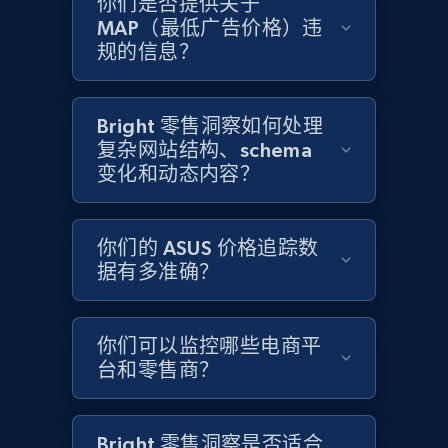
你们是否提供关于
MAP（最低广告价格）违
Home Depot US - Gather data on products
规的信息？
using specified keywords
URL, Domain, Country code, Model number,
Sku, Product id, Product name, Manufacturer,
Bright 零售洞察如何处理
and more.
复杂网站结构、schema
变化和动态内容？
2.1K+
355+
立即开始
你们的 ASUS 价格追踪数
据有多准确？
Home Depot US - Discover products by
specified URL
你们可以监控哪些电商平
URL, Domain, Country code, Model number,
台和零售商？
Sku, Product id, Product name, Manufacturer,
and more.
Bright 零售洞察是否适合