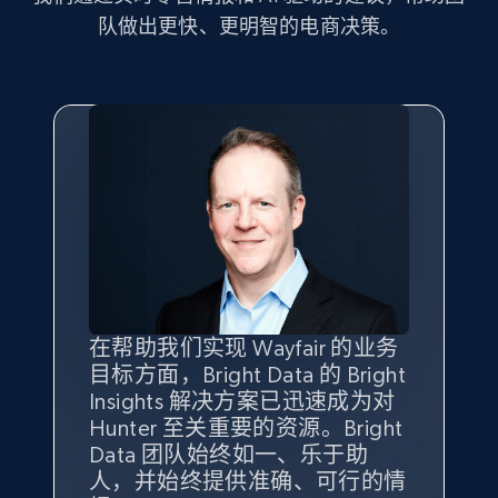
Seller id, URL, Seller name, Description, Detailed
队做出更快、更明智的电商决策。
info, Stars, Feedbacks, Return policy, and more.
2.5K+
378+
立即开始
eBay
URL, Product id, Title, Seller name, Seller rating,
Seller reviews, Breadcrumbs, Root category, and
more.
在帮助我们实现 Wayfair 的业务
Bright Insights 的数据极大地支
我们之所以选择 Bright
借助 Bright Data 的解决方案，
2.5K+
359+
立即开始
目标方面，Bright Data 的 Bright
持了我们公司的目标。每个产品
Insights，是因为它能够跟踪销
我们获得了对市场领域、产品、
Insights 解决方案已迅速成为对
类别的市场份额帮助我们以主要
售情况，并绘制对我们业务至关
竞争格局以及消费者行为趋势的
Hunter 至关重要的资源。Bright
竞争对手为基准，而供应商的销
重要的竞争产品类别图。
独特且全面的洞察。
Data 团队始终如一、乐于助
售情况则从战术上帮助我们的营
eBay - Gather data on products using
人，并始终提供准确、可行的情
销团队扩大产品种类。
Yael Fridman
Beverly Taylor