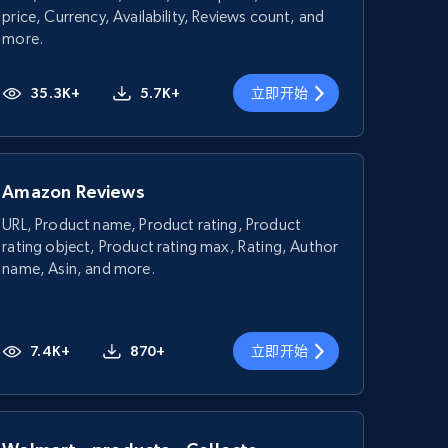
price, Currency, Availability, Reviews count, and
more.
35.3K+
5.7K+
立即开始
Amazon Reviews
URL, Product name, Product rating, Product
rating object, Product rating max, Rating, Author
name, Asin, and more.
7.4K+
870+
立即开始