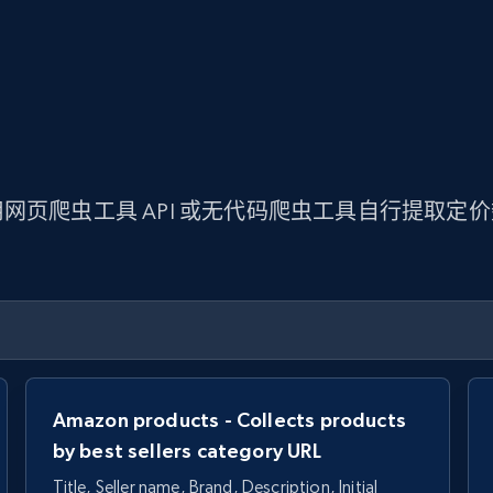
网页爬虫工具 API 或无代码爬虫工具自行提取定
Amazon products - Collects products
by best sellers category URL
Title, Seller name, Brand, Description, Initial