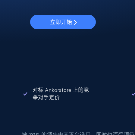
动态代理
起价
$5
$2.5/G
免费套餐
动态代理
5折
超40000万 万高速真人住宅代理
起价
ISP 代理
$1.3/IP
立即开始
数据中心代理
用于数据获取的高速代理
对标 Ankorstore 上的竞
争对手定价
被
70%
的领先电商平台选用，同时也深受顶级