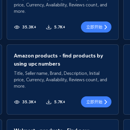
price, Currency, Availability, Reviews count, and
more.
35.3K+
5.7K+
立即开始
Amazon products - find products by
using upc numbers
Title, Seller name, Brand, Description, Initial
price, Currency, Availability, Reviews count, and
more.
35.3K+
5.7K+
立即开始