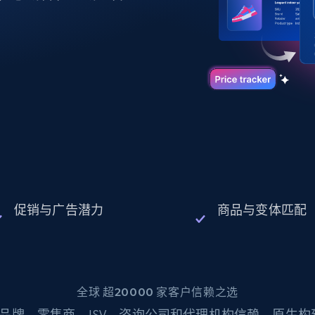
起价
数据中心代理
$0.9/IP
B
静态ISP代理
130万+ 超高速静态住宅代理
促销与广告潜力
商品与变体匹配
全球 超20000 家客户信赖之选
品牌、零售商、ISV、咨询公司和代理机构信赖。原生