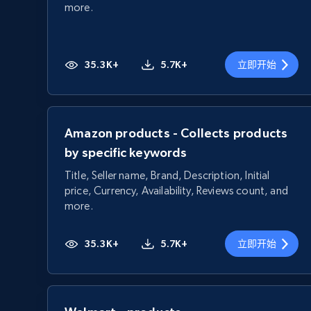
more.
35.3K+
5.7K+
立即开始
Amazon products - Collects products
by specific keywords
Title, Seller name, Brand, Description, Initial
price, Currency, Availability, Reviews count, and
more.
35.3K+
5.7K+
立即开始