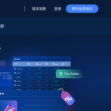
联系销售
登录
预约免费演示
问题
据与洞察
据及洞察
源
公司
初创企业计划
零售情报
零售
新
起价
$2000/月
解锁实时电商洞察与AI驱动的业务推荐
洞察
联盟推荐
演示智能体
企业级数据服务
托管式数据
起价
为企业级数据收集量身定制
$1500/月
采集
信任中心
集成
Deep Lookup
测试版
Bright SDK
在海量级网页数据上运行复杂
查询