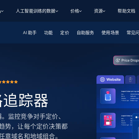
品
人工智能训练的数据
价格
资源
帮助文档
AI 助手
智能体 WEB 执行
数据源
数据源
功能
定价
自助服务
使用场景
常见
数
数
资
学习中心
搜索及提取
抓取APIs
抓取APIs
起价
$1
$0.75/1k 记录条
请求
容
让 AI 应用具备搜索与爬取整个网络的能力
从 600+ 个网站获取实时数据
免费套餐
博客
领英
电商
社交媒体
ChatGPT
智能体浏览器
爬虫工作室定价
起价
爬虫工作室
练人形机
让智能体浏览网站并自动执行任务
$1/1k请求
案例研究
免费套餐
将任何网站转化为数据管道
亮数据 MCP
免费
起价
数据集
数据集
网络研讨会
站式工具包，全面解锁网页
请求
$250/100K 记录条
集
来自 600+ 个域名的预收集数据
价格追踪器
起价
领英
电商
社交媒体
房地产
代理位置
缓存速递
$0.2/1k HTML
缓存速递
实时网页数据，采集即交付
产品技术视频
格追踪器。监控竞争对手定价、
趋势，让每个定价决策都
任意域名和地域组合。