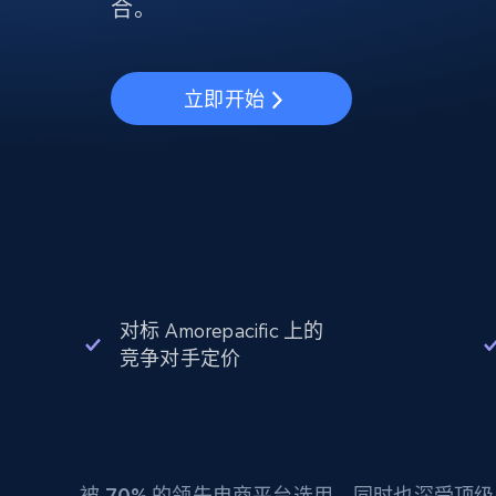
动态代理
起价
合。
$5
$2.5/G
免费套餐
动态代理
5折
超40000万 万高速真人住宅代理
起价
ISP 代理
$1.3/IP
数据中心代理
立即开始
用于数据获取的高速代理
对标 Amorepacific 上的
竞争对手定价
被
70%
的领先电商平台选用，同时也深受顶级