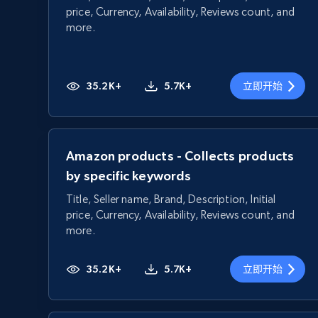
price, Currency, Availability, Reviews count, and
more.
35.2K+
5.7K+
立即开始
Amazon products - Collects products
by specific keywords
Title, Seller name, Brand, Description, Initial
price, Currency, Availability, Reviews count, and
more.
35.2K+
5.7K+
立即开始