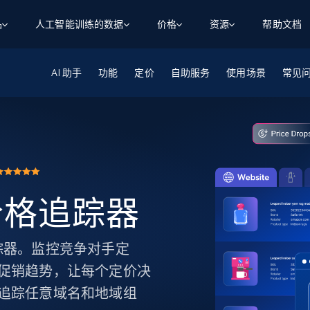
品
人工智能训练的数据
价格
资源
帮助文档
AI 助手
智能体 WEB 执行
数据源
数据源
功能
定价
自助服务
使用场景
常见
数
数
资
学习中心
搜索及提取
抓取APIs
抓取APIs
起价
$1
$0.75/1k 记录条
请求
容
让 AI 应用具备搜索与爬取整个网络的能力
从 600+ 个网站获取实时数据
免费套餐
博客
领英
电商
社交媒体
ChatGPT
智能体浏览器
爬虫工作室定价
起价
爬虫工作室
练人形机
让智能体浏览网站并自动执行任务
$1/1k请求
案例研究
免费套餐
将任何网站转化为数据管道
亮数据 MCP
免费
起价
数据集
数据集
网络研讨会
站式工具包，全面解锁网页
请求
$250/100K 记录条
c 价格追踪器
集
来自 600+ 个域名的预收集数据
起价
领英
电商
社交媒体
房地产
代理位置
缓存速递
$0.2/1k HTML
缓存速递
价格追踪器。监控竞争对手定
实时网页数据，采集即交付
产品技术视频
促销趋势，让每个定价决
追踪任意域名和地域组