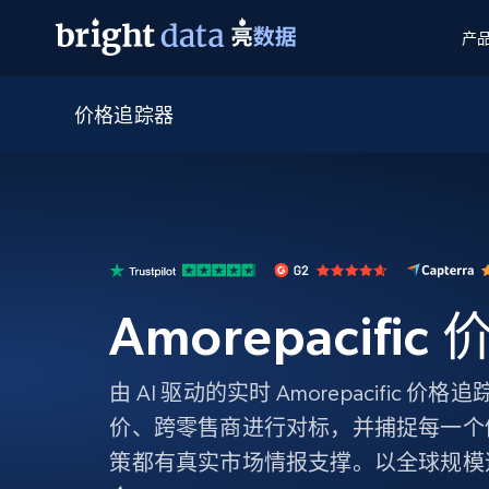
产
价格追踪器
网页数据抓取 API
多模态训练
网页数据抓取 API
工具
网页解锁 API
视频与媒体数据
网页解锁 API
起价
$1/ 每1 次
告别封锁和验证码
获得取之不尽的视频，图片及更多内
免费套餐
第三方工具集成
Discover API
视频信息流——为 VLA 准备就绪
免费
起价
爬虫 API
$1/1k请求
始终在线的代理实时网页发现
获取持续、定向的网页视频，用于训
浏览器扩展
器人策略
搜索引擎结果页 API
搜索引擎 API
起价
数据包
代理网络检查
按需获取多引擎搜索结果
$1/ 每1 次
免费套餐
Amorepacifi
为各行各业生成可直接用于LLM的数据
Google
Bing
Duckduckgo
Yandex
起价
网站地图
爬虫浏览器 API
爬虫浏览器 API
$5/GB
键启动内置隐匿模式的远程浏览器
由 AI 驱动的实时 Amorepacific 
价、跨零售商进行对标，并捕捉每一个
代理基础设施
策都有真实市场情报支撑。以全球规模
代理服务