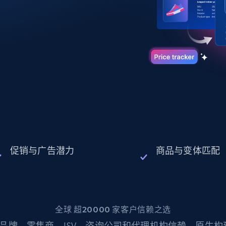
起价
数据中心代理
$0.9/IP
B
静态ISP代理
130万+ 超高速静态住宅代理
促销与广告潜力
商品与变体匹配
全球 超20000 家客户信赖之选
品牌、零售商、ISV、咨询公司和代理机构信赖。原生