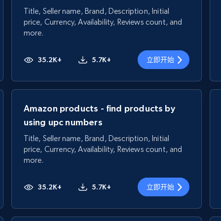
Title, Seller name, Brand, Description, Initial
price, Currency, Availability, Reviews count, and
more.
35.2K+
5.7K+
立即开始
Amazon products - find products by
using upc numbers
Title, Seller name, Brand, Description, Initial
price, Currency, Availability, Reviews count, and
more.
35.2K+
5.7K+
立即开始