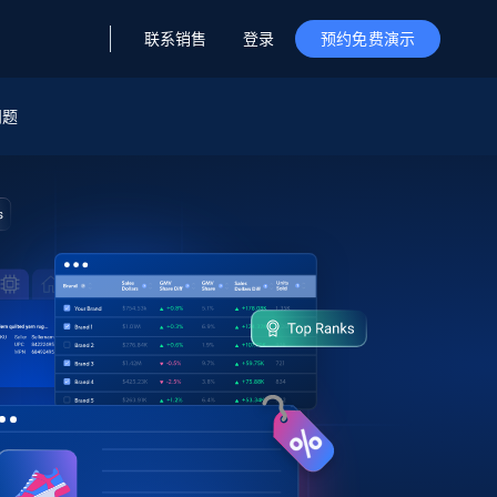
联系销售
登录
预约免费演示
问题
据与洞察
据及洞察
源
公司
初创企业计划
零售情报
零售
新
起价
$2000/月
解锁实时电商洞察与AI驱动的业务推荐
洞察
联盟推荐
演示智能体
企业级数据服务
托管式数据
起价
为企业级数据收集量身定制
$1500/月
采集
信任中心
集成
Deep Lookup
测试版
Bright SDK
在海量级网页数据上运行复杂
查询