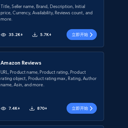
Title, Seller name, Brand, Description, Initial
price, Currency, Availability, Reviews count, and
more.
35.2K+
5.7K+
立即开始
Amazon Reviews
URL, Product name, Product rating, Product
rating object, Product rating max, Rating, Author
name, Asin, and more.
7.4K+
870+
立即开始