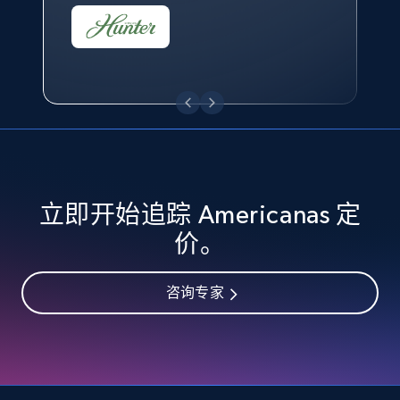
eBay - Collect records by category
URL, Product id, Title, Seller name, Seller rating,
Seller reviews, Breadcrumbs, Root category, and
more.
2.5K+
359+
立即开始
立即开始追踪 Americanas 定
Google Shopping
价。
URL, Product id, Title, Product description,
Rating, Reviews count, Images, Variations, and
咨询专家
more.
2.4K+
200+
立即开始