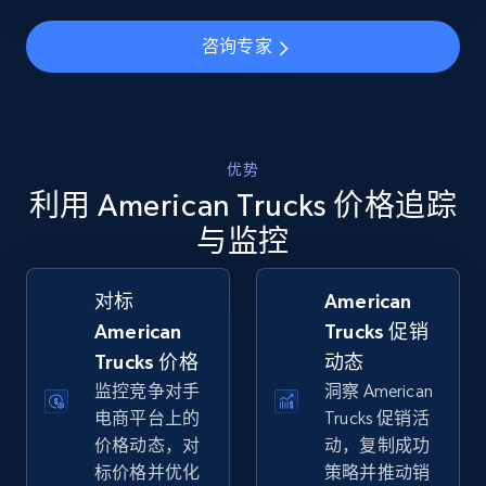
5.6K+
875+
立即开始
咨询专家
Walmart - products - Collects products by
specific keywords
优势
URL, Final price, Sku, Currency, Gtin,
利用 American Trucks 价格追踪
Specifications, Image urls, Top reviews, and
more.
与监控
5.6K+
875+
立即开始
对标
American
American
Trucks 促销
Trucks 价格
动态
监控竞争对手
洞察 American
Walmart - products - Discover products by
电商平台上的
Trucks 促销活
using sku numbers
价格动态，对
动，复制成功
URL, Final price, Sku, Currency, Gtin,
标价格并优化
策略并推动销
Specifications, Image urls, Top reviews, and