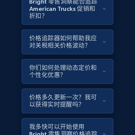
Bright 零售洞察能否追踪
more.
American Trucks 促销和
折扣？
2.1K+
375+
立即开始
价格追踪器如何帮助我应
对关税相关价格波动？
Amazon products global dataset - Collects
products by specific category URL
Title, Seller name, Brand, Description, Initial
你们如何处理动态定价和
price, Currency, Availability, Reviews count, and
个性化优惠？
more.
价格多久更新一次？我可
2.1K+
375+
立即开始
以获得实时提醒吗？
Amazon products global dataset -
我多快可以开始使用
Bright 零售洞察价格追踪
Collecting products by keyword search