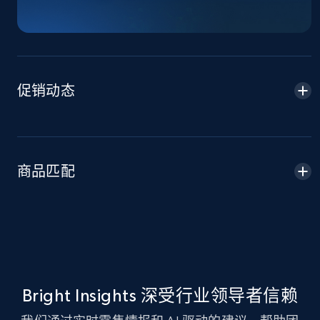
5.4K+
667+
立即开始
Amazon sellers info
促销动态
Seller id, URL, Seller name, Description, Detailed
info, Stars, Feedbacks, Return policy, and more.
2.5K+
378+
立即开始
商品匹配
eBay
URL, Product id, Title, Seller name, Seller rating,
Seller reviews, Breadcrumbs, Root category, and
more.
Bright Insights 深受行业领导者信赖