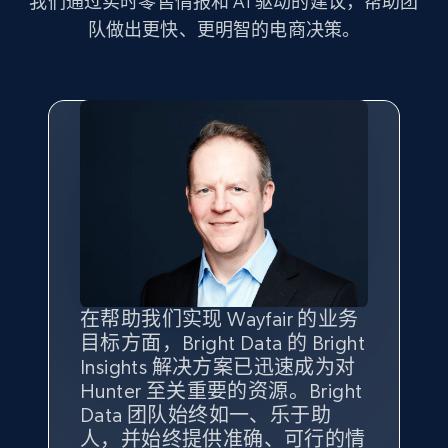
我们通过实时零售情报和 AI 驱动的建议，帮助团
2.5K+
359+
立即开始
队做出更快、更明智的电商决策。
eBay - Gather data on products using
specified keywords
URL, Product id, Title, Seller name, Seller rating,
Seller reviews, Breadcrumbs, Root category, and
more.
2.5K+
359+
立即开始
在帮助我们实现 Wayfair 的业务
Bright Insights 的数据极大地支
我们之所以选择 Bright
借助 Bright Data 的解决方案，
目标方面，Bright Data 的 Bright
持了我们公司的目标。每个产品
Insights，是因为它能够跟踪销
我们获得了对市场领域、产品、
eBay - Collect products from shops on eBay
Insights 解决方案已迅速成为对
类别的市场份额帮助我们以主要
售情况，并绘制对我们业务至关
竞争格局以及消费者行为趋势的
URL, Product id, Title, Seller name, Seller rating,
Hunter 至关重要的资源。Bright
竞争对手为基准，而供应商的销
重要的竞争产品类别图。
独特且全面的洞察。
Seller reviews, Breadcrumbs, Root category, and
Data 团队始终如一、乐于助
售情况则从战术上帮助我们的营
more.
人，并始终提供准确、可行的情
销团队扩大产品种类。
Yael Fridman
Beverly Taylor