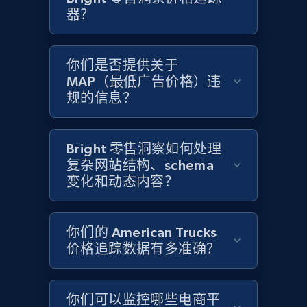
器？
Title, Seller name, Brand, Description, Initial
price, Currency, Availability, Reviews count, and
more.
你们是否提供关于
MAP（最低广告价格）违
2.1K+
375+
立即开始
规的信息？
Bright 零售洞察如何处理
Amazon products global dataset - Collects
复杂网站结构、schema
products by best sellers category URL
变化和动态内容？
Title, Seller name, Brand, Description, Initial
price, Currency, Availability, Reviews count, and
more.
你们的 American Trucks
价格追踪数据有多准确？
2.1K+
375+
立即开始
你们可以监控哪些电商平