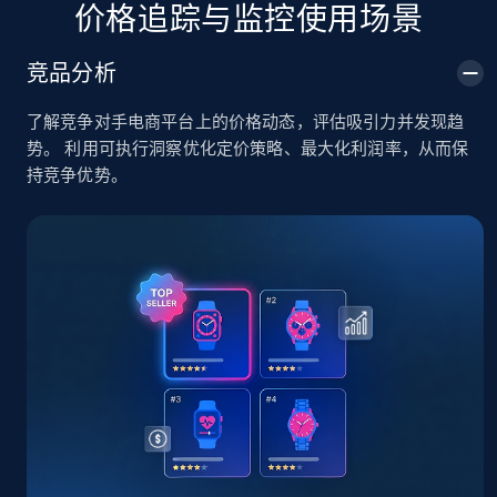
价格追踪与监控使用场景
5.4K+
667+
立即开始
竞品分析
了解竞争对手电商平台上的价格动态，评估吸引力并发现趋
TikTok Shop - Collect TikTok shop products
势。 利用可执行洞察优化定价策略、最大化利润率，从而保
by keywords search
持竞争优势。
URL, Title, Available, Description, Currency, Initial
price, Final price, Discount percent, and more.
5.4K+
667+
立即开始
TikTok Shop - discover records by shop url
URL, Title, Available, Description, Currency, Initial
price, Final price, Discount percent, and more.