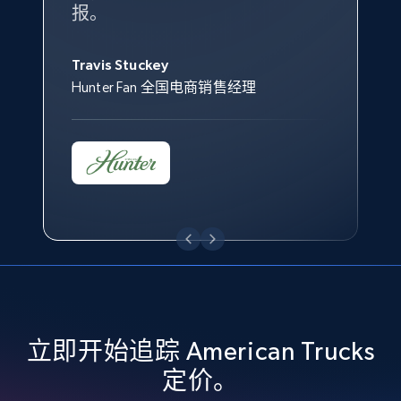
报。
Keter 的市场总监
Kingston Brass, Inc. 商品规划总监
2.5K+
359+
立即开始
Jonathan Lo
Travis Stuckey
Overstock 的客户战略与洞察总监
Hunter Fan 全国电商销售经理
eBay - Collect records by category
URL, Product id, Title, Seller name, Seller rating,
Seller reviews, Breadcrumbs, Root category, and
more.
2.5K+
359+
立即开始
Google Shopping
立即开始追踪 American Trucks
URL, Product id, Title, Product description,
Rating, Reviews count, Images, Variations, and
定价。
more.