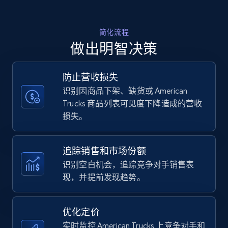
Amazon products - find products by using
简化流程
upc numbers
做出明智决策
Title, Seller name, Brand, Description, Initial
price, Currency, Availability, Reviews count, and
more.
防止营收损失
识别因商品下架、缺货或 American
Trucks 商品列表可见度下降造成的营收
35.2K+
5.7K+
立即开始
损失。
追踪销售和市场份额
Amazon Reviews
识别空白机会，追踪竞争对手销售表
URL, Product name, Product rating, Product
现，并提前发现趋势。
rating object, Product rating max, Rating,
Author name, Asin, and more.
优化定价
7.4K+
870+
立即开始
实时监控 American Trucks 上竞争对手和