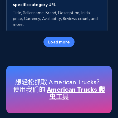
specific category URL
Title, Seller name, Brand, Description, Initial
price, Currency, Availability, Reviews count, and
more.
35.2K+
5.7K+
立即开始
Load more
Amazon products - Collects products by
specific keywords
Title, Seller name, Brand, Description, Initial
想轻松抓取 American Trucks？
price, Currency, Availability, Reviews count, and
使用我们的
American Trucks 爬
more.
虫工具
35.2K+
5.7K+
立即开始