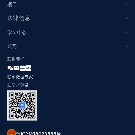
项目
法律信息
Home Depot US
学习中心
URL, Domain, Country code, Model number,
Sku, Product id, Product name, Manufacturer,
公司
and more.
联系我们
2.1K+
353+
立即开始
联系数据专家
注册／登录
Home Depot US - Gather data on products
using specified keywords
URL, Domain, Country code, Model number,
Sku, Product id, Product name, Manufacturer,
and more.
蜀ICP备18023585号