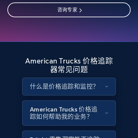
咨询专家
2.4K+
199+
立即开始
Google Shopping - collects products from
web using keywords
URL, Product id, Title, Product description,
American Trucks 价格追踪
Rating, Reviews count, Images, Variations, and
器常见问题
more.
什么是价格追踪和监控？
2.4K+
199+
立即开始
American Trucks 价格追
踪如何帮助我的业务？
Amazon products global dataset
Title, Seller name, Brand, Description, Initial
price, Currency, Availability, Reviews count, and