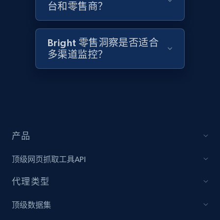
台和零售商？
Amazon products global dataset - Collect
Amazon products by seller URL
Title, Seller name, Brand, Description, Initial
Bright 零售洞察是否适合
price, Currency, Availability, Reviews count, and
多渠道监控？
more.
2.1K+
375+
立即开始
产品
Amazon products global dataset - Collect
products from Brands URLs
顶级网页抓取工具API
Title, Seller name, Brand, Description, Initial
price, Currency, Availability, Reviews count, and
代理类型
more.
顶级数据集
2.1K+
375+
立即开始