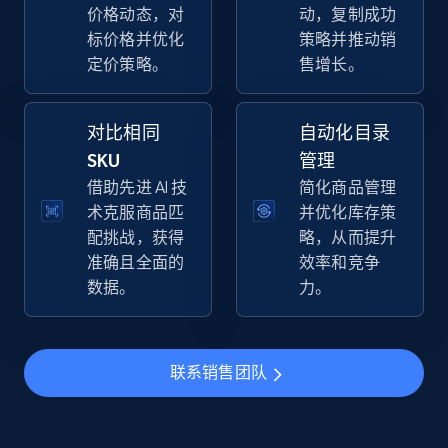
Walmart - products - Collects products by
价格动态，对
动，复制成功
specific keywords
标价格并优化
策略并推动销
定价策略。
售增长。
URL, Final price, Sku, Currency, Gtin,
Specifications, Image urls, Top reviews, and
more.
对比相同
自动化目录
SKU
管理
5.6K+
874+
立即开始
借助先进 AI 技
简化商品管理
术克服商品匹
并优化库存策
配挑战，获得
略，从而提升
准确且全面的
效率和竞争
Walmart - products - Discover products by
数据。
力。
using sku numbers
URL, Final price, Sku, Currency, Gtin,
Specifications, Image urls, Top reviews, and
more.
联系销售团队
5.6K+
874+
立即开始