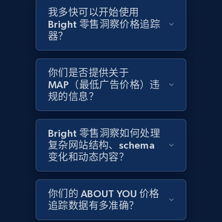
我多快可以开始使用
Bright 零售洞察价格追踪
Amazon products global dataset - Collects
器？
products by specific category URL
Title, Seller name, Brand, Description, Initial
你们是否提供关于
price, Currency, Availability, Reviews count, and
more.
MAP（最低广告价格）违
规的信息？
2.1K+
375+
立即开始
Bright 零售洞察如何处理
复杂网站结构、schema
变化和动态内容？
Amazon products global dataset -
Collecting products by keyword search
Title, Seller name, Brand, Description, Initial
你们的 ABOUT YOU 价格
price, Currency, Availability, Reviews count, and
追踪数据有多准确？
more.