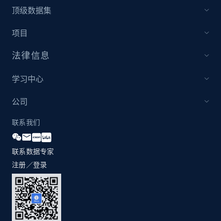
price, Currency, Availability, Reviews count, and
顶级数据集
more.
项目
2.1K+
375+
立即开始
法律信息
学习中心
Amazon products global dataset - Collect
products from Brands URLs
公司
Title, Seller name, Brand, Description, Initial
联系我们
price, Currency, Availability, Reviews count, and
more.
联系数据专家
注册／登录
2.1K+
375+
立即开始
Home Depot US