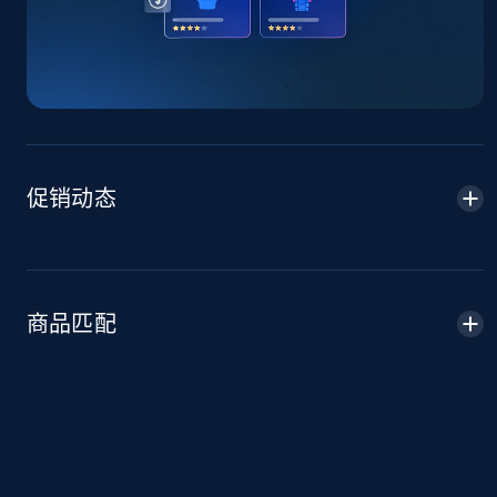
TikTok Shop - Collect TikTok shop products
by keywords search
URL, Title, Available, Description, Currency, Initial
price, Final price, Discount percent, and more.
5.4K+
667+
立即开始
促销动态
TikTok Shop - discover records by shop url
商品匹配
URL, Title, Available, Description, Currency, Initial
price, Final price, Discount percent, and more.
5.4K+
667+
立即开始