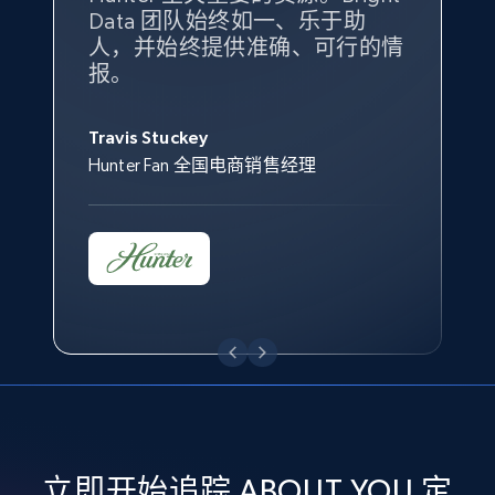
eBay - Gather data on products using
Data 团队始终如一、乐于助
售情况则从战术上帮助我们的营
specified keywords
人，并始终提供准确、可行的情
销团队扩大产品种类。
Yael Fridman
Beverly Taylor
URL, Product id, Title, Seller name, Seller rating,
报。
Keter 的市场总监
Kingston Brass, Inc. 商品规划总监
Seller reviews, Breadcrumbs, Root category, and
Jonathan Lo
more.
Travis Stuckey
Overstock 的客户战略与洞察总监
Hunter Fan 全国电商销售经理
2.5K+
358+
立即开始
eBay - Collect products from shops on eBay
URL, Product id, Title, Seller name, Seller rating,
Seller reviews, Breadcrumbs, Root category, and
more.
2.5K+
358+
立即开始
立即开始追踪 ABOUT YOU 定