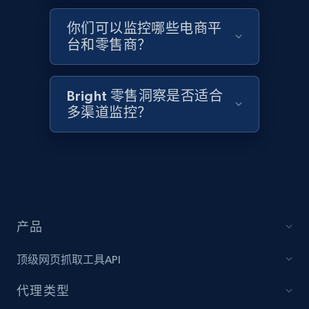
2.1K+
375+
立即开始
你们可以监控哪些电商平
台和零售商？
Amazon products global dataset - Collects
Bright 零售洞察是否适合
products by best sellers category URL
多渠道监控？
Title, Seller name, Brand, Description, Initial
price, Currency, Availability, Reviews count, and
more.
2.1K+
375+
立即开始
产品
Amazon products global dataset - Collect
顶级网页抓取工具API
Amazon products by seller URL
代理类型
Title, Seller name, Brand, Description, Initial