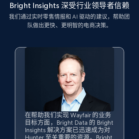
Bright Insights 深受行业领导者信赖
Amazon sellers info
Seller id, URL, Seller name, Description, Detailed
我们通过实时零售情报和 AI 驱动的建议，帮助团
info, Stars, Feedbacks, Return policy, and more.
队做出更快、更明智的电商决策。
2.5K+
378+
立即开始
eBay
URL, Product id, Title, Seller name, Seller rating,
Seller reviews, Breadcrumbs, Root category, and
more.
2.5K+
358+
立即开始
在帮助我们实现 Wayfair 的业务
Bright Insights 的数据极大地支
我们之所以选择 Bright
借助 Bright Data 的解决方案，
目标方面，Bright Data 的 Bright
持了我们公司的目标。每个产品
Insights，是因为它能够跟踪销
我们获得了对市场领域、产品、
Insights 解决方案已迅速成为对
类别的市场份额帮助我们以主要
售情况，并绘制对我们业务至关
竞争格局以及消费者行为趋势的
Hunter 至关重要的资源。Bright
竞争对手为基准，而供应商的销
重要的竞争产品类别图。
独特且全面的洞察。