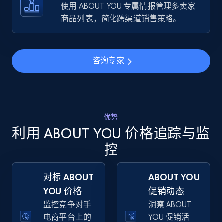
URL, Final price, Sku, Currency, Gtin,
使用 ABOUT YOU 专属情报管理多卖家
Specifications, Image urls, Top reviews, and
商品列表，简化跨渠道销售策略。
more.
5.6K+
874+
立即开始
咨询专家
Walmart - products - Find new products by
using specific category URL
优势
利用 ABOUT YOU 价格追踪与监
URL, Final price, Sku, Currency, Gtin,
Specifications, Image urls, Top reviews, and
控
more.
对标 ABOUT
ABOUT YOU
5.6K+
874+
立即开始
YOU 价格
促销动态
监控竞争对手
洞察 ABOUT
电商平台上的
YOU 促销活