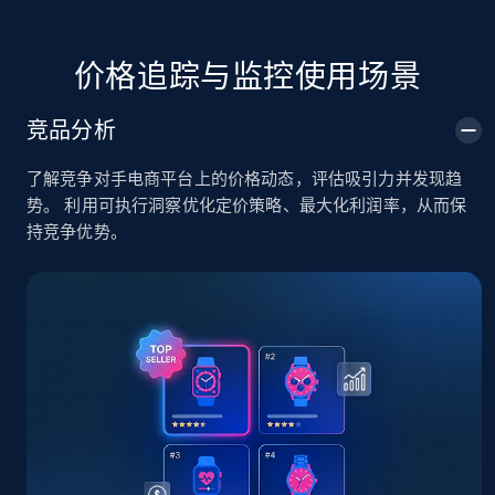
价格追踪与监控使用场景
TikTok Shop
URL, Title, Available, Description, Currency, Initial
竞品分析
price, Final price, Discount percent, and more.
了解竞争对手电商平台上的价格动态，评估吸引力并发现趋
5.4K+
667+
立即开始
势。 利用可执行洞察优化定价策略、最大化利润率，从而保
持竞争优势。
TikTok Shop - category
URL, Title, Available, Description, Currency, Initial
price, Final price, Discount percent, and more.
5.4K+
667+
立即开始