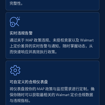
完整性。
Walmart - products
URL, Final price, Sku, Currency, Gtin,
Specifications, Image urls, Top reviews, and
more.
实时违规告警
通过关于 MAP 政策违规、未授权卖家以及 Walmart
5.6K+
876+
立即开始
上定价差异的实时告警与通知，随时掌握动态，从
而快速响应并高效执行政策。
Walmart - products - Find new products by
using specific category URL
URL, Final price, Sku, Currency, Gtin,
Specifications, Image urls, Top reviews, and
可自定义的合规仪表盘
more.
将仪表盘按你的 MAP 政策与监控需求进行定制，确
保你随时可以获取最相关的 Walmart 定价合规数据
5.6K+
876+
立即开始
与违规指标。