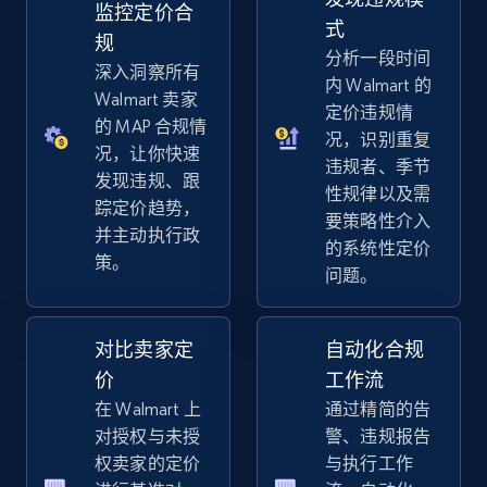
监控定价合
式
规
分析一段时间
eBay - Gather data on products using
深入洞察所有
内 Walmart 的
specified keywords
Walmart 卖家
定价违规情
的 MAP 合规情
URL, Product id, Title, Seller name, Seller rating,
况，识别重复
Seller reviews, Breadcrumbs, Root category, and
况，让你快速
违规者、季节
more.
发现违规、跟
性规律以及需
踪定价趋势，
要策略性介入
并主动执行政
2.5K+
359+
立即开始
的系统性定价
策。
问题。
eBay - Collect products from shops on eBay
对比卖家定
自动化合规
URL, Product id, Title, Seller name, Seller rating,
价
工作流
Seller reviews, Breadcrumbs, Root category, and
在 Walmart 上
通过精简的告
more.
对授权与未授
警、违规报告
权卖家的定价
与执行工作
2.5K+
359+
立即开始