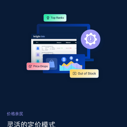
2.1K+
355+
立即开始
Home Depot US - Gather data on products
using specified keywords
URL, Domain, Country code, Model number,
Sku, Product id, Product name, Manufacturer,
and more.
2.1K+
355+
立即开始
Home Depot US - Discover products by
价格亲民
specified URL
灵活的定价模式
URL, Domain, Country code, Model number,