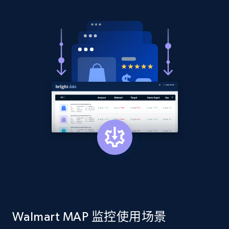
2.1K+
375+
立即开始
Amazon products global dataset - Collect
products from Brands URLs
Title, Seller name, Brand, Description, Initial
price, Currency, Availability, Reviews count, and
more.
2.1K+
375+
立即开始
Etsy
URL, Product id, Listing inventory id, Title, Rating,
Walmart MAP 监控使用场景
Reviews count shop, Reviews count item, Initial