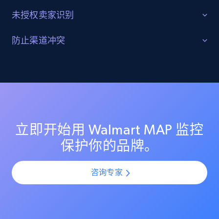
Reviews count shop, Reviews count item, Initial
未授权卖家识别
price, and more.
识别并追踪灰色市场活动
防止渠道冲突
1.9K+
323+
立即开始
发现 Walmart 上的未授权转售商与灰色市场卖家。监控
保持各渠道定价公平一致
其定价行为，识别分销漏洞，并采取行动保护你的授权
渠道合作伙伴。
通过监控 Walmart 上所有卖家的定价一致性，避免渠道
Amazon products search
冲突。确保授权合作伙伴维持公平定价，并在你的分销
网络中保护利润空间。
Asin, URL, Name, Sponsored, Initial price, Final
price, Currency, Sold, and more.
立即开始用 Walmart MAP 监控
保护你的品牌。
1.6K+
181+
立即开始
咨询专家
Target
URL, Product id, Title, Product description,