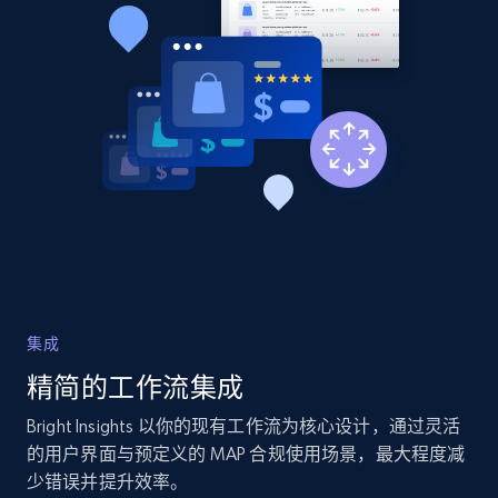
Amazon products global dataset - Collects
products by best sellers category URL
Title, Seller name, Brand, Description, Initial
price, Currency, Availability, Reviews count, and
more.
2.1K+
375+
立即开始
集成
Amazon products global dataset - Collect
精简的工作流集成
Amazon products by seller URL
Bright Insights 以你的现有工作流为核心设计，通过灵活
Title, Seller name, Brand, Description, Initial
price, Currency, Availability, Reviews count, and
的用户界面与预定义的 MAP 合规使用场景，最大程度减
more.
少错误并提升效率。