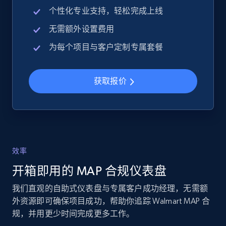
2.4K+
200+
立即开始
个性化专业支持，轻松完成上线
无需额外设置费用
为每个项目与客户定制专属套餐
Google Shopping - collects products from
web using keywords
URL, Product id, Title, Product description,
获取报价
Rating, Reviews count, Images, Variations, and
more.
2.4K+
200+
立即开始
效率
开箱即用的 MAP 合规仪表盘
Home Depot US
我们直观的自助式仪表盘与专属客户成功经理，无需额
URL, Domain, Country code, Model number,
外资源即可确保项目成功，帮助你追踪 Walmart MAP 合
Sku, Product id, Product name, Manufacturer,
规，并用更少时间完成更多工作。
and more.