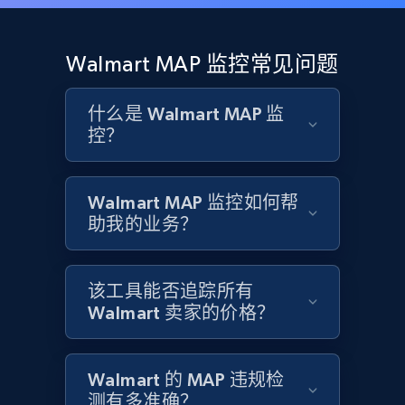
Rating, Reviews count, Initial price, Discount,
and more.
Walmart MAP 监控常见问题
1.3K+
175+
立即开始
什么是 Walmart MAP 监
控？
Target - Gather data on products using
specified keywords
Walmart MAP 监控如何帮
URL, Product id, Title, Product description,
助我的业务？
Rating, Reviews count, Initial price, Discount,
and more.
该工具能否追踪所有
1.3K+
175+
立即开始
Walmart 卖家的价格？
Walmart 的 MAP 违规检
Target - Discover products by category url
测有多准确？