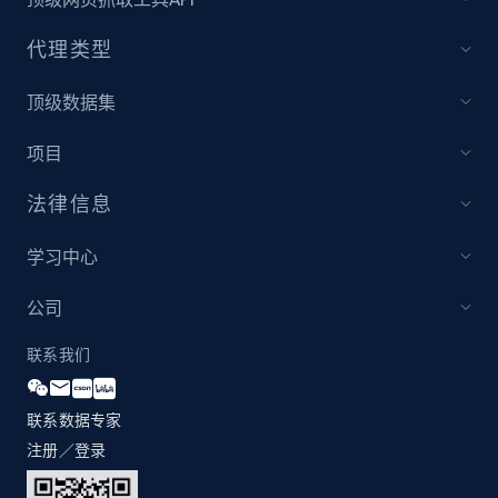
Best Buy products
代理类型
URL, Product id, Title, Images, Final price,
Currency, Discount, Initial price, and more.
顶级数据集
1.1K+
149+
立即开始
项目
法律信息
Best Buy products - Collect data on
学习中心
products using specified keywords
公司
URL, Product id, Title, Images, Final price,
Currency, Discount, Initial price, and more.
联系我们
1.1K+
149+
立即开始
联系数据专家
注册／登录