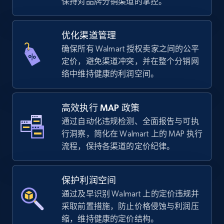
保持对品牌分销渠道的掌控。
优化渠道管理
TikTok Shop - Collect TikTok shop products
确保所有 Walmart 授权卖家之间的公平
by keywords search
定价，避免渠道冲突，并在整个分销网
URL, Title, Available, Description, Currency, Initial
络中维持健康的利润空间。
price, Final price, Discount percent, and more.
高效执行 MAP 政策
5.4K+
668+
立即开始
通过自动化违规检测、全面报告与可执
行洞察，简化在 Walmart 上的 MAP 执行
流程，保持各渠道的定价纪律。
TikTok Shop - discover records by shop url
URL, Title, Available, Description, Currency, Initial
保护利润空间
price, Final price, Discount percent, and more.
通过及早识别 Walmart 上的定价违规并
采取前置措施，防止价格侵蚀与利润压
5.4K+
668+
立即开始
缩，维持健康的定价结构。