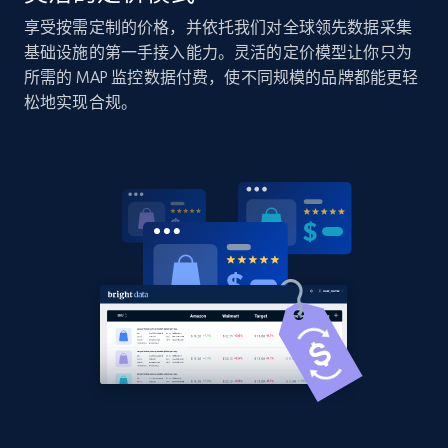
Sku, Product id, Product name, Manufacturer,
享受按需定制的价格，并依托我们对全球领先数据采集
and more.
基础设施的第一手接入能力。灵活的定价模型让你只为
所需的 MAP 监控数据付费，使不同规模的品牌都能更轻
2.1K+
355+
立即开始
松地实现合规。
Home Depot US - Discover products by
specified UPC
URL, Domain, Country code, Model number,
Sku, Product id, Product name, Manufacturer,
and more.
2.1K+
355+
立即开始
Home Depot US - Discovery products by