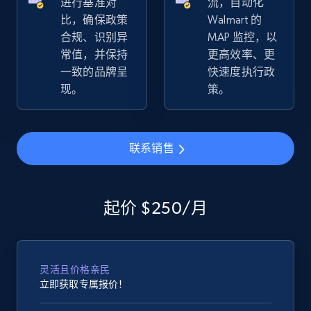
进行基准对
流，自动化
比，确保政策
Walmart 的
合规、识别异
MAP 监控，以
常值，并保持
更高效率、更
eBay - Collect records by category
一致的品牌呈
快速度执行政
URL, Product id, Title, Seller name, Seller rating,
现。
策。
Seller reviews, Breadcrumbs, Root category, and
more.
联系销售
2.5K+
359+
立即开始
起价 $250/月
Google Shopping
URL, Product id, Title, Product description,
Rating, Reviews count, Images, Variations, and
灵活且价格亲民
more.
立即获取专属报价！