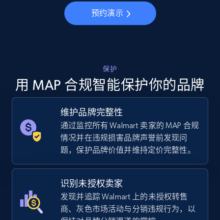
预约演示
5.6K+
876+
立即开始
TikTok Shop
保护
URL, Title, Available, Description, Currency, Initial
用 MAP 合规智能保护你的品牌
price, Final price, Discount percent, and more.
维护品牌完整性
5.4K+
668+
立即开始
通过监控所有 Walmart 卖家的 MAP 合规
情况并在违规损害品牌声誉前发现问
题，保护品牌价值并维持定价完整性。
TikTok Shop - category
URL, Title, Available, Description, Currency, Initial
识别未授权卖家
price, Final price, Discount percent, and more.
发现并追踪 Walmart 上的未授权转售
商、灰色市场活动与分销违规行为，以
5.4K+
668+
立即开始