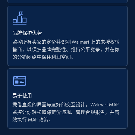
Walmart - products - Collects products by
specific keywords
品牌保护优势
URL, Final price, Sku, Currency, Gtin,
监控所有卖家的定价并识别 Walmart 上的未授权转
Specifications, Image urls, Top reviews, and
售商，以保护品牌完整性、维持公平竞争，并在你
more.
的分销网络中保住利润空间。
5.6K+
876+
立即开始
易于使用
Walmart - products - Discover products by
凭借直观的界面与友好的交互设计，Walmart MAP
using sku numbers
监控让你轻松追踪定价违规、管理合规报告，并高
URL, Final price, Sku, Currency, Gtin,
效执行 MAP 政策。
Specifications, Image urls, Top reviews, and
more.