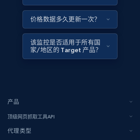
Zara - Products
Category id, Product id, Product name, Price,
价格数据多久更新一次？
Currency, Colour code, Colour, Description, and
more.
该监控是否适用于所有国
1.2K+
208+
立即开始
家/地区的 Target 产品？
Zara - Products - discovery by category url
Category id, Product id, Product name, Price,
Currency, Colour code, Colour, Description, and
more.
产品
1.2K+
208+
立即开始
顶级网页抓取工具API
代理类型