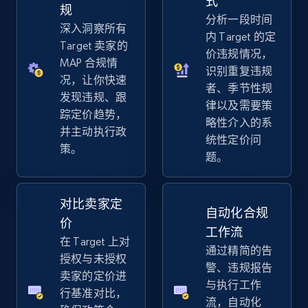
式
规
分析一段时间
深入洞察所有
内 Target 的定
eBay - Gather data on products using
Target 卖家的
价违规情况，
specified keywords
MAP 合规情
识别重复违规
况，让你快速
URL, Product id, Title, Seller name, Seller rating,
者、季节性规
Seller reviews, Breadcrumbs, Root category, and
发现违规、跟
律以及需要策
more.
踪定价趋势，
略性介入的系
并主动执行政
统性定价问
策。
2.5K+
359+
立即开始
题。
对比卖家定
自动化合规
eBay - Collect products from shops on eBay
价
工作流
URL, Product id, Title, Seller name, Seller rating,
在 Target 上对
通过精简的告
Seller reviews, Breadcrumbs, Root category, and
授权与未授权
more.
警、违规报告
卖家的定价进
与执行工作
行基准对比，
流，自动化
2.5K+
359+
立即开始