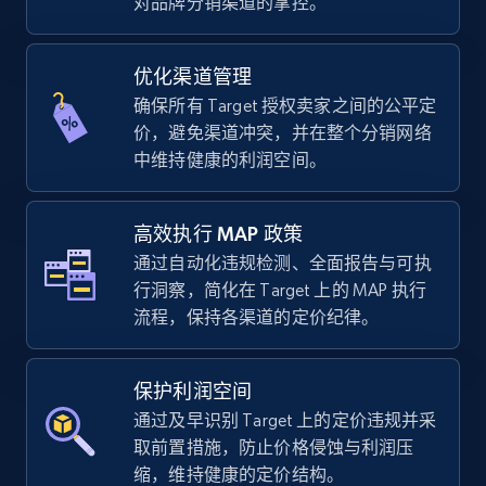
对品牌分销渠道的掌控。
优化渠道管理
TikTok Shop - Collect TikTok shop products
确保所有 Target 授权卖家之间的公平定
by keywords search
价，避免渠道冲突，并在整个分销网络
URL, Title, Available, Description, Currency, Initial
中维持健康的利润空间。
price, Final price, Discount percent, and more.
高效执行 MAP 政策
5.4K+
668+
立即开始
通过自动化违规检测、全面报告与可执
行洞察，简化在 Target 上的 MAP 执行
流程，保持各渠道的定价纪律。
TikTok Shop - discover records by shop url
URL, Title, Available, Description, Currency, Initial
保护利润空间
price, Final price, Discount percent, and more.
通过及早识别 Target 上的定价违规并采
取前置措施，防止价格侵蚀与利润压
5.4K+
668+
立即开始
缩，维持健康的定价结构。