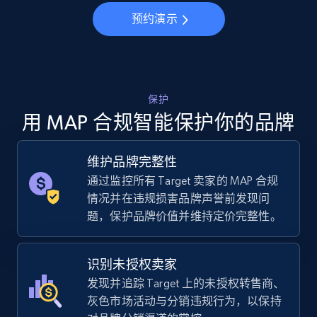
预约演示
5.6K+
876+
立即开始
TikTok Shop
保护
URL, Title, Available, Description, Currency, Initial
用 MAP 合规智能保护你的品牌
price, Final price, Discount percent, and more.
维护品牌完整性
5.4K+
668+
立即开始
通过监控所有 Target 卖家的 MAP 合规
情况并在违规损害品牌声誉前发现问
题，保护品牌价值并维持定价完整性。
TikTok Shop - category
URL, Title, Available, Description, Currency, Initial
识别未授权卖家
price, Final price, Discount percent, and more.
发现并追踪 Target 上的未授权转售商、
灰色市场活动与分销违规行为，以保持
5.4K+
668+
立即开始