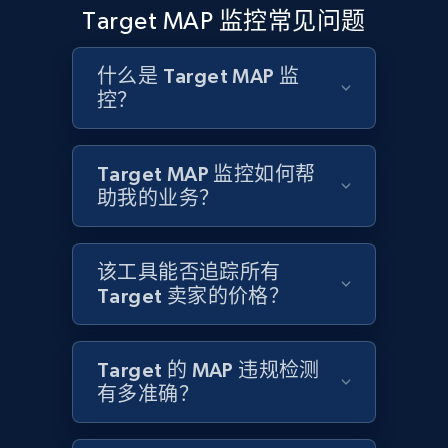
Rating, Reviews count, Initial price, Discount,
Target MAP 监控常见问题
and more.
什么是 Target MAP 监
1.3K+
175+
立即开始
控？
Target MAP 监控如何帮
Target - Gather data on products using
助我的业务？
specified keywords
URL, Product id, Title, Product description,
Rating, Reviews count, Initial price, Discount,
该工具能否追踪所有
and more.
Target 卖家的价格？
1.3K+
175+
立即开始
Target 的 MAP 违规检测
有多准确？
Target - Discover products by category url