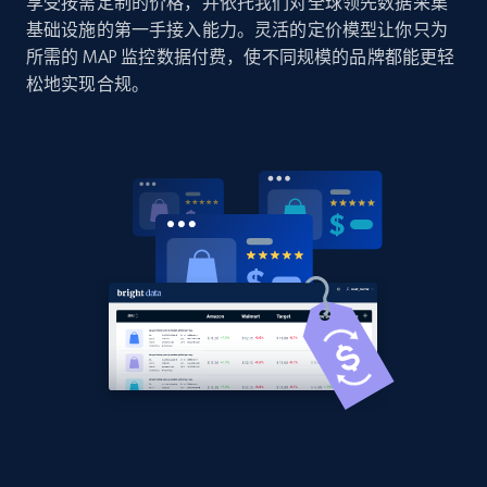
享受按需定制的价格，并依托我们对全球领先数据采集
Sku, Product id, Product name, Manufacturer,
基础设施的第一手接入能力。灵活的定价模型让你只为
and more.
所需的 MAP 监控数据付费，使不同规模的品牌都能更轻
松地实现合规。
2.1K+
355+
立即开始
Home Depot US - Discover products by
specified UPC
URL, Domain, Country code, Model number,
Sku, Product id, Product name, Manufacturer,
and more.
2.1K+
355+
立即开始
Home Depot US - Discovery products by