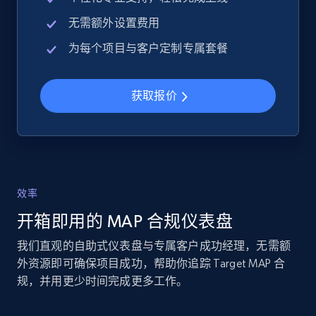
2.4K+
200+
立即开始
无需额外设置费用
为每个项目与客户定制专属套餐
Google Shopping - collects products from
web using keywords
获取报价
URL, Product id, Title, Product description,
Rating, Reviews count, Images, Variations, and
more.
2.4K+
200+
立即开始
效率
开箱即用的 MAP 合规仪表盘
我们直观的自助式仪表盘与专属客户成功经理，无需额
Home Depot US
外资源即可确保项目成功，帮助你追踪 Target MAP 合
URL, Domain, Country code, Model number,
规，并用更少时间完成更多工作。
Sku, Product id, Product name, Manufacturer,
and more.