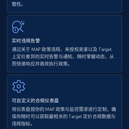
整性。
Walmart - products
URL, Final price, Sku, Currency, Gtin,
Specifications, Image urls, Top reviews, and
more.
实时违规告警
通过关于 MAP 政策违规、未授权卖家以及 Target
5.6K+
876+
立即开始
上定价差异的实时告警与通知，随时掌握动态，从
而快速响应并高效执行政策。
Walmart - products - Find new products by
using specific category URL
URL, Final price, Sku, Currency, Gtin,
Specifications, Image urls, Top reviews, and
可自定义的合规仪表盘
more.
将仪表盘按你的 MAP 政策与监控需求进行定制，确
保你随时可以获取最相关的 Target 定价合规数据与
5.6K+
876+
立即开始
违规指标。