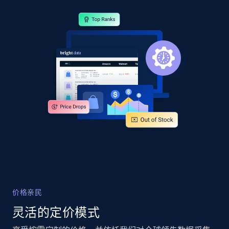
2.1K+
355+
立即开始
Home Depot US - Gather data on products
using specified keywords
URL, Domain, Country code, Model number,
Sku, Product id, Product name, Manufacturer,
and more.
2.1K+
355+
立即开始
价格亲民
Home Depot US - Discover products by
specified URL
灵活的定价模式
URL, Domain, Country code, Model number,