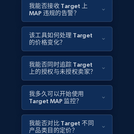
URL, Product id, Title, Product description,
我能否接收 Target 上
Rating, Reviews count, Initial price, Discount,
MAP 违规的告警？
and more.
1.3K+
175+
立即开始
该工具如何处理 Target
的价格变化？
Target - Discover products by specified
我能否同时追踪 Target
UPC
上的授权与未授权卖家？
URL, Product id, Title, Product description,
Rating, Reviews count, Initial price, Discount,
and more.
我多久可以开始使用
Target MAP 监控？
1.3K+
175+
立即开始
我能否对比 Target 不同
产品类目的定价？