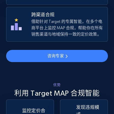
跨渠道合规
Amazon sellers info
借助针对 Target 的专属智能，在多个电
Seller id, URL, Seller name, Description, Detailed
商平台上监控 MAP 合规，帮助你在所有
info, Stars, Feedbacks, Return policy, and more.
销售渠道与地域保持一致的定价政策。
2.5K+
378+
立即开始
咨询专家
eBay
URL, Product id, Title, Seller name, Seller rating,
优势
Seller reviews, Breadcrumbs, Root category, and
more.
利用 Target MAP 合规智能
2.5K+
359+
立即开始
发现违规模
监控定价合