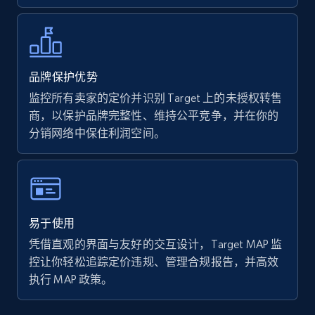
Walmart - products - Collects products by
specific keywords
品牌保护优势
URL, Final price, Sku, Currency, Gtin,
监控所有卖家的定价并识别 Target 上的未授权转售
Specifications, Image urls, Top reviews, and
商，以保护品牌完整性、维持公平竞争，并在你的
more.
分销网络中保住利润空间。
5.6K+
876+
立即开始
易于使用
Walmart - products - Discover products by
凭借直观的界面与友好的交互设计，Target MAP 监
using sku numbers
控让你轻松追踪定价违规、管理合规报告，并高效
URL, Final price, Sku, Currency, Gtin,
执行 MAP 政策。
Specifications, Image urls, Top reviews, and
more.