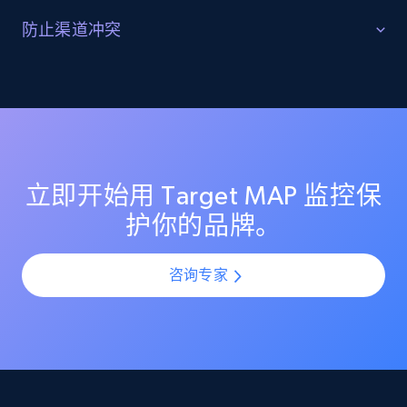
Reviews count shop, Reviews count item, Initial
识别并追踪灰色市场活动
防止渠道冲突
price, and more.
发现 Target 上的未授权转售商与灰色市场卖家。监控其
保持各渠道定价公平一致
定价行为，识别分销漏洞，并采取行动保护你的授权渠
1.9K+
323+
立即开始
道合作伙伴。
通过监控 Target 上所有卖家的定价一致性，避免渠道冲
突。确保授权合作伙伴维持公平定价，并在你的分销网
络中保护利润空间。
Amazon products search
立即开始用 Target MAP 监控保
Asin, URL, Name, Sponsored, Initial price, Final
护你的品牌。
price, Currency, Sold, and more.
咨询专家
1.6K+
181+
立即开始
Target
URL, Product id, Title, Product description,