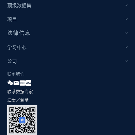
顶级数据集
Best Buy products
URL, Product id, Title, Images, Final price,
项目
Currency, Discount, Initial price, and more.
法律信息
1.1K+
149+
立即开始
学习中心
公司
Best Buy products - Collect data on
联系我们
products using specified keywords
URL, Product id, Title, Images, Final price,
Currency, Discount, Initial price, and more.
联系数据专家
注册／登录
1.1K+
149+
立即开始