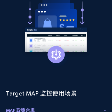
2.1K+
375+
立即开始
Amazon products global dataset - Collect
products from Brands URLs
Title, Seller name, Brand, Description, Initial
price, Currency, Availability, Reviews count, and
more.
2.1K+
375+
立即开始
Target MAP 监控使用场景
Etsy
URL, Product id, Listing inventory id, Title, Rating,
Reviews count shop, Reviews count item, Initial
MAP 政策合规