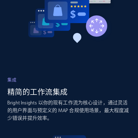
Amazon products global dataset - Collects
products by best sellers category URL
Title, Seller name, Brand, Description, Initial
price, Currency, Availability, Reviews count, and
more.
2.1K+
375+
立即开始
集成
精简的工作流集成
Amazon products global dataset - Collect
Bright Insights 以你的现有工作流为核心设计，通过灵活
Amazon products by seller URL
的用户界面与预定义的 MAP 合规使用场景，最大程度减
少错误并提升效率。
Title, Seller name, Brand, Description, Initial
price, Currency, Availability, Reviews count, and
more.