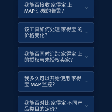
URL, Product id, Title, Product description,
我能否接收 家得宝 上
Rating, Reviews count, Initial price, Discount,
MAP 违规的告警？
and more.
1.3K+
176+
立即开始
该工具如何处理 家得宝 的
价格变化？
Target - Discover products by specified
我能否同时追踪 家得宝 上
UPC
的授权与未授权卖家？
URL, Product id, Title, Product description,
Rating, Reviews count, Initial price, Discount,
and more.
我多久可以开始使用 家得
宝 MAP 监控？
1.3K+
176+
立即开始
我能否对比 家得宝 不同产
品类目的定价？