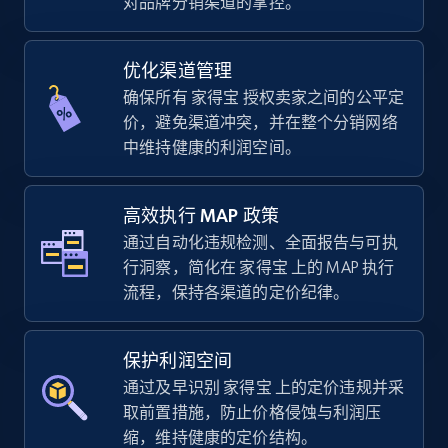
对品牌分销渠道的掌控。
优化渠道管理
TikTok Shop - Collect TikTok shop products
确保所有 家得宝 授权卖家之间的公平定
by keywords search
价，避免渠道冲突，并在整个分销网络
URL, Title, Available, Description, Currency, Initial
中维持健康的利润空间。
price, Final price, Discount percent, and more.
高效执行 MAP 政策
5.4K+
668+
立即开始
通过自动化违规检测、全面报告与可执
行洞察，简化在 家得宝 上的 MAP 执行
流程，保持各渠道的定价纪律。
TikTok Shop - discover records by shop url
URL, Title, Available, Description, Currency, Initial
保护利润空间
price, Final price, Discount percent, and more.
通过及早识别 家得宝 上的定价违规并采
取前置措施，防止价格侵蚀与利润压
5.4K+
668+
立即开始
缩，维持健康的定价结构。