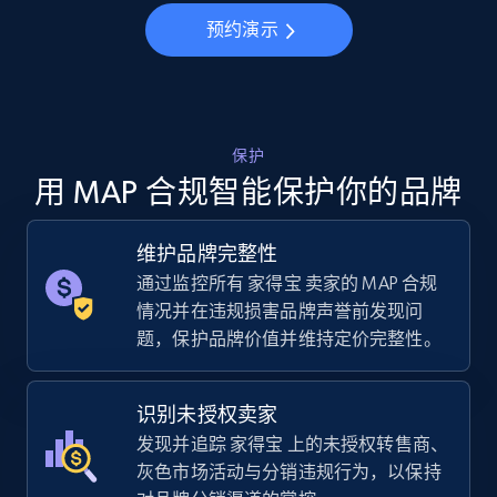
预约演示
5.6K+
877+
立即开始
TikTok Shop
保护
URL, Title, Available, Description, Currency, Initial
用 MAP 合规智能保护你的品牌
price, Final price, Discount percent, and more.
维护品牌完整性
5.4K+
668+
立即开始
通过监控所有 家得宝 卖家的 MAP 合规
情况并在违规损害品牌声誉前发现问
题，保护品牌价值并维持定价完整性。
TikTok Shop - category
URL, Title, Available, Description, Currency, Initial
识别未授权卖家
price, Final price, Discount percent, and more.
发现并追踪 家得宝 上的未授权转售商、
灰色市场活动与分销违规行为，以保持
5.4K+
668+
立即开始