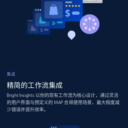
Amazon products global dataset - Collects
products by best sellers category URL
Title, Seller name, Brand, Description, Initial
price, Currency, Availability, Reviews count, and
more.
2.1K+
375+
立即开始
集成
精简的工作流集成
Amazon products global dataset - Collect
Bright Insights 以你的现有工作流为核心设计，通过灵活
Amazon products by seller URL
的用户界面与预定义的 MAP 合规使用场景，最大程度减
少错误并提升效率。
Title, Seller name, Brand, Description, Initial
price, Currency, Availability, Reviews count, and
more.