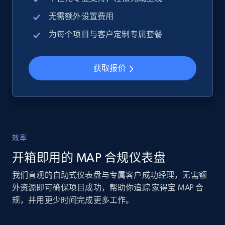
2.4K+
202+
立即开始
无需额外设置费用
为每个项目与客户定制专属套餐
Google Shopping - collects products from
web using keywords
获取报价
URL, Product id, Title, Product description,
Rating, Reviews count, Images, Variations, and
more.
2.4K+
202+
立即开始
效率
开箱即用的 MAP 合规仪表盘
我们直观的自助式仪表盘与专属客户成功经理，无需额
Home Depot US
外资源即可确保项目成功，帮助你追踪 家得宝 MAP 合
URL, Domain, Country code, Model number,
规，并用更少时间完成更多工作。
Sku, Product id, Product name, Manufacturer,
and more.