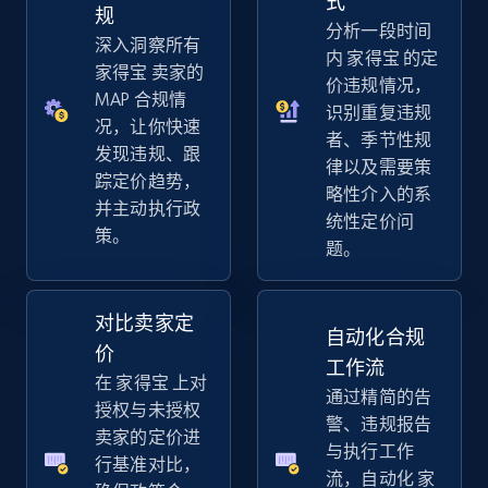
式
规
分析一段时间
深入洞察所有
内 家得宝 的定
eBay - Gather data on products using
家得宝 卖家的
价违规情况，
specified keywords
MAP 合规情
识别重复违规
况，让你快速
URL, Product id, Title, Seller name, Seller rating,
者、季节性规
Seller reviews, Breadcrumbs, Root category, and
发现违规、跟
律以及需要策
more.
踪定价趋势，
略性介入的系
并主动执行政
统性定价问
策。
2.5K+
359+
立即开始
题。
对比卖家定
自动化合规
eBay - Collect products from shops on eBay
价
工作流
URL, Product id, Title, Seller name, Seller rating,
在 家得宝 上对
通过精简的告
Seller reviews, Breadcrumbs, Root category, and
授权与未授权
more.
警、违规报告
卖家的定价进
与执行工作
行基准对比，
流，自动化 家
2.5K+
359+
立即开始