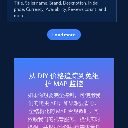
Title, Seller name, Brand, Description, Initial
price, Currency, Availability, Reviews count, and
more.
35.3K+
5.7K+
立即开始
Load more
Amazon products - Collects products by
specific keywords
从 DIY 价格追踪到免维
Title, Seller name, Brand, Description, Initial
price, Currency, Availability, Reviews count, and
护 MAP 监控
more.
如果你想要完全控制，可使用我
们的爬虫 API；如果想要省心、
35.3K+
5.7K+
立即开始
全结构化的 MAP 合规数据，可
依赖我们的托管服务。提供实时
提醒，并根据你的执行需求量身