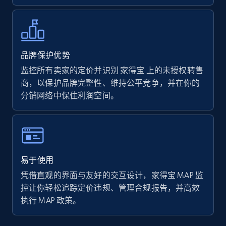
Walmart - products - Collects products by
specific keywords
品牌保护优势
URL, Final price, Sku, Currency, Gtin,
监控所有卖家的定价并识别 家得宝 上的未授权转售
Specifications, Image urls, Top reviews, and
商，以保护品牌完整性、维持公平竞争，并在你的
more.
分销网络中保住利润空间。
5.6K+
877+
立即开始
易于使用
Walmart - products - Discover products by
凭借直观的界面与友好的交互设计，家得宝 MAP 监
using sku numbers
控让你轻松追踪定价违规、管理合规报告，并高效
URL, Final price, Sku, Currency, Gtin,
执行 MAP 政策。
Specifications, Image urls, Top reviews, and
more.