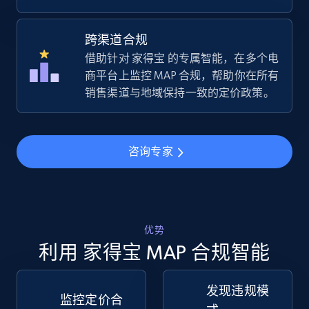
跨渠道合规
Amazon sellers info
借助针对 家得宝 的专属智能，在多个电
Seller id, URL, Seller name, Description, Detailed
商平台上监控 MAP 合规，帮助你在所有
info, Stars, Feedbacks, Return policy, and more.
销售渠道与地域保持一致的定价政策。
2.5K+
378+
立即开始
咨询专家
eBay
URL, Product id, Title, Seller name, Seller rating,
优势
Seller reviews, Breadcrumbs, Root category, and
more.
利用 家得宝 MAP 合规智能
2.5K+
359+
立即开始
发现违规模
监控定价合