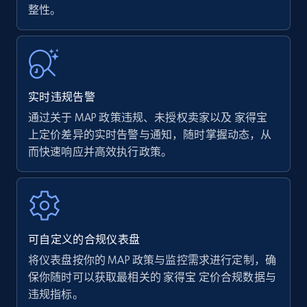
整性。
Walmart - products
URL, Final price, Sku, Currency, Gtin,
Specifications, Image urls, Top reviews, and
more.
实时违规告警
通过关于 MAP 政策违规、未授权卖家以及 家得宝
5.6K+
877+
立即开始
上定价差异的实时告警与通知，随时掌握动态，从
而快速响应并高效执行政策。
Walmart - products - Find new products by
using specific category URL
URL, Final price, Sku, Currency, Gtin,
Specifications, Image urls, Top reviews, and
可自定义的合规仪表盘
more.
将仪表盘按你的 MAP 政策与监控需求进行定制，确
保你随时可以获取最相关的 家得宝 定价合规数据与
5.6K+
877+
立即开始
违规指标。