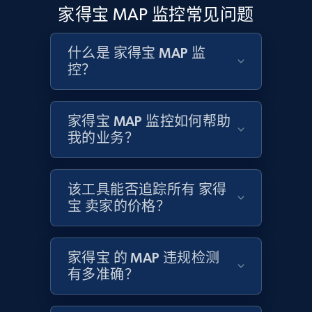
Rating, Reviews count, Initial price, Discount,
家得宝 MAP 监控常见问题
and more.
什么是 家得宝 MAP 监
1.3K+
176+
立即开始
控？
家得宝 MAP 监控如何帮助
Target - Gather data on products using
我的业务？
specified keywords
URL, Product id, Title, Product description,
Rating, Reviews count, Initial price, Discount,
该工具能否追踪所有 家得
and more.
宝 卖家的价格？
1.3K+
176+
立即开始
家得宝 的 MAP 违规检测
有多准确？
Target - Discover products by category url