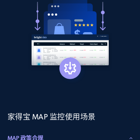
2.1K+
375+
立即开始
Amazon products global dataset - Collect
products from Brands URLs
Title, Seller name, Brand, Description, Initial
price, Currency, Availability, Reviews count, and
more.
2.1K+
375+
立即开始
家得宝 MAP 监控使用场景
Etsy
URL, Product id, Listing inventory id, Title, Rating,
Reviews count shop, Reviews count item, Initial
MAP 政策合规