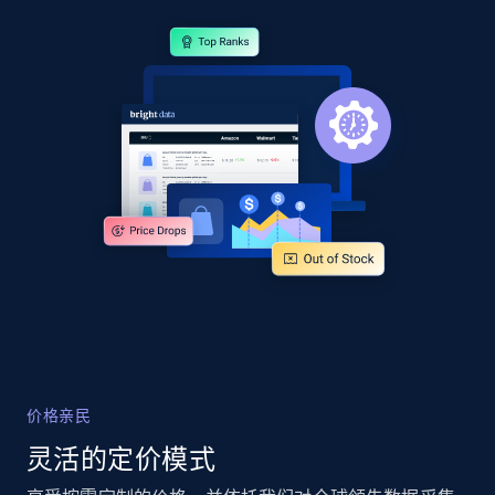
2.1K+
355+
立即开始
Home Depot US - Gather data on products
using specified keywords
URL, Domain, Country code, Model number,
Sku, Product id, Product name, Manufacturer,
and more.
2.1K+
355+
立即开始
价格亲民
Home Depot US - Discover products by
specified URL
灵活的定价模式
URL, Domain, Country code, Model number,