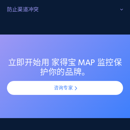
Reviews count shop, Reviews count item, Initial
识别并追踪灰色市场活动
防止渠道冲突
price, and more.
发现 家得宝 上的未授权转售商与灰色市场卖家。监控其
保持各渠道定价公平一致
定价行为，识别分销漏洞，并采取行动保护你的授权渠
1.9K+
323+
立即开始
道合作伙伴。
通过监控 家得宝 上所有卖家的定价一致性，避免渠道冲
突。确保授权合作伙伴维持公平定价，并在你的分销网
络中保护利润空间。
Amazon products search
立即开始用 家得宝 MAP 监控保
Asin, URL, Name, Sponsored, Initial price, Final
护你的品牌。
price, Currency, Sold, and more.
咨询专家
1.6K+
181+
立即开始
Target
URL, Product id, Title, Product description,