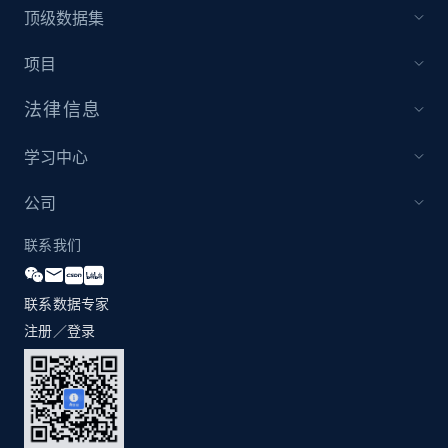
顶级数据集
Best Buy products
URL, Product id, Title, Images, Final price,
项目
Currency, Discount, Initial price, and more.
法律信息
1.1K+
149+
立即开始
学习中心
公司
Best Buy products - Collect data on
联系我们
products using specified keywords
URL, Product id, Title, Images, Final price,
Currency, Discount, Initial price, and more.
联系数据专家
注册／登录
1.1K+
149+
立即开始