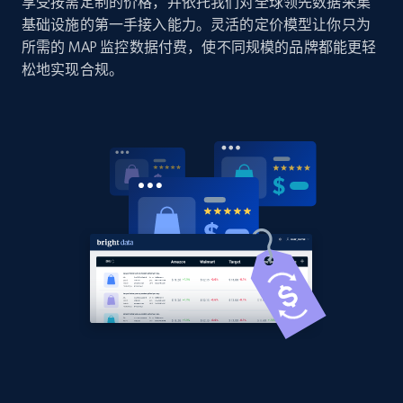
享受按需定制的价格，并依托我们对全球领先数据采集
Sku, Product id, Product name, Manufacturer,
基础设施的第一手接入能力。灵活的定价模型让你只为
and more.
所需的 MAP 监控数据付费，使不同规模的品牌都能更轻
松地实现合规。
2.1K+
355+
立即开始
Home Depot US - Discover products by
specified UPC
URL, Domain, Country code, Model number,
Sku, Product id, Product name, Manufacturer,
and more.
2.1K+
355+
立即开始
Home Depot US - Discovery products by