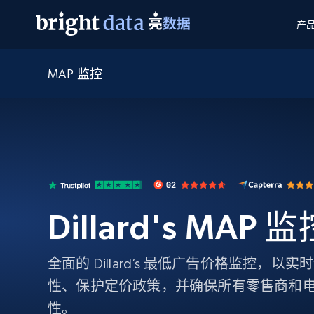
产
MAP 监控
网页数据抓取 API
多模态训练
网页数据抓取 API
工具
网页解锁 API
视频与媒体数据
网页解锁 API
起价
$1/ 每1 次
告别封锁和验证码
获得取之不尽的视频，图片及更多内
免费套餐
第三方工具集成
Discover API
视频信息流——为 VLA 准备就绪
免费
起价
爬虫 API
$1/1k请求
始终在线的代理实时网页发现
获取持续、定向的网页视频，用于训
浏览器扩展
器人策略
搜索引擎结果页 API
搜索引擎 API
起价
数据包
代理网络检查
按需获取多引擎搜索结果
$1/ 每1 次
免费套餐
为各行各业生成可直接用于LLM的数据
Dillard's MAP 
Google
Bing
Duckduckgo
Yandex
起价
网站地图
爬虫浏览器 API
爬虫浏览器 API
$5/GB
键启动内置隐匿模式的远程浏览器
全面的 Dillard’s 最低广告价格监控，
代理基础设施
性、保护定价政策，并确保所有零售商和电商
代理服务
性。