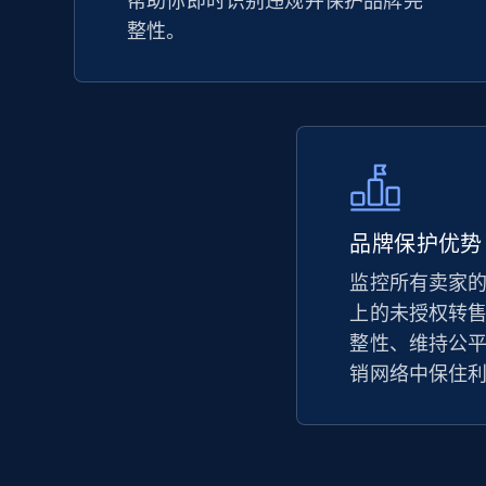
帮助你即时识别违规并保护品牌完
整性。
2.5K+
359+
立即开始
eBay - Collect records by category
URL, Product id, Title, Seller name, Seller rating,
Seller reviews, Breadcrumbs, Root category, and
品牌保护优势
more.
监控所有卖家的定价
上的未授权转
2.5K+
359+
立即开始
整性、维持公
销网络中保住
Amazon products global dataset
Title, Seller name, Brand, Description, Initial