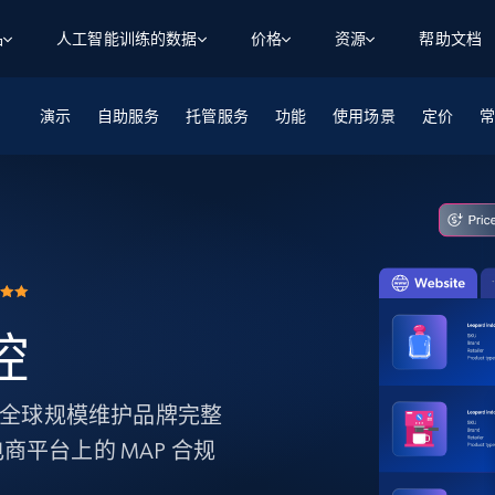
品
人工智能训练的数据
价格
资源
帮助文档
演示
智能体 WEB 执行
数据源
数据源
自助服务
托管服务
功能
使用场景
定价
数
数
资
学习中心
搜索及提取
抓取APIs
抓取APIs
起价
$1
$0.75/1k 记录条
请求
容
让 AI 应用具备搜索与爬取整个网络的能力
从 600+ 个网站获取实时数据
免费套餐
博客
领英
电商
社交媒体
ChatGPT
智能体浏览器
爬虫工作室定价
起价
爬虫工作室
练人形机
让智能体浏览网站并自动执行任务
$1/1k请求
案例研究
免费套餐
将任何网站转化为数据管道
亮数据 MCP
免费
起价
数据集
数据集
网络研讨会
站式工具包，全面解锁网页
请求
$250/100K 记录条
集
来自 600+ 个域名的预收集数据
监控
起价
领英
电商
社交媒体
房地产
代理位置
缓存速递
$0.2/1k HTML
缓存速递
实时网页数据，采集即交付
产品技术视频
以实时全球规模维护品牌完整
平台上的 MAP 合规