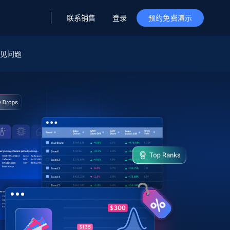
联系销售
登录
预约免费演示
据与洞察
据及洞察
源
常见问题
公司
初创企业计划
零售情报
零售
新
起价
$2000/月
解锁实时电商洞察与AI驱动的业务推荐
洞察
联盟推荐
演示智能体
企业级数据服务
托管式数据
起价
为企业级数据收集量身定制
$1500/月
采集
信任中心
集成
Deep Lookup
测试版
Bright SDK
在海量级网页数据上运行复杂
查询