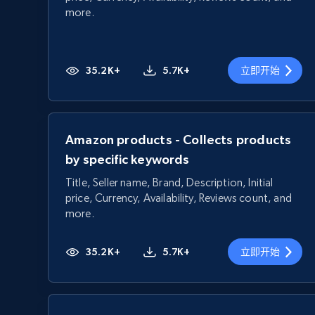
more.
35.2K+
5.7K+
立即开始
Amazon products - Collects products
by specific keywords
Title, Seller name, Brand, Description, Initial
price, Currency, Availability, Reviews count, and
more.
35.2K+
5.7K+
立即开始