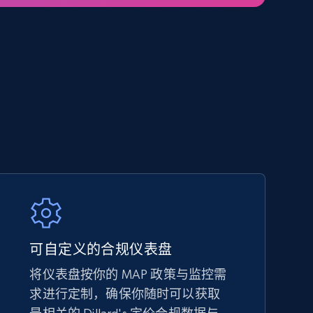
5.4K+
667+
立即开始
Amazon sellers info
Seller id, URL, Seller name, Description, Detailed
info, Stars, Feedbacks, Return policy, and more.
2.5K+
378+
立即开始
eBay - Collect products from shops on
可自定义的合规仪表盘
eBay
将仪表盘按你的 MAP 政策与监控需
URL, Product id, Title, Seller name, Seller rating,
求进行定制，确保你随时可以获取
Seller reviews, Breadcrumbs, Root category, and
more.