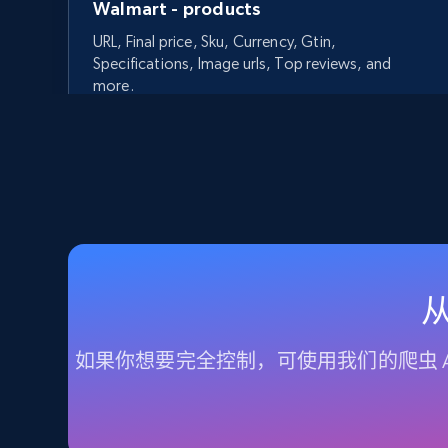
Walmart - products
URL, Final price, Sku, Currency, Gtin,
Specifications, Image urls, Top reviews, and
more.
5.6K+
875+
立即开始
Walmart - products - Discover
从
products by using sku numbers
URL, Final price, Sku, Currency, Gtin,
如果你想要完全控制，可使用我们的爬虫 A
Specifications, Image urls, Top reviews, and
more.