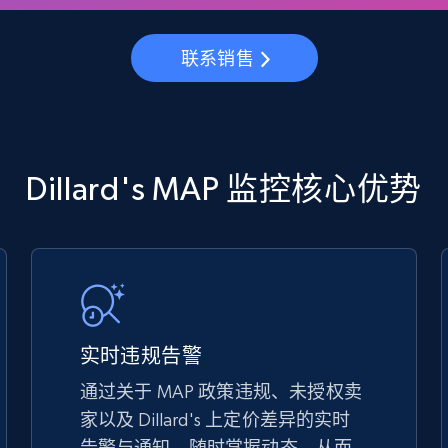
5.4K+
667+
立即开始
联系销售
TikTok Shop - discover records by shop
url
URL, Title, Available, Description, Currency, Initial
Dillard's MAP 监控核心优势
price, Final price, Discount percent, and more.
5.4K+
667+
立即开始
eBay - Gather data on products using
实时违规告警
specified keywords
通过关于 MAP 政策违规、未授权卖
URL, Product id, Title, Seller name, Seller rating,
家以及 Dillard's 上定价差异的实时
Seller reviews, Breadcrumbs, Root category, and
more.
告警与通知，随时掌握动态，从而