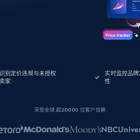
起价
数据中心代理
$0.9/IP
B
静态ISP代理
130万+ 超高速静态住宅代理
识别定价违规与未授权
实时监控品牌
卖家
性
深受全球 超20000 位客户信赖