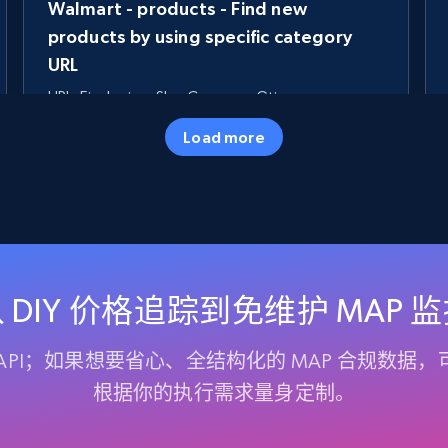
Walmart - products - Find new
products by using specific category
URL
URL, Final price, Sku, Currency, Gtin,
Specifications, Image urls, Top reviews, and
Load more
more.
5.6K+
875+
立即开始
TikTok Shop
 DIY 价格追踪到免维护 MAP 
URL, Title, Available, Description, Currency, Initial
price, Final price, Discount percent, and more.
PI；如果想要省心、全结构化的 MAP 合规数
根据你的执行需求量身定制。