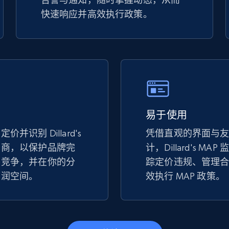
快速响应并高效执行政策。
2.5K+
359+
立即开始
Google Shopping
URL, Product id, Title, Product description,
Rating, Reviews count, Images, Variations, and
易于使用
more.
并识别 Dillard's
凭借直观的界面与
售商，以保护品牌完
计，Dillard's M
2.4K+
199+
立即开始
平竞争，并在你的分
踪定价违规、管理
利润空间。
效执行 MAP 政策。
Amazon products global dataset -
Collects products by specific category