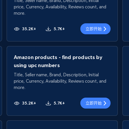
Title, Seller name, Brand, Description, Initial
price, Currency, Availability, Reviews count, and
more.
35.2K+
5.7K+
立即开始
Amazon products - find products by
using upc numbers
Title, Seller name, Brand, Description, Initial
price, Currency, Availability, Reviews count, and
more.
35.2K+
5.7K+
立即开始