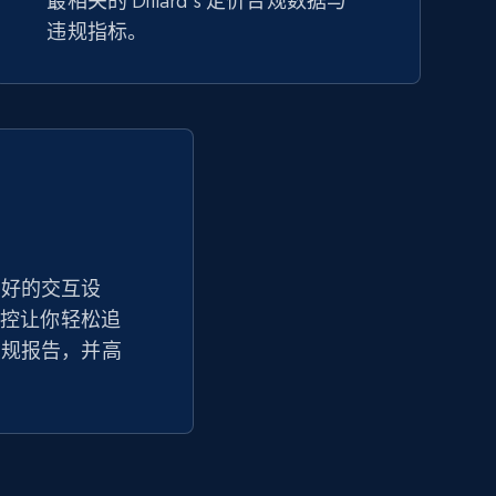
最相关的 Dillard's 定价合规数据与
违规指标。
2.5K+
359+
立即开始
Google Shopping - collects products
from web using keywords
URL, Product id, Title, Product description,
Rating, Reviews count, Images, Variations, and
more.
友好的交互设
AP 监控让你轻松追
2.4K+
199+
立即开始
合规报告，并高
Amazon products global dataset -
Collecting products by keyword search