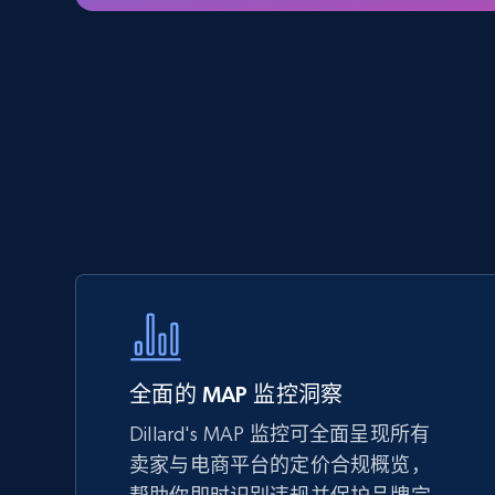
5.6K+
875+
立即开始
TikTok Shop - Collect TikTok shop
products by keywords search
URL, Title, Available, Description, Currency, Initial
price, Final price, Discount percent, and more.
5.4K+
667+
立即开始
eBay
全面的 MAP 监控洞察
URL, Product id, Title, Seller name, Seller rating,
Dillard's MAP 监控可全面呈现所有
Seller reviews, Breadcrumbs, Root category, and
more.
卖家与电商平台的定价合规概览，