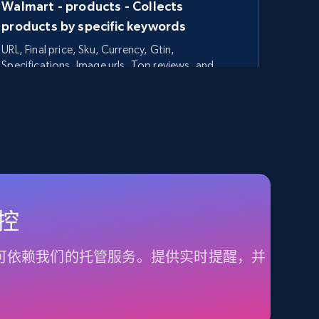
Walmart - products - Collects
products by specific keywords
URL, Final price, Sku, Currency, Gtin,
Specifications, Image urls, Top reviews, and
more.
5.6K+
875+
立即开始
TikTok Shop - category
监控
URL, Title, Available, Description, Currency, Initial
price, Final price, Discount percent, and more.
据，可依赖我们的托管服务。提供实时提醒，并