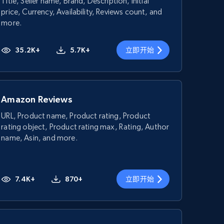
Title, Seller name, Brand, Description, Initial
price, Currency, Availability, Reviews count, and
more.
35.2K+
5.7K+
立即开始
Amazon Reviews
URL, Product name, Product rating, Product
rating object, Product rating max, Rating, Author
name, Asin, and more.
7.4K+
870+
立即开始