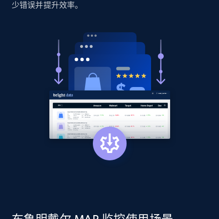
少错误并提升效率。
2.1K+
375+
立即开始
Amazon products global dataset - Collect
products from Brands URLs
Title, Seller name, Brand, Description, Initial
price, Currency, Availability, Reviews count, and
more.
2.1K+
375+
立即开始
Etsy
URL, Product id, Listing inventory id, Title, Rating,
Reviews count shop, Reviews count item, Initial