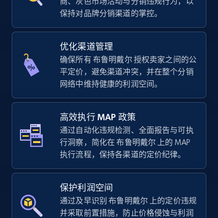
商、灰色市场活动与分销违规行为，以
保持对品牌分销渠道的掌控。
TikTok Shop - Collect TikTok shop products
优化渠道管理
by keywords search
确保所有 布鲁明戴尔 授权卖家之间的公
URL, Title, Available, Description, Currency, Initial
平定价，避免渠道冲突，并在整个分销
price, Final price, Discount percent, and more.
网络中维持健康的利润空间。
5.4K+
668+
立即开始
高效执行 MAP 政策
通过自动化违规检测、全面报告与可执
行洞察，简化在 布鲁明戴尔 上的 MAP
执行流程，保持各渠道的定价纪律。
TikTok Shop - discover records by shop url
URL, Title, Available, Description, Currency, Initial
price, Final price, Discount percent, and more.
保护利润空间
通过及早识别 布鲁明戴尔 上的定价违规
5.4K+
668+
立即开始
并采取前置措施，防止价格侵蚀与利润