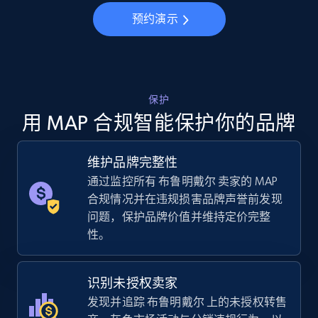
预约演示
5.6K+
875+
立即开始
TikTok Shop
保护
URL, Title, Available, Description, Currency, Initial
用 MAP 合规智能保护你的品牌
price, Final price, Discount percent, and more.
维护品牌完整性
5.4K+
668+
立即开始
通过监控所有 布鲁明戴尔 卖家的 MAP
合规情况并在违规损害品牌声誉前发现
问题，保护品牌价值并维持定价完整
性。
TikTok Shop - category
URL, Title, Available, Description, Currency, Initial
price, Final price, Discount percent, and more.
识别未授权卖家
发现并追踪 布鲁明戴尔 上的未授权转售
5.4K+
668+
立即开始