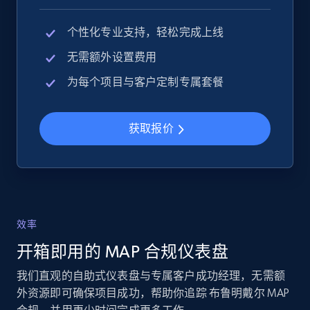
2.4K+
199+
立即开始
个性化专业支持，轻松完成上线
无需额外设置费用
Google Shopping - collects products from
为每个项目与客户定制专属套餐
web using keywords
URL, Product id, Title, Product description,
Rating, Reviews count, Images, Variations, and
获取报价
more.
2.4K+
199+
立即开始
效率
Home Depot US
开箱即用的 MAP 合规仪表盘
URL, Domain, Country code, Model number,
我们直观的自助式仪表盘与专属客户成功经理，无需额
Sku, Product id, Product name, Manufacturer,
外资源即可确保项目成功，帮助你追踪 布鲁明戴尔 MAP
and more.