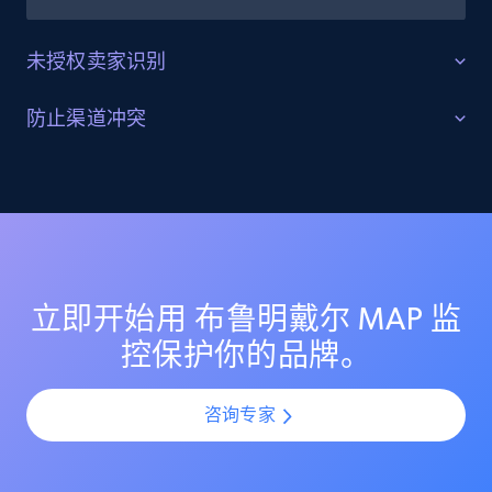
Reviews count shop, Reviews count item, Initial
price, and more.
未授权卖家识别
1.9K+
322+
立即开始
识别并追踪灰色市场活动
防止渠道冲突
发现 布鲁明戴尔 上的未授权转售商与灰色市场卖家。监
保持各渠道定价公平一致
控其定价行为，识别分销漏洞，并采取行动保护你的授
Amazon products search
权渠道合作伙伴。
通过监控 布鲁明戴尔 上所有卖家的定价一致性，避免渠
道冲突。确保授权合作伙伴维持公平定价，并在你的分
Asin, URL, Name, Sponsored, Initial price, Final
price, Currency, Sold, and more.
销网络中保护利润空间。
立即开始用 布鲁明戴尔 MAP 监
1.6K+
181+
立即开始
控保护你的品牌。
咨询专家
Target
URL, Product id, Title, Product description,