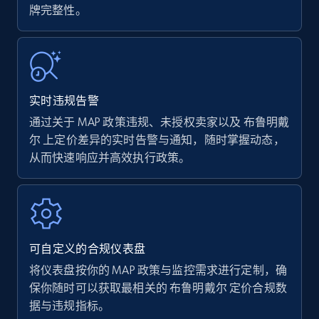
牌完整性。
Walmart - products
URL, Final price, Sku, Currency, Gtin,
Specifications, Image urls, Top reviews, and
more.
实时违规告警
通过关于 MAP 政策违规、未授权卖家以及 布鲁明戴
5.6K+
875+
立即开始
尔 上定价差异的实时告警与通知，随时掌握动态，
从而快速响应并高效执行政策。
Walmart - products - Find new products by
using specific category URL
URL, Final price, Sku, Currency, Gtin,
Specifications, Image urls, Top reviews, and
可自定义的合规仪表盘
more.
将仪表盘按你的 MAP 政策与监控需求进行定制，确
保你随时可以获取最相关的 布鲁明戴尔 定价合规数
5.6K+
875+
立即开始
据与违规指标。