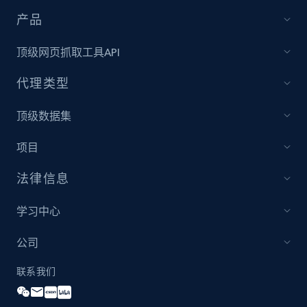
Best Buy products
产品
URL, Product id, Title, Images, Final price,
Currency, Discount, Initial price, and more.
顶级网页抓取工具API
代理类型
1.1K+
149+
立即开始
顶级数据集
项目
Best Buy products - Collect data on
products using specified keywords
法律信息
URL, Product id, Title, Images, Final price,
Currency, Discount, Initial price, and more.
学习中心
公司
1.1K+
149+
立即开始
联系我们