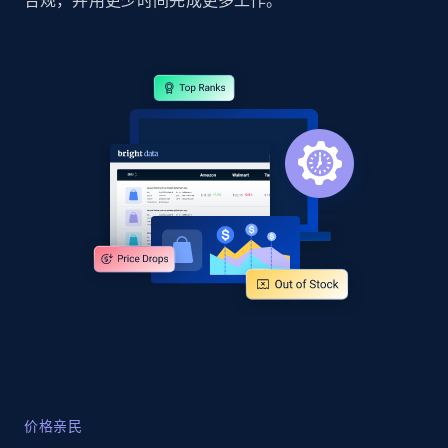
合规，并用更少时间完成更多工作。
2.1K+
355+
立即开始
Home Depot US - Gather data on products
using specified keywords
URL, Domain, Country code, Model number,
Sku, Product id, Product name, Manufacturer,
and more.
2.1K+
355+
立即开始
Home Depot US - Discover products by
specified URL
价格亲民
URL, Domain, Country code, Model number,