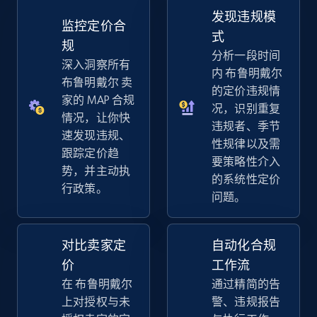
发现违规模
监控定价合
式
eBay - Gather data on products using
规
分析一段时间
specified keywords
深入洞察所有
内 布鲁明戴尔
布鲁明戴尔 卖
URL, Product id, Title, Seller name, Seller rating,
的定价违规情
Seller reviews, Breadcrumbs, Root category, and
家的 MAP 合规
况，识别重复
more.
情况，让你快
违规者、季节
速发现违规、
性规律以及需
跟踪定价趋
2.5K+
359+
立即开始
要策略性介入
势，并主动执
的系统性定价
行政策。
问题。
eBay - Collect products from shops on eBay
URL, Product id, Title, Seller name, Seller rating,
对比卖家定
自动化合规
Seller reviews, Breadcrumbs, Root category, and
价
工作流
more.
在 布鲁明戴尔
通过精简的告
上对授权与未
警、违规报告
2.5K+
359+
立即开始