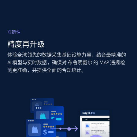
specific category URL
URL, Domain, Country code, Model number,
Sku, Product id, Product name, Manufacturer,
and more.
准确性
精度再升级
2.1K+
355+
立即开始
体验全球领先的数据采集基础设施力量，结合最精准的
AI 模型与实时数据，确保对 布鲁明戴尔 的 MAP 违规检
测更准确，并提供全面的合规统计。
Amazon products global dataset
Title, Seller name, Brand, Description, Initial
price, Currency, Availability, Reviews count, and
more.
2.1K+
375+
立即开始