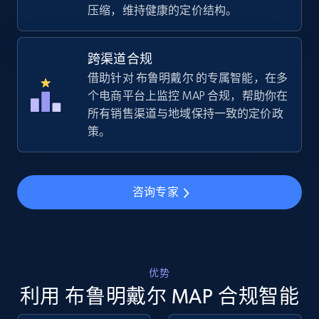
压缩，维持健康的定价结构。
Amazon sellers info
跨渠道合规
Seller id, URL, Seller name, Description, Detailed
借助针对 布鲁明戴尔 的专属智能，在多
info, Stars, Feedbacks, Return policy, and more.
个电商平台上监控 MAP 合规，帮助你在
所有销售渠道与地域保持一致的定价政
策。
2.5K+
378+
立即开始
咨询专家
eBay
URL, Product id, Title, Seller name, Seller rating,
Seller reviews, Breadcrumbs, Root category, and
more.
优势
利用 布鲁明戴尔 MAP 合规智能
2.5K+
359+
立即开始