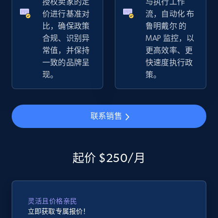
授权卖家的定
与执行工作
价进行基准对
流，自动化 布
比，确保政策
鲁明戴尔 的
合规、识别异
MAP 监控，以
eBay - Collect records by category
常值，并保持
更高效率、更
URL, Product id, Title, Seller name, Seller rating,
一致的品牌呈
快速度执行政
Seller reviews, Breadcrumbs, Root category, and
现。
策。
more.
2.5K+
359+
立即开始
联系销售
Google Shopping
起价 $250/月
URL, Product id, Title, Product description,
Rating, Reviews count, Images, Variations, and
more.
灵活且价格亲民
立即获取专属报价！