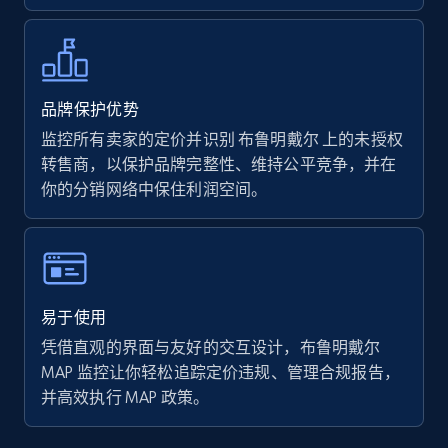
Walmart - products - Collects products by
specific keywords
品牌保护优势
URL, Final price, Sku, Currency, Gtin,
监控所有卖家的定价并识别 布鲁明戴尔 上的未授权
Specifications, Image urls, Top reviews, and
转售商，以保护品牌完整性、维持公平竞争，并在
more.
你的分销网络中保住利润空间。
5.6K+
875+
立即开始
易于使用
Walmart - products - Discover products by
凭借直观的界面与友好的交互设计，布鲁明戴尔
using sku numbers
MAP 监控让你轻松追踪定价违规、管理合规报告，
URL, Final price, Sku, Currency, Gtin,
并高效执行 MAP 政策。
Specifications, Image urls, Top reviews, and
more.