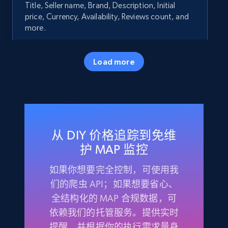
Title, Seller name, Brand, Description, Initial
price, Currency, Availability, Reviews count, and
more.
35.2K+
5.7K+
立即开始
Load more
Amazon products - Collects products by
specific keywords
从 DIY 价格追踪到免维
Title, Seller name, Brand, Description, Initial
price, Currency, Availability, Reviews count, and
护 MAP 监控
more.
如果你想要完全控制，可使用我
们的爬虫 API；如果想要省心、
35.2K+
5.7K+
立即开始
全结构化的 MAP 合规数据，可
依赖我们的托管服务。提供实时
提醒，并根据你的执行需求量身