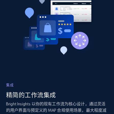
Amazon products global dataset - Collects
products by best sellers category URL
Title, Seller name, Brand, Description, Initial
price, Currency, Availability, Reviews count, and
more.
2.1K+
375+
立即开始
Amazon products global dataset - Collect
集成
Amazon products by seller URL
精简的工作流集成
Title, Seller name, Brand, Description, Initial
price, Currency, Availability, Reviews count, and
Bright Insights 以你的现有工作流为核心设计，通过灵活
more.
的用户界面与预定义的 MAP 合规使用场景，最大程度减