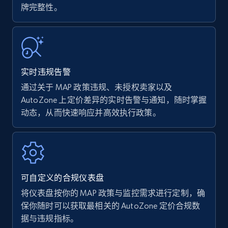
牌完整性。
Walmart - products
URL, Final price, Sku, Currency, Gtin,
Specifications, Image urls, Top reviews, and
more.
实时违规告警
通过关于 MAP 政策违规、未授权卖家以及
5.6K+
874+
立即开始
AutoZone 上定价差异的实时告警与通知，随时掌握
动态，从而快速响应并高效执行政策。
Walmart - products - Find new products by
using specific category URL
URL, Final price, Sku, Currency, Gtin,
Specifications, Image urls, Top reviews, and
可自定义的合规仪表盘
more.
将仪表盘按你的 MAP 政策与监控需求进行定制，确
保你随时可以获取最相关的 AutoZone 定价合规数
5.6K+
874+
立即开始
据与违规指标。