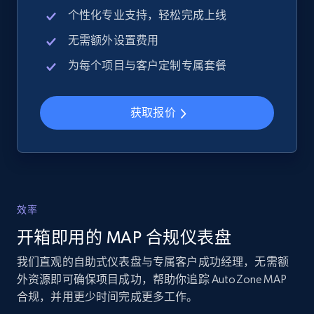
2.4K+
199+
立即开始
个性化专业支持，轻松完成上线
无需额外设置费用
为每个项目与客户定制专属套餐
Google Shopping - collects products from
web using keywords
URL, Product id, Title, Product description,
获取报价
Rating, Reviews count, Images, Variations, and
more.
2.4K+
199+
立即开始
效率
开箱即用的 MAP 合规仪表盘
Amazon products global dataset
我们直观的自助式仪表盘与专属客户成功经理，无需额
Title, Seller name, Brand, Description, Initial
外资源即可确保项目成功，帮助你追踪 AutoZone MAP
price, Currency, Availability, Reviews count, and
合规，并用更少时间完成更多工作。
more.