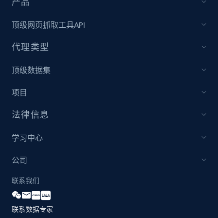
产品
Best Buy products
URL, Product id, Title, Images, Final price,
顶级网页抓取工具API
Currency, Discount, Initial price, and more.
代理类型
1.1K+
148+
立即开始
顶级数据集
项目
Best Buy products - Collect data on
法律信息
products using specified keywords
URL, Product id, Title, Images, Final price,
学习中心
Currency, Discount, Initial price, and more.
公司
1.1K+
148+
立即开始
联系我们
联系数据专家