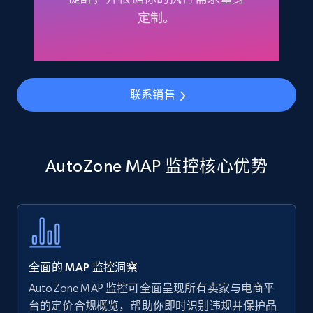
Amazon products - find products by using
定制。
upc numbers
Title, Seller name, Brand, Description, Initial
price, Currency, Availability, Reviews count, and
more.
联系销售
35.2K+
5.7K+
立即开始
AutoZone MAP 监控核心优势
Amazon Reviews
URL, Product name, Product rating, Product
rating object, Product rating max, Rating,
Author name, Asin, and more.
全面的 MAP 监控洞察
7.4K+
870+
立即开始
AutoZone MAP 监控可全面呈现所有卖家与电商平
台的定价合规概览，帮助你即时识别违规并保护品