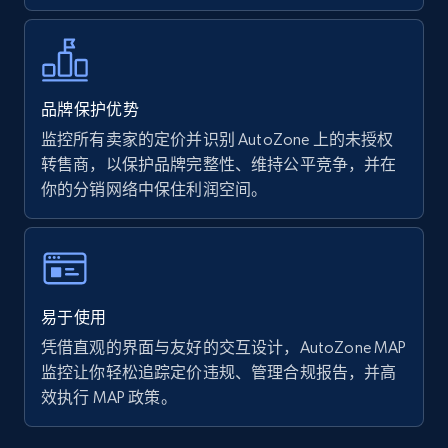
Walmart - products - Collects products by
specific keywords
品牌保护优势
URL, Final price, Sku, Currency, Gtin,
监控所有卖家的定价并识别 AutoZone 上的未授权
Specifications, Image urls, Top reviews, and
转售商，以保护品牌完整性、维持公平竞争，并在
more.
你的分销网络中保住利润空间。
5.6K+
874+
立即开始
易于使用
Walmart - products - Discover products by
凭借直观的界面与友好的交互设计，AutoZone MAP
using sku numbers
监控让你轻松追踪定价违规、管理合规报告，并高
URL, Final price, Sku, Currency, Gtin,
效执行 MAP 政策。
Specifications, Image urls, Top reviews, and
more.