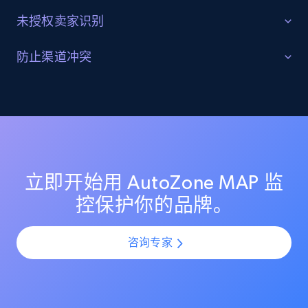
Reviews count shop, Reviews count item, Initial
未授权卖家识别
price, and more.
识别并追踪灰色市场活动
防止渠道冲突
1.9K+
322+
立即开始
发现 AutoZone 上的未授权转售商与灰色市场卖家。监
保持各渠道定价公平一致
控其定价行为，识别分销漏洞，并采取行动保护你的授
权渠道合作伙伴。
通过监控 AutoZone 上所有卖家的定价一致性，避免渠
Amazon products search
道冲突。确保授权合作伙伴维持公平定价，并在你的分
销网络中保护利润空间。
Asin, URL, Name, Sponsored, Initial price, Final
price, Currency, Sold, and more.
立即开始用 AutoZone MAP 监
控保护你的品牌。
1.6K+
180+
立即开始
咨询专家
Target
URL, Product id, Title, Product description,