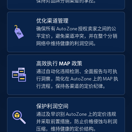
保持对品牌分销渠道的掌控。
优化渠道管理
TikTok Shop - Collect TikTok shop products
确保所有 AutoZone 授权卖家之间的公
by keywords search
平定价，避免渠道冲突，并在整个分销
URL, Title, Available, Description, Currency, Initial
网络中维持健康的利润空间。
price, Final price, Discount percent, and more.
高效执行 MAP 政策
5.4K+
667+
立即开始
通过自动化违规检测、全面报告与可执
行洞察，简化在 AutoZone 上的 MAP 执
行流程，保持各渠道的定价纪律。
TikTok Shop - discover records by shop url
URL, Title, Available, Description, Currency, Initial
保护利润空间
price, Final price, Discount percent, and more.
通过及早识别 AutoZone 上的定价违规
并采取前置措施，防止价格侵蚀与利润
5.4K+
667+
立即开始
压缩，维持健康的定价结构。