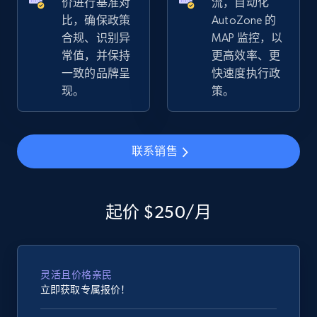
价进行基准对
流，自动化
比，确保政策
AutoZone 的
合规、识别异
MAP 监控，以
常值，并保持
更高效率、更
eBay - Collect records by category
一致的品牌呈
快速度执行政
URL, Product id, Title, Seller name, Seller rating,
现。
策。
Seller reviews, Breadcrumbs, Root category, and
more.
联系销售
2.5K+
358+
立即开始
起价 $250/月
Google Shopping
URL, Product id, Title, Product description,
Rating, Reviews count, Images, Variations, and
灵活且价格亲民
more.
立即获取专属报价！