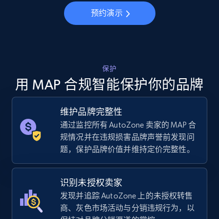
预约演示
5.6K+
874+
立即开始
TikTok Shop
保护
URL, Title, Available, Description, Currency, Initial
用 MAP 合规智能保护你的品牌
price, Final price, Discount percent, and more.
维护品牌完整性
5.4K+
667+
立即开始
通过监控所有 AutoZone 卖家的 MAP 合
规情况并在违规损害品牌声誉前发现问
题，保护品牌价值并维持定价完整性。
TikTok Shop - category
URL, Title, Available, Description, Currency, Initial
识别未授权卖家
price, Final price, Discount percent, and more.
发现并追踪 AutoZone 上的未授权转售
商、灰色市场活动与分销违规行为，以
5.4K+
667+
立即开始