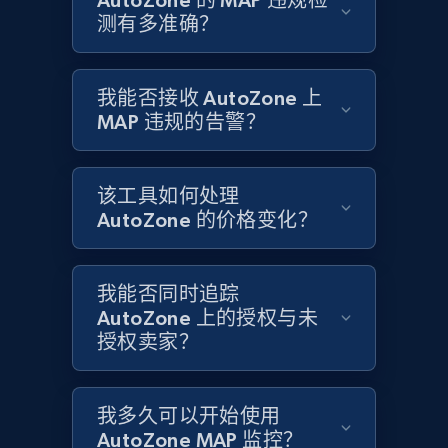
AutoZone 的 MAP 违规检
URL, Product id, Title, Product description,
测有多准确？
Rating, Reviews count, Initial price, Discount,
and more.
我能否接收 AutoZone 上
1.3K+
175+
立即开始
MAP 违规的告警？
该工具如何处理
Target - Discover products by specified
AutoZone 的价格变化？
UPC
URL, Product id, Title, Product description,
Rating, Reviews count, Initial price, Discount,
我能否同时追踪
and more.
AutoZone 上的授权与未
授权卖家？
1.3K+
175+
立即开始
我多久可以开始使用
AutoZone MAP 监控？