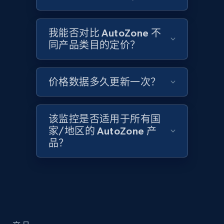
Zara - Products
Category id, Product id, Product name, Price,
我能否对比 AutoZone 不
Currency, Colour code, Colour, Description, and
more.
同产品类目的定价？
1.2K+
208+
立即开始
价格数据多久更新一次？
该监控是否适用于所有国
Zara - Products - discovery by category url
家/地区的 AutoZone 产
Category id, Product id, Product name, Price,
品？
Currency, Colour code, Colour, Description, and
more.
1.2K+
208+
立即开始