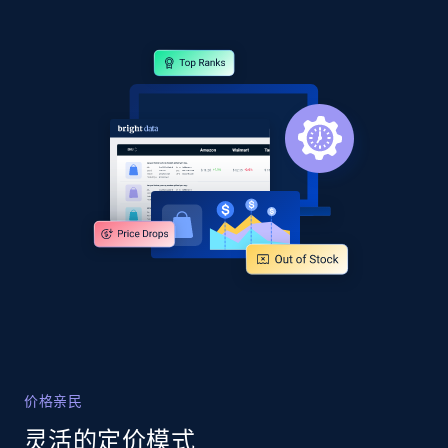
2.1K+
375+
立即开始
Amazon products global dataset - Collects
products by specific category URL
Title, Seller name, Brand, Description, Initial
price, Currency, Availability, Reviews count, and
more.
2.1K+
375+
立即开始
Amazon products global dataset -
价格亲民
Collecting products by keyword search
灵活的定价模式
Title, Seller name, Brand, Description, Initial