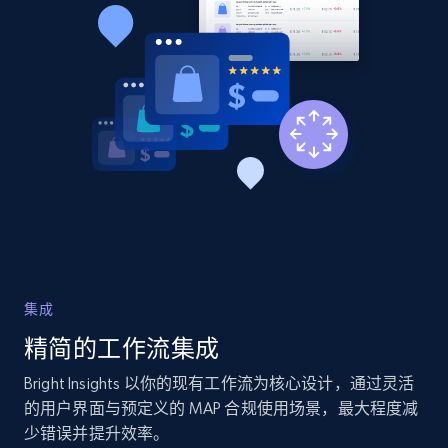
Home Depot US - Discover products by
specified URL
URL, Domain, Country code, Model number,
Sku, Product id, Product name, Manufacturer,
and more.
2.1K+
353+
立即开始
集成
Home Depot US - Discover products by
精简的工作流集成
specified UPC
Bright Insights 以你的现有工作流为核心设计，通过灵活
URL, Domain, Country code, Model number,
Sku, Product id, Product name, Manufacturer,
的用户界面与预定义的 MAP 合规使用场景，最大程度减
and more.
少错误并提升效率。