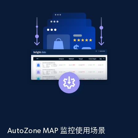
2.1K+
353+
立即开始
Home Depot US - Discovery products by
specific category URL
URL, Domain, Country code, Model number,
Sku, Product id, Product name, Manufacturer,
and more.
2.1K+
353+
立即开始
Etsy
URL, Product id, Listing inventory id, Title, Rating,
AutoZone MAP 监控使用场景
Reviews count shop, Reviews count item, Initial