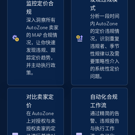
监控定价合
式
规
分析一段时间
eBay - Gather data on products using
深入洞察所有
内 AutoZone
specified keywords
AutoZone 卖家
的定价违规情
的 MAP 合规情
URL, Product id, Title, Seller name, Seller rating,
况，识别重复
Seller reviews, Breadcrumbs, Root category, and
况，让你快速
违规者、季节
more.
发现违规、跟
性规律以及需
踪定价趋势，
要策略性介入
并主动执行政
2.5K+
358+
立即开始
的系统性定价
策。
问题。
eBay - Collect products from shops on eBay
对比卖家定
自动化合规
URL, Product id, Title, Seller name, Seller rating,
价
工作流
Seller reviews, Breadcrumbs, Root category, and
在 AutoZone
通过精简的告
more.
上对授权与未
警、违规报告
授权卖家的定
与执行工作
2.5K+
358+
立即开始