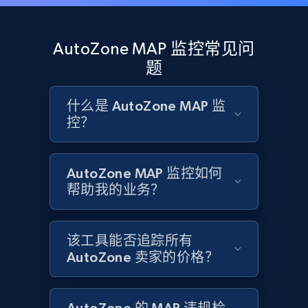
Rating, Reviews count, Initial price, Discount,
and more.
AutoZone MAP 监控常见问
1.3K+
175+
立即开始
题
什么是 AutoZone MAP 监
控？
Target - Gather data on products using
specified keywords
URL, Product id, Title, Product description,
AutoZone MAP 监控如何
Rating, Reviews count, Initial price, Discount,
帮助我的业务？
and more.
1.3K+
175+
立即开始
该工具能否追踪所有
AutoZone 卖家的价格？
Target - Discover products by category url