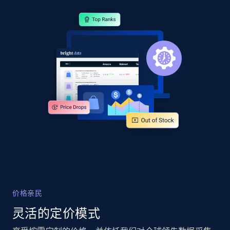
2.1K+
375+
立即开始
Amazon products global dataset - Collects
products by specific category URL
Title, Seller name, Brand, Description, Initial
price, Currency, Availability, Reviews count, and
more.
2.1K+
375+
立即开始
价格亲民
Amazon products global dataset -
Collecting products by keyword search
灵活的定价模式
Title, Seller name, Brand, Description, Initial