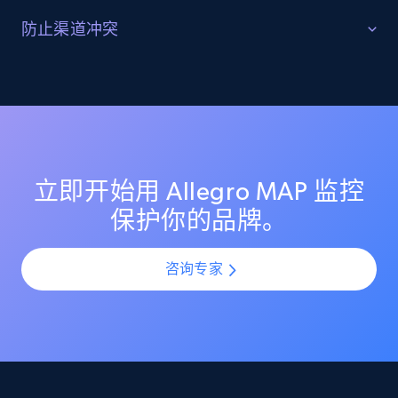
Reviews count shop, Reviews count item, Initial
识别并追踪灰色市场活动
防止渠道冲突
price, and more.
发现 Allegro 上的未授权转售商与灰色市场卖家。监控其
保持各渠道定价公平一致
定价行为，识别分销漏洞，并采取行动保护你的授权渠
1.9K+
322+
立即开始
道合作伙伴。
通过监控 Allegro 上所有卖家的定价一致性，避免渠道冲
突。确保授权合作伙伴维持公平定价，并在你的分销网
络中保护利润空间。
Amazon products search
立即开始用 Allegro MAP 监控
Asin, URL, Name, Sponsored, Initial price, Final
保护你的品牌。
price, Currency, Sold, and more.
咨询专家
1.6K+
180+
立即开始
Target
URL, Product id, Title, Product description,