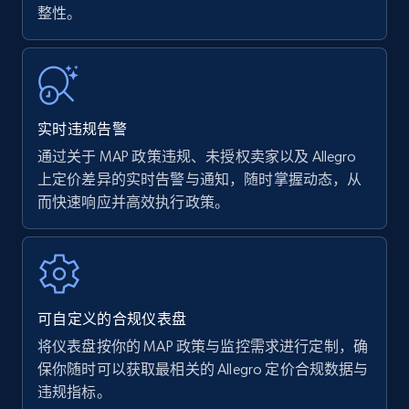
整性。
Walmart - products
URL, Final price, Sku, Currency, Gtin,
Specifications, Image urls, Top reviews, and
more.
实时违规告警
通过关于 MAP 政策违规、未授权卖家以及 Allegro
5.6K+
874+
立即开始
上定价差异的实时告警与通知，随时掌握动态，从
而快速响应并高效执行政策。
Walmart - products - Find new products by
using specific category URL
URL, Final price, Sku, Currency, Gtin,
Specifications, Image urls, Top reviews, and
可自定义的合规仪表盘
more.
将仪表盘按你的 MAP 政策与监控需求进行定制，确
保你随时可以获取最相关的 Allegro 定价合规数据与
5.6K+
874+
立即开始
违规指标。