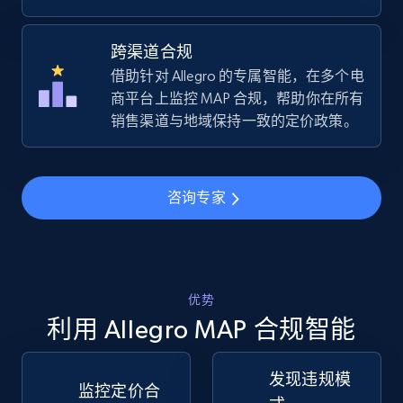
跨渠道合规
Amazon sellers info
借助针对 Allegro 的专属智能，在多个电
Seller id, URL, Seller name, Description, Detailed
商平台上监控 MAP 合规，帮助你在所有
info, Stars, Feedbacks, Return policy, and more.
销售渠道与地域保持一致的定价政策。
2.5K+
378+
立即开始
咨询专家
eBay
URL, Product id, Title, Seller name, Seller rating,
优势
Seller reviews, Breadcrumbs, Root category, and
more.
利用 Allegro MAP 合规智能
2.5K+
358+
立即开始
发现违规模
监控定价合