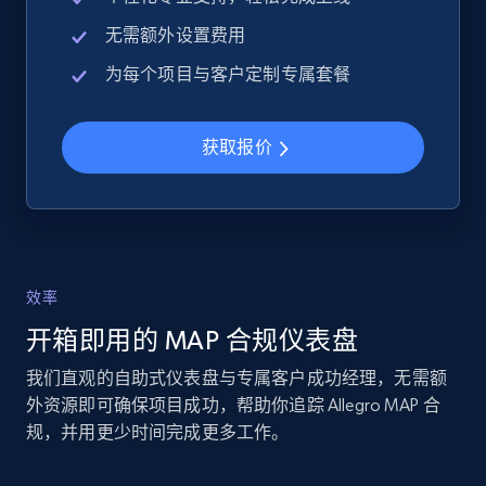
2.4K+
199+
立即开始
无需额外设置费用
为每个项目与客户定制专属套餐
Google Shopping - collects products from
web using keywords
获取报价
URL, Product id, Title, Product description,
Rating, Reviews count, Images, Variations, and
more.
2.4K+
199+
立即开始
效率
开箱即用的 MAP 合规仪表盘
我们直观的自助式仪表盘与专属客户成功经理，无需额
Amazon products global dataset
外资源即可确保项目成功，帮助你追踪 Allegro MAP 合
Title, Seller name, Brand, Description, Initial
规，并用更少时间完成更多工作。
price, Currency, Availability, Reviews count, and
more.