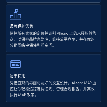
Walmart - products - Collects products by
specific keywords
品牌保护优势
URL, Final price, Sku, Currency, Gtin,
监控所有卖家的定价并识别 Allegro 上的未授权转售
Specifications, Image urls, Top reviews, and
商，以保护品牌完整性、维持公平竞争，并在你的
more.
分销网络中保住利润空间。
5.6K+
874+
立即开始
易于使用
Walmart - products - Discover products by
凭借直观的界面与友好的交互设计，Allegro MAP 监
using sku numbers
控让你轻松追踪定价违规、管理合规报告，并高效
URL, Final price, Sku, Currency, Gtin,
执行 MAP 政策。
Specifications, Image urls, Top reviews, and
more.