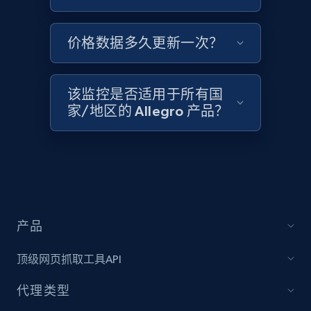
Zara - Products
Category id, Product id, Product name, Price,
价格数据多久更新一次？
Currency, Colour code, Colour, Description, and
more.
该监控是否适用于所有国
1.2K+
208+
立即开始
家/地区的 Allegro 产品？
Zara - Products - discovery by category url
Category id, Product id, Product name, Price,
Currency, Colour code, Colour, Description, and
more.
产品
1.2K+
208+
立即开始
顶级网页抓取工具API
代理类型