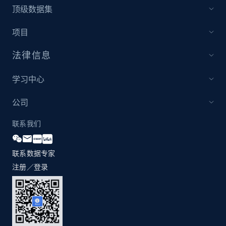
顶级数据集
Best Buy products
URL, Product id, Title, Images, Final price,
项目
Currency, Discount, Initial price, and more.
法律信息
1.1K+
148+
立即开始
学习中心
公司
Best Buy products - Collect data on
联系我们
products using specified keywords
URL, Product id, Title, Images, Final price,
Currency, Discount, Initial price, and more.
联系数据专家
注册／登录
1.1K+
148+
立即开始