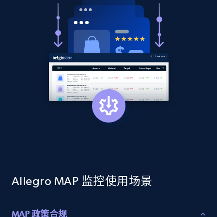
2.1K+
353+
立即开始
Home Depot US - Discovery products by
specific category URL
URL, Domain, Country code, Model number,
Sku, Product id, Product name, Manufacturer,
and more.
2.1K+
353+
立即开始
Allegro MAP 监控使用场景
Etsy
URL, Product id, Listing inventory id, Title, Rating,
Reviews count shop, Reviews count item, Initial
MAP 政策合规