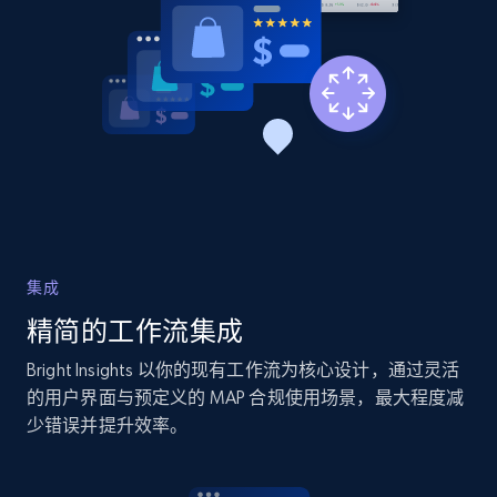
Home Depot US - Discover products by
specified URL
URL, Domain, Country code, Model number,
Sku, Product id, Product name, Manufacturer,
and more.
2.1K+
353+
立即开始
集成
精简的工作流集成
Home Depot US - Discover products by
Bright Insights 以你的现有工作流为核心设计，通过灵活
specified UPC
的用户界面与预定义的 MAP 合规使用场景，最大程度减
少错误并提升效率。
URL, Domain, Country code, Model number,
Sku, Product id, Product name, Manufacturer,
and more.