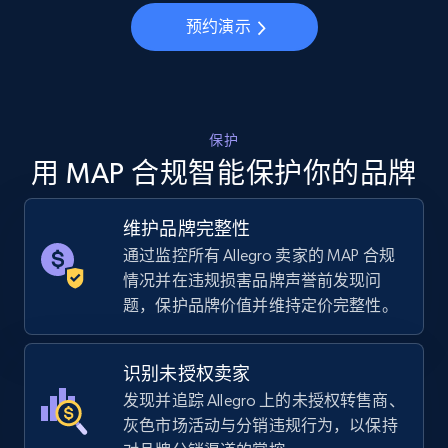
预约演示
5.6K+
874+
立即开始
TikTok Shop
保护
URL, Title, Available, Description, Currency, Initial
用 MAP 合规智能保护你的品牌
price, Final price, Discount percent, and more.
维护品牌完整性
5.4K+
667+
立即开始
通过监控所有 Allegro 卖家的 MAP 合规
情况并在违规损害品牌声誉前发现问
题，保护品牌价值并维持定价完整性。
TikTok Shop - category
URL, Title, Available, Description, Currency, Initial
识别未授权卖家
price, Final price, Discount percent, and more.
发现并追踪 Allegro 上的未授权转售商、
灰色市场活动与分销违规行为，以保持
5.4K+
667+
立即开始