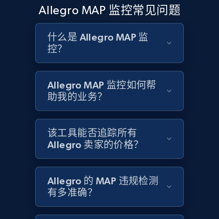
Rating, Reviews count, Initial price, Discount,
Allegro MAP 监控常见问题
and more.
什么是 Allegro MAP 监
1.3K+
175+
立即开始
控？
Allegro MAP 监控如何帮
Target - Gather data on products using
助我的业务？
specified keywords
URL, Product id, Title, Product description,
Rating, Reviews count, Initial price, Discount,
该工具能否追踪所有
and more.
Allegro 卖家的价格？
1.3K+
175+
立即开始
Allegro 的 MAP 违规检测
有多准确？
Target - Discover products by category url