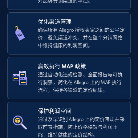
对品牌分销渠道的掌控。
优化渠道管理
TikTok Shop - Collect TikTok shop products
确保所有 Allegro 授权卖家之间的公平定
by keywords search
价，避免渠道冲突，并在整个分销网络
URL, Title, Available, Description, Currency, Initial
中维持健康的利润空间。
price, Final price, Discount percent, and more.
高效执行 MAP 政策
5.4K+
667+
立即开始
通过自动化违规检测、全面报告与可执
行洞察，简化在 Allegro 上的 MAP 执行
流程，保持各渠道的定价纪律。
TikTok Shop - discover records by shop url
URL, Title, Available, Description, Currency, Initial
保护利润空间
price, Final price, Discount percent, and more.
通过及早识别 Allegro 上的定价违规并采
取前置措施，防止价格侵蚀与利润压
5.4K+
667+
立即开始
缩，维持健康的定价结构。