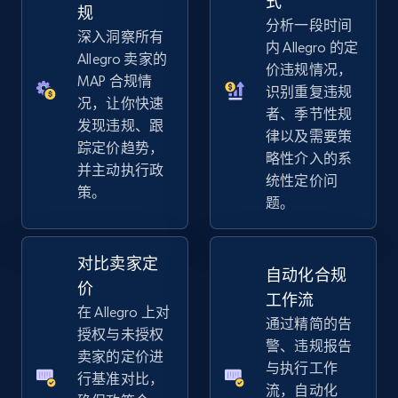
式
规
分析一段时间
深入洞察所有
内 Allegro 的定
eBay - Gather data on products using
Allegro 卖家的
价违规情况，
specified keywords
MAP 合规情
识别重复违规
况，让你快速
URL, Product id, Title, Seller name, Seller rating,
者、季节性规
Seller reviews, Breadcrumbs, Root category, and
发现违规、跟
律以及需要策
more.
踪定价趋势，
略性介入的系
并主动执行政
统性定价问
策。
2.5K+
358+
立即开始
题。
对比卖家定
自动化合规
eBay - Collect products from shops on eBay
价
工作流
URL, Product id, Title, Seller name, Seller rating,
在 Allegro 上对
通过精简的告
Seller reviews, Breadcrumbs, Root category, and
授权与未授权
more.
警、违规报告
卖家的定价进
与执行工作
行基准对比，
流，自动化
2.5K+
358+
立即开始