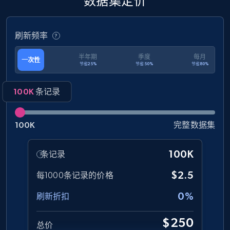
数据集定价
eCommerce
刷新频率
1.3K+
175+
立即购买
半年期
季度
每月
一次性
节省25%
节省50%
节省80%
Amazon Walmart
100K
条记录
URL, Title amazon, Seller name amazon, Brand
amazon, Description amazon, Initial price
100K
完整数据集
amazon, Currency amazon, Availability amazon,
and more.
100K
条记录
eCommerce
$2.5
每1000条记录的价格
0%
刷新折扣
1.2K+
132+
立即购买
$250
总价