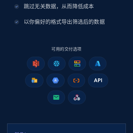
2.5K+
378+
立即购买
跳过无关数据，从而降低成本
以你偏好的格式导出筛选后的数据
eBay
URL, Product id, Title, Seller name, Seller rating,
可用的交付选项
Seller reviews, Breadcrumbs, Root category, and
more.
eCommerce
2.5K+
359+
立即购买
Google Shopping
URL, Product id, Title, Product description,