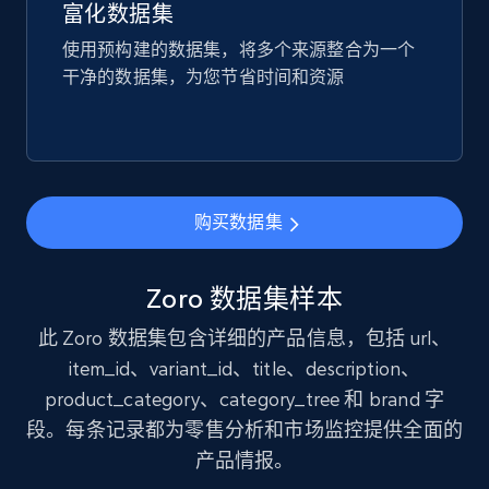
price, and more.
富化数据集
使用预构建的数据集，将多个来源整合为一个
eCommerce
干净的数据集，为您节省时间和资源
1.9K+
322+
立即购买
购买数据集
Amazon best seller products
Title, Seller name, Brand, Description, Initial
Zoro 数据集样本
price, Final price, Final price high, Currency, and
more.
此 Zoro 数据集包含详细的产品信息，包括 url、
item_id、variant_id、title、description、
eCommerce
product_category、category_tree 和 brand 字
段。每条记录都为零售分析和市场监控提供全面的
1.7K+
254+
立即购买
产品情报。