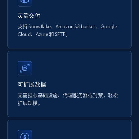
Naver products
灵活交付
URL, Product id, Title, Original price, Final price,
Discount rate, Currency, Description, and more.
支持 Snowflake、Amazon S3 bucket、Google
Cloud、Azure 和 SFTP。
eCommerce
838+
46+
立即购买
可扩展数据
Google Shopping products search US
无需担心基础设施、代理服务器或封禁，轻松
URL, Product id, Title, Final price, Initial price,
扩展规模。
Currency, Rating, Reviews count, and more.
eCommerce