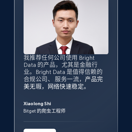
我推荐任何公司使用 Bright
最重要的是拥有
质量
最好、
数量
Data 的产品，尤其是金融行
最多的数据，而这正是 Bright
业。Bright Data 是值得信赖的
Data 和 tgndata 发挥作用的地
合规公司、 服务一流，
方。
产品完
Bright Data 拥有自有代理基础
根据我的使用体验，Bright Data
我们对与 Bright Data 的合作感
我们对 Bright Data 的
可靠性
印
美无瑕，网络快速稳定。
设施，助您持续获取网络数据。
的服务价值不可估量。Bright
到非常满意。各方面都很不错，
象深刻，对整体服务也非常满
此外，他们的网页解锁工具还能
Data 帮助我们采集了充足的公
网络非常稳定，而我们对其客户
意。我们与客户经理保持着定期
George Koutsoudopoulos
帮助您轻松绕过烦人的验证码
共网络数据以满足需求，并通过
服务和支持团队也非常认可。
沟通，他的协助对我们非常有帮
Xiaolong Shi
tgndata 的首席执行官 (CEO)
（CAPTCHA）。
其支持团队和开发团队，让我们
助。
Bitget 的爬虫工程师
对许多流程进行了优化。
Cheddi Rai
Nicholas Renotte
Yorgos Panzaris
AdRetreaver CEO