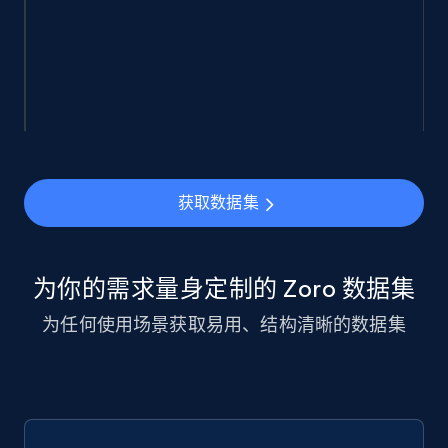
943+
151+
立即购买
Walmart sellers info
Seller id, URL, Catalog seller id, Seller name, Seller
display name, Seller email, Seller phone, Seller
about us, and more.
获取数据集
eCommerce
为你的需求量身定制的 Zoro 数据集
912+
88+
立即购买
为任何使用场景获取易用、结构清晰的数据集
Ozon.ru products
URL, Sku, Breadcrumbs, Name, Rating, Review
count, Description, Image, and more.