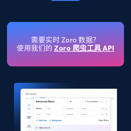
eCommerce
5.6K+
875+
立即购买
需要实时 Zoro 数据？
使用我们的
Zoro 爬虫工具 API
TikTok Shop
URL, Title, Available, Description, Currency, Initial
price, Final price, Discount percent, and more.
eCommerce
5.4K+
667+
立即购买