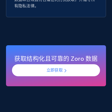
有隐私法律。
Google Play Store reviews
URL, Review id, Reviewer name, Review date,
Review rating, Review, Found helpful, App url, and
more.
eCommerce
获取结构化且可靠的 Zoro 数据
740+
39+
立即购买
立即获取
Mouser - Products
Product url, Category url, Mouser part num, Mfr
part number, Manufacturer, Image, Image high,
Manufacturer url, and more.