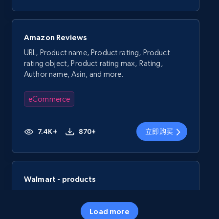
Amazon Reviews
URL, Product name, Product rating, Product
rating object, Product rating max, Rating,
Author name, Asin, and more.
eCommerce
7.4K+
870+
立即购买
Walmart - products
URL, Final price, Sku, Currency, Gtin,
Specifications, Image urls, Top reviews, and
Load more
more.