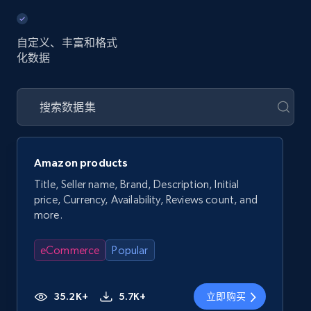
自定义、丰富和格式
化数据
Amazon products
Title, Seller name, Brand, Description, Initial
price, Currency, Availability, Reviews count, and
more.
eCommerce
Popular
35.2K+
5.7K+
立即购买