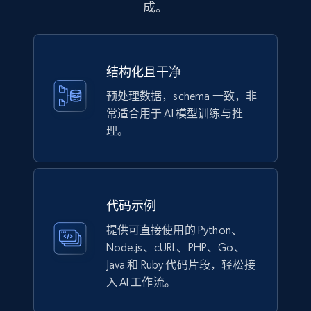
成。
1.1K+
149+
立即购买
结构化且干净
预处理数据，schema 一致，非
Lowes.com
常适合用于 AI 模型训练与推
URL, Domain, Marketplace pn, Sku, Other pn,
理。
Model number, Gtin ean pn, Product name, and
more.
eCommerce
代码示例
提供可直接使用的 Python、
991+
162+
立即购买
Node.js、cURL、PHP、Go、
Java 和 Ruby 代码片段，轻松接
入 AI 工作流。
Lazada - Products