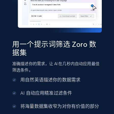
Shein- Products
Product name, Description, Initial price, Final
price, Currency, In stock, Color, Size, and more.
eCommerce
用一个提示词筛选 Zoro 数
2.8K+
388+
立即购买
据集
准确描述你的需求，让 AI 在几秒内自动应用最佳
筛选条件。
Amazon sellers info
用自然英语描述你的数据需求
Seller id, URL, Seller name, Description, Detailed
info, Stars, Feedbacks, Return policy, and more.
AI 自动应用精准过滤条件
eCommerce
将海量数据集收窄为对你有价值的部分