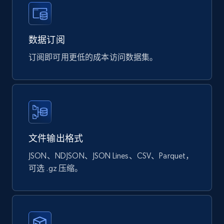
eCommerce
数据订阅
897+
114+
立即购买
订阅即可用更低的成本访问数据集。
Sephora products
URL, ID, Name, Sku, In stock, Regular price,
Actual price, Unit price, and more.
文件输出格式
JSON、NDJSON、JSON Lines、CSV、Parquet，
eCommerce
可选 .gz 压缩。
877+
124+
立即购买