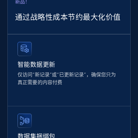
新品！
Rating, Reviews count, Images, Variations, and
more.
通过战略性成本节约最大化价值
eCommerce
2.4K+
199+
立即购买
智能数据更新
仅访问“新记录”或“已更新记录”，确保您只为
Amazon products global dataset
真正需要的内容付费
Title, Seller name, Brand, Description, Initial
price, Currency, Availability, Reviews count, and
more.
eCommerce
数据集捆绑包
2.1K+
375+
立即购买