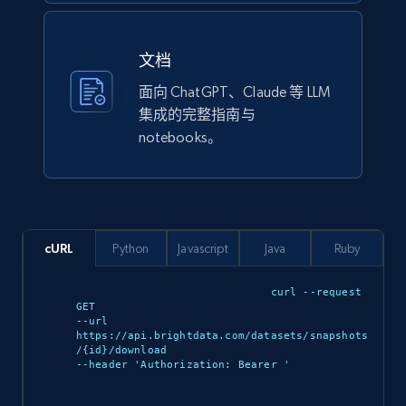
URL, Title, Rating, Reviews, Initial price, Final
price, Currency, Stock, and more.
文档
eCommerce
面向 ChatGPT、Claude 等 LLM
集成的完整指南与
notebooks。
988+
160+
立即购买
Ikea - Products
cURL
Python
Javascript
Java
Ruby
Description, In stock, Color, Size, Reviews
count, Main image, Category url, Category, and
curl --request 
more.
GET 

--url 
https://api.brightdata.com/datasets/snapshots
eCommerce
/{id}/download 

--header 'Authorization: Bearer 
'
