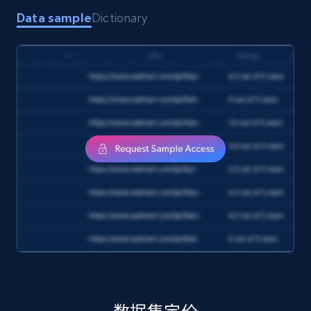
Data sample
Dictionary
Amazon products search
Asin, URL, Name, Sponsored, Initial price, Final
price, Currency, Sold, and more.
eCommerce
1.6K+
181+
立即购买
Target
URL, Product id, Title, Product description,
Rating, Reviews count, Initial price, Discount,
and more.