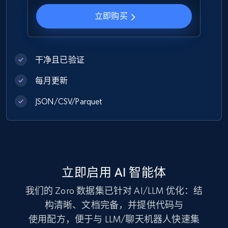
立即购买
Zara - Products
Category id, Product id, Product name, Price,
Currency, Colour code, Colour, Description, and
more.
干净且已验证
每月更新
eCommerce
JSON/CSV/Parquet
1.2K+
208+
立即购买
Best Buy products
立即启用 AI 智能体
URL, Product id, Title, Images, Final price,
我们的 Zoro 数据集已针对 AI/LLM 优化：结
Currency, Discount, Initial price, and more.
构清晰、文档完备，并提供代码与
使用配方，便于与 LLM/聊天机器人快速集
eCommerce