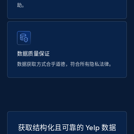
助。
483+
38+
立即购买
Google Maps Images
Place id, URL, Country, Name, Category,
Address, Description, Business details, and
数据质量保证
more.
数据获取方式合乎道德，符合所有隐私法律。
Business
302+
7+
立即购买
获取结构化且可靠的 Yelp 数据