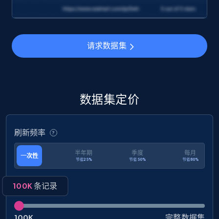
2.8K+
244+
立即购买
请求数据集
pitchbook companies information
URL, ID, Company name, Company socials, Year
founded, Status, Employees, Latest deal type,
数据集定价
and more.
Business
刷新频率
半年期
季度
每月
一次性
节省25%
节省50%
节省80%
2.7K+
276+
立即购买
100K
条记录
Zoominfo companies information
100K
完整数据集