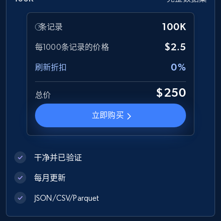
URL, ID, Name, Description, Revenue, Revenue
currency, Revenue text, Stock symbol, and more.
100K
条记录
Business
$2.5
每1000条记录的价格
0%
刷新折扣
2.7K+
265+
立即购买
$250
总价
立即购买
Glassdoor job listings information
URL, Company url overview, Company name,
Company rating, Job title, Job location, Job
干净并已验证
overview, Company headquarters, and more.
每月更新
Business
JSON/CSV/Parquet
2.5K+
339+
立即购买