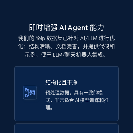
即时增强 AI Agent 能力
G2 software product overview
URL, Product name, Product id, Rating,
我们的 Yelp 数据集已针对 AI/LLM 进行优
Description, Product url, Seller, Ownership, and
化：结构清晰、文档完善，并提供代码和
more.
示例，便于 LLM/聊天机器人集成。
Business
Enriched
结构化且干净
2K+
239+
立即购买
预处理数据，具有一致的模
式，非常适合 AI 模型训练和推
理。
Trustpilot business reviews
Company name, Review id, Review date, Review
rating, Review title, Review content, Is verified