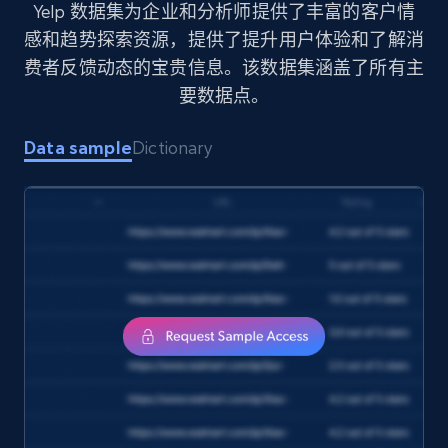
LinkedIn profiles Jobs Listings
Yelp 数据集为企业和分析师提供了丰富的客户情
感和趋势探索资源，提供了提升用户体验和了解消
URL, Linkedin id, Name, About, Position,
Optional jobs, Country code, Experience, and
费者反馈动态的宝贵信息。该数据集涵盖了所有主
more.
要数据点。
Business
Data sample
Dictionary
3.1K+
95+
立即购买
Yelp businesses overview
Business id, Yelp biz id, Name, Updates from
business, Overall rating, Reviews count, Is
claimed, Categories, and more.
Business