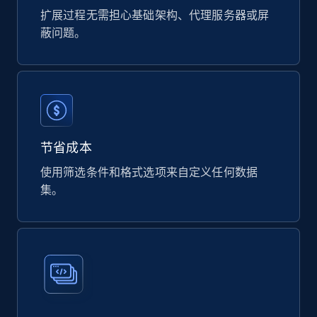
扩展过程无需担心基础架构、代理服务器或屏
蔽问题。
741+
55+
立即购买
Owler companies information
CompanyID, Ownership, IndustrySectors,
Revenue, Founded, CompanyName, Country,
节省成本
EmployeeCount, and more.
使用筛选条件和格式选项来自定义任何数据
集。
Business
720+
74+
立即购买
VentureRadar company information