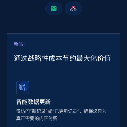
Business
Enriched
6.3K+
541+
立即购买
新品！
Employees business enriched dataset
通过战略性成本节约最大化价值
URL, Profile url, Linkedin num id, Avatar, Profile
name, Certifications, Profile location, Profile
connections, and more.
Business
Enriched
智能数据更新
5.3K+
384+
立即购买
仅访问“新记录”或“已更新记录”，确保您只为
真正需要的内容付费