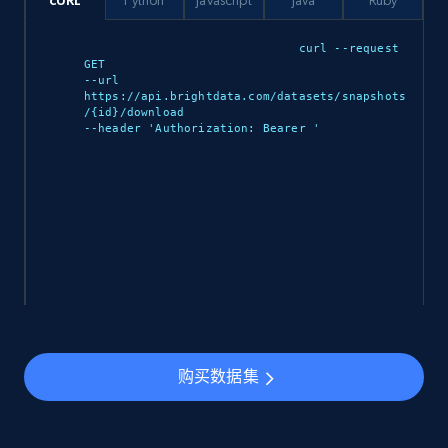
cURL
Python
Javascript
Java
Ruby
Yelp businesses reviews
curl --request 
GET 

Business id, Review auther, Rating, Date,
--url 
Content, Review image, Reactions, Replies, and
https://api.brightdata.com/datasets/snapshots
/{id}/download 

more.
--header 'Authorization: Bearer 
'

Business
1.4K+
128+
立即购买
Indeed companies info
Name, Description, URL, Work happiness, Jobs
购买数据集
categories, Website, Industry, Company size,
and more.