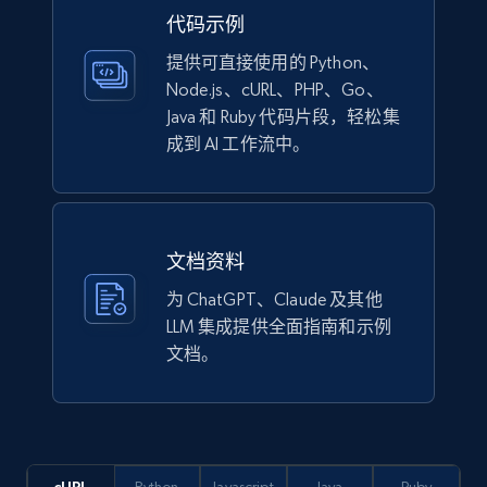
review, Review date of experience, and more.
代码示例
提供可直接使用的 Python、
Business
Node.js、cURL、PHP、Go、
Java 和 Ruby 代码片段，轻松集
1.8K+
215+
立即购买
成到 AI 工作流中。
G2 software - product reviews
文档资料
Review id, Author id, Author, Position, Company
为 ChatGPT、Claude 及其他
size, Stars, Date, Title, and more.
LLM 集成提供全面指南和示例
文档。
Business
1.6K+
136+
立即购买