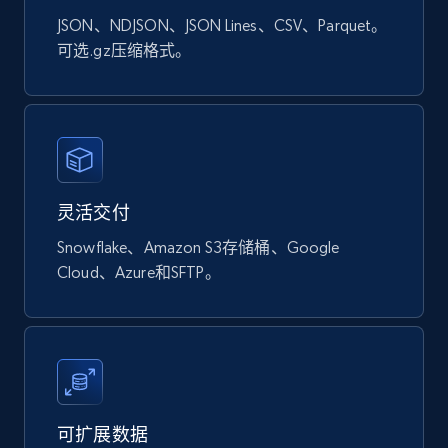
US lawyers directory
JSON、NDJSON、JSON Lines、CSV、Parquet。
URL, Address, Admission, Areas of practice, Isln,
可选.gz压缩格式。
Law school attended, Location, Name, and
more.
Business
灵活交付
753+
62+
立即购买
Snowflake、Amazon S3存储桶、Google
Cloud、Azure和SFTP。
Manta businesses
Company name, Business state, Sic code, Phone
number, Website, Business categories, Business
city, Business country, and more.
可扩展数据
Business