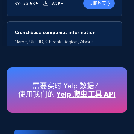
33.6K+
3.5K+
立即购买
Crunchbase companies information
Name, URL, ID, Cb rank, Region, About,
Industries, Operating status, and more.
Business
Popular
Enriched
15.6K+
1.6K+
立即购买
需要实时 Yelp 数据？
使用我们的
Yelp 爬虫工具 API
Linkedin job listings information
URL, Job posting id, Job title, Company name,
Company id, Job location, Job summary, Job