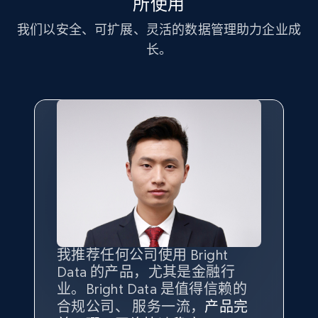
所使用
我们以安全、可扩展、灵活的数据管理助力企业成
长。
我推荐任何公司使用 Bright
最重要的是拥有
质量
最好、
数量
Data 的产品，尤其是金融行
最多的数据，而这正是 Bright
业。Bright Data 是值得信赖的
Data 和 tgndata 发挥作用的地
合规公司、 服务一流，
方。
产品完
Bright Data 拥有自有代理基础
根据我的使用体验，Bright Data
我们对与 Bright Data 的合作感
我们对 Bright Data 的
可靠性
印