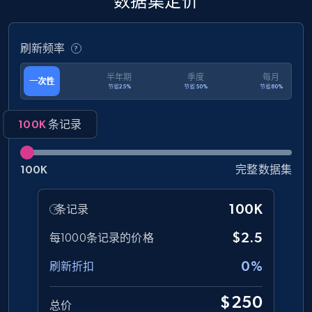
数据集定价
eCommerce
刷新频率
1.3K+
176+
立即购买
半年期
季度
每月
一次性
节省25%
节省50%
节省80%
100K
条记录
Amazon Walmart
URL, Title amazon, Seller name amazon, Brand
100K
完整数据集
amazon, Description amazon, Initial price
amazon, Currency amazon, Availability amazon,
100K
and more.
条记录
$2.5
每1000条记录的价格
eCommerce
0%
刷新折扣
1.2K+
132+
立即购买
$250
总价