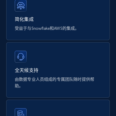
Description, Manufacturer, Manufacturer url,
Datasheet url, Rohs compliant, and more.
简化集成
eCommerce
受益于与Snowflake和AWS的集成。
778+
80+
立即购买
mercadolivre.com.br products
全天候支持
URL, Product id, Title, Breadcrumbs, Category,
由数据专业人员组成的专属团队随时提供帮
Tags, Final price, Original price, and more.
助。
eCommerce
747+
39+
立即购买