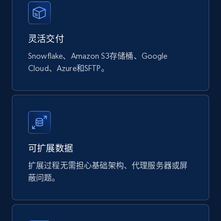
Naver products
灵活交付
URL, Product id, Title, Original price, Final price,
Discount rate, Currency, Description, and more.
Snowflake、Amazon S3存储桶、Google
Cloud、Azure和SFTP。
eCommerce
839+
46+
立即购买
可扩展数据
Google Shopping products search US
扩展过程无需担心基础架构、代理服务器或屏
URL, Product id, Title, Final price, Initial price,
蔽问题。
Currency, Rating, Reviews count, and more.
eCommerce