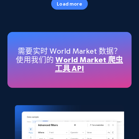
Load more
more.
eCommerce
5.6K+
877+
立即购买
需要实时 World Market 数据？
使用我们的
World Market 爬虫
工具 API
TikTok Shop
URL, Title, Available, Description, Currency, Initial
price, Final price, Discount percent, and more.
eCommerce
5.4K+
668+
立即购买