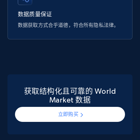
数据质量保证
Google Play Store reviews
数据获取方式合乎道德，符合所有隐私法律。
URL, Review id, Reviewer name, Review date,
Review rating, Review, Found helpful, App url, and
more.
eCommerce
740+
39+
立即购买
获取结构化且可靠的 World
Market 数据
立即购买
Mouser - Products
Product url, Category url, Mouser part num, Mfr
part number, Manufacturer, Image, Image high,
Manufacturer url, and more.