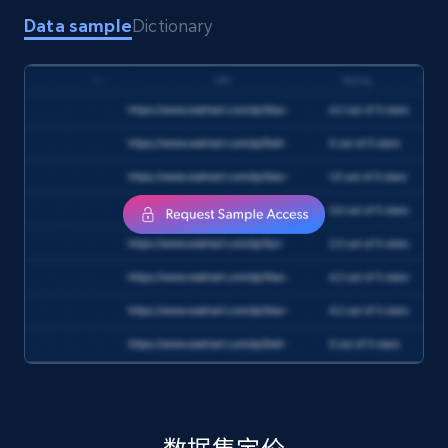
Data sample
Dictionary
Amazon products search
Asin, URL, Name, Sponsored, Initial price, Final
price, Currency, Sold, and more.
eCommerce
1.6K+
181+
立即购买
Target
URL, Product id, Title, Product description,
Rating, Reviews count, Initial price, Discount,
and more.