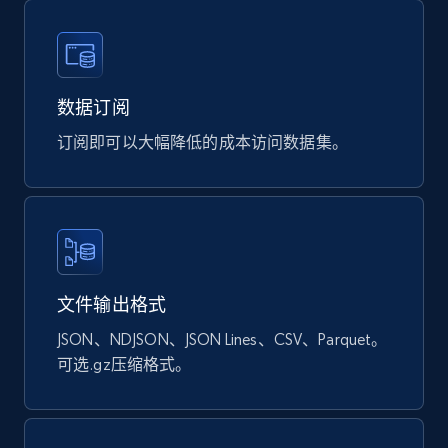
URL, Sku, Breadcrumbs, Name, Rating, Review
count, Description, Image, and more.
eCommerce
数据订阅
901+
114+
立即购买
订阅即可以大幅降低的成本访问数据集。
Sephora products
URL, ID, Name, Sku, In stock, Regular price,
Actual price, Unit price, and more.
文件输出格式
JSON、NDJSON、JSON Lines、CSV、Parquet。
eCommerce
可选.gz压缩格式。
878+
124+
立即购买