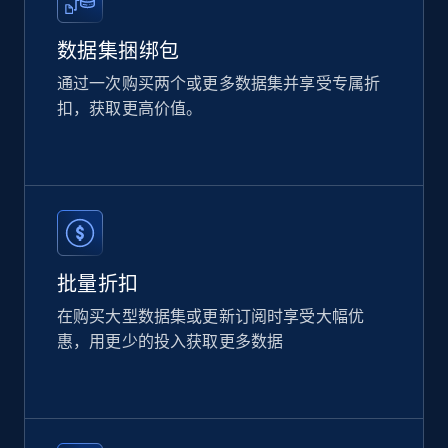
2.1K+
355+
立即购买
数据集捆绑包
通过一次购买两个或更多数据集并享受专属折
扣，获取更高价值。
Amazon products global dataset
Title, Seller name, Brand, Description, Initial
price, Currency, Availability, Reviews count, and
more.
eCommerce
批量折扣
2.1K+
375+
立即购买
在购买大型数据集或更新订阅时享受大幅优
惠，用更少的投入获取更多数据
Etsy
URL, Product id, Listing inventory id, Title, Rating,