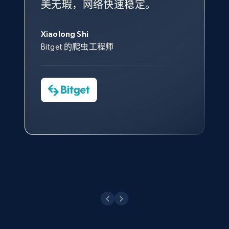
美无瑕，网络快速稳定。
设施，助您持续获取网络数据。
的服务价值不可估量。Bright
到非常满意。各方面都很不错，
象深刻，对整体服务也非常满
此外，他们的网页解锁工具还能
Data 帮助我们采集了充足的公
网络非常稳定，而我们对其客户
意。我们与客户经理保持着定期
George Koutsoudopoulos
帮助您轻松绕过烦人的验证码
共网络数据以满足需求，并通过
服务和支持团队也非常认可。
沟通，他的协助对我们非常有帮
Xiaolong Shi
tgndata 的首席执行官 (CEO)
（CAPTCHA）。
其支持团队和开发团队，让我们
助。
Bitget 的爬虫工程师
对许多流程进行了优化。
Cheddi Rai
Nicholas Renotte
Yorgos Panzaris
AdRetreaver CEO
数据科学专家
Charmagne Cruz
Convert Group 的 CTO
—— Shopee Philippines Inc. 报告与分析、
点击观看
业务技术与定价负责人
点击观看