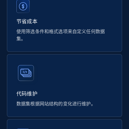
823+
40+
立即购买
节省成本
使用筛选条件和格式选项来自定义任何数据
集。
Wayfair products
URL, Product id, Title, Rating, Reviews count,
Initial price, Discount, Final price, and more.
eCommerce
822+
80+
立即购买
代码维护
数据集根据网站结构的变化进行维护。
Digikey - Products
Product url, Category url, Part number,