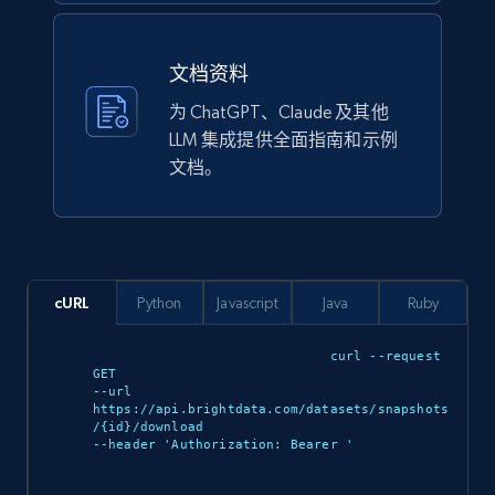
URL, Domain, Marketplace pn, Sku, Other pn,
Model number, Gtin ean pn, Product name, and
文档资料
more.
为 ChatGPT、Claude 及其他
eCommerce
LLM 集成提供全面指南和示例
文档。
991+
162+
立即购买
cURL
Python
Javascript
Java
Ruby
Ikea - Products
Description, In stock, Color, Size, Reviews
curl --request 
count, Main image, Category url, Category, and
GET 

--url 
more.
https://api.brightdata.com/datasets/snapshots
/{id}/download 

--header 'Authorization: Bearer 
'

eCommerce