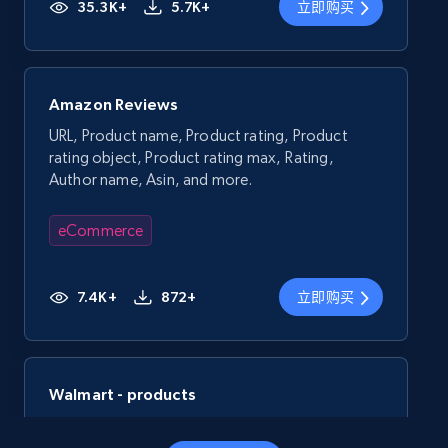
35.3K+
5.7K+
立即购买
Amazon Reviews
URL, Product name, Product rating, Product
rating object, Product rating max, Rating,
Author name, Asin, and more.
eCommerce
7.4K+
872+
立即购买
Walmart - products
URL, Final price, Sku, Currency, Gtin,
Specifications, Image urls, Top reviews, and