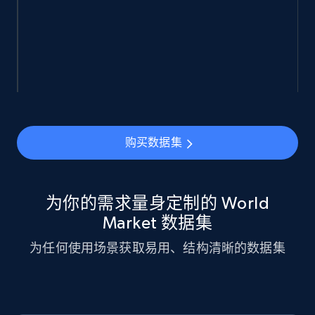
943+
151+
立即购买
Walmart sellers info
Seller id, URL, Catalog seller id, Seller name, Seller
display name, Seller email, Seller phone, Seller
购买数据集
about us, and more.
eCommerce
为你的需求量身定制的 World
Market 数据集
912+
88+
立即购买
为任何使用场景获取易用、结构清晰的数据集
Ozon.ru products