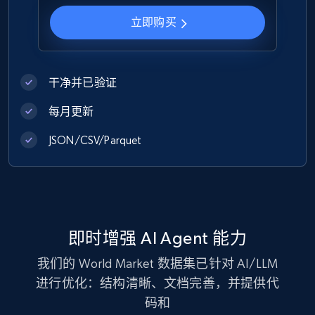
立即购买
Zara - Products
Category id, Product id, Product name, Price,
干净并已验证
Currency, Colour code, Colour, Description, and
more.
每月更新
eCommerce
JSON/CSV/Parquet
1.2K+
208+
立即购买
即时增强 AI Agent 能力
Best Buy products
我们的 World Market 数据集已针对 AI/LLM
URL, Product id, Title, Images, Final price,
进行优化：结构清晰、文档完善，并提供代
Currency, Discount, Initial price, and more.
码和