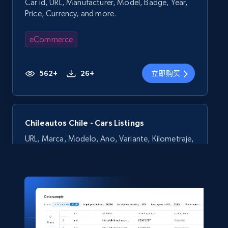
Car id, URL, Manufacturer, Model, Badge, Year,
Price, Currency, and more.
eCommerce
562+
26+
立即购买
Chileautos Chile - Cars Listings
URL, Marca, Modelo, Ano, Variante, Kilometraje,
Condicion, Combustible, and more.
eCommerce
556+
58+
立即购买