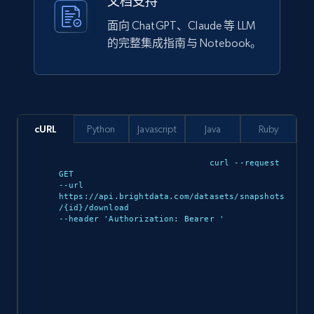
文档支持
面向 ChatGPT、Claude 等 LLM
的完整集成指南与 Notebook。
cURL
Python
Javascript
Java
Ruby
curl --request 
GET 

--url 
https://api.brightdata.com/datasets/snapshots
/{id}/download 

--header 'Authorization: Bearer 
'
