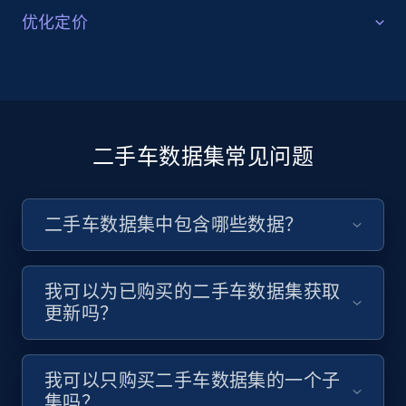
竞争性基准对比
优化定价
利用公开可用的二手车数据，对不同经销商和地区的车
价格优化
辆价格、配置和性能进行对比。通过洞察，帮助你在市
场中更具竞争力地定位自己的产品。
利用公开可用的二手车数据集，基于实时市场数据优化
定价策略。识别最佳价格区间，在保持各市场竞争力的
同时最大化利润空间。
二手车数据集常见问题
立即购买
立即购买
二手车数据集中包含哪些数据？
我可以为已购买的二手车数据集获取
更新吗？
我可以只购买二手车数据集的一个子
集吗？