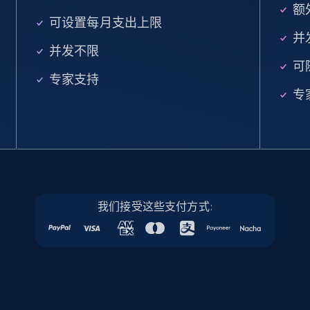
Google Maps full information
额外
可设置每月支出上限
Place id, URL, Country, Name, Category,
并
Address, Description, Business details, and
并发不限
more.
可
专家支持
Business
专
13.3K+
1.7K+
立即购买
Instagram - Posts
我们接受这些支付方式:
URL, User posted, Description, Hashtags, Num
comments, Date posted, Likes, Photos, and
more.
Social media