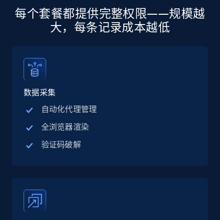
每个套餐都提供完整权限——规模越
13.2K+
1.6K+
立即购买
大，每条记录成本越低
Zillow properties listing information
Zpid, City, State, HomeStatus, Address,
数据采集
IsListingClaimedByCurrentSignedInUser,
IsCurrentSignedInAgentResponsible, Bedrooms,
自动化代理管理
and more.
全浏览器渲染
Real estate
Popular
验证码破解
12K+
1.3K+
立即购买