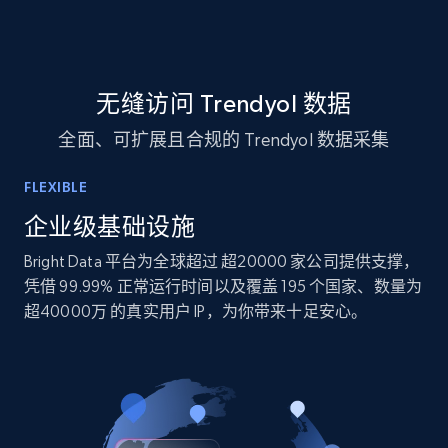
TikTok - Profiles
无缝访问 Trendyol 数据
Account id, Nickname, Biography, Awg
全面、可扩展且合规的 Trendyol 数据采集
engagement rate, Comment engagement rate,
Like engagement rate, Bio link, Predicted lang,
and more.
FLEXIBLE
企业级基础设施
Social media
Bright Data 平台为全球超过 超20000 家公司提供支撑，
凭借 99.99% 正常运行时间以及覆盖 195 个国家、数量为
8.3K+
963+
立即购买
超40000万 的真实用户 IP，为你带来十足安心。
Youtube - Videos posts
URL, Title, Youtuber, Youtuber md5, Video url,