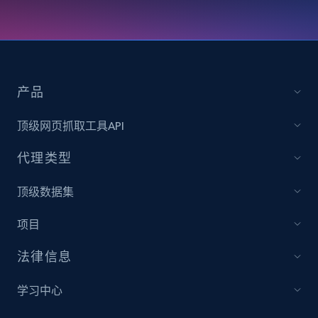
Instagram - Reels
URL, User posted, Description, Hashtags, Num
产品
comments, Date posted, Likes, Views, and
more.
顶级网页抓取工具API
Social media
代理类型
顶级数据集
3.7K+
436+
立即购买
项目
法律信息
Airbnb Properties Information
学习中心
Name, Price, Image, Description, Category,
Availability, Discount, Reviews, and more.