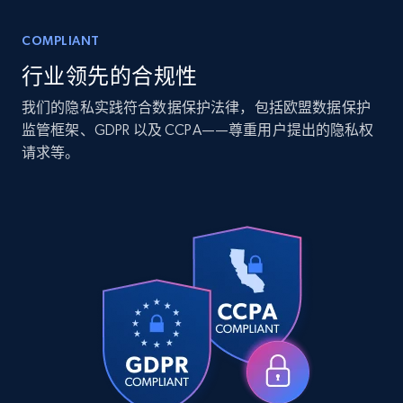
Companies information enriched dataset
COMPLIANT
URL, ID lc, Name lc, Country code lc, Locations
行业领先的合规性
lc, Followers lc, Employees in linkedin lc, About
lc, and more.
我们的隐私实践符合数据保护法律，包括欧盟数据保护
监管框架、GDPR 以及 CCPA——尊重用户提出的隐私权
Business
Enriched
请求等。
6.3K+
541+
立即购买
Walmart - products
URL, Final price, Sku, Currency, Gtin,
Specifications, Image urls, Top reviews, and
more.