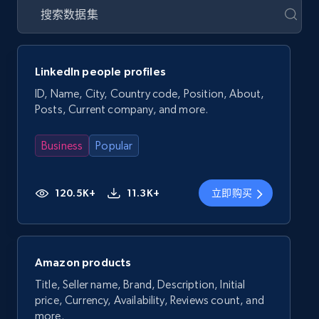
LinkedIn people profiles
ID, Name, City, Country code, Position, About,
Posts, Current company, and more.
Business
Popular
120.5K+
11.3K+
立即购买
Amazon products
Title, Seller name, Brand, Description, Initial
price, Currency, Availability, Reviews count, and
more.