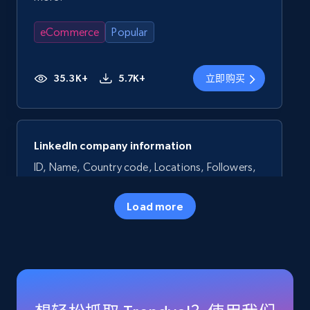
eCommerce
Popular
35.3K+
5.7K+
立即购买
LinkedIn company information
ID, Name, Country code, Locations, Followers,
Employees in linkedin, About, Specialties, and
more.
Load more
Business
Popular
33.6K+
3.5K+
立即购买