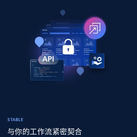
TikTok - Posts
URL, Post id, Description, Create time, Digg
count, Share count, Collect count, Comment
count, and more.
Social media
6.7K+
906+
立即购买
Facebook - Pages Posts by Profile URL
URL, Post id, User url, User username raw,
STABLE
Content, Date posted, Hashtags, Num
与你的工作流紧密契合
comments, and more.