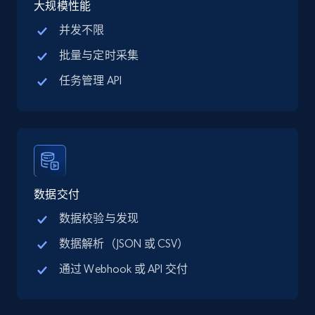
LinkedIn posts
大规模性能
URL, ID, User id, Use url, Title, Headline, Post
并发不限
text, Date posted, and more.
批量与定时采集
Social media
任务管理 API
11.3K+
1.5K+
立即购买
X (formerly Twitter) - Posts
数据交付
ID, User posted, Name, Description, Date
数据校验与发现
posted, Photos, URL, Quoted post, and more.
数据解析（JSON 或 CSV）
Social media
通过 Webhook 或 API 交付
10.4K+
1.2K+
立即购买