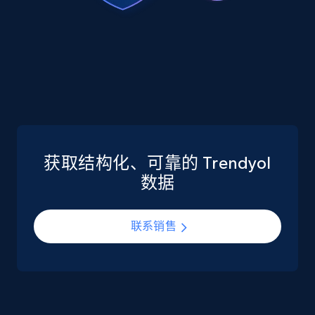
eCommerce
5.6K+
877+
立即购买
TikTok Shop
URL, Title, Available, Description, Currency, Initial
price, Final price, Discount percent, and more.
获取结构化、可靠的 Trendyol
数据
eCommerce
联系销售
5.4K+
668+
立即购买
Employees business enriched dataset