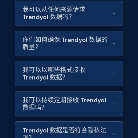
4.5K+
508+
立即购买
我可以从任何来源请求
Trendyol 数据吗？
Reddit- Posts
你们如何确保 Trendyol 数据的
质量？
Post id, URL, User posted, Title, Description,
Num comments, Date posted, Community
name, and more.
我可以以哪些格式接收
Social media
Trendyol 数据？
4.5K+
432+
立即购买
我可以持续定期接收 Trendyol
数据吗？
Glassdoor companies overview information
Trendyol 数据是否符合隐私法
ID, Company, Ratings overall, Details size,
规？