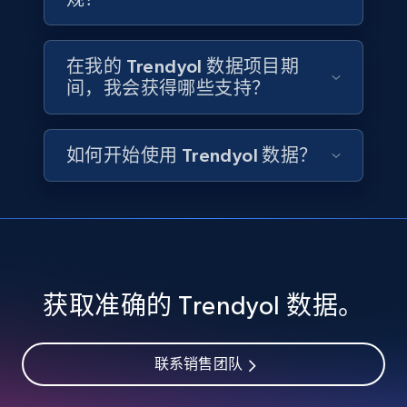
Details founded, Details type, Country code,
Company type, and more.
在我的 Trendyol 数据项目期
Business
Popular
Enriched
间，我会获得哪些支持？
4.3K+
381+
立即购买
如何开始使用 Trendyol 数据？
Google maps reviews
URL, Place id, Place name, Country, Address,
Review id, Reviewer name, Reviews by reviewer,
and more.
获取准确的 Trendyol 数据。
Business
联系销售团队
4.2K+
303+
立即购买