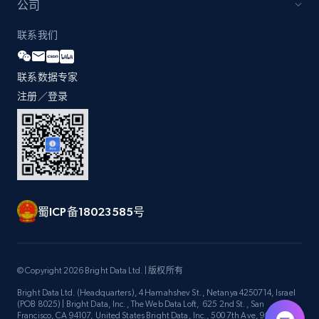
公司
Travel
联系我们
3.6K+
581+
立即购买
联系数据专家
注册／登录
X (formerly Twitter) - Profiles
X id, URL, ID, Profile name, Biography, Is verified,
Profile image link, External link, and more.
蜀ICP备18023585号
Social media
3.5K+
225+
立即购买
© Copyright 2026 Bright Data Ltd. | 版权所有
Bright Data Ltd. (Headquarters), 4 Hamahshev St., Netanya 4250714, Israel
(POB 8025) | Bright Data, Inc., The Web Data Loft, 625 2nd St., San
Francisco, CA 94107, United States Bright Data, Inc., 500 7th Ave, 9th Floor