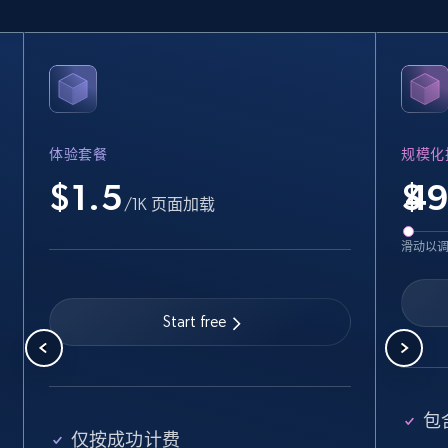
15.6K+
1.6K+
立即购买
体验套餐
规模化
Linkedin job listings information
$1.5
$
URL, Job posting id, Job title, Company name,
/1K 页面加载
Company id, Job location, Job summary, Job
seniority level, and more.
滑动以
Business
Start free
15.3K+
2.2K+
立即购买
包
仅按成功计费