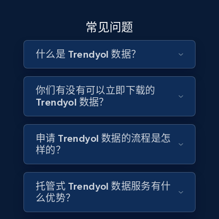
URL, Profile url, Linkedin num id, Avatar, Profile
name, Certifications, Profile location, Profile
常见问题
connections, and more.
什么是 Trendyol 数据？
Business
Enriched
5.3K+
384+
立即购买
你们有没有可以立即下载的
Trendyol 数据？
YouTube - Channels
申请 Trendyol 数据的流程是怎
样的？
URL, Handle, Handle md5, Banner img, Profile
image, Name, Subscribers, Description, and
more.
托管式 Trendyol 数据服务有什
么优势？
Social media