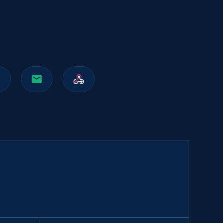
991+
162+
立即购买
Walmart sellers info
Seller id, URL, Catalog seller id, Seller name, Seller
display name, Seller email, Seller phone, Seller
about us, and more.
eCommerce
909+
88+
立即购买
Naver products