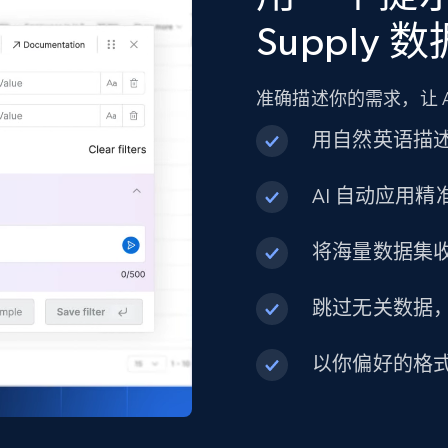
URL, Product id, Title, Product description,
Supply 
Rating, Reviews count, Initial price, Discount, and
more.
准确描述你的需求，让 
eCommerce
用自然英语描
AI 自动应用
1.3K+
174+
立即购买
将海量数据集
Best Buy products
跳过无关数据
URL, Product id, Title, Images, Final price,
Currency, Discount, Initial price, and more.
以你偏好的格
eCommerce