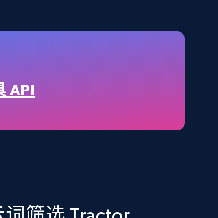
2.1K+
375+
立即购买
Amazon best seller products
？
Title, Seller name, Brand, Description, Initial
 API
price, Final price, Final price high, Currency, and
more.
eCommerce
1.7K+
254+
立即购买
筛选 Tractor
Amazon Walmart