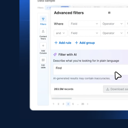
Asin, URL, Name, Sponsored, Initial price, Final
price, Currency, Sold, and more.
eCommerce
1.6K+
180+
立即购买
Zara - Products
Category id, Product id, Product name, Price,
Currency, Colour code, Colour, Description, and
more.
eCommerce