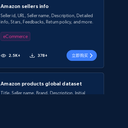
Amazon sellers info
Seller id, URL, Seller name, Description, Detailed
info, Stars, Feedbacks, Return policy, and more.
eCommerce
2.5K+
378+
立即购买
Amazon products global dataset
Title, Seller name, Brand, Description, Initial
price, Currency, Availability, Reviews count, and
more.
eCommerce