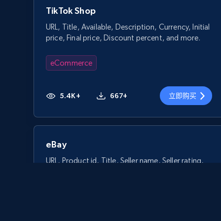
TikTok Shop
URL, Title, Available, Description, Currency, Initial
price, Final price, Discount percent, and more.
eCommerce
5.4K+
667+
立即购买
eBay
URL, Product id, Title, Seller name, Seller rating,
Seller reviews, Breadcrumbs, Root category, and
more.
eCommerce