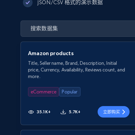
JSON/CSV 格式的演示数据
Amazon products
Title, Seller name, Brand, Description, Initial
price, Currency, Availability, Reviews count, and
more.
eCommerce
Popular
35.1K+
5.7K+
立即购买