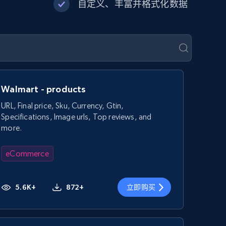
自定义、丰富并格式化数据
Walmart - products
URL, Final price, Sku, Currency, Gtin,
Specifications, Image urls, Top reviews, and
more.
eCommerce
5.6K+
872+
立即购买