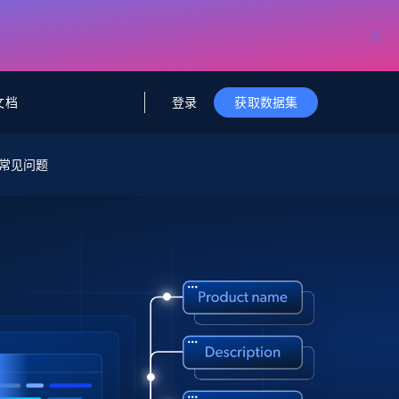
登录
文档
获取数据集
据与洞察
据及洞察
源
常见问题
公司
初创企业计划
零售情报
零售
新
起价
$2000/月
解锁实时电商洞察与AI驱动的业务推荐
洞察
联盟推荐
演示智能体
企业级数据服务
托管式数据
起价
为企业级数据收集量身定制
$1500/月
采集
信任中心
集成
Deep Lookup
测试版
Bright SDK
在海量级网页数据上运行复杂
查询