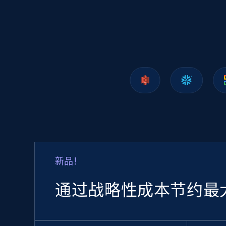
1.2K+
208+
立即购买
Lazada - Products
URL, Title, Rating, Reviews, Initial price, Final
price, Currency, Stock, and more.
eCommerce
新品！
988+
160+
立即购买
通过战略性成本节约最
Ozon.ru products