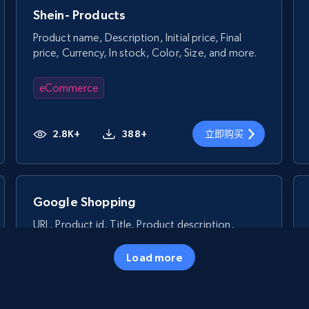
Shein- Products
Product name, Description, Initial price, Final
price, Currency, In stock, Color, Size, and more.
eCommerce
2.8K+
388+
立即购买
Google Shopping
URL, Product id, Title, Product description,
Rating, Reviews count, Images, Variations, and
more.
Load more
eCommerce