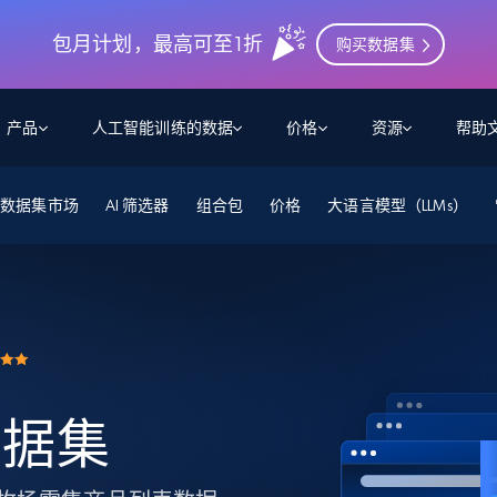
包月计划，最高可至1折
购买数据集
产品
人工智能训练的数据
价格
资源
帮助
数据集市场
智能体 WEB 执行
数据源
数据源
AI 筛选器
组合包
价格
大语言模型（LLMs）
数
数
资
学习中心
搜索及提取
抓取APIs
抓取APIs
起价
$1
$0.75/1k 记录条
请求
容
让 AI 应用具备搜索与爬取整个网络的能力
从 600+ 个网站获取实时数据
免费套餐
博客
领英
电商
社交媒体
ChatGPT
智能体浏览器
爬虫工作室定价
起价
爬虫工作室
练人形机
让智能体浏览网站并自动执行任务
$1/1k请求
案例研究
免费套餐
将任何网站转化为数据管道
亮数据 MCP
免费
起价
数据集
数据集
网络研讨会
站式工具包，全面解锁网页
请求
$250/100K 记录条
集
来自 600+ 个域名的预收集数据
 数据集
起价
领英
电商
社交媒体
房地产
代理位置
缓存速递
$0.2/1k HTML
缓存速递
实时网页数据，采集即交付