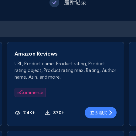
最新记录
Amazon Reviews
URL, Product name, Product rating, Product
rating object, Product rating max, Rating, Author
name, Asin, and more.
eCommerce
7.4K+
870+
立即购买