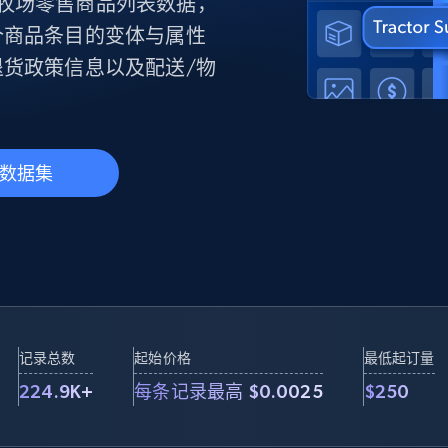
产品技术视频
问农场与牧场零售商品列表数据，
个商品条目的变体与属性
货政策信息以及配送/物
起价
数据中心代理
$0.9/IP
B
静态ISP代理
130万+ 超高速静态住宅代理
数据集
记录总数
起始价格
最低起订量
224.9K+
每条记录最高 $0.0025
$250