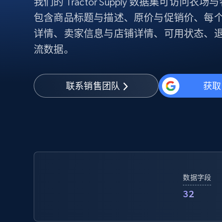
我们的 Tractor Supply 数据集可访
代理基础设施
包含商品标题与描述、原价与促销价、每
代理服务
详情、卖家信息与店铺详情、可用状态、退
动态代理
起价
流数据。
$5
$2.5/G
免费套餐
动态代理
5折
超40000万 万高速真人住宅代理
起价
ISP 代理
$1.3/IP
数据中心代理
联系销售团队
获取
用于数据获取的高速代理
数据字段
32