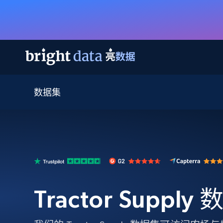
数据集
网页数据抓取 API
多模态训练
网页数据抓取 API
工具
网页解锁 API
视频与媒体数据
网页解锁 API
起价
$1/ 每1 次
告别封锁和验证码
获得取之不尽的视频，图片及更多内
免费套餐
第三方工具集成
Discover API
视频信息流——为 VLA 准备就绪
免费
起价
爬虫 API
$1/1k请求
始终在线的代理实时网页发现
获取持续、定向的网页视频，用于训
浏览器扩展
器人策略
搜索引擎结果页 API
搜索引擎 API
起价
数据包
代理网络检查
按需获取多引擎搜索结果
$1/ 每1 次
免费套餐
为各行各业生成可直接用于LLM的数据
Tractor Supply
Google
Bing
Duckduckgo
Yandex
起价
网站地图
爬虫浏览器 API
爬虫浏览器 API
$5/GB
键启动内置隐匿模式的远程浏览器