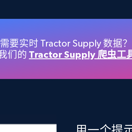
2.4K+
199+
立即购买
Etsy
需要实时 Tractor Supply 数据
URL, Product id, Listing inventory id, Title, Rating,
我们的
Tractor Supply 爬虫工具
Reviews count shop, Reviews count item, Initial
price, and more.
eCommerce
1.9K+
321+
立即购买
用一个提示词
Target