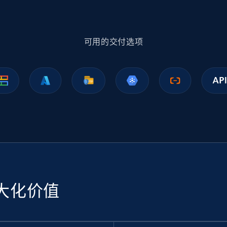
1.1K+
148+
立即购买
可用的交付选项
Ikea - Products
Description, In stock, Color, Size, Reviews count,
Main image, Category url, Category, and more.
eCommerce
943+
151+
立即购买
大化价值
Sephora products