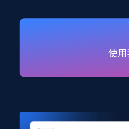
2.5K+
358+
立即购买
Home Depot US
URL, Domain, Country code, Model number, Sku,
使用
Product id, Product name, Manufacturer, and
more.
eCommerce
2.1K+
352+
立即购买
Amazon products search