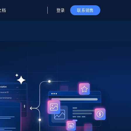
登录
文档
联系销售
据与洞察
据及洞察
源
公司
初创企业计划
零售情报
零售
新
起价
$2000/月
解锁实时电商洞察与AI驱动的业务推荐
洞察
联盟推荐
演示智能体
企业级数据服务
托管式数据
起价
为企业级数据收集量身定制
$1500/月
采集
信任中心
集成
Deep Lookup
测试版
Bright SDK
在海量级网页数据上运行复杂
查询