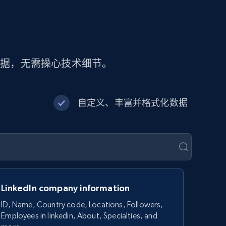
数据，无需操心技术细节。
自定义、丰富并格式化数据
LinkedIn company information
ID, Name, Country code, Locations, Followers,
Employees in linkedin, About, Specialties, and