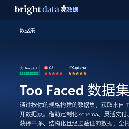
数据集
网页数据抓取 API
多模态训练
网页数据抓取 API
工具
网页解锁 API
视频与媒体数据
网页解锁 API
起价
$1/ 每1 次
告别封锁和验证码
获得取之不尽的视频，图片及更多内
免费套餐
第三方工具集成
Discover API
视频信息流——为 VLA 准备就绪
免费
起价
爬虫 API
$1/1k请求
始终在线的代理实时网页发现
获取持续、定向的网页视频，用于训
浏览器扩展
器人策略
搜索引擎结果页 API
搜索引擎 API
起价
数据包
代理网络检查
按需获取多引擎搜索结果
$1/ 每1 次
免费套餐
Too Faced 数据
为各行各业生成可直接用于LLM的数据
Google
Bing
Duckduckgo
Yandex
起价
网站地图
爬虫浏览器 API
爬虫浏览器 API
$5/GB
键启动内置隐匿模式的远程浏览器
通过按你的规格构建的数据集，获取来自 Too
开数据点。借助定制化 schema、灵活交
代理基础设施
代理服务
获得干净、结构化且经过验证的数据；全