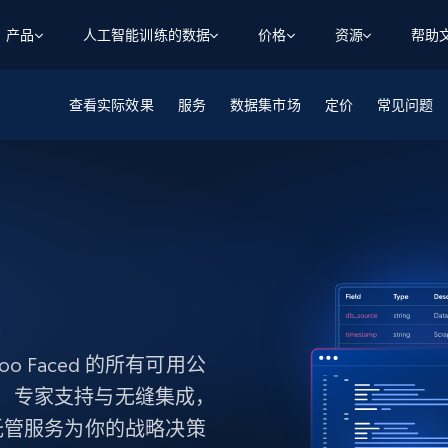
产品
人工智能训练的数据
价格
资源
帮助
查看实际效果
智能体 WEB 执行
数据源
数据源
服务
数据集市场
定价
常见问题
数
数
资
学习中心
搜索及提取
抓取APIs
抓取APIs
起价
$1
$0.75/1k 记录条
请求
容
让 AI 应用具备搜索与爬取整个网络的能力
从 600+ 个网站获取实时数据
免费套餐
博客
领英
电商
社交媒体
ChatGPT
智能体浏览器
爬虫工作室定价
起价
爬虫工作室
练人形机
让智能体浏览网站并自动执行任务
$1/1k请求
案例研究
免费套餐
将任何网站转化为数据管道
亮数据 MCP
免费
起价
数据集
数据集
网络研讨会
站式工具包，全面解锁网页
请求
$250/100K 记录条
集
集
来自 600+ 个域名的预收集数据
起价
领英
电商
社交媒体
房地产
代理位置
缓存速递
$0.2/1k HTML
缓存速递
 Faced 的所有可用公
实时网页数据，采集即交付
产品技术视频
付、专家支持与无缝集成，
托管服务为你的战略决策