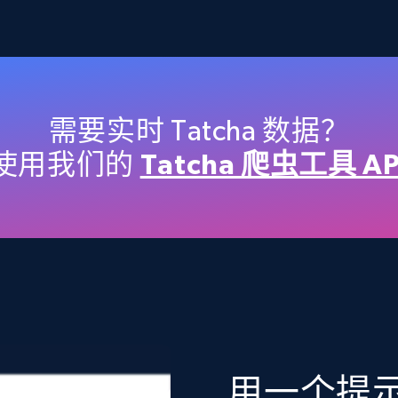
2.4K+
199+
立即购买
Etsy
需要实时 Tatcha 数据？
URL, Product id, Listing inventory id, Title, Rating,
使用我们的
Tatcha 爬虫工具 AP
Reviews count shop, Reviews count item, Initial
price, and more.
eCommerce
1.9K+
322+
立即购买
用一个提示词
Target