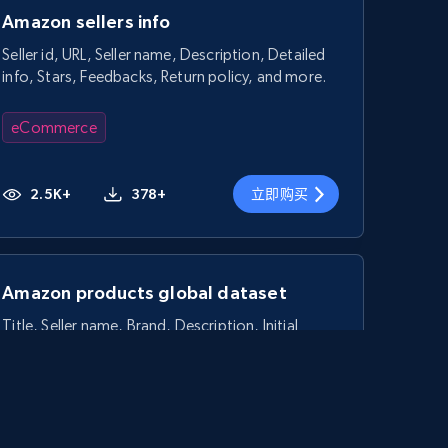
Amazon sellers info
Seller id, URL, Seller name, Description, Detailed
info, Stars, Feedbacks, Return policy, and more.
eCommerce
2.5K+
378+
立即购买
Amazon products global dataset
Title, Seller name, Brand, Description, Initial
price, Currency, Availability, Reviews count, and
more.
eCommerce