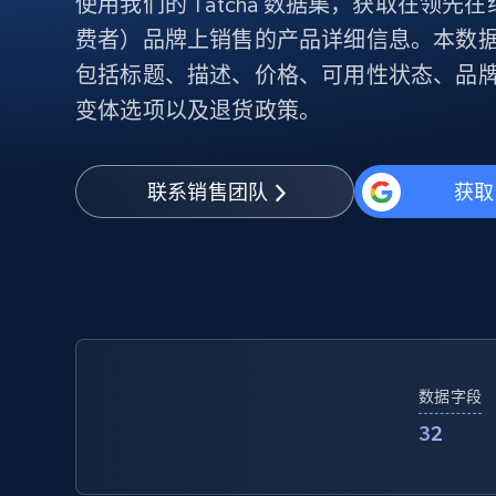
使用我们的 Tatcha 数据集，获取在领先
代理基础设施
费者）品牌上销售的产品详细信息。本数
代理服务
包括标题、描述、价格、可用性状态、品牌
动态代理
起价
变体选项以及退货政策。
$5
$2.5/G
免费套餐
动态代理
5折
超40000万 万高速真人住宅代理
起价
ISP 代理
$1.3/IP
数据中心代理
联系销售团队
获取
用于数据获取的高速代理
数据字段
32