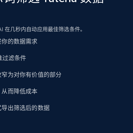
URL, Title amazon, Seller name amazon, Brand
amazon, Description amazon, Initial price
amazon, Currency amazon, Availability amazon,
and more.
AI 在几秒内自动应用最佳筛选条件。
eCommerce
述你的数据需求
精准过滤条件
1.2K+
132+
立即购买
收窄为对你有价值的部分
Lowes.com
，从而降低成本
URL, Domain, Marketplace pn, Sku, Other pn,
Model number, Gtin ean pn, Product name, and
式导出筛选后的数据
more.
eCommerce