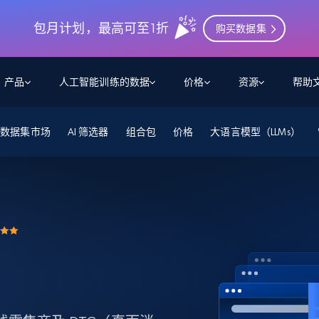
包月计划，最高可至1折
购买数据集
产品
人工智能训练的数据
价格
资源
帮助
数据集市场
智能体 WEB 执行
数据源
数据源
AI 筛选器
组合包
价格
大语言模型（LLMs）
数
数
资
学习中心
搜索及提取
抓取APIs
抓取APIs
起价
$1
$0.75/1k 记录条
请求
容
让 AI 应用具备搜索与爬取整个网络的能力
从 600+ 个网站获取实时数据
免费套餐
博客
领英
电商
社交媒体
ChatGPT
智能体浏览器
爬虫工作室定价
起价
爬虫工作室
练人形机
让智能体浏览网站并自动执行任务
$1/1k请求
案例研究
免费套餐
将任何网站转化为数据管道
亮数据 MCP
免费
起价
数据集
数据集
网络研讨会
站式工具包，全面解锁网页
请求
$250/100K 记录条
集
来自 600+ 个域名的预收集数据
起价
领英
电商
社交媒体
房地产
代理位置
缓存速递
$0.2/1k HTML
缓存速递
实时网页数据，采集即交付