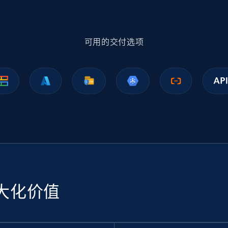
1.1K+
149+
立即购买
可用的交付选项
Ikea - Products
Description, In stock, Color, Size, Reviews count,
Main image, Category url, Category, and more.
eCommerce
943+
151+
立即购买
大化价值
Sephora products