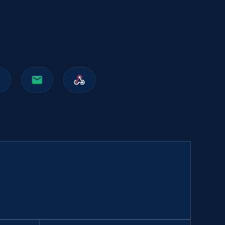
991+
162+
立即购买
Walmart sellers info
Seller id, URL, Catalog seller id, Seller name, Seller
display name, Seller email, Seller phone, Seller
about us, and more.
eCommerce
912+
88+
立即购买
Naver products