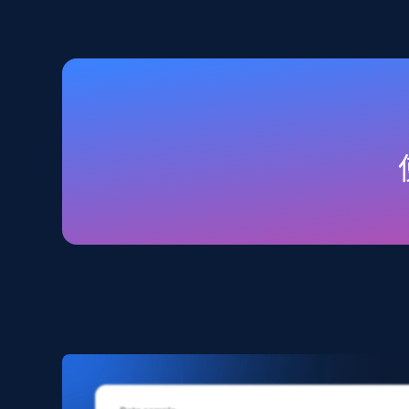
2.5K+
359+
立即购买
Home Depot US
URL, Domain, Country code, Model number, Sku,
Product id, Product name, Manufacturer, and
more.
eCommerce
2.1K+
353+
立即购买
Amazon products search