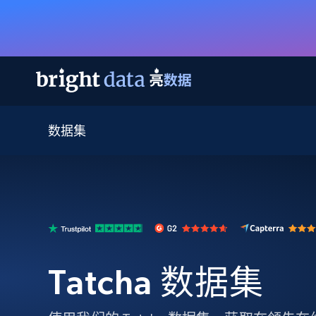
数据集
网页数据抓取 API
多模态训练
网页数据抓取 API
工具
网页解锁 API
视频与媒体数据
网页解锁 API
起价
$1/ 每1 次
告别封锁和验证码
获得取之不尽的视频，图片及更多内
免费套餐
第三方工具集成
Discover API
视频信息流——为 VLA 准备就绪
免费
起价
爬虫 API
$1/1k请求
始终在线的代理实时网页发现
获取持续、定向的网页视频，用于训
浏览器扩展
器人策略
搜索引擎结果页 API
搜索引擎 API
起价
数据包
代理网络检查
按需获取多引擎搜索结果
$1/ 每1 次
免费套餐
为各行各业生成可直接用于LLM的数据
Tatcha 数据集
Google
Bing
Duckduckgo
Yandex
起价
网站地图
爬虫浏览器 API
爬虫浏览器 API
$5/GB
键启动内置隐匿模式的远程浏览器