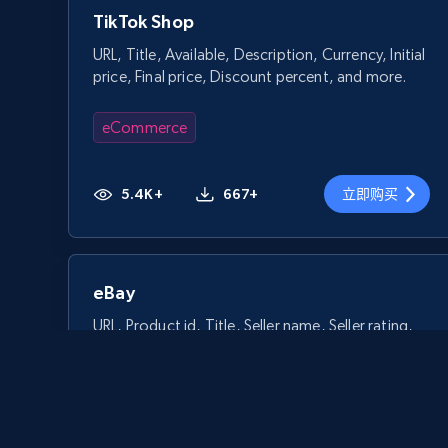
TikTok Shop
URL, Title, Available, Description, Currency, Initial
price, Final price, Discount percent, and more.
eCommerce
5.4K+
667+
立即购买
eBay
URL, Product id, Title, Seller name, Seller rating,
Seller reviews, Breadcrumbs, Root category, and
more.
eCommerce