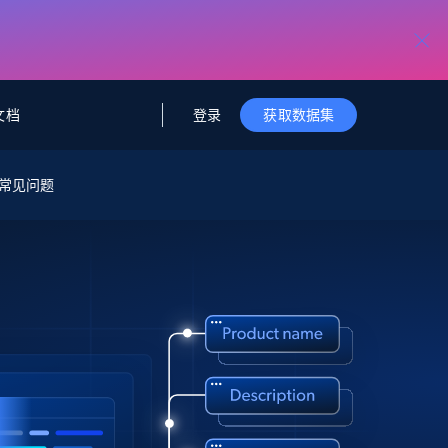
登录
文档
获取数据集
据与洞察
据及洞察
源
常见问题
公司
初创企业计划
零售情报
零售
新
起价
$2000/月
解锁实时电商洞察与AI驱动的业务推荐
洞察
联盟推荐
演示智能体
企业级数据服务
托管式数据
起价
为企业级数据收集量身定制
$1500/月
采集
信任中心
集成
Deep Lookup
测试版
Bright SDK
在海量级网页数据上运行复杂
查询