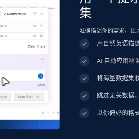
URL, Product id, Title, Product description,
集
Rating, Reviews count, Initial price, Discount, and
more.
准确描述你的需求，让 
eCommerce
用自然英语描
AI 自动应用
1.3K+
175+
立即购买
将海量数据集
Best Buy products
跳过无关数据
URL, Product id, Title, Images, Final price,
Currency, Discount, Initial price, and more.
以你偏好的格
eCommerce