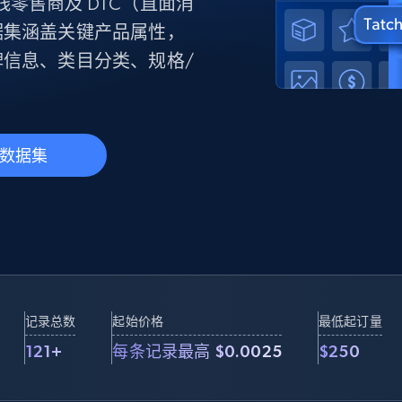
产品技术视频
在线零售商及 DTC（直面消
据集涵盖关键产品属性，
信息、类目分类、规格/
起价
数据中心代理
$0.9/IP
B
静态ISP代理
130万+ 超高速静态住宅代理
数据集
记录总数
起始价格
最低起订量
121+
每条记录最高 $0.0025
$250