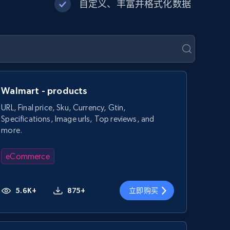
自定义、丰富并格式化数据
Walmart - products
URL, Final price, Sku, Currency, Gtin,
Specifications, Image urls, Top reviews, and
more.
eCommerce
5.6K+
875+
立即购买