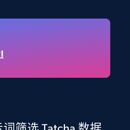
2.1K+
375+
立即购买
Amazon best seller products
Title, Seller name, Brand, Description, Initial
I
price, Final price, Final price high, Currency, and
more.
eCommerce
1.7K+
254+
立即购买
筛选 Tatcha 数据
Amazon Walmart