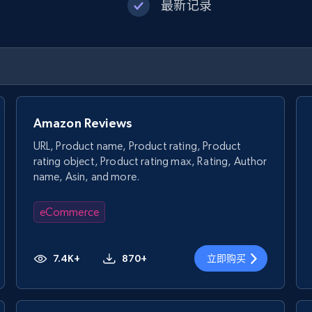
最新记录
Amazon Reviews
URL, Product name, Product rating, Product
rating object, Product rating max, Rating, Author
name, Asin, and more.
eCommerce
7.4K+
870+
立即购买