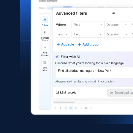
Asin, URL, Name, Sponsored, Initial price, Final
price, Currency, Sold, and more.
eCommerce
1.6K+
181+
立即购买
Zara - Products
Category id, Product id, Product name, Price,
Currency, Colour code, Colour, Description, and
more.
eCommerce