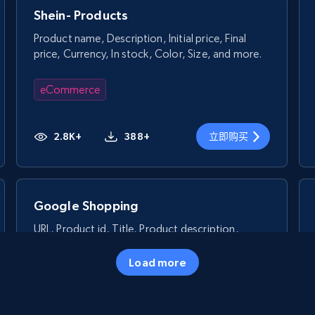
Shein- Products
Product name, Description, Initial price, Final
price, Currency, In stock, Color, Size, and more.
eCommerce
2.8K+
388+
立即购买
Google Shopping
URL, Product id, Title, Product description,
Rating, Reviews count, Images, Variations, and
more.
Load more
eCommerce