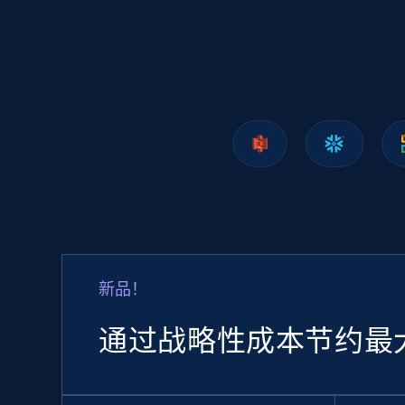
1.2K+
208+
立即购买
Lazada - Products
URL, Title, Rating, Reviews, Initial price, Final
price, Currency, Stock, and more.
eCommerce
新品！
988+
160+
立即购买
通过战略性成本节约最
Ozon.ru products