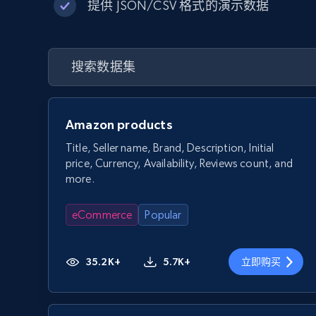
提供 JSON/CSV 格式的演示数据
Amazon products
Title, Seller name, Brand, Description, Initial
price, Currency, Availability, Reviews count, and
more.
eCommerce
Popular
35.2K+
5.7K+
立即购买