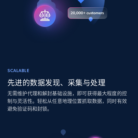
URL, Title, Youtuber, Youtuber md5, Video url,
Video length, Likes, Views, and more.
Social media
8.1K+
714+
立即购买
SCALABLE
Amazon Reviews
先进的数据发现、采集与处理
URL, Product name, Product rating, Product
rating object, Product rating max, Rating,
无需维护代理和解封基础设施，即可获得最大程度的控
Author name, Asin, and more.
制与灵活性。轻松从任意地理位置抓取数据，同时有效
避免验证码和封锁。
eCommerce
7.4K+
870+
立即购买