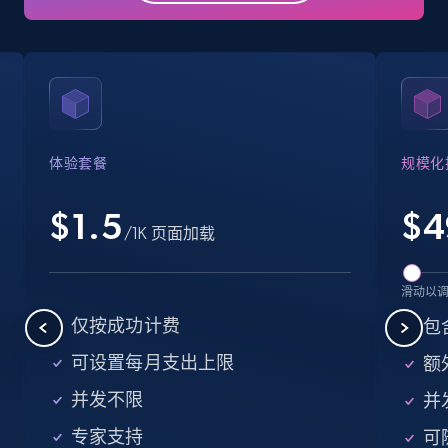
Business
Popular
Enriched
15.6K+
1.6K+
立即购买
体验套餐
规模化
Linkedin job listings information
URL, Job posting id, Job title, Company name,
$1.5
$
4
/1K 页面加载
Company id, Job location, Job summary, Job
seniority level, and more.
滑动以
Business
仅按成功计费
包
可设置每月支出上限
额外
15.3K+
2.2K+
立即购买
并发不限
并
专家支持
可