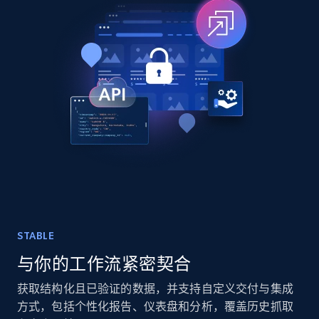
TikTok - Posts
URL, Post id, Description, Create time, Digg
count, Share count, Collect count, Comment
count, and more.
Social media
6.7K+
905+
立即购买
STABLE
与你的工作流紧密契合
Facebook - Pages Posts by Profile URL
URL, Post id, User url, User username raw,
获取结构化且已验证的数据，并支持自定义交付与集成
Content, Date posted, Hashtags, Num
方式，包括个性化报告、仪表盘和分析，覆盖历史抓取
comments, and more.