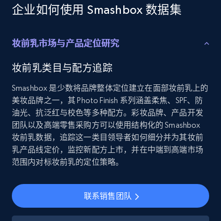
Employees business enriched dataset
企业如何使用 Smashbox 数据集
URL, Profile url, Linkedin num id, Avatar, Profile
name, Certifications, Profile location, Profile
connections, and more.
妆前乳市场与产品定位研究
Business
Enriched
妆前乳类目与配方追踪
Smashbox 是少数将品牌整体定位建立在面部妆前乳上的
5.3K+
384+
立即购买
美妆品牌之一，其 Photo Finish 系列涵盖柔焦、SPF、防
油光、抗泛红与校色等多种配方。彩妆品牌、产品开发
团队以及高端零售采购方可以使用结构化的 Smashbox
妆前乳数据，追踪这一类目领导者如何细分并为其妆前
YouTube - Channels
乳产品线定价，监控新配方上市，并在中端到高端市场
范围内对标妆前乳的定位策略。
URL, Handle, Handle md5, Banner img, Profile
image, Name, Subscribers, Description, and
more.
联系销售团队
Social media