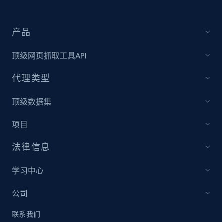
IMDB media
产品
Title, Popularity, Genres, Presentation, Credit,
Videos, Photos, Top cast, and more.
顶级网页抓取工具API
Free datasets
代理类型
顶级数据集
3.4K+
194+
立即购买
项目
法律信息
Glassdoor companies reviews
Overview id, Review id, Review url, Rating date,
学习中心
Count helpful, Count unhelpful, Employee job
end year, Employee length, and more.
公司
联系我们
Business