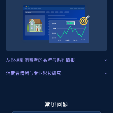
4.5K+
507+
立即购买
Reddit- Posts
Post id, URL, User posted, Title, Description,
Num comments, Date posted, Community
name, and more.
从影棚到消费者的品牌与系列情报
Social media
产品矩阵与核心系列监测
消费者情绪与专业彩妆研究
Smashbox 创立于洛杉矶的一家摄影棚，以能在镜头环境
4.4K+
432+
立即购买
评价分析与配方表现追踪
下表现出色的专业级彩妆建立起口碑，并在 Always On、
Halo 以及 Smashbox x Becca 联名等系列中延续这一基
由于 Smashbox 在妆前乳、粉底以及 Always On 眼唇产品
因。美妆零售商、品牌策略团队以及雅诗兰黛集团
等品类中主打“影棚级”承诺，其消费者对持妆表现的讨
常见问题
（Estée Lauder）品牌组合分析师可以使用结构化的产品
Glassdoor companies overview information
论尤其热烈。美妆市场研究人员与零售采购方可以分析