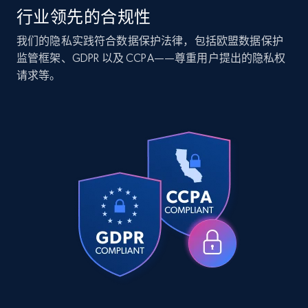
行业领先的合规性
Companies information enriched dataset
我们的隐私实践符合数据保护法律，包括欧盟数据保护
监管框架、GDPR 以及 CCPA——尊重用户提出的隐私权
URL, ID lc, Name lc, Country code lc, Locations
请求等。
lc, Followers lc, Employees in linkedin lc, About
lc, and more.
Business
Enriched
6.3K+
539+
立即购买
Walmart - products
URL, Final price, Sku, Currency, Gtin,
Specifications, Image urls, Top reviews, and
more.