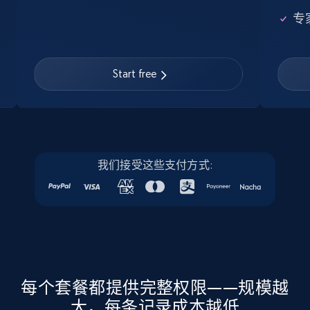
Google Maps full information
专
Place id, URL, Country, Name, Category,
Address, Description, Business details, and
more.
Start free
Business
13.2K+
1.7K+
立即购买
我们接受这些支付方式:
Instagram - Posts
URL, User posted, Description, Hashtags, Num
comments, Date posted, Likes, Photos, and
more.
每个套餐都提供完整权限——规模越
大，每条记录成本越低
Social media