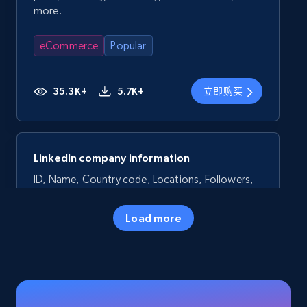
more.
eCommerce
Popular
35.3K+
5.7K+
立即购买
LinkedIn company information
ID, Name, Country code, Locations, Followers,
Employees in linkedin, About, Specialties, and
more.
Load more
Business
Popular
33.5K+
3.5K+
立即购买