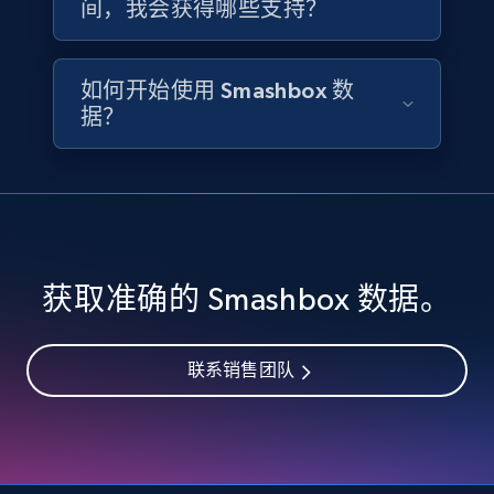
间，我会获得哪些支持？
Availability, Discount, Reviews, and more.
Travel
如何开始使用 Smashbox 数
据？
3.6K+
581+
立即购买
X (formerly Twitter) - Profiles
X id, URL, ID, Profile name, Biography, Is verified,
获取准确的 Smashbox 数据。
Profile image link, External link, and more.
Social media
联系销售团队
3.5K+
224+
立即购买