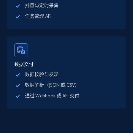
批量与定时采集
LinkedIn posts
URL, ID, User id, Use url, Title, Headline, Post
任务管理 API
text, Date posted, and more.
Social media
11.3K+
1.5K+
立即购买
数据交付
数据校验与发现
数据解析（JSON 或 CSV）
X (formerly Twitter) - Posts
ID, User posted, Name, Description, Date
通过 Webhook 或 API 交付
posted, Photos, URL, Quoted post, and more.
Social media