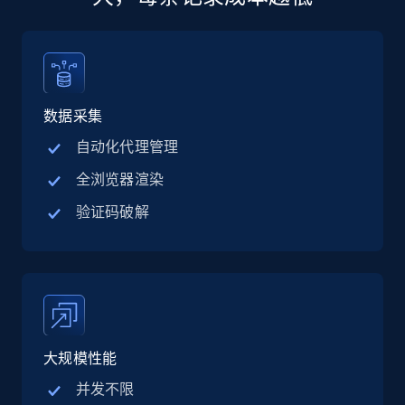
13.2K+
1.6K+
立即购买
数据采集
Zillow properties listing information
自动化代理管理
Zpid, City, State, HomeStatus, Address,
全浏览器渲染
IsListingClaimedByCurrentSignedInUser,
IsCurrentSignedInAgentResponsible, Bedrooms,
验证码破解
and more.
Real estate
Popular
12K+
1.3K+
立即购买
大规模性能
并发不限