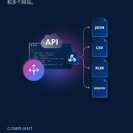
和多个网站。
Social media
6.6K+
629+
立即购买
Indeed job listings information
Jobid, Company name, Date posted parsed, Job
title, Description text, Benefits, Qualifications,
Job type, and more.
Business
6.5K+
761+
立即购买
COMPLIANT