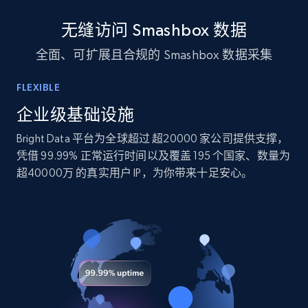
10.3K+
1.2K+
立即购买
无缝访问 Smashbox 数据
全面、可扩展且合规的 Smashbox 数据采集
TikTok - Profiles
FLEXIBLE
Account id, Nickname, Biography, Awg
engagement rate, Comment engagement rate,
企业级基础设施
Like engagement rate, Bio link, Predicted lang,
Bright Data 平台为全球超过 超20000 家公司提供支撑，
and more.
凭借 99.99% 正常运行时间以及覆盖 195 个国家、数量为
超40000万 的真实用户 IP，为你带来十足安心。
Social media
8.3K+
963+
立即购买
Youtube - Videos posts