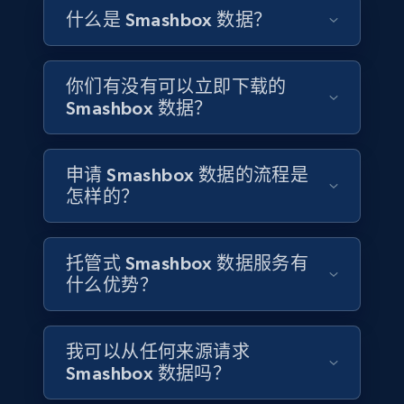
数据，追踪 Smashbox 如何演进其系列架构、管理品牌
公开可得的评论，识别哪些表现诉求——持久度、控
ID, Company, Ratings overall, Details size,
什么是 Smashbox 数据？
联名，并在无动物实验、纯素产品线中强化其“影棚出
油、上镜妆效——最能引发消费者共鸣，并将 Smashbox
Details founded, Details type, Country code,
身”的专业背书。
Company type, and more.
的消费者满意度与其他雅诗兰黛高端品牌进行对标。
你们有没有可以立即下载的
Business
Popular
Enriched
Smashbox 数据？
联系销售团队
联系销售团队
4.2K+
381+
立即购买
申请 Smashbox 数据的流程是
怎样的？
Google maps reviews
托管式 Smashbox 数据服务有
URL, Place id, Place name, Country, Address,
什么优势？
Review id, Reviewer name, Reviews by reviewer,
and more.
我可以从任何来源请求
Business
Smashbox 数据吗？