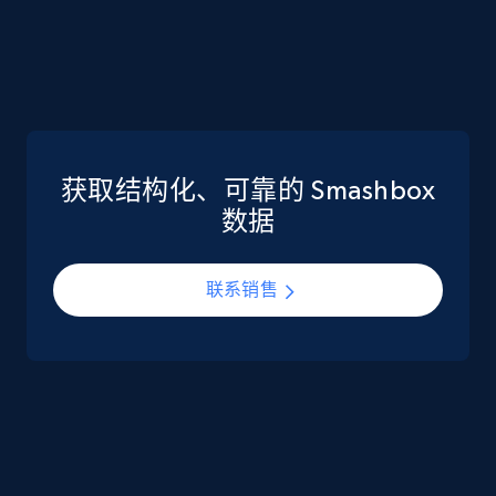
eCommerce
5.6K+
875+
立即购买
获取结构化、可靠的 Smashbox
TikTok Shop
数据
URL, Title, Available, Description, Currency, Initial
price, Final price, Discount percent, and more.
联系销售
eCommerce
5.4K+
668+
立即购买