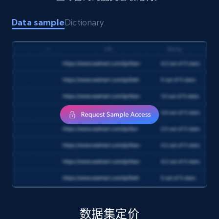
1.7K+
254+
立即购买
Data sample
Dictionary
Amazon products search
Asin, URL, Name, Sponsored, Initial price, Final
price, Currency, Sold, and more.
eCommerce
1.6K+
181+
立即购买
Target
URL, Product id, Title, Product description,
Rating, Reviews count, Initial price, Discount,
数据集定价