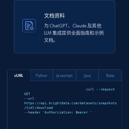
Lazada - Products
文档资料
URL, Title, Rating, Reviews, Initial price, Final
为 ChatGPT、Claude 及其他
price, Currency, Stock, and more.
LLM 集成提供全面指南和示例
文档。
eCommerce
988+
160+
立即购买
cURL
Python
Javascript
Java
Ruby
Ikea - Products
curl --request 
GET 

Description, In stock, Color, Size, Reviews
--url 
count, Main image, Category url, Category, and
https://api.brightdata.com/datasets/snapshots
/{id}/download 

more.
--header 'Authorization: Bearer 
'

eCommerce