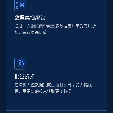
2.1K+
375+
立即购买
数据集捆绑包
通过一次购买两个或更多数据集并享受专属折
扣，获取更高价值。
Home Depot US
URL, Domain, Country code, Model number,
Sku, Product id, Product name, Manufacturer,
and more.
eCommerce
批量折扣
2.1K+
353+
立即购买
在购买大型数据集或更新订阅时享受大幅优
惠，用更少的投入获取更多数据
Etsy