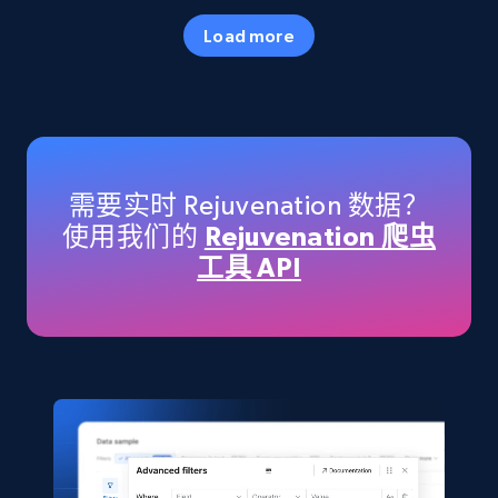
Specifications, Image urls, Top reviews, and
Load more
more.
eCommerce
5.6K+
875+
立即购买
需要实时 Rejuvenation 数据？
使用我们的
Rejuvenation 爬虫
工具 API
TikTok Shop
URL, Title, Available, Description, Currency, Initial
price, Final price, Discount percent, and more.
eCommerce
5.4K+
667+
立即购买