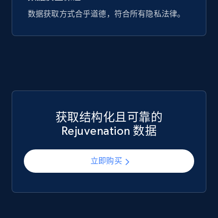
数据获取方式合乎道德，符合所有隐私法律。
Google Play Store reviews
URL, Review id, Reviewer name, Review date,
Review rating, Review, Found helpful, App url, and
more.
eCommerce
获取结构化且可靠的
Rejuvenation 数据
740+
39+
立即购买
立即购买
Mouser - Products
Product url, Category url, Mouser part num, Mfr
part number, Manufacturer, Image, Image high,