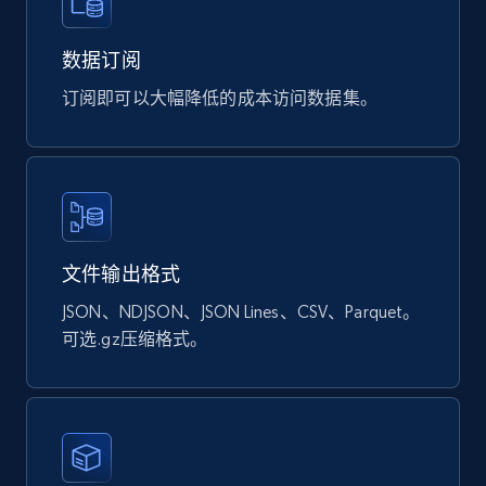
URL, Sku, Breadcrumbs, Name, Rating, Review
count, Description, Image, and more.
数据订阅
订阅即可以大幅降低的成本访问数据集。
eCommerce
898+
114+
立即购买
文件输出格式
Sephora products
JSON、NDJSON、JSON Lines、CSV、Parquet。
URL, ID, Name, Sku, In stock, Regular price,
Actual price, Unit price, and more.
可选.gz压缩格式。
eCommerce
877+
124+
立即购买