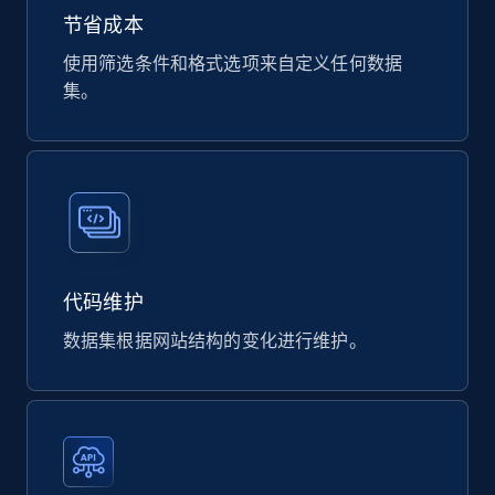
eCommerce
节省成本
使用筛选条件和格式选项来自定义任何数据
822+
40+
立即购买
集。
Wayfair products
URL, Product id, Title, Rating, Reviews count,
Initial price, Discount, Final price, and more.
eCommerce
代码维护
数据集根据网站结构的变化进行维护。
821+
80+
立即购买
Digikey - Products