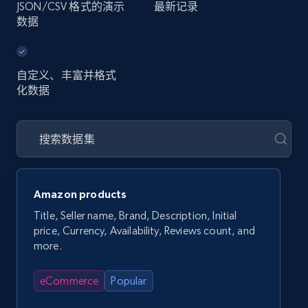
JSON/CSV 格式的演示
最新记录
数据
自定义、丰富并格式
化数据
Amazon products
Title, Seller name, Brand, Description, Initial
price, Currency, Availability, Reviews count, and
more.
eCommerce
Popular