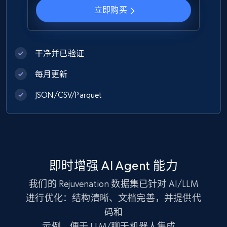
立即购买
Zara - Products
干净并已验证
Category id, Product id, Product name, Price,
Currency, Colour code, Colour, Description, and
每月更新
more.
JSON/CSV/Parquet
eCommerce
1.2K+
208+
立即购买
即时增强 AI Agent 能力
我们的 Rejuvenation 数据集已针对 AI/LLM
Best Buy products
进行优化：结构清晰、文档完善，并提供代
URL, Product id, Title, Images, Final price,
码和
Currency, Discount, Initial price, and more.
示例，便于 LLM/聊天机器人集成。