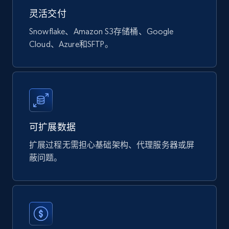
灵活交付
Snowflake、Amazon S3存储桶、Google
Naver products
Cloud、Azure和SFTP。
URL, Product id, Title, Original price, Final price,
Discount rate, Currency, Description, and more.
eCommerce
可扩展数据
838+
46+
立即购买
扩展过程无需担心基础架构、代理服务器或屏
蔽问题。
Google Shopping products search US
URL, Product id, Title, Final price, Initial price,
Currency, Rating, Reviews count, and more.