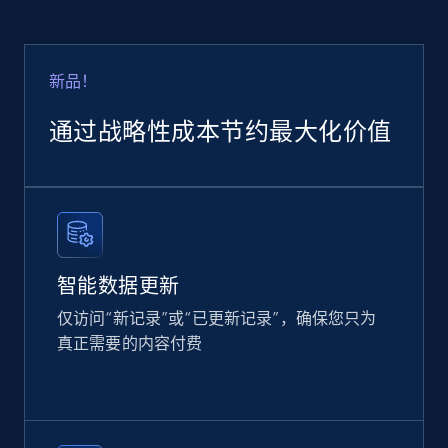
Google Shopping
URL, Product id, Title, Product description,
Rating, Reviews count, Images, Variations, and
more.
新品！
通过战略性成本节约最大化价值
eCommerce
2.4K+
199+
立即购买
智能数据更新
Amazon products global dataset
仅访问“新记录”或“已更新记录”，确保您只为
Title, Seller name, Brand, Description, Initial
真正需要的内容付费
price, Currency, Availability, Reviews count, and
more.
eCommerce