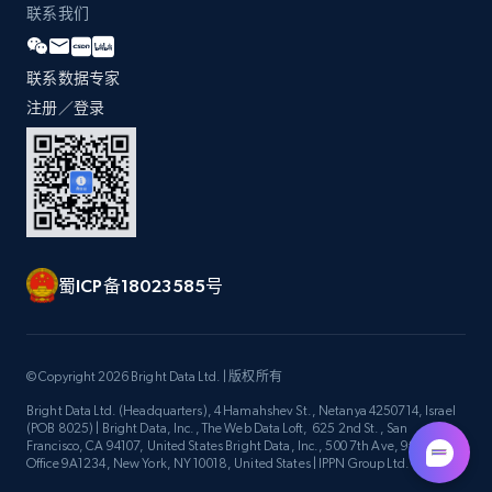
联系我们
联系数据专家
注册／登录
蜀ICP备18023585号
© Copyright 2026 Bright Data Ltd. | 版权所有
Bright Data Ltd. (Headquarters), 4 Hamahshev St., Netanya 4250714, Israel
(POB 8025) | Bright Data, Inc., The Web Data Loft, 625 2nd St., San
Francisco, CA 94107, United States Bright Data, Inc., 500 7th Ave, 9th Floor
Office 9A1234, New York, NY 10018, United States | IPPN Group Ltd.