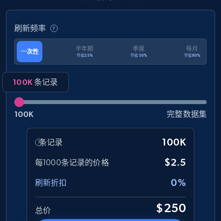
and more.
刷新频率
eCommerce
半年期
季度
每月
一次性
节省25%
节省50%
节省80%
1.3K+
175+
立即购买
100K
条记录
Amazon Walmart
100K
完整数据集
URL, Title amazon, Seller name amazon, Brand
amazon, Description amazon, Initial price
100K
条记录
amazon, Currency amazon, Availability amazon,
and more.
$2.5
每1000条记录的价格
0%
eCommerce
刷新折扣
$250
总价
1.2K+
132+
立即购买