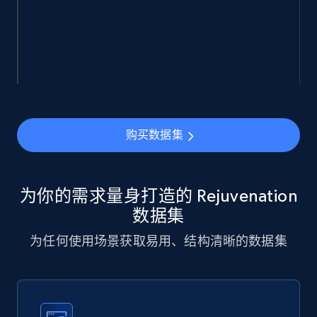
943+
151+
立即购买
Walmart sellers info
Seller id, URL, Catalog seller id, Seller name, Seller
购买数据集
display name, Seller email, Seller phone, Seller
about us, and more.
为你的需求量身打造的 Rejuvenation
eCommerce
数据集
为任何使用场景获取易用、结构清晰的数据集
912+
88+
立即购买
Ozon.ru products