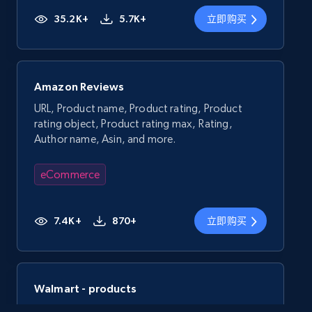
35.2K+
5.7K+
立即购买
Amazon Reviews
URL, Product name, Product rating, Product
rating object, Product rating max, Rating,
Author name, Asin, and more.
eCommerce
7.4K+
870+
立即购买
Walmart - products
URL, Final price, Sku, Currency, Gtin,