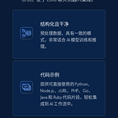
eCommerce
结构化且干净
1.1K+
149+
立即购买
预处理数据，具有一致的模
式，非常适合 AI 模型训练和推
理。
Lowes.com
URL, Domain, Marketplace pn, Sku, Other pn,
Model number, Gtin ean pn, Product name, and
more.
代码示例
提供可直接使用的 Python、
eCommerce
Node.js、cURL、PHP、Go、
Java 和 Ruby 代码片段，轻松集
991+
162+
立即购买
成到 AI 工作流中。