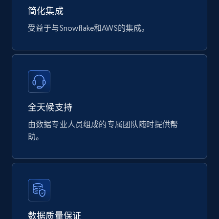
Product url, Category url, Part number,
简化集成
Description, Manufacturer, Manufacturer url,
受益于与Snowflake和AWS的集成。
Datasheet url, Rohs compliant, and more.
eCommerce
775+
80+
立即购买
全天候支持
由数据专业人员组成的专属团队随时提供帮
mercadolivre.com.br products
助。
URL, Product id, Title, Breadcrumbs, Category,
Tags, Final price, Original price, and more.
eCommerce
数据质量保证
747+
39+
立即购买