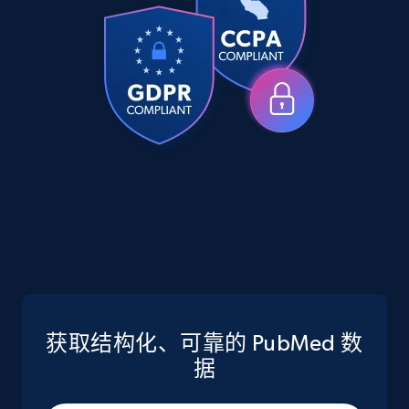
Companies information enriched dataset
URL, ID lc, Name lc, Country code lc, Locations
lc, Followers lc, Employees in linkedin lc, About
lc, and more.
Business
Enriched
6.3K+
539+
立即购买
Walmart - products
URL, Final price, Sku, Currency, Gtin,
获取结构化、可靠的 PubMed 数
Specifications, Image urls, Top reviews, and
more.
据
eCommerce