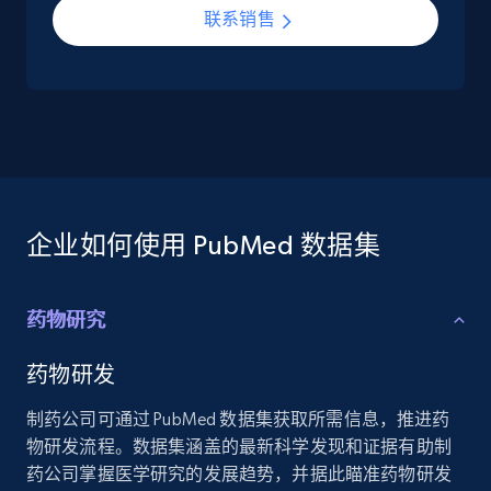
联系销售
5.6K+
875+
立即购买
TikTok Shop
URL, Title, Available, Description, Currency, Initial
price, Final price, Discount percent, and more.
企业如何使用 PubMed 数据集
eCommerce
药物研究
5.4K+
668+
立即购买
药物研发
制药公司可通过 PubMed 数据集获取所需信息，推进药
物研发流程。数据集涵盖的最新科学发现和证据有助制
Employees business enriched dataset
药公司掌握医学研究的发展趋势，并据此瞄准药物研发