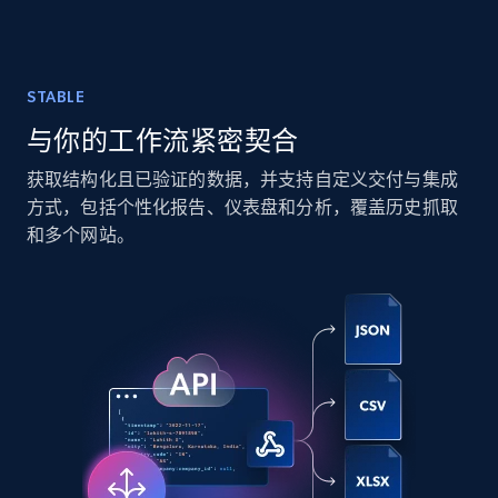
TikTok - Posts
URL, Post id, Description, Create time, Digg
STABLE
count, Share count, Collect count, Comment
与你的工作流紧密契合
count, and more.
获取结构化且已验证的数据，并支持自定义交付与集成
Social media
方式，包括个性化报告、仪表盘和分析，覆盖历史抓取
和多个网站。
6.7K+
905+
立即购买
Facebook - Pages Posts by Profile URL
URL, Post id, User url, User username raw,
Content, Date posted, Hashtags, Num
comments, and more.