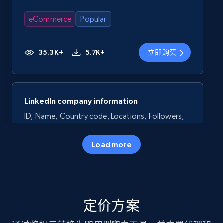
eCommerce
Popular
35.3K+
5.7K+
立即购买
LinkedIn company information
ID, Name, Country code, Locations, Followers,
Employees in linkedin, About, Specialties, and
more.
Load more
Business
Popular
33.5K+
3.5K+
立即购买
定价方案