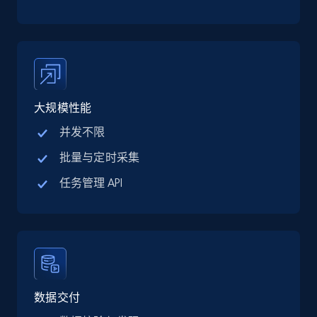
13.2K+
1.6K+
立即购买
Zillow properties listing information
大规模性能
Zpid, City, State, HomeStatus, Address,
IsListingClaimedByCurrentSignedInUser,
并发不限
IsCurrentSignedInAgentResponsible, Bedrooms,
批量与定时采集
and more.
任务管理 API
Real estate
Popular
12K+
1.3K+
立即购买
数据交付
LinkedIn posts