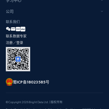
学习中心
IMDB media
公司
Title, Popularity, Genres, Presentation, Credit,
Videos, Photos, Top cast, and more.
联系我们
Free datasets
联系数据专家
注册／登录
3.4K+
194+
立即购买
Glassdoor companies reviews
Overview id, Review id, Review url, Rating date,
蜀ICP备18023585号
Count helpful, Count unhelpful, Employee job
end year, Employee length, and more.
Business
© Copyright 2026 Bright Data Ltd. | 版权所有