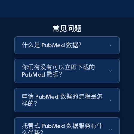
企业可利用 PubMed 数据集获取市场情报，进行竞争分
4.5K+
508+
立即购买
服务创新
析。企业可根据资金资助信息和附属机构，确定符合自
身兴趣的重要研究人员和机构，了解竞争环境并挖掘潜
医疗保健公司和服务提供商可以利用 PubMed 数据集促
在的合作和投资机会。
进产品和服务创新。研究人员可通过此数据集，识别医
常见问题
疗服务领域未能满足的需求，吸纳前沿医疗知识以调整
Reddit- Posts
产品结构，并开发循证解决方案，改善患者预后。
Post id, URL, User posted, Title, Description,
什么是 PubMed 数据？
获取数据集
Num comments, Date posted, Community
name, and more.
获取数据集
你们有没有可以立即下载的
Social media
PubMed 数据？
4.4K+
432+
立即购买
申请 PubMed 数据的流程是怎
样的？
Glassdoor companies overview information
托管式 PubMed 数据服务有什
ID, Company, Ratings overall, Details size,
么优势？