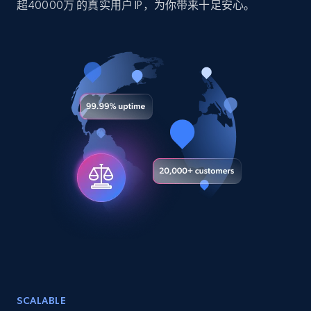
超40000万 的真实用户 IP，为你带来十足安心。
TikTok - Profiles
Account id, Nickname, Biography, Awg
engagement rate, Comment engagement rate,
Like engagement rate, Bio link, Predicted lang,
and more.
Social media
8.3K+
963+
立即购买
Youtube - Videos posts
URL, Title, Youtuber, Youtuber md5, Video url,
SCALABLE
Video length, Likes, Views, and more.