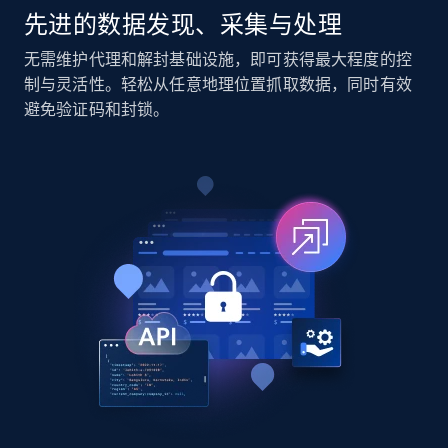
先进的数据发现、采集与处理
Social media
无需维护代理和解封基础设施，即可获得最大程度的控
制与灵活性。轻松从任意地理位置抓取数据，同时有效
避免验证码和封锁。
8.1K+
716+
立即购买
Amazon Reviews
URL, Product name, Product rating, Product
rating object, Product rating max, Rating,
Author name, Asin, and more.
eCommerce
7.4K+
870+
立即购买