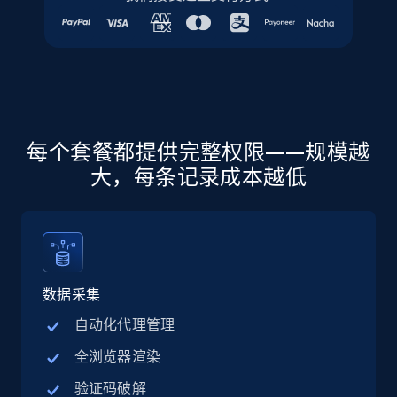
Place id, URL, Country, Name, Category,
Address, Description, Business details, and
more.
Business
每个套餐都提供完整权限——规模越
13.3K+
1.7K+
立即购买
大，每条记录成本越低
Instagram - Posts
URL, User posted, Description, Hashtags, Num
数据采集
comments, Date posted, Likes, Photos, and
more.
自动化代理管理
全浏览器渲染
Social media
验证码破解