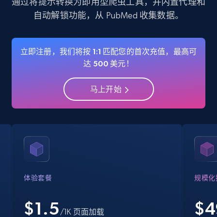
通过将提示转换为即用型爬虫工具，并内置代理和
自动解锁功能，从 PubMed 收集数据。
Instagram - Profiles
Account, Fbid, ID, Followers, Posts count, Is
business account, Is professional account, Is
立即注册，我们将按 1:1 匹配您的首次充值，最高可
verified, and more.
达 500 美元！
Social media
马上开始
22.3K+
3.5K+
立即购买
Crunchbase companies information
Name, URL, ID, Cb rank, Region, About,
体验套餐
规模化
Industries, Operating status, and more.
$1.5
$
4
/1K 页面加载
Business
Popular
Enriched