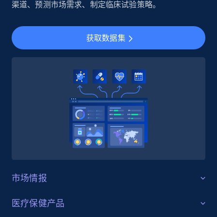
渠道、预测市场需求、制定临床试验策略。
URL, Profile url, Linkedin num id, Avatar, Profile
name, Certifications, Profile location, Profile
connections, and more.
获取数据集
Business
Enriched
5.3K+
384+
立即购买
YouTube - Channels
URL, Handle, Handle md5, Banner img, Profile
image, Name, Subscribers, Description, and
more.
市场情报
Social media
竞争分析
医疗保健产品