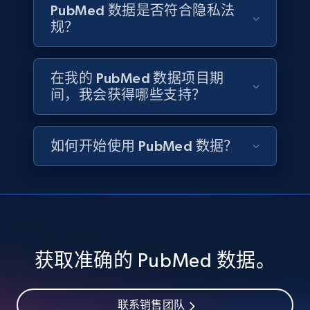
PubMed 数据是否符合隐私法
规？
Instagram - Reels
在我的 PubMed 数据项目期
URL, User posted, Description, Hashtags, Num
间，我会获得哪些支持？
comments, Date posted, Likes, Views, and
more.
如何开始使用 PubMed 数据？
Social media
3.7K+
436+
立即购买
获取准确的 PubMed 数据。
Airbnb Properties Information
Name, Price, Image, Description, Category,
Availability, Discount, Reviews, and more.
联系销售团队