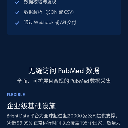
数据校验与发现
URL, ID, User id, Use url, Title, Headline, Post
数据解析（JSON 或 CSV）
text, Date posted, and more.
通过 Webhook 或 API 交付
Social media
11.3K+
1.5K+
立即购买
无缝访问 PubMed 数据
X (formerly Twitter) - Posts
全面、可扩展且合规的 PubMed 数据采集
ID, User posted, Name, Description, Date
posted, Photos, URL, Quoted post, and more.
FLEXIBLE
Social media
企业级基础设施
Bright Data 平台为全球超过 超20000 家公司提供支撑，
凭借 99.99% 正常运行时间以及覆盖 195 个国家、数量为
10.4K+
1.2K+
立即购买