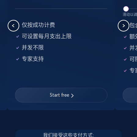
滑动以
15.6K+
1.6K+
立即购买
仅按成功计费
包
可设置每月支出上限
额外
Linkedin job listings information
并发不限
并
URL, Job posting id, Job title, Company name,
专家支持
可
Company id, Job location, Job summary, Job
seniority level, and more.
专
Business
Start free
15.3K+
2.2K+
立即购买
我们接受这些支付方式:
Google Maps full information