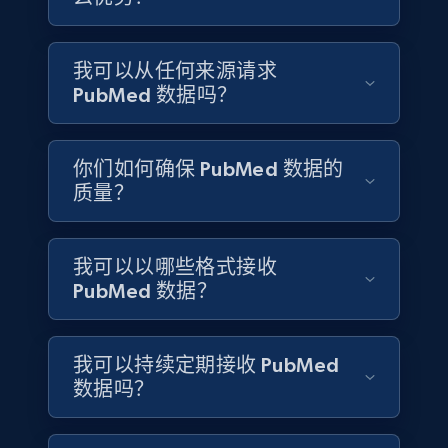
Details founded, Details type, Country code,
Company type, and more.
我可以从任何来源请求
Business
Popular
Enriched
PubMed 数据吗？
4.2K+
381+
立即购买
你们如何确保 PubMed 数据的
质量？
Google maps reviews
我可以以哪些格式接收
URL, Place id, Place name, Country, Address,
PubMed 数据？
Review id, Reviewer name, Reviews by reviewer,
and more.
我可以持续定期接收 PubMed
Business
数据吗？
4.2K+
303+
立即购买