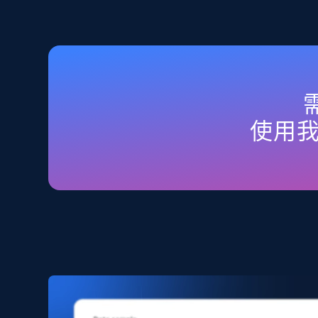
2.5K+
359+
立即购买
Home Depot US
需
URL, Domain, Country code, Model number, Sku,
使用
Product id, Product name, Manufacturer, and
more.
eCommerce
2.1K+
353+
立即购买
Amazon products search