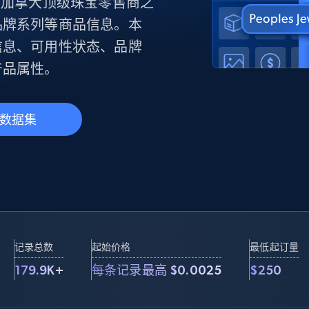
产品技术视频
据集，获取加拿大顶级珠宝零售商之
品牌系列等商品信息。本
信息、可用性状态、品牌
起价
数据中心代理
$0.9/IP
产品属性。
B
静态ISP代理
130万+ 超高速静态住宅代理
数据集
记录总数
起始价格
最低起订量
179.9K+
每条记录最高 $0.0025
$250