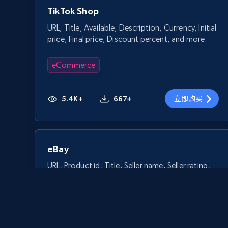
TikTok Shop
URL, Title, Available, Description, Currency, Initial
price, Final price, Discount percent, and more.
eCommerce
5.4K+
667+
立即购买
eBay
URL, Product id, Title, Seller name, Seller rating,
Seller reviews, Breadcrumbs, Root category, and
more.
eCommerce