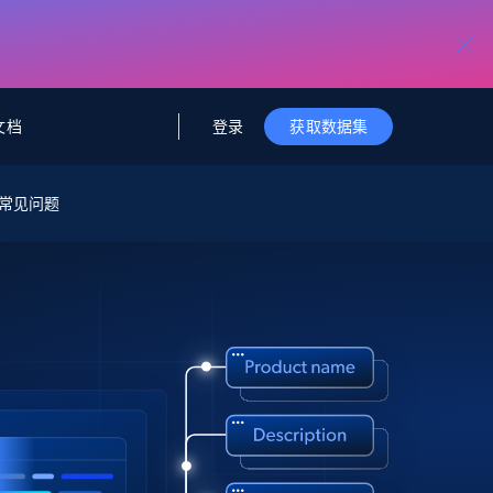
登录
文档
获取数据集
据与洞察
据及洞察
源
常见问题
公司
初创企业计划
零售情报
零售
新
起价
$2000/月
解锁实时电商洞察与AI驱动的业务推荐
洞察
联盟推荐
演示智能体
企业级数据服务
托管式数据
起价
为企业级数据收集量身定制
$1500/月
采集
信任中心
集成
Deep Lookup
测试版
Bright SDK
在海量级网页数据上运行复杂
查询