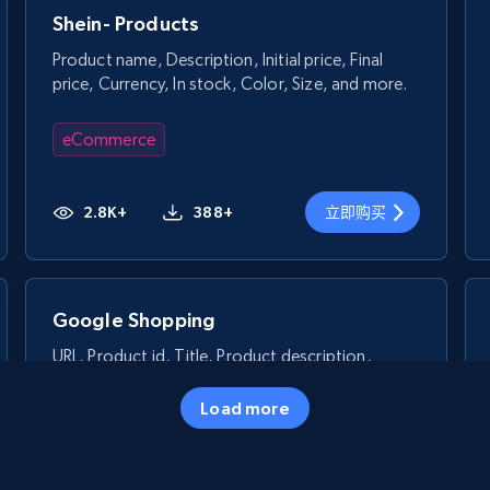
Shein- Products
Product name, Description, Initial price, Final
price, Currency, In stock, Color, Size, and more.
eCommerce
2.8K+
388+
立即购买
Google Shopping
URL, Product id, Title, Product description,
Rating, Reviews count, Images, Variations, and
more.
Load more
eCommerce