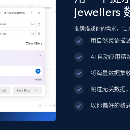
URL, Product id, Title, Product description,
Jeweller
Rating, Reviews count, Initial price, Discount, and
more.
准确描述你的需求，让 
eCommerce
用自然英语描
AI 自动应用
1.3K+
175+
立即购买
将海量数据集
Best Buy products
跳过无关数据
URL, Product id, Title, Images, Final price,
Currency, Discount, Initial price, and more.
以你偏好的格
eCommerce