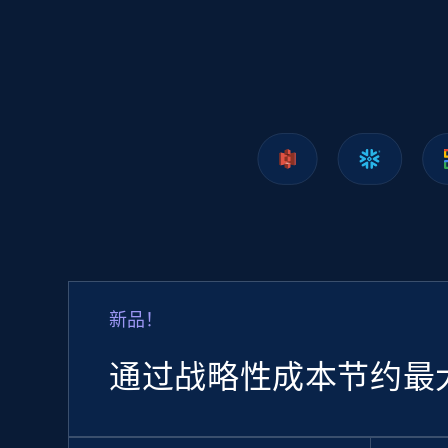
1.2K+
208+
立即购买
Lazada - Products
URL, Title, Rating, Reviews, Initial price, Final
price, Currency, Stock, and more.
eCommerce
新品！
988+
160+
立即购买
通过战略性成本节约最
Ozon.ru products