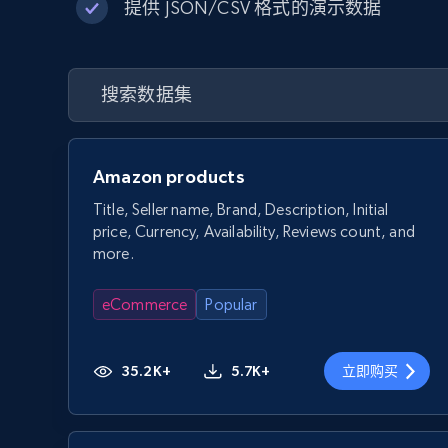
提供 JSON/CSV 格式的演示数据
Amazon products
Title, Seller name, Brand, Description, Initial
price, Currency, Availability, Reviews count, and
more.
eCommerce
Popular
35.2K+
5.7K+
立即购买