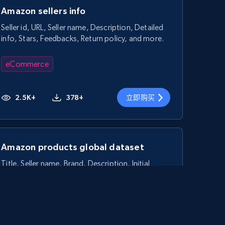
Amazon sellers info
Seller id, URL, Seller name, Description, Detailed
info, Stars, Feedbacks, Return policy, and more.
eCommerce
2.5K+
378+
立即购买
Amazon products global dataset
Title, Seller name, Brand, Description, Initial
price, Currency, Availability, Reviews count, and
more.
eCommerce