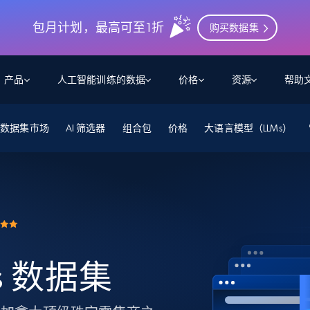
包月计划，最高可至1折
购买数据集
产品
人工智能训练的数据
价格
资源
帮助
数据集市场
智能体 WEB 执行
数据源
数据源
AI 筛选器
组合包
价格
大语言模型（LLMs）
数
数
资
学习中心
搜索及提取
抓取APIs
抓取APIs
起价
$1
$0.75/1k 记录条
请求
容
让 AI 应用具备搜索与爬取整个网络的能力
从 600+ 个网站获取实时数据
免费套餐
博客
领英
电商
社交媒体
ChatGPT
智能体浏览器
爬虫工作室定价
起价
爬虫工作室
练人形机
让智能体浏览网站并自动执行任务
$1/1k请求
案例研究
免费套餐
将任何网站转化为数据管道
亮数据 MCP
免费
起价
数据集
数据集
网络研讨会
站式工具包，全面解锁网页
请求
$250/100K 记录条
集
来自 600+ 个域名的预收集数据
ers 数据集
起价
领英
电商
社交媒体
房地产
代理位置
缓存速递
$0.2/1k HTML
缓存速递
实时网页数据，采集即交付