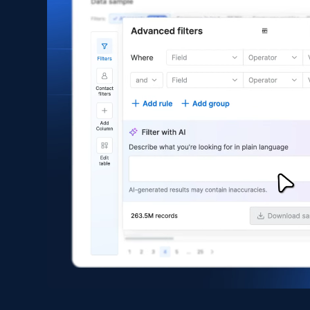
Asin, URL, Name, Sponsored, Initial price, Final
price, Currency, Sold, and more.
eCommerce
1.6K+
181+
立即购买
Zara - Products
Category id, Product id, Product name, Price,
Currency, Colour code, Colour, Description, and
more.
eCommerce