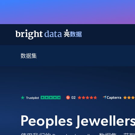
数据集
网页数据抓取 API
多模态训练
网页数据抓取 API
工具
网页解锁 API
视频与媒体数据
网页解锁 API
起价
$1/ 每1 次
告别封锁和验证码
获得取之不尽的视频，图片及更多内
免费套餐
第三方工具集成
Discover API
视频信息流——为 VLA 准备就绪
免费
起价
爬虫 API
$1/1k请求
始终在线的代理实时网页发现
获取持续、定向的网页视频，用于训
浏览器扩展
器人策略
搜索引擎结果页 API
搜索引擎 API
起价
数据包
代理网络检查
按需获取多引擎搜索结果
$1/ 每1 次
免费套餐
为各行各业生成可直接用于LLM的数据
Peoples Jewell
Google
Bing
Duckduckgo
Yandex
起价
网站地图
爬虫浏览器 API
爬虫浏览器 API
$5/GB
键启动内置隐匿模式的远程浏览器