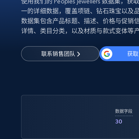
使用我们的 Peoples Jewellers 数
代理基础设施
一的详细数据，覆盖项链、钻石珠宝以及
代理服务
数据集包含产品标题、描述、价格与促销
动态代理
起价
详情、类目分类，以及材质与款式变体等
$5
$2.5/G
免费套餐
动态代理
5折
超40000万 万高速真人住宅代理
起价
ISP 代理
$1.3/IP
数据中心代理
联系销售团队
获取
用于数据获取的高速代理
数据字段
30