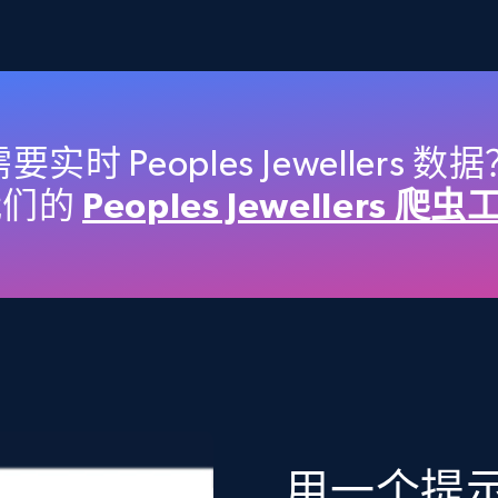
2.4K+
199+
立即购买
Etsy
要实时 Peoples Jewellers 数
URL, Product id, Listing inventory id, Title, Rating,
我们的
Peoples Jewellers 爬虫
Reviews count shop, Reviews count item, Initial
price, and more.
eCommerce
1.9K+
322+
立即购买
用一个提示词
Target