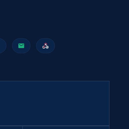
991+
162+
立即购买
Walmart sellers info
Seller id, URL, Catalog seller id, Seller name, Seller
display name, Seller email, Seller phone, Seller
about us, and more.
eCommerce
912+
88+
立即购买
Naver products