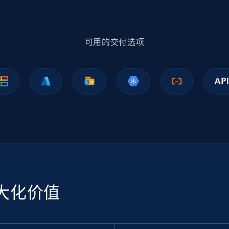
1.1K+
149+
立即购买
可用的交付选项
Ikea - Products
Description, In stock, Color, Size, Reviews count,
Main image, Category url, Category, and more.
eCommerce
943+
151+
立即购买
大化价值
Sephora products