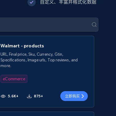
自定义、丰富并格式化数据
Walmart - products
URL, Final price, Sku, Currency, Gtin,
Specifications, Image urls, Top reviews, and
more.
eCommerce
5.6K+
875+
立即购买