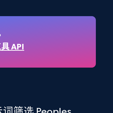
2.1K+
375+
立即购买
Amazon best seller products
据？
Title, Seller name, Brand, Description, Initial
工具 API
price, Final price, Final price high, Currency, and
more.
eCommerce
1.7K+
254+
立即购买
筛选 Peoples
Amazon Walmart