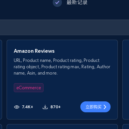
最新记录
Amazon Reviews
URL, Product name, Product rating, Product
rating object, Product rating max, Rating, Author
name, Asin, and more.
eCommerce
7.4K+
870+
立即购买