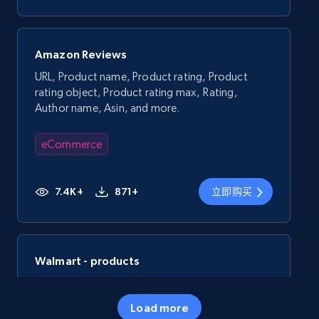
Amazon Reviews
URL, Product name, Product rating, Product
rating object, Product rating max, Rating,
Author name, Asin, and more.
eCommerce
7.4K+
871+
立即购买
Walmart - products
URL, Final price, Sku, Currency, Gtin,
Specifications, Image urls, Top reviews, and
Load more
more.