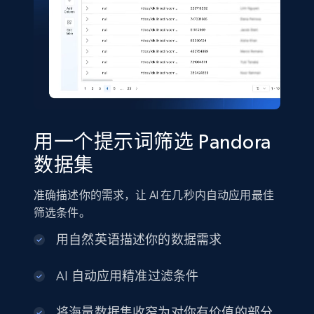
Shein- Products
Product name, Description, Initial price, Final
price, Currency, In stock, Color, Size, and more.
eCommerce
用一个提示词筛选 Pandora
2.8K+
388+
立即购买
数据集
准确描述你的需求，让 AI 在几秒内自动应用最佳
Amazon sellers info
筛选条件。
Seller id, URL, Seller name, Description, Detailed
用自然英语描述你的数据需求
info, Stars, Feedbacks, Return policy, and more.
AI 自动应用精准过滤条件
eCommerce
将海量数据集收窄为对你有价值的部分