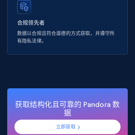
Google Play Store reviews
合规领先者
URL, Review id, Reviewer name, Review date,
Review rating, Review, Found helpful, App url, and
数据以合规且符合道德的方式获取，并遵守所
more.
有隐私法律。
eCommerce
740+
39+
立即购买
Mouser - Products
获取结构化且可靠的 Pandora 数
Product url, Category url, Mouser part num, Mfr
据
part number, Manufacturer, Image, Image high,
Manufacturer url, and more.
立即获取