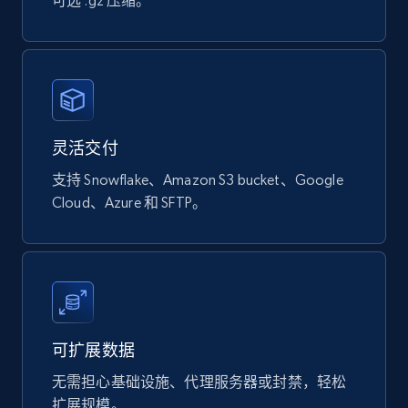
可选 .gz 压缩。
Naver products
URL, Product id, Title, Original price, Final price,
Discount rate, Currency, Description, and more.
eCommerce
灵活交付
支持 Snowflake、Amazon S3 bucket、Google
839+
46+
立即购买
Cloud、Azure 和 SFTP。
Google Shopping products search US
URL, Product id, Title, Final price, Initial price,
Currency, Rating, Reviews count, and more.
可扩展数据
eCommerce
无需担心基础设施、代理服务器或封禁，轻松
扩展规模。