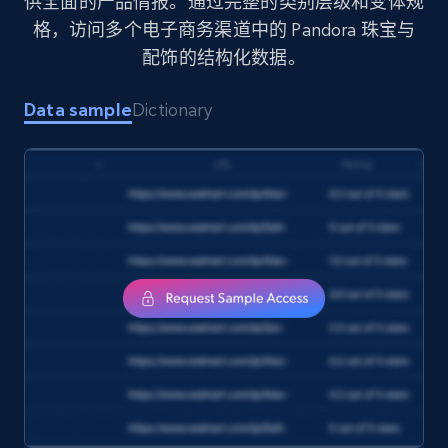
供全面的产品情报。通过完整的类别层级和变体规
格，访问多个电子商务渠道中的 Pandora 珠宝与
配饰的结构化数据。
Amazon products search
Asin, URL, Name, Sponsored, Initial price, Final
Data sample
Dictionary
price, Currency, Sold, and more.
eCommerce
1.6K+
181+
立即购买
Target
URL, Product id, Title, Product description,
Rating, Reviews count, Initial price, Discount,
and more.