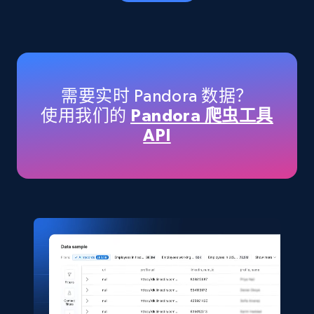
eCommerce
5.6K+
875+
立即购买
需要实时 Pandora 数据？
使用我们的
Pandora 爬虫工具
API
TikTok Shop
URL, Title, Available, Description, Currency, Initial
price, Final price, Discount percent, and more.
eCommerce
5.4K+
668+
立即购买