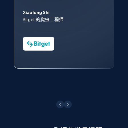
此外，他们的网页解锁工具还能
Data 帮助我们采集了充足的公
网络非常稳定，而我们对其客户
意。我们与客户经理保持着定期
George Koutsoudopoulos
帮助您轻松绕过烦人的验证码
共网络数据以满足需求，并通过
服务和支持团队也非常认可。
沟通，他的协助对我们非常有帮
Xiaolong Shi
tgndata 的首席执行官 (CEO)
（CAPTCHA）。
其支持团队和开发团队，让我们
助。
Bitget 的爬虫工程师
对许多流程进行了优化。
Cheddi Rai
Nicholas Renotte
Yorgos Panzaris
AdRetreaver CEO
数据科学专家
Charmagne Cruz
Convert Group 的 CTO
—— Shopee Philippines Inc. 报告与分析、
点击观看
业务技术与定价负责人
点击观看