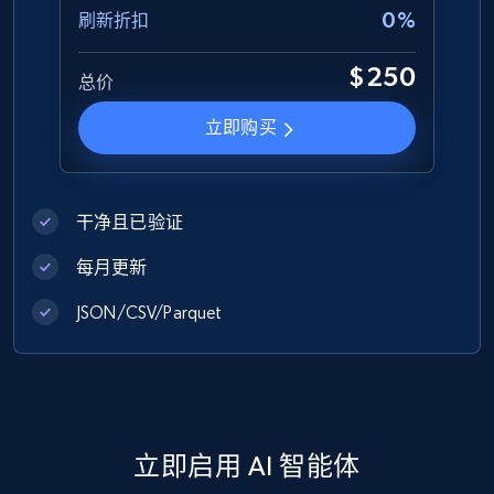
0%
刷新折扣
Zara - Products
$250
Category id, Product id, Product name, Price,
总价
Currency, Colour code, Colour, Description, and
more.
立即购买
eCommerce
干净且已验证
1.2K+
208+
立即购买
每月更新
JSON/CSV/Parquet
Best Buy products
URL, Product id, Title, Images, Final price,
Currency, Discount, Initial price, and more.
立即启用 AI 智能体
eCommerce