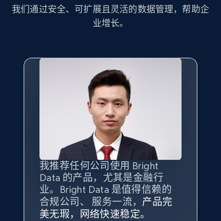
立即获取
我们通过安全、可扩展且灵活的数据管理，帮助企
业增长。
我推荐任何公司使用 Bright
最重要的是拥有
质量
最好、
数量
Data 的产品，尤其是金融行
最多的数据，而这正是 Bright
业。Bright Data 是值得信赖的
Data 和 tgndata 发挥作用的地
合规公司、 服务一流，
方。
产品完
Bright Data 拥有自有代理基础
根据我的使用体验，Bright Data
我们对与 Bright Data 的合作感
我们对 Bright Data 的
可靠性
印
美无瑕，网络快速稳定。
设施，助您持续获取网络数据。
的服务价值不可估量。Bright
到非常满意。各方面都很不错，
象深刻，对整体服务也非常满