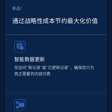
Rating, Reviews count, Images, Variations, and
more.
新品！
通过战略性成本节约最大化价值
eCommerce
2.4K+
200+
立即购买
智能数据更新
Home Depot US
仅访问“新记录”或“已更新记录”，确保您只为
URL, Domain, Country code, Model number,
真正需要的内容付费
Sku, Product id, Product name, Manufacturer,
and more.
eCommerce
2.1K+
355+
立即购买