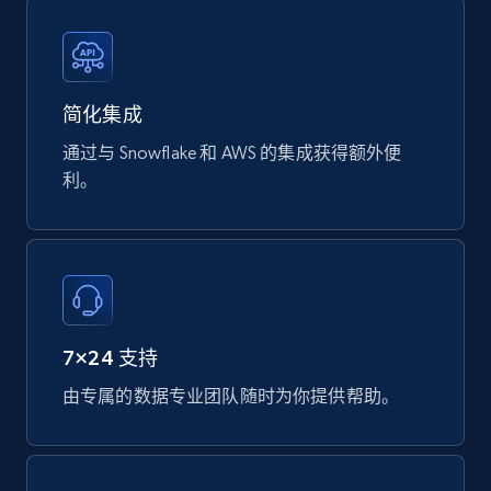
Datasheet url, Rohs compliant, and more.
eCommerce
简化集成
778+
80+
立即购买
通过与 Snowflake 和 AWS 的集成获得额外便
利。
mercadolivre.com.br products
URL, Product id, Title, Breadcrumbs, Category,
Tags, Final price, Original price, and more.
7×24 支持
eCommerce
由专属的数据专业团队随时为你提供帮助。
747+
39+
立即购买