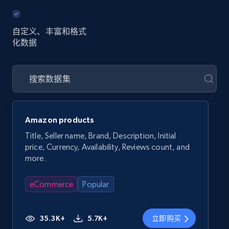
自定义、丰富和格式
化数据
Amazon products
Title, Seller name, Brand, Description, Initial
price, Currency, Availability, Reviews count, and
more.
eCommerce
Popular
35.3K+
5.7K+
立即购买