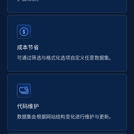
823+
40+
立即购买
Wayfair products
URL, Product id, Title, Rating, Reviews count,
成本节省
Initial price, Discount, Final price, and more.
可通过筛选与格式化选项自定义任意数据集。
eCommerce
822+
80+
立即购买
代码维护
Digikey - Products
数据集会根据网站结构变化进行维护与更新。
Product url, Category url, Part number,
Description, Manufacturer, Manufacturer url,