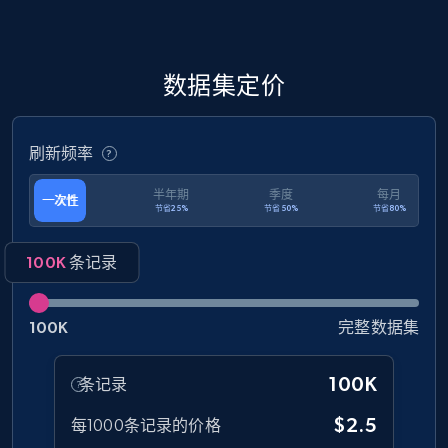
eCommerce
1.3K+
175+
立即购买
数据集定价
刷新频率
Amazon Walmart
半年期
季度
每月
一次性
URL, Title amazon, Seller name amazon, Brand
节省25%
节省50%
节省80%
amazon, Description amazon, Initial price
amazon, Currency amazon, Availability amazon,
100K
条记录
and more.
eCommerce
100K
完整数据集
100K
条记录
1.2K+
132+
立即购买
$2.5
每1000条记录的价格