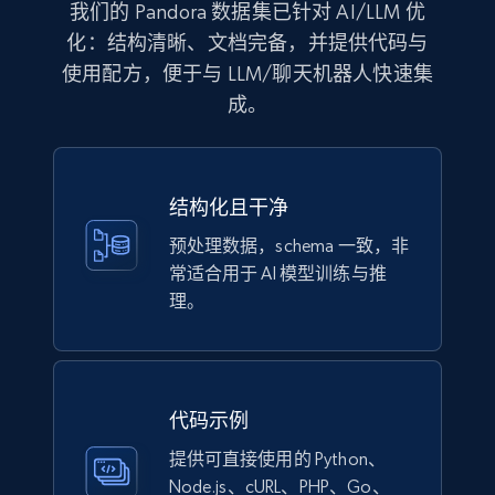
我们的 Pandora 数据集已针对 AI/LLM 优
化：结构清晰、文档完备，并提供代码与
1.1K+
149+
立即购买
使用配方，便于与 LLM/聊天机器人快速集
成。
Lazada - Products
URL, Title, Rating, Reviews, Initial price, Final
结构化且干净
price, Currency, Stock, and more.
预处理数据，schema 一致，非
常适合用于 AI 模型训练与推
eCommerce
理。
991+
165+
立即购买
代码示例
提供可直接使用的 Python、
Lowes.com
Node.js、cURL、PHP、Go、
URL, Domain, Marketplace pn, Sku, Other pn,