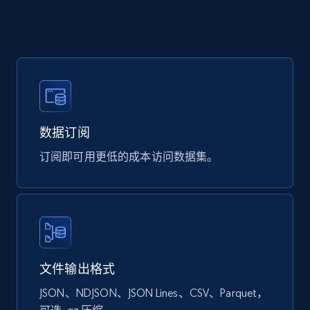
eCommerce
901+
114+
立即购买
数据订阅
Sephora products
订阅即可用更低的成本访问数据集。
URL, ID, Name, Sku, In stock, Regular price,
Actual price, Unit price, and more.
eCommerce
878+
124+
立即购买
文件输出格式
JSON、NDJSON、JSON Lines、CSV、Parquet，