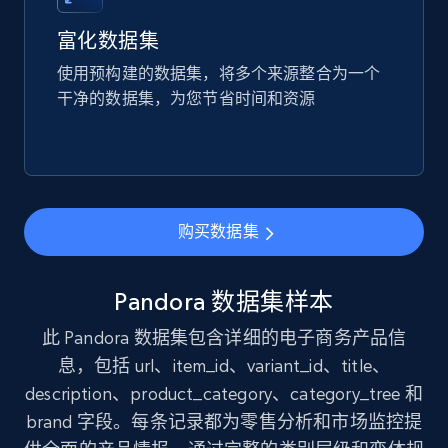
price, and more.
富化数据集
eCommerce
使用预构建的数据集，将多个来源整合为一个
干净的数据集，为您节省时间和资源
1.9K+
323+
立即购买
Amazon best seller products
购买数据集
Title, Seller name, Brand, Description, Initial
price, Final price, Final price high, Currency, and
more.
Pandora 数据集样本
此 Pandora 数据集包含详细的电子商务产品信
eCommerce
息，包括 url、item_id、variant_id、title、
description、product_category、category_tree 和
1.7K+
254+
立即购买
brand 字段。每条记录都为零售分析和市场监控提