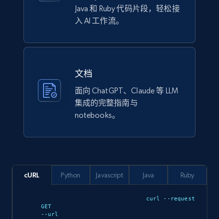
Java 和 Ruby 代码片段，轻松接
Model number, Gtin ean pn, Product name, and
入 AI 工作流。
more.
eCommerce
文档
991+
162+
立即购买
面向 ChatGPT、Claude 等 LLM
集成的完整指南与
notebooks。
Ikea - Products
Description, In stock, Color, Size, Reviews
count, Main image, Category url, Category, and
more.
cURL
Python
Javascript
Java
Ruby
eCommerce
curl --request 
GET 

--url 