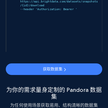
943+
151+
立即购买
https://api.brightdata.com/datasets/snapshots
/{id}/download 

--header 'Authorization: Bearer 
'

Walmart sellers info
Seller id, URL, Catalog seller id, Seller name, Seller
display name, Seller email, Seller phone, Seller
about us, and more.
eCommerce
获取数据集
912+
88+
立即购买
为你的需求量身定制的 Pandora 数据
Ozon.ru products
集
URL, Sku, Breadcrumbs, Name, Rating, Review
为任何使用场景获取易用、结构清晰的数据集
count, Description, Image, and more.