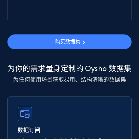
943+
151+
立即购买
购买数据集
Walmart sellers info
Seller id, URL, Catalog seller id, Seller name, Seller
display name, Seller email, Seller phone, Seller
为你的需求量身定制的 Oysho 数据集
about us, and more.
为任何使用场景获取易用、结构清晰的数据集
eCommerce
910+
88+
立即购买
数据订阅
Ozon.ru products