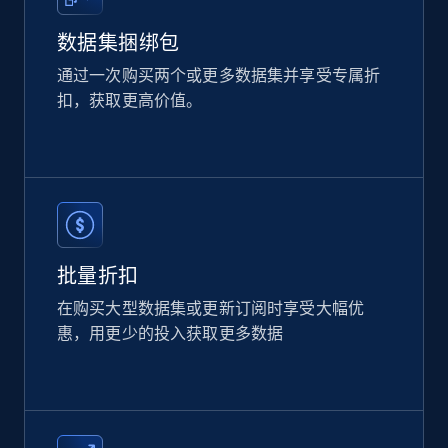
数据集捆绑包
2.1K+
375+
立即购买
通过一次购买两个或更多数据集并享受专属折
扣，获取更高价值。
Home Depot US
URL, Domain, Country code, Model number,
Sku, Product id, Product name, Manufacturer,
and more.
eCommerce
批量折扣
在购买大型数据集或更新订阅时享受大幅优
2.1K+
352+
立即购买
惠，用更少的投入获取更多数据
Etsy