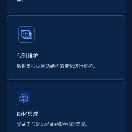
eCommerce
821+
40+
立即购买
Wayfair products
代码维护
URL, Product id, Title, Rating, Reviews count,
Initial price, Discount, Final price, and more.
数据集根据网站结构的变化进行维护。
eCommerce
818+
78+
立即购买
简化集成
受益于与Snowflake和AWS的集成。
Digikey - Products