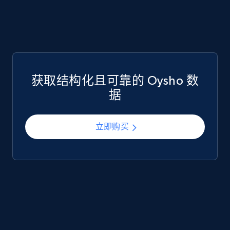
Google Play Store reviews
URL, Review id, Reviewer name, Review date,
Review rating, Review, Found helpful, App url, and
获取结构化且可靠的 Oysho 数
more.
据
eCommerce
立即购买
740+
39+
立即购买
Mouser - Products
Product url, Category url, Mouser part num, Mfr
part number, Manufacturer, Image, Image high,