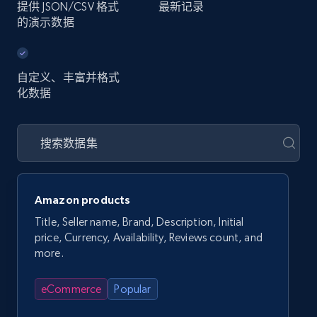
提供 JSON/CSV 格式
最新记录
的演示数据
自定义、丰富并格式
化数据
Amazon products
Title, Seller name, Brand, Description, Initial
price, Currency, Availability, Reviews count, and
more.
eCommerce
Popular