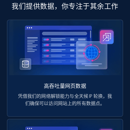
Manufacturer url, and more.
我们提供数据，你专注于其余工作
eCommerce
717+
91+
立即购买
高吞吐量网页数据
凭借我们的网络解锁能力与全天候 IP 轮换，我
们确保可以访问网站上的所有数据点。