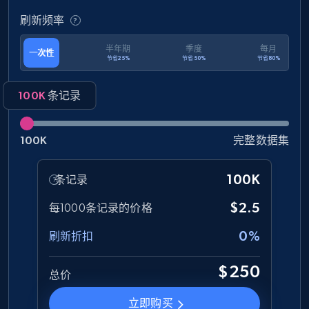
and more.
刷新频率
eCommerce
半年期
季度
每月
一次性
节省25%
节省50%
节省80%
1.3K+
174+
立即购买
100K
条记录
100K
完整数据集
Amazon Walmart
URL, Title amazon, Seller name amazon, Brand
100K
条记录
amazon, Description amazon, Initial price
amazon, Currency amazon, Availability amazon,
$2.5
每1000条记录的价格
and more.
0%
刷新折扣
eCommerce
$250
总价
1.2K+
132+
立即购买
立即购买