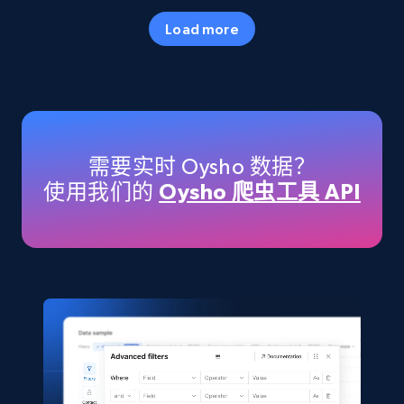
Specifications, Image urls, Top reviews, and
Load more
more.
eCommerce
5.6K+
874+
立即购买
需要实时 Oysho 数据？
使用我们的
Oysho 爬虫工具 API
TikTok Shop
URL, Title, Available, Description, Currency, Initial
price, Final price, Discount percent, and more.
eCommerce
5.4K+
667+
立即购买