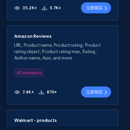
35.2K+
5.7K+
立即购买
Amazon Reviews
URL, Product name, Product rating, Product
rating object, Product rating max, Rating,
Author name, Asin, and more.
eCommerce
7.4K+
870+
立即购买
Walmart - products
URL, Final price, Sku, Currency, Gtin,