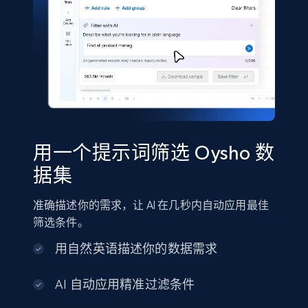
Shein- Products
Product name, Description, Initial price, Final
price, Currency, In stock, Color, Size, and more.
eCommerce
用一个提示词筛选 Oysho 数
2.8K+
388+
立即购买
据集
准确描述你的需求，让 AI 在几秒内自动应用最佳
筛选条件。
Amazon sellers info
用自然英语描述你的数据需求
Seller id, URL, Seller name, Description, Detailed
info, Stars, Feedbacks, Return policy, and more.
AI 自动应用精准过滤条件