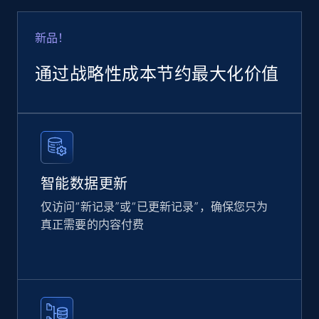
Google Shopping
URL, Product id, Title, Product description,
新品！
Rating, Reviews count, Images, Variations, and
more.
通过战略性成本节约最大化价值
eCommerce
2.4K+
199+
立即购买
智能数据更新
仅访问“新记录”或“已更新记录”，确保您只为
Amazon products global dataset
真正需要的内容付费
Title, Seller name, Brand, Description, Initial
price, Currency, Availability, Reviews count, and
more.
eCommerce