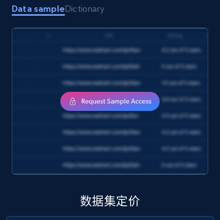
1.7K+
254+
立即购买
Data sample
Dictionary
Amazon products search
Asin, URL, Name, Sponsored, Initial price, Final
price, Currency, Sold, and more.
eCommerce
1.6K+
180+
立即购买
Target
数据集定价
URL, Product id, Title, Product description,
Rating, Reviews count, Initial price, Discount,