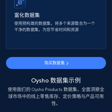
URL, Product id, Listing inventory id, Title, Rating,
Reviews count shop, Reviews count item, Initial
price, and more.
富化数据集
使用预构建的数据集，将多个来源整合为一个
eCommerce
干净的数据集，为您节省时间和资源
1.9K+
322+
立即购买
购买数据集
Amazon best seller products
Title, Seller name, Brand, Description, Initial
Oysho 数据集示例
price, Final price, Final price high, Currency, and
more.
使用我们的 Oysho Products 数据集，全面洞察全
球市场中的线上零售库存、定价策略与产品可用
eCommerce
性。