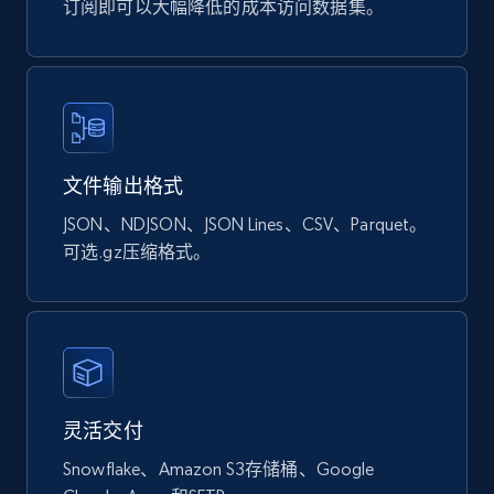
订阅即可以大幅降低的成本访问数据集。
URL, Sku, Breadcrumbs, Name, Rating, Review
count, Description, Image, and more.
eCommerce
897+
114+
立即购买
文件输出格式
JSON、NDJSON、JSON Lines、CSV、Parquet。
可选.gz压缩格式。
Sephora products
URL, ID, Name, Sku, In stock, Regular price,
Actual price, Unit price, and more.
eCommerce
灵活交付
Snowflake、Amazon S3存储桶、Google
877+
124+
立即购买