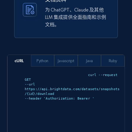
为 ChatGPT、Claude 及其他
Lazada - Products
LLM 集成提供全面指南和示例
URL, Title, Rating, Reviews, Initial price, Final
文档。
price, Currency, Stock, and more.
eCommerce
cURL
Python
Javascript
Java
Ruby
988+
160+
立即购买
curl --request 
GET 

--url 
https://api.brightdata.com/datasets/snapshots
Ikea - Products
/{id}/download 

--header 'Authorization: Bearer 
'

Description, In stock, Color, Size, Reviews
count, Main image, Category url, Category, and
more.
eCommerce