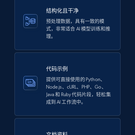
eCommerce
结构化且干净
预处理数据，具有一致的模
式，非常适合 AI 模型训练和推
1.1K+
148+
立即购买
理。
Lowes.com
URL, Domain, Marketplace pn, Sku, Other pn,
代码示例
Model number, Gtin ean pn, Product name, and
提供可直接使用的 Python、
more.
Node.js、cURL、PHP、Go、
Java 和 Ruby 代码片段，轻松集
eCommerce
成到 AI 工作流中。
991+
162+
立即购买
文档资料