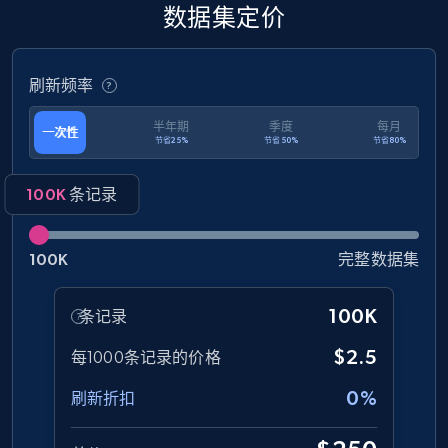
Rating, Reviews count, Initial price, Discount,
数据集定价
and more.
刷新频率
eCommerce
半年期
季度
每月
一次性
节省25%
节省50%
节省80%
1.3K+
175+
立即购买
100K
条记录
Amazon Walmart
100K
完整数据集
URL, Title amazon, Seller name amazon, Brand
amazon, Description amazon, Initial price
100K
条记录
amazon, Currency amazon, Availability amazon,
and more.
$2.5
每1000条记录的价格
0%
eCommerce
刷新折扣