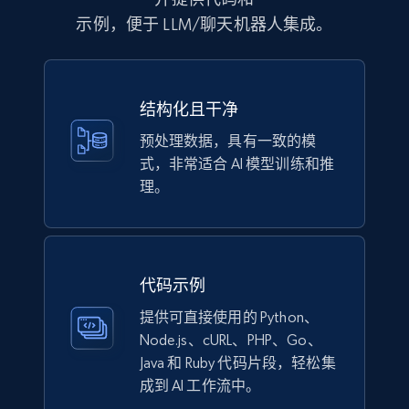
Currency, Discount, Initial price, and more.
示例，便于 LLM/聊天机器人集成。
eCommerce
结构化且干净
1.1K+
149+
立即购买
预处理数据，具有一致的模
式，非常适合 AI 模型训练和推
理。
Lazada - Products
URL, Title, Rating, Reviews, Initial price, Final
price, Currency, Stock, and more.
代码示例
eCommerce
提供可直接使用的 Python、
Node.js、cURL、PHP、Go、
991+
165+
立即购买
Java 和 Ruby 代码片段，轻松集
成到 AI 工作流中。