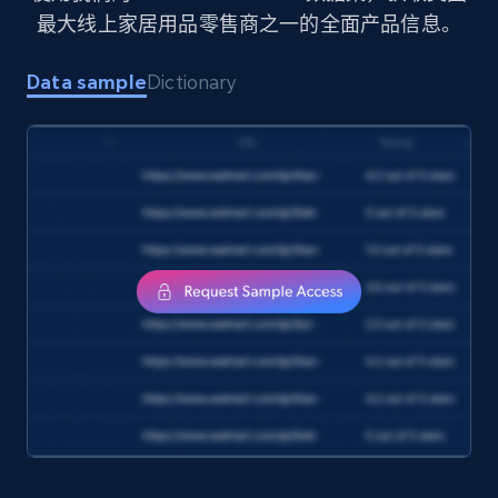
最大线上家居用品零售商之一的全面产品信息。
1.7K+
254+
立即购买
Data sample
Dictionary
Amazon products search
Asin, URL, Name, Sponsored, Initial price, Final
price, Currency, Sold, and more.
eCommerce
1.6K+
181+
立即购买
Target
URL, Product id, Title, Product description,