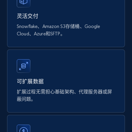
878+
124+
立即购买
灵活交付
Snowflake、Amazon S3存储桶、Google
Naver products
Cloud、Azure和SFTP。
URL, Product id, Title, Original price, Final price,
Discount rate, Currency, Description, and more.
eCommerce
可扩展数据
839+
46+
立即购买
扩展过程无需担心基础架构、代理服务器或屏
蔽问题。
Google Shopping products search US
URL, Product id, Title, Final price, Initial price,
Currency, Rating, Reviews count, and more.