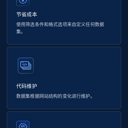
eCommerce
节省成本
使用筛选条件和格式选项来自定义任何数据
823+
40+
立即购买
集。
Wayfair products
URL, Product id, Title, Rating, Reviews count,
Initial price, Discount, Final price, and more.
eCommerce
代码维护
数据集根据网站结构的变化进行维护。
822+
80+
立即购买