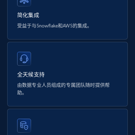
Digikey - Products
Product url, Category url, Part number,
简化集成
Description, Manufacturer, Manufacturer url,
受益于与Snowflake和AWS的集成。
Datasheet url, Rohs compliant, and more.
eCommerce
778+
80+
立即购买
全天候支持
由数据专业人员组成的专属团队随时提供帮
mercadolivre.com.br products
助。
URL, Product id, Title, Breadcrumbs, Category,
Tags, Final price, Original price, and more.
eCommerce