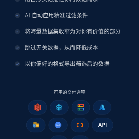
eCommerce
AI 自动应用精准过滤条件
2.5K+
378+
立即购买
将海量数据集收窄为对你有价值的部分
跳过无关数据，从而降低成本
eBay
以你偏好的格式导出筛选后的数据
URL, Product id, Title, Seller name, Seller rating,
Seller reviews, Breadcrumbs, Root category, and
more.
可用的交付选项
eCommerce
2.5K+
359+
立即购买