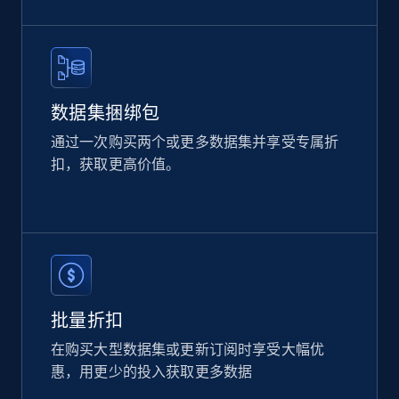
eCommerce
2.1K+
355+
立即购买
数据集捆绑包
通过一次购买两个或更多数据集并享受专属折
Amazon products global dataset
扣，获取更高价值。
Title, Seller name, Brand, Description, Initial
price, Currency, Availability, Reviews count, and
more.
eCommerce
批量折扣
2.1K+
375+
立即购买
在购买大型数据集或更新订阅时享受大幅优
惠，用更少的投入获取更多数据