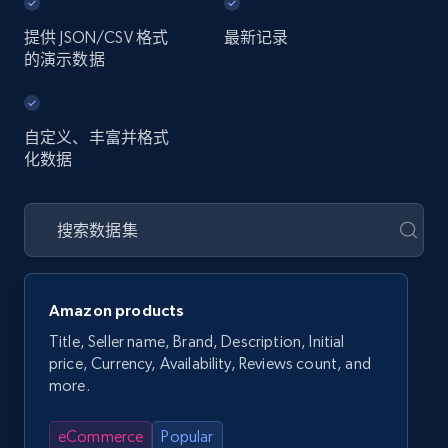
提供 JSON/CSV 格式
最新记录
的演示数据
自定义、丰富并格式
化数据
Amazon products
Title, Seller name, Brand, Description, Initial
price, Currency, Availability, Reviews count, and
more.
eCommerce
Popular