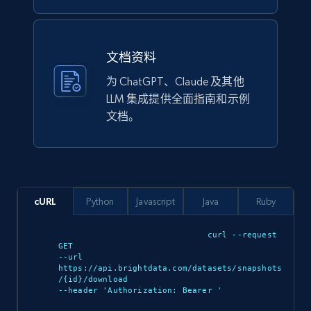
Lowes.com
URL, Domain, Marketplace pn, Sku, Other pn,
文档资料
Model number, Gtin ean pn, Product name, and
为 ChatGPT、Claude 及其他
more.
LLM 集成提供全面指南和示例
文档。
eCommerce
991+
162+
立即购买
cURL
Python
Javascript
Java
Ruby
Ikea - Products
curl --request 
GET 

Description, In stock, Color, Size, Reviews
--url 
count, Main image, Category url, Category, and
https://api.brightdata.com/datasets/snapshots
/{id}/download 

more.
--header 'Authorization: Bearer 
'
