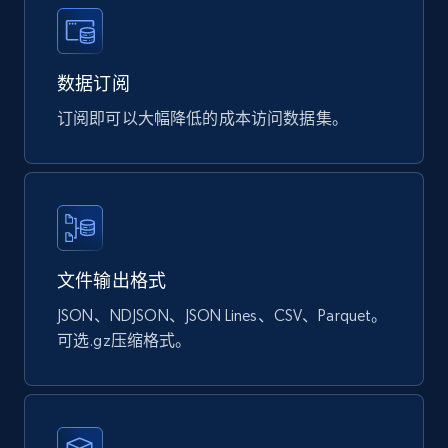
Ozon.ru products
URL, Sku, Breadcrumbs, Name, Rating, Review
count, Description, Image, and more.
数据订阅
订阅即可以大幅降低的成本访问数据集。
eCommerce
901+
114+
立即购买
文件输出格式
Sephora products
JSON、NDJSON、JSON Lines、CSV、Parquet。
URL, ID, Name, Sku, In stock, Regular price,
Actual price, Unit price, and more.
可选.gz压缩格式。
eCommerce