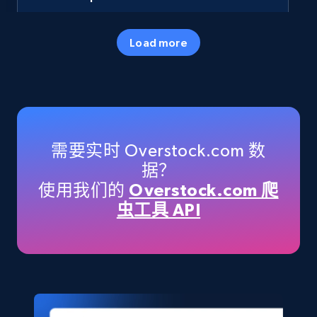
URL, Final price, Sku, Currency, Gtin,
Specifications, Image urls, Top reviews, and
Load more
more.
eCommerce
5.6K+
875+
立即购买
需要实时 Overstock.com 数
据？
使用我们的
Overstock.com 爬
TikTok Shop
虫工具 API
URL, Title, Available, Description, Currency, Initial
price, Final price, Discount percent, and more.
eCommerce