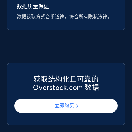
数据质量保证
747+
39+
立即购买
数据获取方式合乎道德，符合所有隐私法律。
Google Play Store reviews
URL, Review id, Reviewer name, Review date,
Review rating, Review, Found helpful, App url, and
more.
eCommerce
获取结构化且可靠的
Overstock.com 数据
740+
39+
立即购买
立即购买
Mouser - Products
Product url, Category url, Mouser part num, Mfr