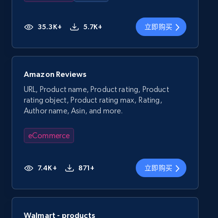
35.3K+
5.7K+
立即购买
Amazon Reviews
URL, Product name, Product rating, Product
rating object, Product rating max, Rating,
Author name, Asin, and more.
eCommerce
7.4K+
871+
立即购买
Walmart - products