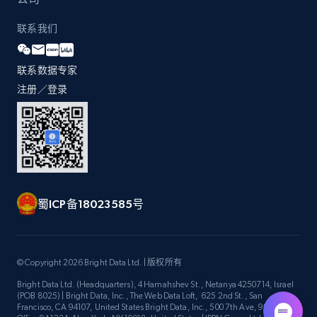
联系我们
联系数据专家
注册／登录
蜀ICP备18023585号
© Copyright 2026 Bright Data Ltd. | 版权所有
Bright Data Ltd. (Headquarters), 4 Hamahshev St., Netanya 4250714, Israel
(POB 8025) | Bright Data, Inc., The Web Data Loft, 625 2nd St., San
Francisco, CA 94107, United States Bright Data, Inc., 500 7th Ave, 9th Floor