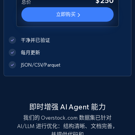
$250
总价
1.2K+
132+
立即购买
立即购买
Zara - Products
干净并已验证
Category id, Product id, Product name, Price,
Currency, Colour code, Colour, Description, and
每月更新
more.
JSON/CSV/Parquet
eCommerce
1.2K+
208+
立即购买
即时增强 AI Agent 能力
我们的 Overstock.com 数据集已针对
Best Buy products
AI/LLM 进行优化：结构清晰、文档完善，
URL, Product id, Title, Images, Final price,
并提供代码和