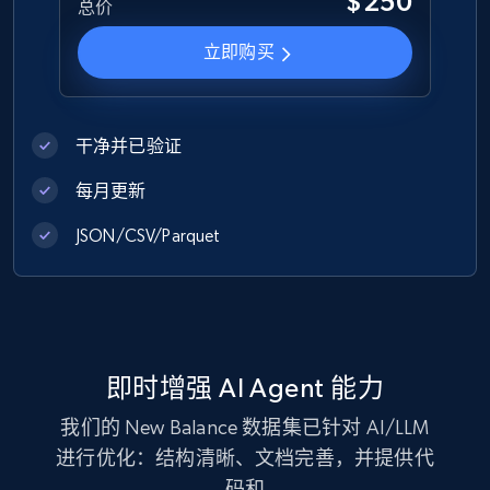
$250
总价
1.2K+
132+
立即购买
立即购买
Zara - Products
干净并已验证
Category id, Product id, Product name, Price,
Currency, Colour code, Colour, Description, and
每月更新
more.
JSON/CSV/Parquet
eCommerce
1.2K+
208+
立即购买
即时增强 AI Agent 能力
我们的 New Balance 数据集已针对 AI/LLM
Best Buy products
进行优化：结构清晰、文档完善，并提供代
URL, Product id, Title, Images, Final price,
码和