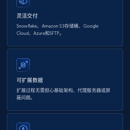
877+
124+
立即购买
灵活交付
Snowflake、Amazon S3存储桶、Google
Naver products
Cloud、Azure和SFTP。
URL, Product id, Title, Original price, Final price,
Discount rate, Currency, Description, and more.
eCommerce
可扩展数据
839+
46+
立即购买
扩展过程无需担心基础架构、代理服务器或屏
蔽问题。
Google Shopping products search US
URL, Product id, Title, Final price, Initial price,
Currency, Rating, Reviews count, and more.