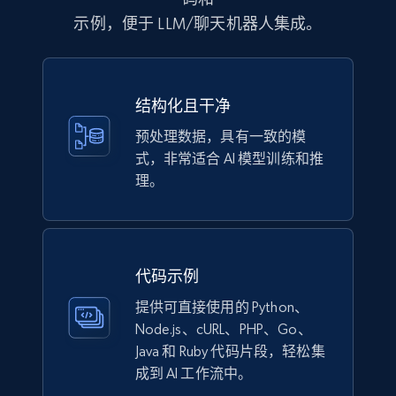
Currency, Discount, Initial price, and more.
示例，便于 LLM/聊天机器人集成。
eCommerce
结构化且干净
1.1K+
149+
立即购买
预处理数据，具有一致的模
式，非常适合 AI 模型训练和推
理。
Lowes.com
URL, Domain, Marketplace pn, Sku, Other pn,
Model number, Gtin ean pn, Product name, and
more.
代码示例
提供可直接使用的 Python、
eCommerce
Node.js、cURL、PHP、Go、
Java 和 Ruby 代码片段，轻松集
991+
162+
立即购买
成到 AI 工作流中。