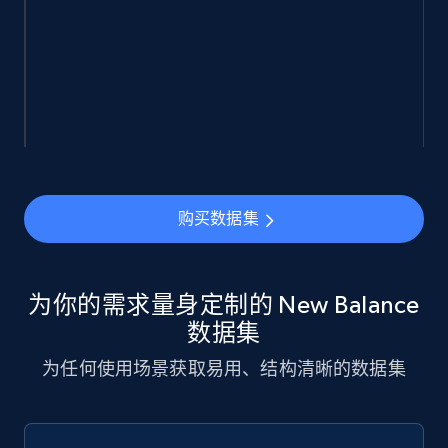
eCommerce
943+
151+
立即购买
Walmart sellers info
Seller id, URL, Catalog seller id, Seller name, Seller
购买数据集
display name, Seller email, Seller phone, Seller
about us, and more.
为你的需求量身定制的 New Balance
eCommerce
数据集
为任何使用场景获取易用、结构清晰的数据集
912+
88+
立即购买