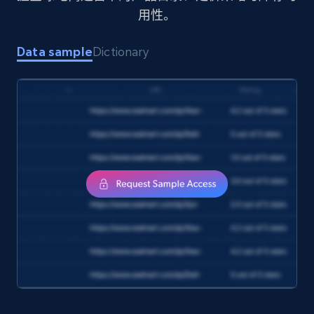
用性。
1.7K+
254+
立即购买
Data sample
Dictionary
Amazon products search
Asin, URL, Name, Sponsored, Initial price, Final
price, Currency, Sold, and more.
eCommerce
1.6K+
181+
立即购买
Target
URL, Product id, Title, Product description,