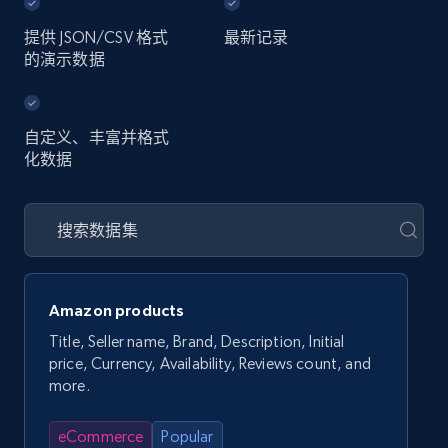
提供 JSON/CSV 格式
最新记录
的演示数据
自定义、丰富并格式
化数据
Amazon products
Title, Seller name, Brand, Description, Initial
price, Currency, Availability, Reviews count, and
more.
eCommerce
Popular