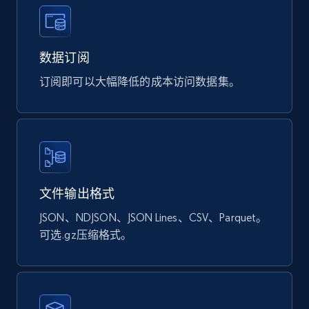
Ozon.ru products
URL, Sku, Breadcrumbs, Name, Rating, Review
count, Description, Image, and more.
数据订阅
订阅即可以大幅降低的成本访问数据集。
eCommerce
898+
114+
立即购买
文件输出格式
Sephora products
JSON、NDJSON、JSON Lines、CSV、Parquet。
URL, ID, Name, Sku, In stock, Regular price,
Actual price, Unit price, and more.
可选.gz压缩格式。
eCommerce