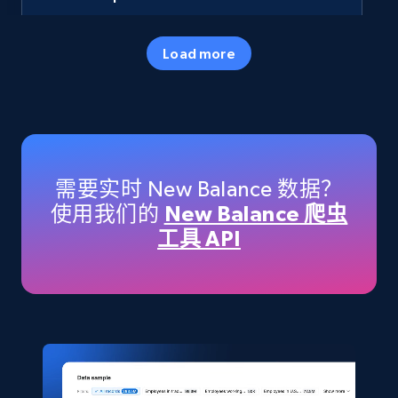
URL, Final price, Sku, Currency, Gtin,
Specifications, Image urls, Top reviews, and
Load more
more.
eCommerce
5.6K+
875+
立即购买
需要实时 New Balance 数据？
使用我们的
New Balance 爬虫
工具 API
TikTok Shop
URL, Title, Available, Description, Currency, Initial
price, Final price, Discount percent, and more.
eCommerce