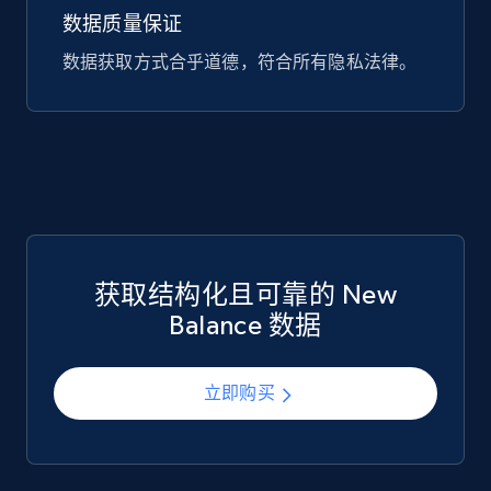
数据质量保证
747+
39+
立即购买
数据获取方式合乎道德，符合所有隐私法律。
Google Play Store reviews
URL, Review id, Reviewer name, Review date,
Review rating, Review, Found helpful, App url, and
more.
eCommerce
获取结构化且可靠的 New
Balance 数据
740+
39+
立即购买
立即购买
Mouser - Products
Product url, Category url, Mouser part num, Mfr