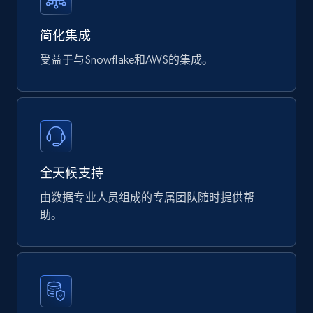
Digikey - Products
Product url, Category url, Part number,
简化集成
Description, Manufacturer, Manufacturer url,
受益于与Snowflake和AWS的集成。
Datasheet url, Rohs compliant, and more.
eCommerce
775+
80+
立即购买
全天候支持
由数据专业人员组成的专属团队随时提供帮
mercadolivre.com.br products
助。
URL, Product id, Title, Breadcrumbs, Category,
Tags, Final price, Original price, and more.
eCommerce