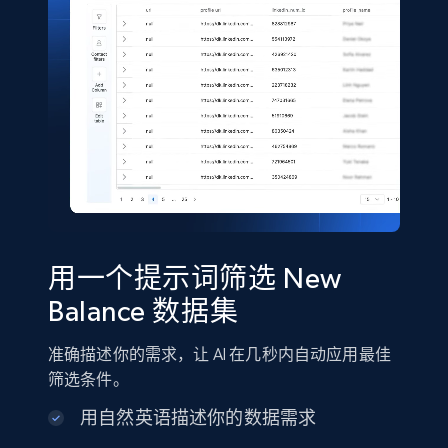
5.4K+
667+
立即购买
Shein- Products
Product name, Description, Initial price, Final
price, Currency, In stock, Color, Size, and more.
eCommerce
用一个提示词筛选 New
2.8K+
388+
立即购买
Balance 数据集
准确描述你的需求，让 AI 在几秒内自动应用最佳
Amazon sellers info
筛选条件。
Seller id, URL, Seller name, Description, Detailed
用自然英语描述你的数据需求
info, Stars, Feedbacks, Return policy, and more.