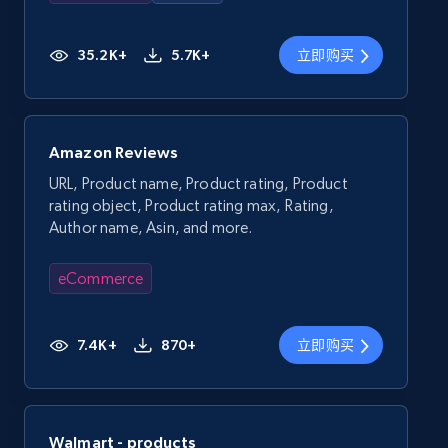
35.2K+
5.7K+
立即购买
Amazon Reviews
URL, Product name, Product rating, Product
rating object, Product rating max, Rating,
Author name, Asin, and more.
eCommerce
7.4K+
870+
立即购买
Walmart - products