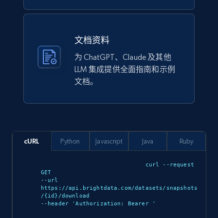
Lazada - Products
文档资料
URL, Title, Rating, Reviews, Initial price, Final
为 ChatGPT、Claude 及其他
price, Currency, Stock, and more.
LLM 集成提供全面指南和示例
文档。
eCommerce
988+
160+
立即购买
cURL
Python
Javascript
Java
Ruby
Ikea - Products
curl --request 
GET 

Description, In stock, Color, Size, Reviews
--url 
count, Main image, Category url, Category, and
https://api.brightdata.com/datasets/snapshots
/{id}/download 

more.
--header 'Authorization: Bearer 
'
