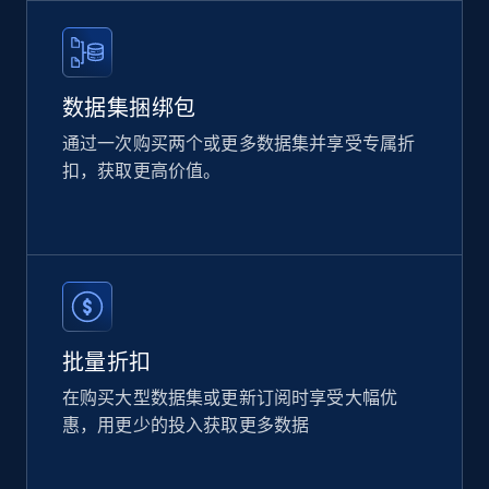
eCommerce
2.1K+
353+
立即购买
数据集捆绑包
通过一次购买两个或更多数据集并享受专属折
扣，获取更高价值。
Amazon products global dataset
Title, Seller name, Brand, Description, Initial
price, Currency, Availability, Reviews count, and
more.
eCommerce
批量折扣
2.1K+
375+
立即购买
在购买大型数据集或更新订阅时享受大幅优
惠，用更少的投入获取更多数据