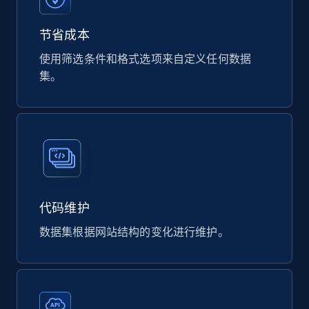
eCommerce
节省成本
使用筛选条件和格式选项来自定义任何数据
823+
40+
立即购买
集。
Wayfair products
URL, Product id, Title, Rating, Reviews count,
Initial price, Discount, Final price, and more.
eCommerce
代码维护
数据集根据网站结构的变化进行维护。
821+
80+
立即购买