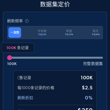
Rating, Reviews count, Initial price, Discount,
数据集定价
and more.
刷新频率
eCommerce
半年期
季度
每月
一次性
节省25%
节省50%
节省80%
1.3K+
175+
立即购买
100K
条记录
Amazon Walmart
100K
完整数据集
URL, Title amazon, Seller name amazon, Brand
amazon, Description amazon, Initial price
100K
条记录
amazon, Currency amazon, Availability amazon,
and more.
$2.5
每1000条记录的价格
0%
eCommerce
刷新折扣