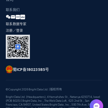
联系我们
联系数据专家
注册／登录
蜀ICP备18023585号
© Copyright 2026 Bright Data Ltd. | 版权所有
Bright Data Ltd. (Headquarters), 4 Hamahshev St., Netanya 4250714, Israel
(POB 8025) | Bright Data, Inc., The Web Data Loft, 625 2nd St., San
Francisco, CA 94107, United States Bright Data, Inc., 500 7th Ave, 9th Floor