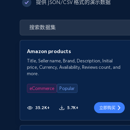
提供 JSON/CSV 格式的演示数据
Amazon products
Title, Seller name, Brand, Description, Initial
price, Currency, Availability, Reviews count, and
more.
eCommerce
Popular
35.2K+
5.7K+
立即购买