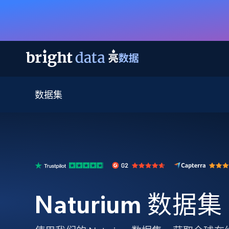
数据集
网页数据抓取 API
多模态训练
网页数据抓取 API
工具
网页解锁 API
视频与媒体数据
网页解锁 API
起价
$1/ 每1 次
告别封锁和验证码
获得取之不尽的视频，图片及更多内
免费套餐
第三方工具集成
Discover API
视频信息流——为 VLA 准备就绪
免费
起价
爬虫 API
$1/1k请求
始终在线的代理实时网页发现
获取持续、定向的网页视频，用于训
浏览器扩展
器人策略
搜索引擎结果页 API
搜索引擎 API
起价
数据包
代理网络检查
按需获取多引擎搜索结果
$1/ 每1 次
免费套餐
为各行各业生成可直接用于LLM的数据
Naturium 数据集
Google
Bing
Duckduckgo
Yandex
起价
网站地图
爬虫浏览器 API
爬虫浏览器 API
$5/GB
键启动内置隐匿模式的远程浏览器