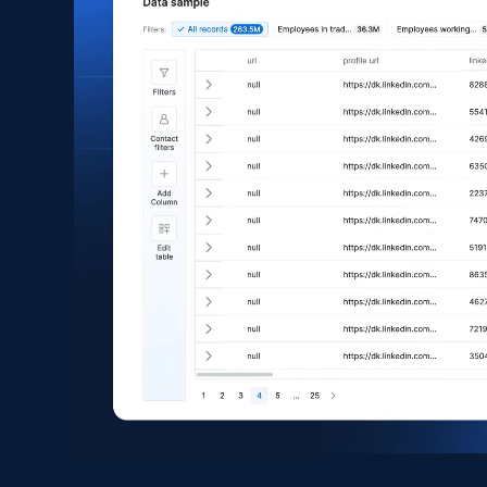
Asin, URL, Name, Sponsored, Initial price, Final
price, Currency, Sold, and more.
eCommerce
1.6K+
181+
立即购买
Zara - Products
Category id, Product id, Product name, Price,
Currency, Colour code, Colour, Description, and
more.
eCommerce