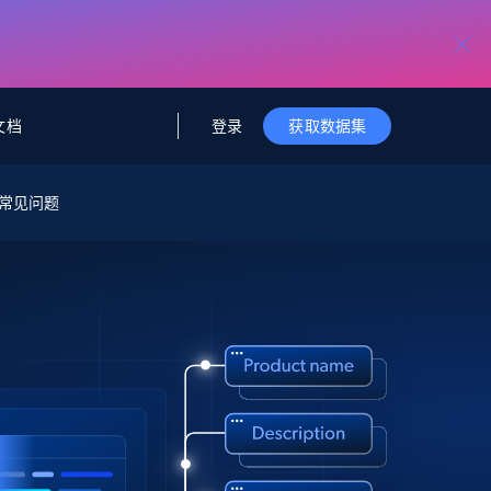
登录
文档
获取数据集
据与洞察
据及洞察
源
常见问题
公司
初创企业计划
零售情报
零售
新
起价
$2000/月
解锁实时电商洞察与AI驱动的业务推荐
洞察
联盟推荐
演示智能体
企业级数据服务
托管式数据
起价
为企业级数据收集量身定制
$1500/月
采集
信任中心
集成
Deep Lookup
测试版
Bright SDK
在海量级网页数据上运行复杂
查询