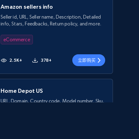
Amazon sellers info
Seller id, URL, Seller name, Description, Detailed
info, Stars, Feedbacks, Return policy, and more.
eCommerce
2.5K+
378+
立即购买
Home Depot US
URL, Domain, Country code, Model number, Sku,
Product id, Product name, Manufacturer, and
more.
eCommerce