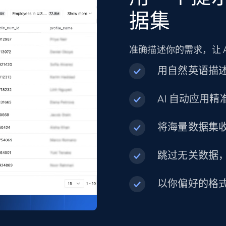
URL, Product id, Title, Product description,
据集
Rating, Reviews count, Initial price, Discount, and
more.
准确描述你的需求，让 
eCommerce
用自然英语描
AI 自动应用
1.3K+
175+
立即购买
将海量数据集
Best Buy products
跳过无关数据
URL, Product id, Title, Images, Final price,
Currency, Discount, Initial price, and more.
以你偏好的格
eCommerce