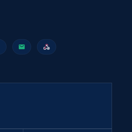
991+
162+
立即购买
Walmart sellers info
Seller id, URL, Catalog seller id, Seller name, Seller
display name, Seller email, Seller phone, Seller
about us, and more.
eCommerce
912+
88+
立即购买
Naver products