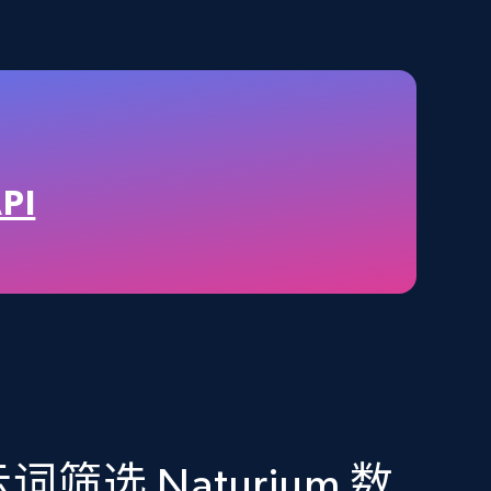
2.1K+
355+
立即购买
Amazon best seller products
Title, Seller name, Brand, Description, Initial
PI
price, Final price, Final price high, Currency, and
more.
eCommerce
1.7K+
254+
立即购买
筛选 Naturium 数
Amazon Walmart