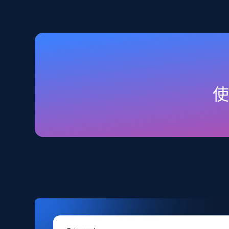
2.5K+
359+
立即购买
Amazon products global dataset
Title, Seller name, Brand, Description, Initial
price, Currency, Availability, Reviews count, and
more.
eCommerce
2.1K+
375+
立即购买
Amazon products search