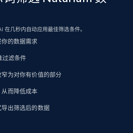
URL, Title amazon, Seller name amazon, Brand
amazon, Description amazon, Initial price
amazon, Currency amazon, Availability amazon,
and more.
AI 在几秒内自动应用最佳筛选条件。
eCommerce
述你的数据需求
精准过滤条件
1.2K+
132+
立即购买
收窄为对你有价值的部分
Lowes.com
，从而降低成本
URL, Domain, Marketplace pn, Sku, Other pn,
Model number, Gtin ean pn, Product name, and
式导出筛选后的数据
more.
eCommerce