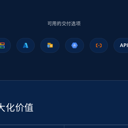
1.1K+
149+
立即购买
可用的交付选项
Ikea - Products
Description, In stock, Color, Size, Reviews count,
Main image, Category url, Category, and more.
eCommerce
943+
151+
立即购买
大化价值
Sephora products