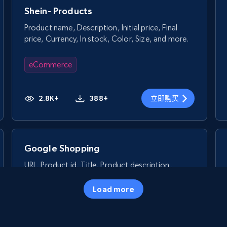
Shein- Products
Product name, Description, Initial price, Final
price, Currency, In stock, Color, Size, and more.
eCommerce
2.8K+
388+
立即购买
Google Shopping
URL, Product id, Title, Product description,
Rating, Reviews count, Images, Variations, and
more.
Load more
eCommerce