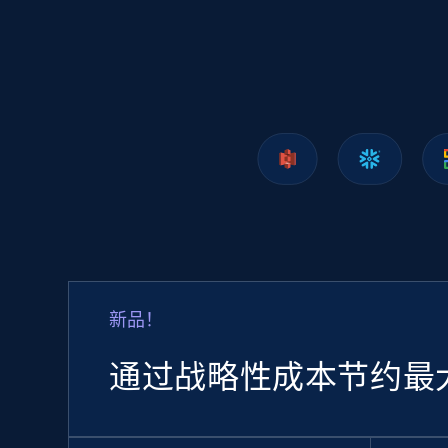
1.2K+
208+
立即购买
Lazada - Products
URL, Title, Rating, Reviews, Initial price, Final
price, Currency, Stock, and more.
eCommerce
新品！
988+
160+
立即购买
通过战略性成本节约最
Ozon.ru products