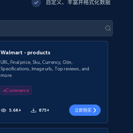
自定义、丰富并格式化数据
Walmart - products
URL, Final price, Sku, Currency, Gtin,
Specifications, Image urls, Top reviews, and
more.
eCommerce
5.6K+
875+
立即购买