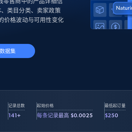
产品技术视频
球在线零售商中的产品详细信
体、类目分类、卖家政策
的价格波动与可用性变化
起价
数据中心代理
$0.9/IP
B
静态ISP代理
130万+ 超高速静态住宅代理
数据集
记录总数
起始价格
最低起订量
141+
每条记录最高 $0.0025
$250