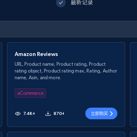
最新记录
Amazon Reviews
URL, Product name, Product rating, Product
rating object, Product rating max, Rating, Author
name, Asin, and more.
eCommerce
7.4K+
870+
立即购买