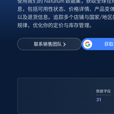
使用我们的 Naturium 数据集，获取全
代理基础设施
息，包括可用性状态、价格详情、产品变
代理服务
以及退货信息。追踪多个店铺与国家/地区
动态代理
起价
规律，优化你的定价与库存管理。
$5
$2.5/G
免费套餐
动态代理
5折
超40000万 万高速真人住宅代理
起价
ISP 代理
$1.3/IP
数据中心代理
联系销售团队
获取
用于数据获取的高速代理
数据字段
31