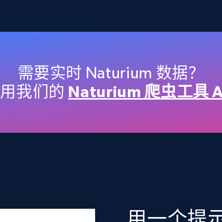
2.4K+
199+
立即购买
Etsy
需要实时 Naturium 数据？
URL, Product id, Listing inventory id, Title, Rating,
使用我们的
Naturium 爬虫工具 A
Reviews count shop, Reviews count item, Initial
price, and more.
eCommerce
1.9K+
322+
立即购买
用一个提示词
Target