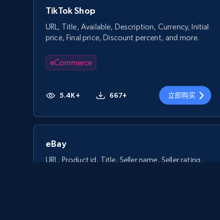
TikTok Shop
URL, Title, Available, Description, Currency, Initial
price, Final price, Discount percent, and more.
eCommerce
5.4K+
667+
立即购买
eBay
URL, Product id, Title, Seller name, Seller rating,
Seller reviews, Breadcrumbs, Root category, and
more.
eCommerce