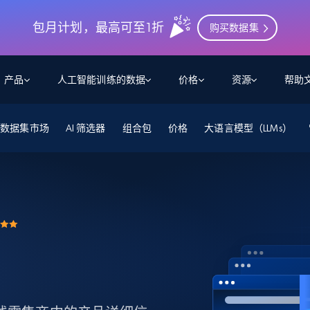
包月计划，最高可至1折
购买数据集
产品
人工智能训练的数据
价格
资源
帮助
数据集市场
智能体 WEB 执行
数据源
数据源
AI 筛选器
组合包
价格
大语言模型（LLMs）
数
数
资
学习中心
搜索及提取
抓取APIs
抓取APIs
起价
$1
$0.75/1k 记录条
请求
容
让 AI 应用具备搜索与爬取整个网络的能力
从 600+ 个网站获取实时数据
免费套餐
博客
领英
电商
社交媒体
ChatGPT
智能体浏览器
爬虫工作室定价
起价
爬虫工作室
练人形机
让智能体浏览网站并自动执行任务
$1/1k请求
案例研究
免费套餐
将任何网站转化为数据管道
亮数据 MCP
免费
起价
数据集
数据集
网络研讨会
站式工具包，全面解锁网页
请求
$250/100K 记录条
集
来自 600+ 个域名的预收集数据
起价
领英
电商
社交媒体
房地产
代理位置
缓存速递
$0.2/1k HTML
缓存速递
实时网页数据，采集即交付