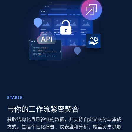
TikTok - Posts
URL, Post id, Description, Create time, Digg
count, Share count, Collect count, Comment
count, and more.
Social media
6.7K+
905+
立即购买
STABLE
与你的工作流紧密契合
Facebook - Pages Posts by Profile URL
URL, Post id, User url, User username raw,
获取结构化且已验证的数据，并支持自定义交付与集成
Content, Date posted, Hashtags, Num
方式，包括个性化报告、仪表盘和分析，覆盖历史抓取
comments, and more.