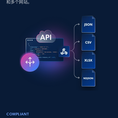
和多个网站。
Social media
6.6K+
629+
立即购买
Indeed job listings information
Jobid, Company name, Date posted parsed, Job
title, Description text, Benefits, Qualifications,
Job type, and more.
Business
6.5K+
761+
立即购买
COMPLIANT