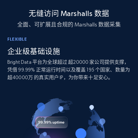
10.4K+
1.2K+
立即购买
无缝访问 Marshalls 数据
全面、可扩展且合规的 Marshalls 数据采集
TikTok - Profiles
FLEXIBLE
Account id, Nickname, Biography, Awg
engagement rate, Comment engagement rate,
企业级基础设施
Like engagement rate, Bio link, Predicted lang,
Bright Data 平台为全球超过 超20000 家公司提供支撑，
and more.
凭借 99.99% 正常运行时间以及覆盖 195 个国家、数量为
超40000万 的真实用户 IP，为你带来十足安心。
Social media
8.3K+
963+
立即购买
Youtube - Videos posts