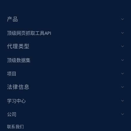
IMDB media
产品
Title, Popularity, Genres, Presentation, Credit,
Videos, Photos, Top cast, and more.
顶级网页抓取工具API
Free datasets
代理类型
顶级数据集
3.4K+
194+
立即购买
项目
法律信息
Glassdoor companies reviews
Overview id, Review id, Review url, Rating date,
学习中心
Count helpful, Count unhelpful, Employee job
end year, Employee length, and more.
公司
联系我们
Business