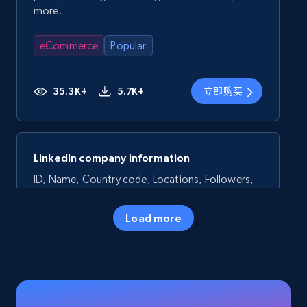
more.
eCommerce
Popular
35.3K+
5.7K+
立即购买
LinkedIn company information
ID, Name, Country code, Locations, Followers,
Employees in linkedin, About, Specialties, and
more.
Load more
Business
Popular
33.6K+
3.5K+
立即购买