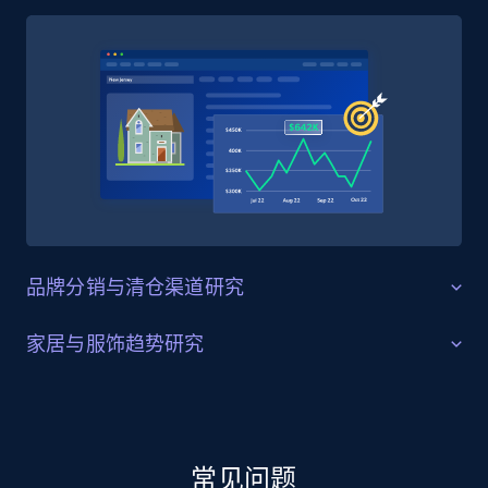
4.5K+
508+
立即购买
Reddit- Posts
Post id, URL, User posted, Title, Description,
Num comments, Date posted, Community
name, and more.
品牌分销与清仓渠道研究
Social media
品牌露出与库存外溢分析
家居与服饰趋势研究
4.5K+
432+
立即购买
Marshalls 在服装、配饰与家居等领域覆盖大量全国性品
类目结构与季节性产品线分析
牌、设计师品牌与小众品牌，因此可作为理解过剩库存
与尾货如何在折扣零售渠道中流转的重要信号。品牌策
除了服装之外，Marshalls 还拥有规模可观的家居装饰、
略团队、批发分析师与供应链研究人员可以使用结构化
Glassdoor companies overview information
厨具与美妆商品组合，这既反映消费者需求趋势，也体
常见问题