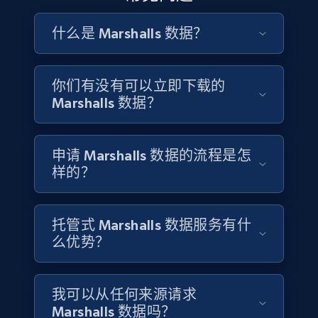
的 Marshalls 商品组合数据，追踪哪些品牌经常出现在折
现了在不同时间点过剩库存市场的可得供给。消费品研
ID, Company, Ratings overall, Details size,
扣渠道，监测产品类目结构如何随季节变化，并理解折
究人员、趋势分析师与零售商品运营团队可以使用结构
Details founded, Details type, Country code,
什么是 Marshalls 数据？
扣渠道在更广泛的美国零售生态中如何作为清仓机制发
Company type, and more.
化的 Marshalls 产品数据，追踪哪些家居与生活方式类目
挥作用。
库存最为突出，监控美妆与健康类目在品牌流入折扣渠
道时的演进，并识别在 Marshalls 高客流零售环境中获得
Business
Popular
Enriched
你们有没有可以立即下载的
更多曝光的新兴产品趋势。
Marshalls 数据？
联系销售团队
4.3K+
381+
立即购买
联系销售团队
申请 Marshalls 数据的流程是怎
样的？
Google maps reviews
URL, Place id, Place name, Country, Address,
托管式 Marshalls 数据服务有什
Review id, Reviewer name, Reviews by reviewer,
么优势？
and more.
Business
我可以从任何来源请求
Marshalls 数据吗？