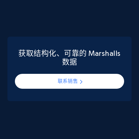
eCommerce
5.6K+
875+
立即购买
获取结构化、可靠的 Marshalls
TikTok Shop
数据
URL, Title, Available, Description, Currency, Initial
price, Final price, Discount percent, and more.
联系销售
eCommerce
5.4K+
668+
立即购买