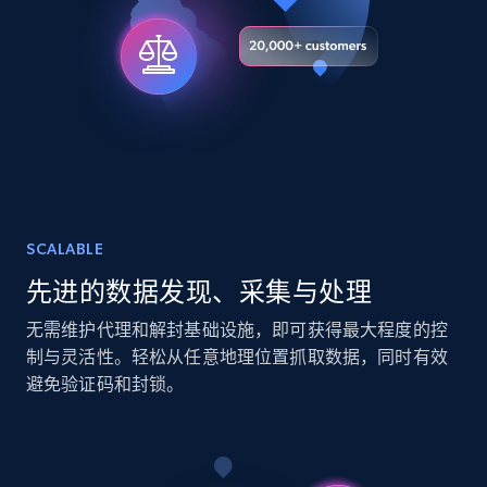
URL, Title, Youtuber, Youtuber md5, Video url,
Video length, Likes, Views, and more.
Social media
8.1K+
716+
立即购买
SCALABLE
Amazon Reviews
先进的数据发现、采集与处理
URL, Product name, Product rating, Product
rating object, Product rating max, Rating,
无需维护代理和解封基础设施，即可获得最大程度的控
Author name, Asin, and more.
制与灵活性。轻松从任意地理位置抓取数据，同时有效
避免验证码和封锁。
eCommerce
7.4K+
871+
立即购买