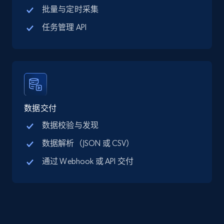
批量与定时采集
LinkedIn posts
URL, ID, User id, Use url, Title, Headline, Post
任务管理 API
text, Date posted, and more.
Social media
11.3K+
1.5K+
立即购买
数据交付
数据校验与发现
数据解析（JSON 或 CSV）
X (formerly Twitter) - Posts
ID, User posted, Name, Description, Date
通过 Webhook 或 API 交付
posted, Photos, URL, Quoted post, and more.
Social media