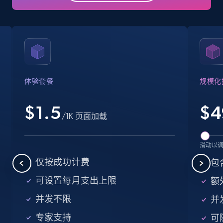
Business
Popular
Enriched
15.6K+
1.6K+
立即购买
体验套餐
规模化
Linkedin job listings information
URL, Job posting id, Job title, Company name,
$1.5
$
4
/1K 页面加载
Company id, Job location, Job summary, Job
seniority level, and more.
滑动以
Business
仅按成功计费
包
可设置每月支出上限
额外
15.3K+
2.2K+
立即购买
并发不限
并
专家支持
可