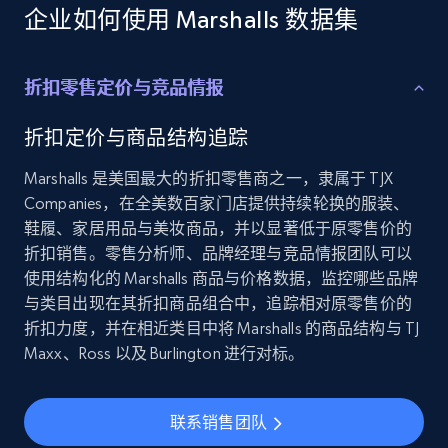
Employees business enriched dataset
企业如何使用 Marshalls 数据集
URL, Profile url, Linkedin num id, Avatar, Profile
name, Certifications, Profile location, Profile
connections, and more.
折扣零售定价与竞品情报
Business
Enriched
折扣定价与商品结构追踪
Marshalls 是美国最大的折扣零售商之一，隶属于 TJX
5.3K+
384+
立即购买
Companies，在全美数百家门店提供持续轮换的服装、
鞋履、家居用品与美妆商品，并以显著低于原零售价的
折扣销售。零售分析师、品牌经理与竞品情报团队可以
使用结构化的 Marshalls 商品与价格数据，监控哪些品牌
YouTube - Channels
与类目出现在其折扣商品组合中，追踪相对原零售价的
折扣力度，并在相近类目中将 Marshalls 的商品结构与 TJ
URL, Handle, Handle md5, Banner img, Profile
image, Name, Subscribers, Description, and
Maxx、Ross 以及 Burlington 进行对标。
more.
联系销售团队
Social media