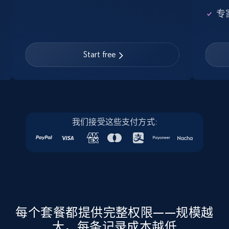
Google Maps full information
专
Place id, URL, Country, Name, Category,
Address, Description, Business details, and
more.
Start free
Business
13.3K+
1.7K+
立即购买
我们接受这些支付方式:
Instagram - Posts
URL, User posted, Description, Hashtags, Num
comments, Date posted, Likes, Photos, and
more.
每个套餐都提供完整权限——规模越
大，每条记录成本越低
Social media