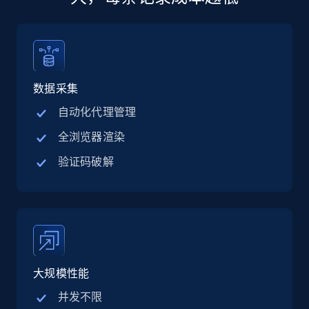
13.2K+
1.6K+
立即购买
数据采集
Zillow properties listing information
自动化代理管理
Zpid, City, State, HomeStatus, Address,
全浏览器渲染
IsListingClaimedByCurrentSignedInUser,
IsCurrentSignedInAgentResponsible, Bedrooms,
验证码破解
and more.
Real estate
Popular
12K+
1.3K+
立即购买
大规模性能
并发不限