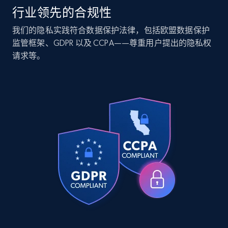
行业领先的合规性
Companies information enriched dataset
我们的隐私实践符合数据保护法律，包括欧盟数据保护
监管框架、GDPR 以及 CCPA——尊重用户提出的隐私权
URL, ID lc, Name lc, Country code lc, Locations
请求等。
lc, Followers lc, Employees in linkedin lc, About
lc, and more.
Business
Enriched
6.3K+
539+
立即购买
Walmart - products
URL, Final price, Sku, Currency, Gtin,
Specifications, Image urls, Top reviews, and
more.