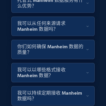
托管式 Manheim 数据服务有什
ID, Company, Ratings overall, Details size,
么优势？
Details founded, Details type, Country code,
Company type, and more.
我可以从任何来源请求
Business
Popular
Enriched
Manheim 数据吗？
4.3K+
381+
立即购买
你们如何确保 Manheim 数据的
质量？
Google maps reviews
我可以以哪些格式接收
URL, Place id, Place name, Country, Address,
Manheim 数据？
Review id, Reviewer name, Reviews by reviewer,
and more.
我可以持续定期接收 Manheim
Business
数据吗？