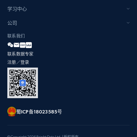
学习中心
IMDB media
公司
Title, Popularity, Genres, Presentation, Credit,
Videos, Photos, Top cast, and more.
联系我们
Free datasets
联系数据专家
注册／登录
3.4K+
194+
立即购买
Glassdoor companies reviews
Overview id, Review id, Review url, Rating date,
蜀ICP备18023585号
Count helpful, Count unhelpful, Employee job
end year, Employee length, and more.
Business