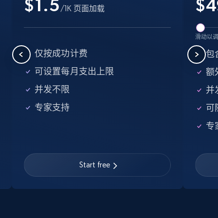
$1.5
$
4
/1K 页面加载
Business
Popular
Enriched
滑动以
15.6K+
1.6K+
立即购买
仅按成功计费
包
可设置每月支出上限
额外
Linkedin job listings information
并发不限
并
URL, Job posting id, Job title, Company name,
专家支持
可
Company id, Job location, Job summary, Job
seniority level, and more.
专
Business
Start free
15.3K+
2.2K+
立即购买