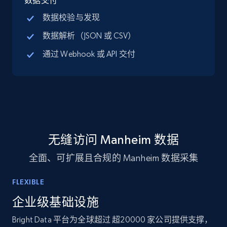
数据交付
LinkedIn posts
数据校验与发现
URL, ID, User id, Use url, Title, Headline, Post
数据解析（JSON 或 CSV）
text, Date posted, and more.
通过 Webhook 或 API 交付
Social media
11.3K+
1.5K+
立即购买
无缝访问 Manheim 数据
X (formerly Twitter) - Posts
全面、可扩展且合规的 Manheim 数据采集
ID, User posted, Name, Description, Date
posted, Photos, URL, Quoted post, and more.
FLEXIBLE
Social media
企业级基础设施
Bright Data 平台为全球超过 超20000 家公司提供支撑，