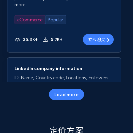
more.
eCommerce
Popular
35.3K+
5.7K+
立即购买
LinkedIn company information
ID, Name, Country code, Locations, Followers,
Employees in linkedin, About, Specialties, and
more.
Load more
Business
Popular
33.6K+
3.5K+
立即购买
定价方案