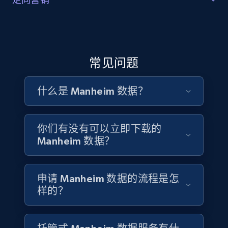
洞察其他批发拍卖买家和卖家的运营模式和策略。找出
4.5K+
508+
立即购买
受众洞察与丰富
可改进的领域，判断哪些竞争对手在特定市场中更具优
势，并识别潜在合作机会，在快速变化的行业中保持信
更深入地了解目标市场，包括车型偏好、热门拍卖类型
息灵通与竞争力。
和购买习惯。借助 Manheim 数据集，识别趋势车型并构
常见问题
建潜在买家清单，制定定向营销和广告投放策略，在合
Reddit- Posts
适的时间以合适的信息触达合适的人群。
Post id, URL, User posted, Title, Description,
什么是 Manheim 数据？
联系销售
Num comments, Date posted, Community
name, and more.
联系销售
你们有没有可以立即下载的
Social media
Manheim 数据？
4.5K+
432+
立即购买
申请 Manheim 数据的流程是怎
样的？
Glassdoor companies overview information