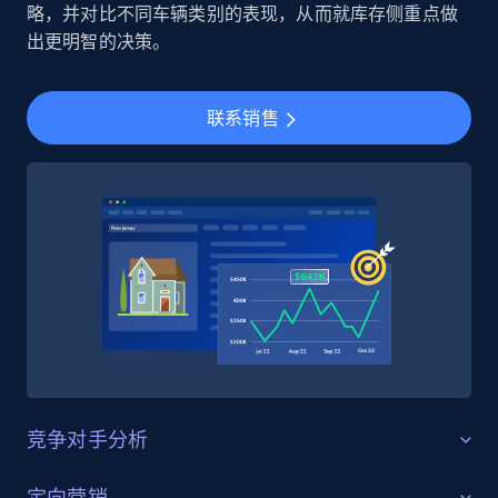
Employees business enriched dataset
略，并对比不同车辆类别的表现，从而就库存侧重点做
出更明智的决策。
URL, Profile url, Linkedin num id, Avatar, Profile
name, Certifications, Profile location, Profile
connections, and more.
联系销售
Business
Enriched
5.3K+
384+
立即购买
YouTube - Channels
URL, Handle, Handle md5, Banner img, Profile
image, Name, Subscribers, Description, and
more.
竞争对手分析
Social media
策略优化
定向营销