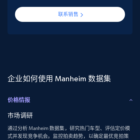
eCommerce
联系销售
5.6K+
875+
立即购买
TikTok Shop
URL, Title, Available, Description, Currency, Initial
price, Final price, Discount percent, and more.
企业如何使用 Manheim 数据集
eCommerce
价格情报
5.4K+
668+
立即购买
市场调研
通过分析 Manheim 数据集，研究热门车型、评估定价模
式并发现竞争机会。监控拍卖趋势，以确定最优竞拍策