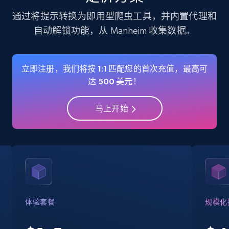
通过将提示转换为即用型爬虫工具，并内置代理和
自动解锁功能，从 Manheim 收集数据。
Instagram - Profiles
Account, Fbid, ID, Followers, Posts count, Is
business account, Is professional account, Is
立即注册，我们将按 1:1 匹配您的首次充值，最高可
verified, and more.
达 500 美元！
Social media
马上开始
22.4K+
3.5K+
立即购买
Crunchbase companies information
Name, URL, ID, Cb rank, Region, About,
体验套餐
规模化
Industries, Operating status, and more.