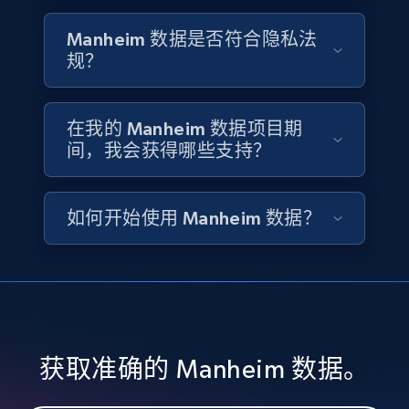
4.2K+
303+
立即购买
Manheim 数据是否符合隐私法
规？
Instagram - Reels
在我的 Manheim 数据项目期
URL, User posted, Description, Hashtags, Num
间，我会获得哪些支持？
comments, Date posted, Likes, Views, and
more.
如何开始使用 Manheim 数据？
Social media
3.7K+
436+
立即购买
获取准确的 Manheim 数据。
Airbnb Properties Information
Name, Price, Image, Description, Category,