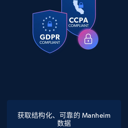
Companies information enriched dataset
URL, ID lc, Name lc, Country code lc, Locations
lc, Followers lc, Employees in linkedin lc, About
lc, and more.
Business
Enriched
6.3K+
539+
立即购买
Walmart - products
URL, Final price, Sku, Currency, Gtin,
获取结构化、可靠的 Manheim
Specifications, Image urls, Top reviews, and
more.
数据