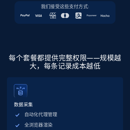
我们接受这些支付方式:
Google Maps full information
Place id, URL, Country, Name, Category,
Address, Description, Business details, and
more.
Business
每个套餐都提供完整权限——规模越
13.3K+
1.7K+
立即购买
大，每条记录成本越低
Instagram - Posts
URL, User posted, Description, Hashtags, Num
数据采集
comments, Date posted, Likes, Photos, and
more.
自动化代理管理
全浏览器渲染
Social media