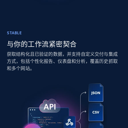
TikTok - Posts
URL, Post id, Description, Create time, Digg
STABLE
count, Share count, Collect count, Comment
与你的工作流紧密契合
count, and more.
获取结构化且已验证的数据，并支持自定义交付与集成
Social media
方式，包括个性化报告、仪表盘和分析，覆盖历史抓取
和多个网站。
6.7K+
905+
立即购买
Facebook - Pages Posts by Profile URL
URL, Post id, User url, User username raw,
Content, Date posted, Hashtags, Num
comments, and more.