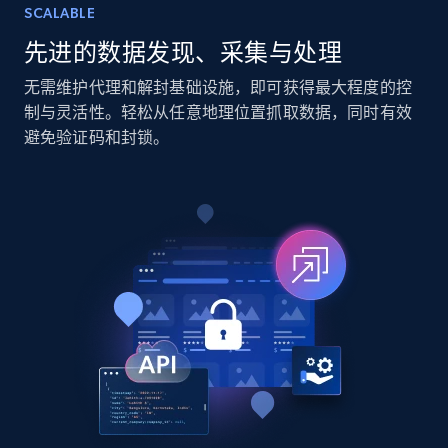
URL, Title, Youtuber, Youtuber md5, Video url,
SCALABLE
Video length, Likes, Views, and more.
先进的数据发现、采集与处理
Social media
无需维护代理和解封基础设施，即可获得最大程度的控
制与灵活性。轻松从任意地理位置抓取数据，同时有效
避免验证码和封锁。
8.1K+
716+
立即购买
Amazon Reviews
URL, Product name, Product rating, Product
rating object, Product rating max, Rating,
Author name, Asin, and more.
eCommerce
7.4K+
871+
立即购买