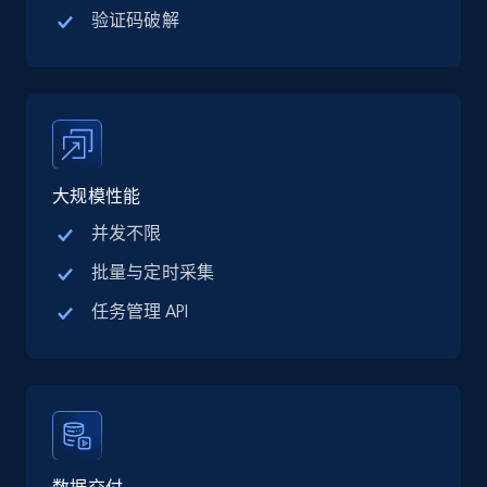
验证码破解
13.2K+
1.6K+
立即购买
Zillow properties listing information
大规模性能
Zpid, City, State, HomeStatus, Address,
IsListingClaimedByCurrentSignedInUser,
并发不限
IsCurrentSignedInAgentResponsible, Bedrooms,
批量与定时采集
and more.
任务管理 API
Real estate
Popular
12K+
1.3K+
立即购买